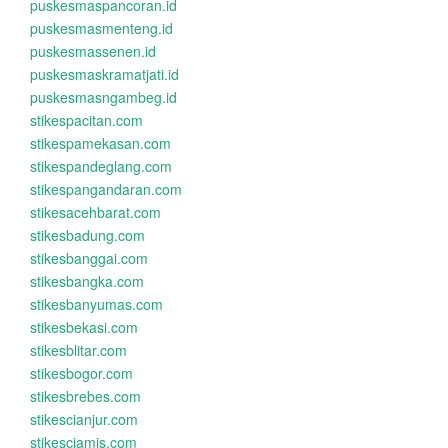
puskesmaspancoran.id
puskesmasmenteng.id
puskesmassenen.id
puskesmaskramatjati.id
puskesmasngambeg.id
stikespacitan.com
stikespamekasan.com
stikespandeglang.com
stikespangandaran.com
stikesacehbarat.com
stikesbadung.com
stikesbanggai.com
stikesbangka.com
stikesbanyumas.com
stikesbekasi.com
stikesblitar.com
stikesbogor.com
stikesbrebes.com
stikescianjur.com
stikesciamis.com