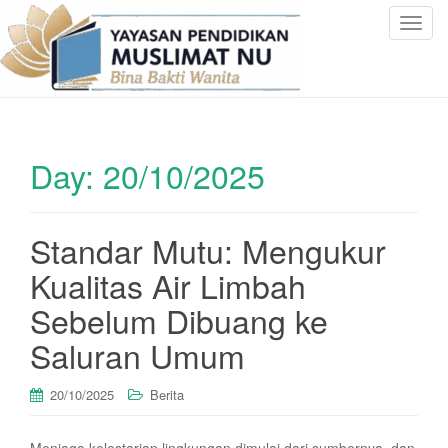
T
o
g
g
l
e
Day:
20/10/2025
n
a
v
i
Standar Mutu: Mengukur
g
Kualitas Air Limbah
a
t
Sebelum Dibuang ke
i
Saluran Umum
o
n
20/10/2025
Berita