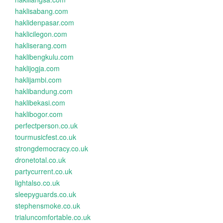
haklisabang.com
haklidenpasar.com
haklicilegon.com
hakliserang.com
haklibengkulu.com
haklijogja.com
haklijambi.com
haklibandung.com
haklibekasi.com
haklibogor.com
perfectperson.co.uk
tourmusicfest.co.uk
strongdemocracy.co.uk
dronetotal.co.uk
partycurrent.co.uk
lightalso.co.uk
sleepyguards.co.uk
stephensmoke.co.uk
trialuncomfortable.co.uk