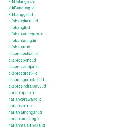
klikBalangan.id
klikBandung.id
klikbanggai.id
infobangkalan.id
infobangli.id
infobanjarnegara.id
infobantaeng.id
infobantul.id
ekspresbekasi.id
ekspresbone.id
eksprescianjur.id
ekspresgresik.id
ekspresgorontalo.id
ekspresindramayu.id
harianjepara.id
hariankarawang.id
hariankediri.id
harianlamongan.id
harianlumajang.id
harianmajalengka.id