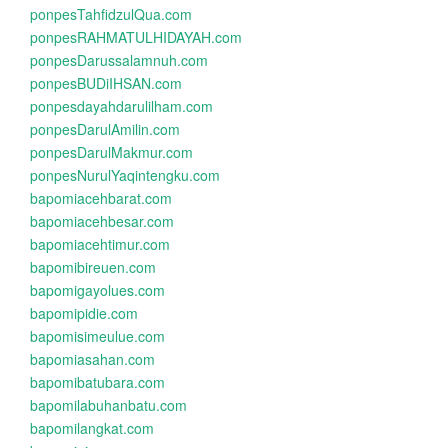
ponpesTahfidzulQua.com
ponpesRAHMATULHIDAYAH.com
ponpesDarussalamnuh.com
ponpesBUDiIHSAN.com
ponpesdayahdarulilham.com
ponpesDarulAmilin.com
ponpesDarulMakmur.com
ponpesNurulYaqintengku.com
bapomiacehbarat.com
bapomiacehbesar.com
bapomiacehtimur.com
bapomibireuen.com
bapomigayolues.com
bapomipidie.com
bapomisimeulue.com
bapomiasahan.com
bapomibatubara.com
bapomilabuhanbatu.com
bapomilangkat.com