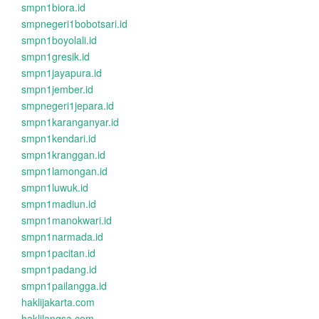
smpn1biora.id
smpnegeri1bobotsari.id
smpn1boyolali.id
smpn1gresik.id
smpn1jayapura.id
smpn1jember.id
smpnegeri1jepara.id
smpn1karanganyar.id
smpn1kendari.id
smpn1kranggan.id
smpn1lamongan.id
smpn1luwuk.id
smpn1madiun.id
smpn1manokwari.id
smpn1narmada.id
smpn1pacitan.id
smpn1padang.id
smpn1pailangga.id
haklijakarta.com
haklilangsa.com