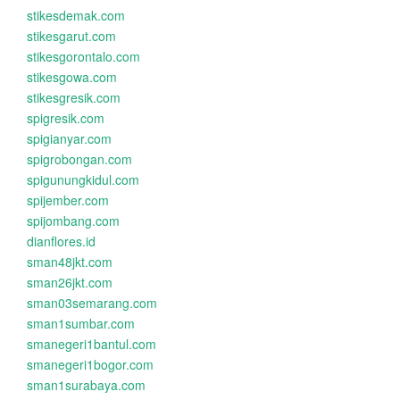
stikesdemak.com
stikesgarut.com
stikesgorontalo.com
stikesgowa.com
stikesgresik.com
spigresik.com
spigianyar.com
spigrobongan.com
spigunungkidul.com
spijember.com
spijombang.com
dianflores.id
sman48jkt.com
sman26jkt.com
sman03semarang.com
sman1sumbar.com
smanegeri1bantul.com
smanegeri1bogor.com
sman1surabaya.com