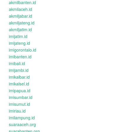
akmilbanten.id
akmilaceh.id
akmiljabar.id
akmiljateng.id
akmiljatim.id
imijatim.id
imijateng.id
imigorontalo.id
imibanten.id
imibali.id
imijambi.id
imikalbar.id
imikalsel.id
imipapua.id
imisumbar.id
imisumut.id
imiriau.id
imilampung.id
suaraaceh.org
suarabanten.org