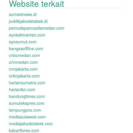
Website terkait
sumselnews.id
publikjabodetabek.id
pemudapancasilamedan.com
ayokalimantan.com
ayosumut.com
bangsaoffline.com
cnbcmedan.com
cnnmedan.com
cnnjakarta.com
cnbcjakarta.com
hariansumatra.com
harianikn.com
bandungtimes.com
sumutekspres.com
lampungpos.com
mediasulawesi.com
mediajabodetabek.com
kabarflores.com