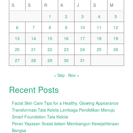
S
S
R
K
J
S
M
1
2
3
4
5
6
7
8
9
10
11
12
13
14
15
16
17
18
19
20
21
22
23
24
25
26
27
28
29
30
31
« Sep
Nov »
Recent Posts
Facial Skin Care Tips for a Healthy, Glowing Appearance
Transformasi Tata Kelola Lembaga Pendidikan Menuju
Smart Foundation Tata Kelola
Peran Yayasan Sosial dalam Membangun Kesejahteraan
Bangsa