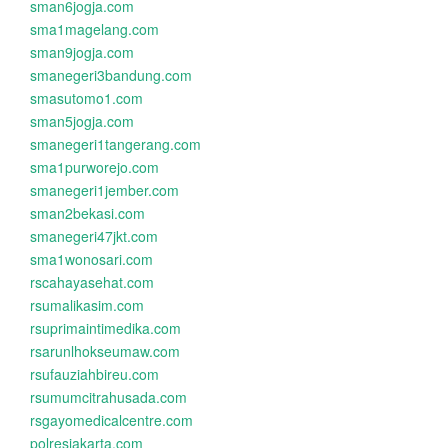
sman6jogja.com
sma1magelang.com
sman9jogja.com
smanegeri3bandung.com
smasutomo1.com
sman5jogja.com
smanegeri1tangerang.com
sma1purworejo.com
smanegeri1jember.com
sman2bekasi.com
smanegeri47jkt.com
sma1wonosari.com
rscahayasehat.com
rsumalikasim.com
rsuprimaintimedika.com
rsarunlhokseumaw.com
rsufauziahbireu.com
rsumumcitrahusada.com
rsgayomedicalcentre.com
polresjakarta.com