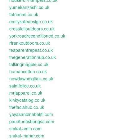
house-of-hampers.co.uk
yumekanzashi.co.uk
fatnanas.co.uk
emilykatedesign.co.uk
crossfelloutdoors.co.uk
yorkroadreconditioned.co.uk
rfrankoutdoors.co.uk
teaparentrepeat.co.uk
thegenerationhub.co.uk
talkingmagpie.co.uk
humancotton.co.uk
newdawndigitals.co.uk
saintfelice.co.uk
mrjapparel.co.uk
kinkycatalog.co.uk
thefaciahub.co.uk
yayasanbinabakti.com
paudtunasbangsa.com
smkal-amin.com
smkal-manar.com