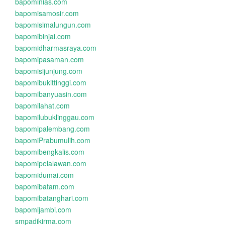
bapominias.com
bapomisamosir.com
bapomisimalungun.com
bapomibinjai.com
bapomidharmasraya.com
bapomipasaman.com
bapomisijunjung.com
bapomibukittinggi.com
bapomibanyuasin.com
bapomilahat.com
bapomilubuklinggau.com
bapomipalembang.com
bapomiPrabumulih.com
bapomibengkalis.com
bapomipelalawan.com
bapomidumai.com
bapomibatam.com
bapomibatanghari.com
bapomijambi.com
smpadikirma.com