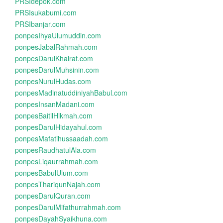
PRSIdepok.com
PRSIsukabumi.com
PRSIbanjar.com
ponpesIhyaUlumuddin.com
ponpesJabalRahmah.com
ponpesDarulKhairat.com
ponpesDarulMuhsinin.com
ponpesNurulHudas.com
ponpesMadinatuddiniyahBabul.com
ponpesInsanMadani.com
ponpesBaitilHikmah.com
ponpesDarulHidayahul.com
ponpesMafatihussaadah.com
ponpesRaudhatulAla.com
ponpesLiqaurrahmah.com
ponpesBabulUlum.com
ponpesThariqunNajah.com
ponpesDarulQuran.com
ponpesDarulMifathurrahmah.com
ponpesDayahSyaikhuna.com