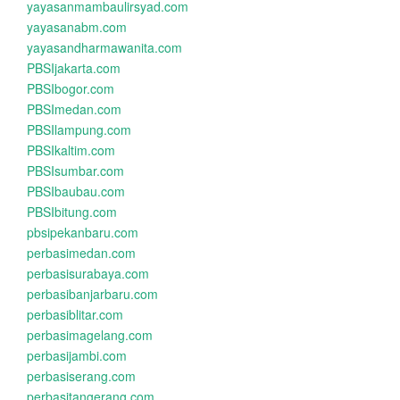
yayasanmambaulirsyad.com
yayasanabm.com
yayasandharmawanita.com
PBSIjakarta.com
PBSIbogor.com
PBSImedan.com
PBSIlampung.com
PBSIkaltim.com
PBSIsumbar.com
PBSIbaubau.com
PBSIbitung.com
pbsipekanbaru.com
perbasimedan.com
perbasisurabaya.com
perbasibanjarbaru.com
perbasiblitar.com
perbasimagelang.com
perbasijambi.com
perbasiserang.com
perbasitangerang.com