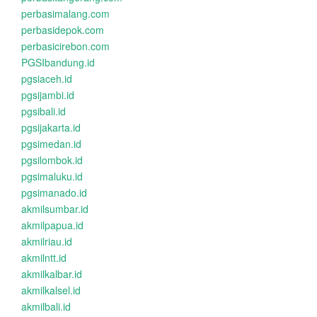
perbasimalang.com
perbasidepok.com
perbasicirebon.com
PGSIbandung.id
pgsiaceh.id
pgsijambi.id
pgsibali.id
pgsijakarta.id
pgsimedan.id
pgsilombok.id
pgsimaluku.id
pgsimanado.id
akmilsumbar.id
akmilpapua.id
akmilriau.id
akmilntt.id
akmilkalbar.id
akmilkalsel.id
akmilbali.id