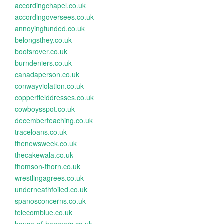
accordingchapel.co.uk
accordingoversees.co.uk
annoyingfunded.co.uk
belongsthey.co.uk
bootsrover.co.uk
burndeniers.co.uk
canadaperson.co.uk
conwayviolation.co.uk
copperfielddresses.co.uk
cowboysspot.co.uk
decemberteaching.co.uk
traceloans.co.uk
thenewsweek.co.uk
thecakewala.co.uk
thomson-thorn.co.uk
wrestlingagrees.co.uk
underneathfoiled.co.uk
spanosconcerns.co.uk
telecomblue.co.uk