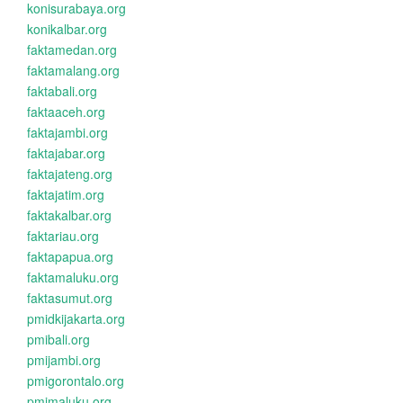
konisurabaya.org
konikalbar.org
faktamedan.org
faktamalang.org
faktabali.org
faktaaceh.org
faktajambi.org
faktajabar.org
faktajateng.org
faktajatim.org
faktakalbar.org
faktariau.org
faktapapua.org
faktamaluku.org
faktasumut.org
pmidkijakarta.org
pmibali.org
pmijambi.org
pmigorontalo.org
pmimaluku.org