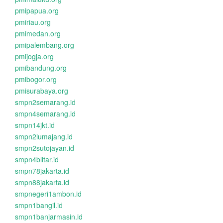
pmipapua.org
pmiriau.org
pmimedan.org
pmipalembang.org
pmijogja.org
pmibandung.org
pmibogor.org
pmisurabaya.org
smpn2semarang.id
smpn4semarang.id
smpn14jkt.id
smpn2lumajang.id
smpn2sutojayan.id
smpn4blitar.id
smpn78jakarta.id
smpn88jakarta.id
smpnegeri1ambon.id
smpn1bangil.id
smpn1banjarmasin.id