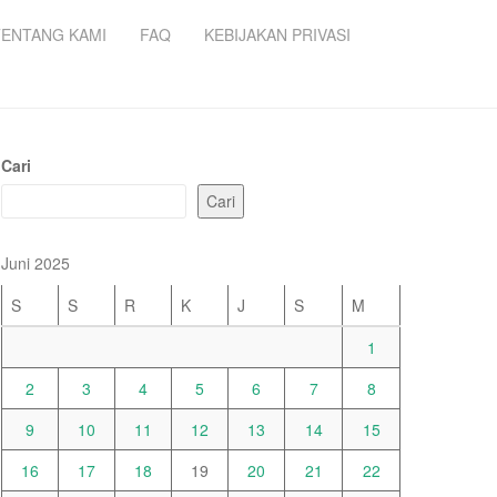
TENTANG KAMI
FAQ
KEBIJAKAN PRIVASI
Cari
Cari
Juni 2025
S
S
R
K
J
S
M
1
2
3
4
5
6
7
8
9
10
11
12
13
14
15
16
17
18
19
20
21
22