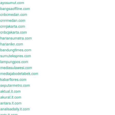
ayosumut.com
bangsaoffline.com
cnbcmedan.com
cnnmedan.com
cnnjakarta.com
cnbcjakarta.com
hariansumatra.com
harianikn.com
bandungtimes.com
sumutekspres.com
lampungpos.com
mediasulawesi.com
mediajabodetabek.com
kabarflores.com
seputarmetro.com
aktual.it.com
akurat.it.com
antara.it.com
analisadaily.it.com
antv.it.com