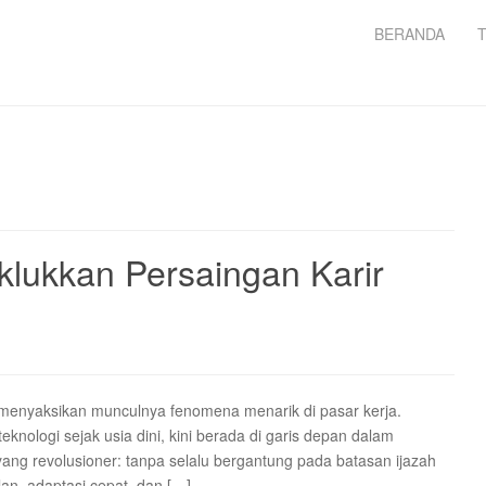
BERANDA
klukkan Persaingan Karir
a menyaksikan munculnya fenomena menarik di pasar kerja.
eknologi sejak usia dini, kini berada di garis depan dalam
ng revolusioner: tanpa selalu bergantung pada batasan ijazah
an, adaptasi cepat, dan […]