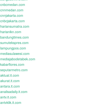
cnbcmedan.com
cnnmedan.com
cnnjakarta.com
cnbcjakarta.com
hariansumatra.com
harianikn.com
bandungtimes.com
sumutekspres.com
lampungpos.com
mediasulawesi.com
mediajabodetabek.com
kabarflores.com
seputarmetro.com
aktual.it.com
akurat.it.com
antara.it.com
analisadaily.it.com
antv.it.com
antvklik.it.com