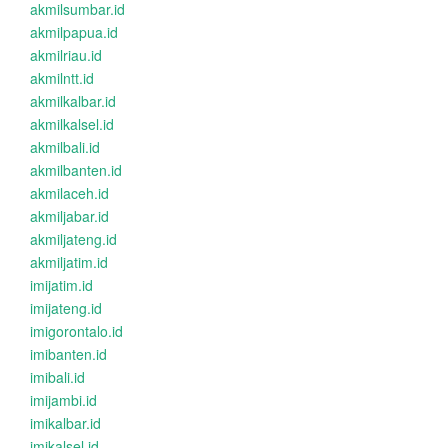
akmilsumbar.id
akmilpapua.id
akmilriau.id
akmilntt.id
akmilkalbar.id
akmilkalsel.id
akmilbali.id
akmilbanten.id
akmilaceh.id
akmiljabar.id
akmiljateng.id
akmiljatim.id
imijatim.id
imijateng.id
imigorontalo.id
imibanten.id
imibali.id
imijambi.id
imikalbar.id
imikalsel.id