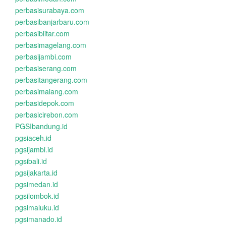
perbasisurabaya.com
perbasibanjarbaru.com
perbasiblitar.com
perbasimagelang.com
perbasijambi.com
perbasiserang.com
perbasitangerang.com
perbasimalang.com
perbasidepok.com
perbasicirebon.com
PGSIbandung.id
pgsiaceh.id
pgsijambi.id
pgsibali.id
pgsijakarta.id
pgsimedan.id
pgsilombok.id
pgsimaluku.id
pgsimanado.id