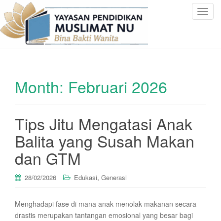
T
o
g
g
l
e
Month:
Februari 2026
n
a
v
i
Tips Jitu Mengatasi Anak
g
Balita yang Susah Makan
a
t
dan GTM
i
o
,
28/02/2026
Edukasi
Generasi
n
Menghadapi fase di mana anak menolak makanan secara
drastis merupakan tantangan emosional yang besar bagi