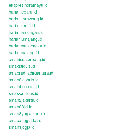
ekspresindramayu.id
harianjepara.id
hariankarawang.id
hariankediri.id
harianlamongan.id
harianlumajang.id
harianmajalengka.id
harianmalang.id
smanics-serpong.id
smakstlouis.id
smapraditadirgantara.id
sman8jakarta.id
smalabschool.id
smaskanisius.id
sman2jakarta.id
sman68jkt.id
sman8yogyakarta.id
smasungguldel.id
sman1jogja.id