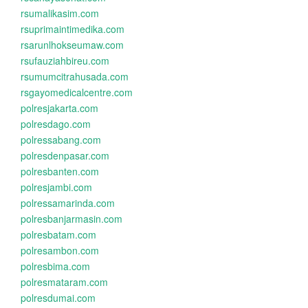
rsumalikasim.com
rsuprimaintimedika.com
rsarunlhokseumaw.com
rsufauziahbireu.com
rsumumcitrahusada.com
rsgayomedicalcentre.com
polresjakarta.com
polresdago.com
polressabang.com
polresdenpasar.com
polresbanten.com
polresjambi.com
polressamarinda.com
polresbanjarmasin.com
polresbatam.com
polresambon.com
polresbima.com
polresmataram.com
polresdumai.com