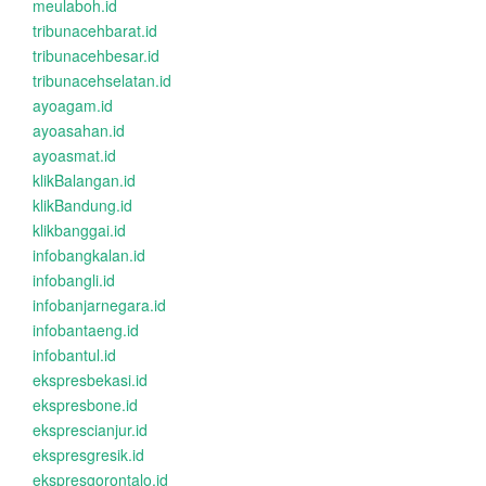
meulaboh.id
tribunacehbarat.id
tribunacehbesar.id
tribunacehselatan.id
ayoagam.id
ayoasahan.id
ayoasmat.id
klikBalangan.id
klikBandung.id
klikbanggai.id
infobangkalan.id
infobangli.id
infobanjarnegara.id
infobantaeng.id
infobantul.id
ekspresbekasi.id
ekspresbone.id
eksprescianjur.id
ekspresgresik.id
ekspresgorontalo.id