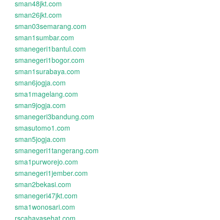
sman48jkt.com
sman26jkt.com
sman03semarang.com
sman1sumbar.com
smanegeri1bantul.com
smanegeri1bogor.com
sman1surabaya.com
sman6jogja.com
sma1magelang.com
sman9jogja.com
smanegeri3bandung.com
smasutomo1.com
sman5jogja.com
smanegeri1tangerang.com
sma1purworejo.com
smanegeri1jember.com
sman2bekasi.com
smanegeri47jkt.com
sma1wonosari.com
rscahayasehat.com