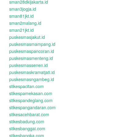
sman28dkijakarta.id
sman3jogja.id
sman81jkt.id
sman2malang.id
sman21jkt.id
puskesmasjakut.id
puskesmasmampang.id
puskesmaspancoran.id
puskesmasmenteng.id
puskesmassenen.id
puskesmaskramatjati.id
puskesmasngambeg.id
stikespacitan.com
stikespamekasan.com
stikespandeglang.com
stikespangandaran.com
stikesacehbarat.com
stikesbadung.com
stikesbanggai.com
stikesbangka.com