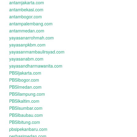
antamjakarta.com
antambekasi.com
antambogor.com
antampalembang.com
antammedan.com
yayasanarrohmah.com
yayasanpkbm.com
yayasanmambaulirsyad.com
yayasanabm.com
yayasandharmawanita.com
PBSIjakarta.com
PBSIbogor.com
PBSImedan.com
PBSIlampung.com
PBSIkaltim.com
PBSIsumbar.com
PBSIbaubau.com
PBSIbitung.com
pbsipekanbaru.com
perbasimedan.com