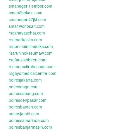
smanegeri1jember.com
sman2bekasi.com
smanegeri47jkt.com
sma1wonosari.com
rscahayasehat.com
rsumalikasim.com
rsuprimaintimedika.com
rsarunlhokseumaw.com
rsufauziahbireu.com
rsumumcitrahusada.com
rsgayomedicalcentre.com
polresjakarta.com
polresdago.com
polressabang.com
polresdenpasar.com
polresbanten.com
polresjambi.com
polressamarinda.com
polresbanjarmasin.com