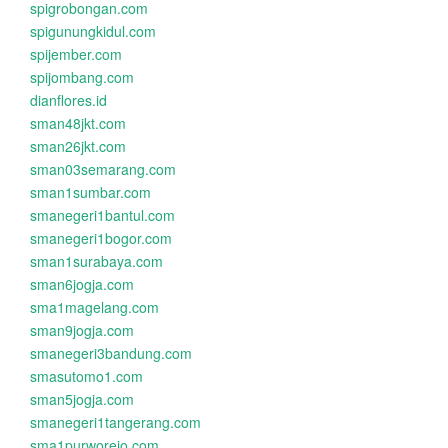
spigrobongan.com
spigunungkidul.com
spijember.com
spijombang.com
dianflores.id
sman48jkt.com
sman26jkt.com
sman03semarang.com
sman1sumbar.com
smanegeri1bantul.com
smanegeri1bogor.com
sman1surabaya.com
sman6jogja.com
sma1magelang.com
sman9jogja.com
smanegeri3bandung.com
smasutomo1.com
sman5jogja.com
smanegeri1tangerang.com
sma1purworejo.com