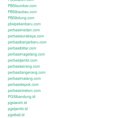
PBSIsumbar.com
PBSIbaubau.com
PBSIbitung.com
pbsipekanbaru.com
perbasimedan.com
perbasisurabaya.com
perbasibanjarbaru.com
perbasiblitar.com
perbasimagelang.com
perbasijambi.com
perbasiserang.com
perbasitangerang.com
perbasimalang.com
perbasidepok.com
perbasicirebon.com
PGSIbandung.id
pgsiaceh.id
pgsijambi.id
pgsibali.id