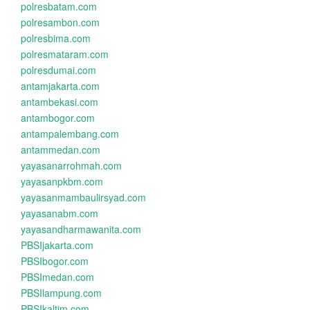
polresbatam.com
polresambon.com
polresbima.com
polresmataram.com
polresdumai.com
antamjakarta.com
antambekasi.com
antambogor.com
antampalembang.com
antammedan.com
yayasanarrohmah.com
yayasanpkbm.com
yayasanmambaulirsyad.com
yayasanabm.com
yayasandharmawanita.com
PBSIjakarta.com
PBSIbogor.com
PBSImedan.com
PBSIlampung.com
PBSIkaltim.com