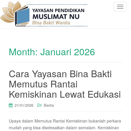
T
o
g
g
l
e
Month:
Januari 2026
n
a
v
i
Cara Yayasan Bina Bakti
g
Memutus Rantai
a
t
Kemiskinan Lewat Edukasi
i
o
21/01/2026
Berita
n
Upaya dalam Memutus Rantai Kemiskinan bukanlah perkara
mudah yang bisa diselesaikan dalam semalam. Kemiskinan