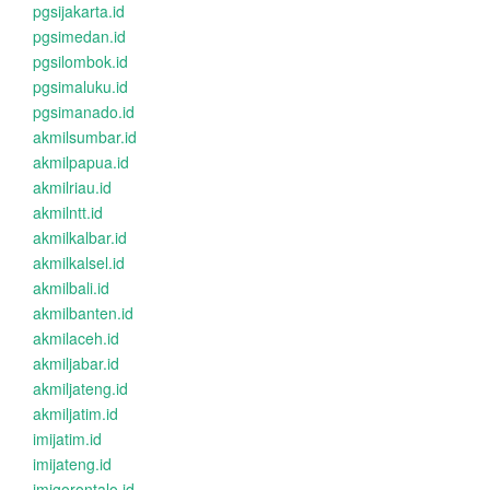
pgsijakarta.id
pgsimedan.id
pgsilombok.id
pgsimaluku.id
pgsimanado.id
akmilsumbar.id
akmilpapua.id
akmilriau.id
akmilntt.id
akmilkalbar.id
akmilkalsel.id
akmilbali.id
akmilbanten.id
akmilaceh.id
akmiljabar.id
akmiljateng.id
akmiljatim.id
imijatim.id
imijateng.id
imigorontalo.id