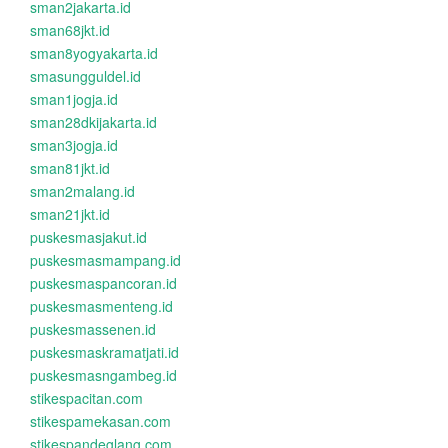
sman2jakarta.id
sman68jkt.id
sman8yogyakarta.id
smasungguldel.id
sman1jogja.id
sman28dkijakarta.id
sman3jogja.id
sman81jkt.id
sman2malang.id
sman21jkt.id
puskesmasjakut.id
puskesmasmampang.id
puskesmaspancoran.id
puskesmasmenteng.id
puskesmassenen.id
puskesmaskramatjati.id
puskesmasngambeg.id
stikespacitan.com
stikespamekasan.com
stikespandeglang.com