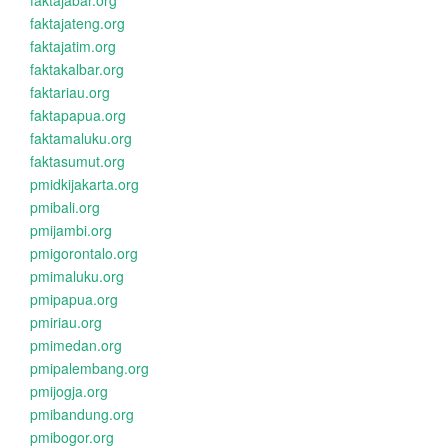
faktajabar.org
faktajateng.org
faktajatim.org
faktakalbar.org
faktariau.org
faktapapua.org
faktamaluku.org
faktasumut.org
pmidkijakarta.org
pmibali.org
pmijambi.org
pmigorontalo.org
pmimaluku.org
pmipapua.org
pmiriau.org
pmimedan.org
pmipalembang.org
pmijogja.org
pmibandung.org
pmibogor.org