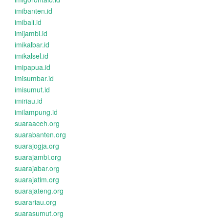
imibanten.id
imibali.id
imijambi.id
imikalbar.id
imikalsel.id
imipapua.id
imisumbar.id
imisumut.id
imiriau.id
imilampung.id
suaraaceh.org
suarabanten.org
suarajogja.org
suarajambi.org
suarajabar.org
suarajatim.org
suarajateng.org
suarariau.org
suarasumut.org