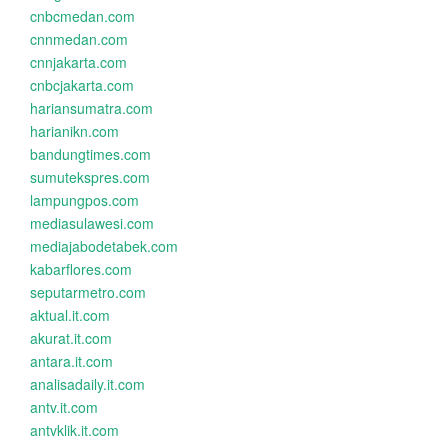
cnbcmedan.com
cnnmedan.com
cnnjakarta.com
cnbcjakarta.com
hariansumatra.com
harianikn.com
bandungtimes.com
sumutekspres.com
lampungpos.com
mediasulawesi.com
mediajabodetabek.com
kabarflores.com
seputarmetro.com
aktual.it.com
akurat.it.com
antara.it.com
analisadaily.it.com
antv.it.com
antvklik.it.com