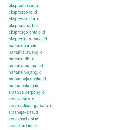
ekspresbekasi.id
ekspresbone.id
eksprescianjur.id
ekspresgresik.id
ekspresgorontalo.id
ekspresindramayu.id
harianjepara.id
hariankarawang.id
hariankediri.id
harianlamongan.id
harianlumajang.id
harianmajalengka.id
harianmalang.id
smanics-serpong.id
smakstlouis.id
smapraditadirgantara.id
sman8jakarta.id
smalabschool.id
smaskanisius.id