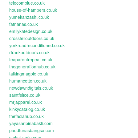
telecomblue.co.uk
house-of-hampers.co.uk
yumekanzashi.co.uk
fatnanas.co.uk
emilykatedesign.co.uk
crossfelloutdoors.co.uk
yorkroadreconditioned.co.uk
rfrankoutdoors.co.uk
teaparentrepeat.co.uk
thegenerationhub.co.uk
talkingmagpie.co.uk
humancotton.co.uk
newdawndigitals.co.uk
saintfelice.co.uk
mrjapparel.co.uk
kinkycatalog.co.uk
thefaciahub.co.uk
yayasanbinabakti.com
paudtunasbangsa.com
smkal-amin.com