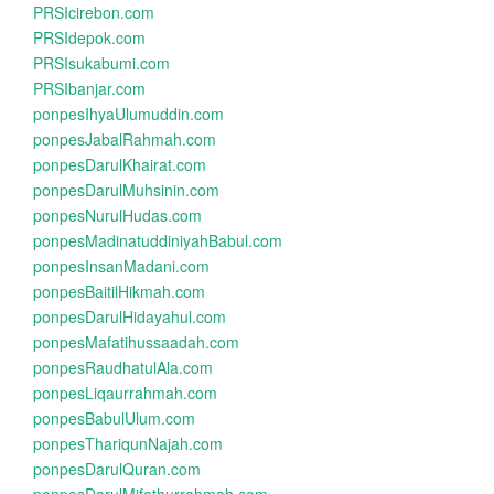
PRSIcirebon.com
PRSIdepok.com
PRSIsukabumi.com
PRSIbanjar.com
ponpesIhyaUlumuddin.com
ponpesJabalRahmah.com
ponpesDarulKhairat.com
ponpesDarulMuhsinin.com
ponpesNurulHudas.com
ponpesMadinatuddiniyahBabul.com
ponpesInsanMadani.com
ponpesBaitilHikmah.com
ponpesDarulHidayahul.com
ponpesMafatihussaadah.com
ponpesRaudhatulAla.com
ponpesLiqaurrahmah.com
ponpesBabulUlum.com
ponpesThariqunNajah.com
ponpesDarulQuran.com