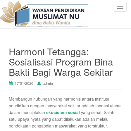
T
o
g
g
l
e
Harmoni Tetangga:
n
a
Sosialisasi Program Bina
v
Bakti Bagi Warga Sekitar
i
g
a
17/01/2026
admin
t
i
Membangun hubungan yang harmonis antara institusi
o
pendidikan dengan masyarakat sekitar adalah fondasi utama
n
dalam menciptakan
ekosistem sosial
yang sehat. Salah
satu upaya nyata yang dapat dilakukan adalah melalui
pendekatan pengabdian masyarakat yang terstruktur.