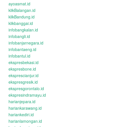
ayoasmat.id
klikBalangan.id
klikBandung.id
klikbanggai.id
infobangkalan.id
infobangli.id
infobanjarnegara.id
infobantaeng.id
infobantul.id
ekspresbekasi.id
ekspresbone.id
eksprescianjur.id
ekspresgresik.id
ekspresgorontalo.id
ekspresindramayu.id
harianjepara.id
hariankarawang.id
hariankediri.id
harianlamongan.id