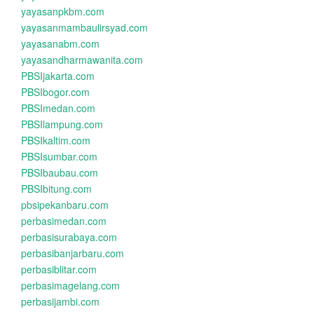
yayasanpkbm.com
yayasanmambaulirsyad.com
yayasanabm.com
yayasandharmawanita.com
PBSIjakarta.com
PBSIbogor.com
PBSImedan.com
PBSIlampung.com
PBSIkaltim.com
PBSIsumbar.com
PBSIbaubau.com
PBSIbitung.com
pbsipekanbaru.com
perbasimedan.com
perbasisurabaya.com
perbasibanjarbaru.com
perbasiblitar.com
perbasimagelang.com
perbasijambi.com