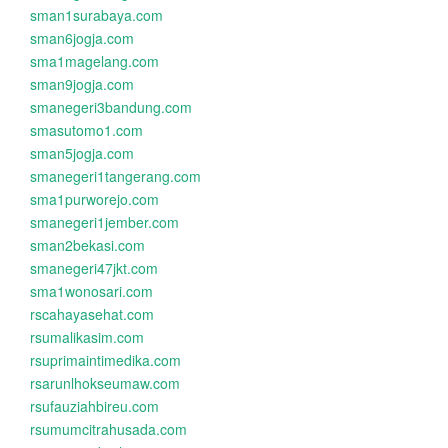
sman1surabaya.com
sman6jogja.com
sma1magelang.com
sman9jogja.com
smanegeri3bandung.com
smasutomo1.com
sman5jogja.com
smanegeri1tangerang.com
sma1purworejo.com
smanegeri1jember.com
sman2bekasi.com
smanegeri47jkt.com
sma1wonosari.com
rscahayasehat.com
rsumalikasim.com
rsuprimaintimedika.com
rsarunlhokseumaw.com
rsufauziahbireu.com
rsumumcitrahusada.com