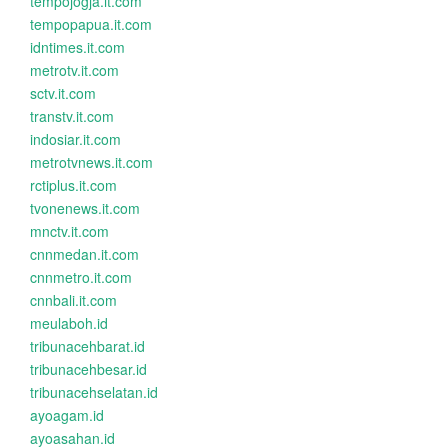
tempojogja.it.com
tempopapua.it.com
idntimes.it.com
metrotv.it.com
sctv.it.com
transtv.it.com
indosiar.it.com
metrotvnews.it.com
rctiplus.it.com
tvonenews.it.com
mnctv.it.com
cnnmedan.it.com
cnnmetro.it.com
cnnbali.it.com
meulaboh.id
tribunacehbarat.id
tribunacehbesar.id
tribunacehselatan.id
ayoagam.id
ayoasahan.id