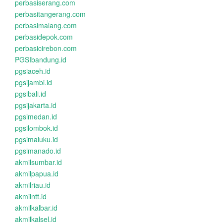
perbasiserang.com
perbasitangerang.com
perbasimalang.com
perbasidepok.com
perbasicirebon.com
PGSIbandung.id
pgsiaceh.id
pgsijambi.id
pgsibali.id
pgsijakarta.id
pgsimedan.id
pgsilombok.id
pgsimaluku.id
pgsimanado.id
akmilsumbar.id
akmilpapua.id
akmilriau.id
akmilntt.id
akmilkalbar.id
akmilkalsel.id