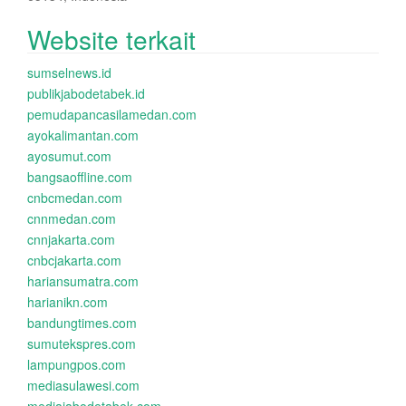
Website terkait
sumselnews.id
publikjabodetabek.id
pemudapancasilamedan.com
ayokalimantan.com
ayosumut.com
bangsaoffline.com
cnbcmedan.com
cnnmedan.com
cnnjakarta.com
cnbcjakarta.com
hariansumatra.com
harianikn.com
bandungtimes.com
sumutekspres.com
lampungpos.com
mediasulawesi.com