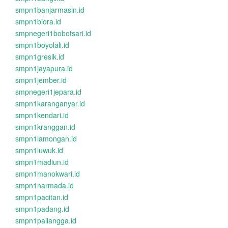
smpn1banjarmasin.id
smpn1biora.id
smpnegeri1bobotsari.id
smpn1boyolali.id
smpn1gresik.id
smpn1jayapura.id
smpn1jember.id
smpnegeri1jepara.id
smpn1karanganyar.id
smpn1kendari.id
smpn1kranggan.id
smpn1lamongan.id
smpn1luwuk.id
smpn1madiun.id
smpn1manokwari.id
smpn1narmada.id
smpn1pacitan.id
smpn1padang.id
smpn1pailangga.id