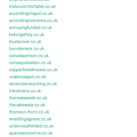
trialuncomfortable.co.uk
accordingchapel.co.uk
accordingoversees.co.uk
annoyingfunded.co.uk
belongsthey.co.uk
bootsrover.co.uk
burndeniers.co.uk
canadaperson.co.uk
conwayviolation.co.uk
copperfielddresses.co.uk
cowboysspot.co.uk
decemberteaching.co.uk
traceloans.co.uk
thenewsweek.co.uk
thecakewala.co.uk
thomson-thorn.co.uk
wrestlingagrees.co.uk
underneathfoiled.co.uk
spanosconcerns.co.uk