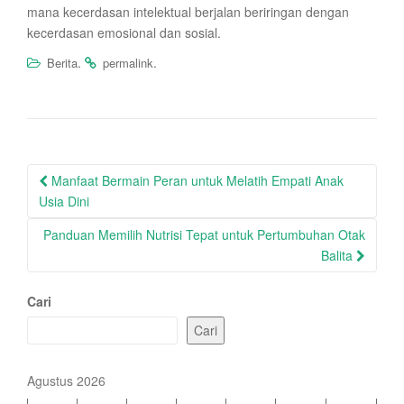
mana kecerdasan intelektual berjalan beriringan dengan
kecerdasan emosional dan sosial.
.
.
Berita
permalink
Post
Manfaat Bermain Peran untuk Melatih Empati Anak
navigation
Usia Dini
Panduan Memilih Nutrisi Tepat untuk Pertumbuhan Otak
Balita
Cari
Cari
Agustus 2026