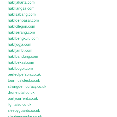
haklijakarta.com
haklilangsa.com
haklisabang.com
haklidenpasar.com
haklicilegon.com
hakliserang.com
haklibengkulu.com
haklijogja.com
haklijambi.com
haklibandung.com
haklibekasi.com
haklibogor.com
perfectperson.co.uk
tourmusicfest.co.uk
strongdemocracy.co.uk
dronetotal.co.uk
partycurrent.co.uk
lightalso.co.uk
sleepyguards.co.uk
stephensmoke.co.uk