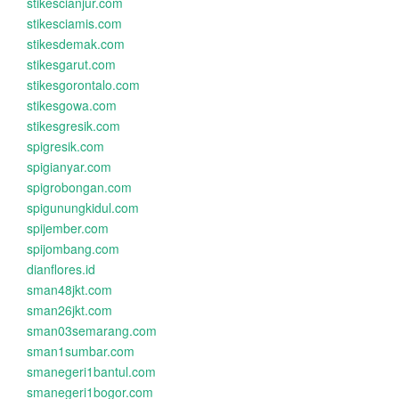
stikescianjur.com
stikesciamis.com
stikesdemak.com
stikesgarut.com
stikesgorontalo.com
stikesgowa.com
stikesgresik.com
spigresik.com
spigianyar.com
spigrobongan.com
spigunungkidul.com
spijember.com
spijombang.com
dianflores.id
sman48jkt.com
sman26jkt.com
sman03semarang.com
sman1sumbar.com
smanegeri1bantul.com
smanegeri1bogor.com