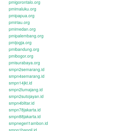
pmigorontalo.org
pmimaluku.org
pmipapua.org
pmiriau.org
pmimedan.org
pmipalembang.org
pmijogja.org
pmibandung.org
pmibogor.org
pmisurabaya.org
smpn2semarang.id
smpn4semarang.id
smpn14jkt.id
smpn2lumajang.id
smpn2sutojayan.id
smpn4blitar.id
smpn78jakarta.id
smpn88jakarta.id
smpnegeri1ambon.id
smpn1bangil.id