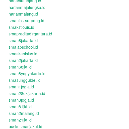
harianlumajang.id
harianmajalengka.id
harianmalang.id
smanics-serpong.id
smakstlouis.id
smapraditadirgantara.id
sman8jakarta.id
smalabschool.id
smaskanisius.id
sman2jakarta.id
sman68jkt.id
sman8yogyakarta.id
smasungguldel.id
sman1jogja.id
sman28dkijakarta.id
sman3jogja.id
sman81jkt.id
sman2malang.id
sman21jkt.id
puskesmasjakut.id