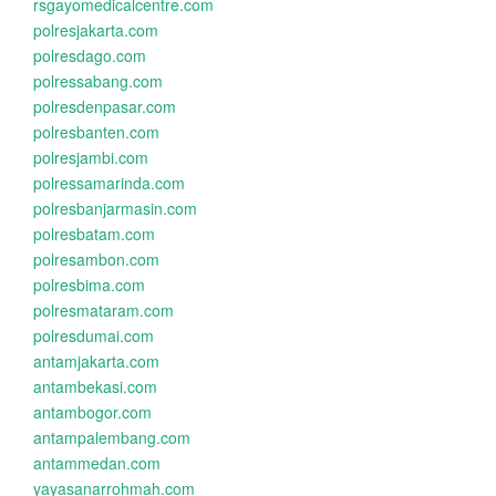
rsgayomedicalcentre.com
polresjakarta.com
polresdago.com
polressabang.com
polresdenpasar.com
polresbanten.com
polresjambi.com
polressamarinda.com
polresbanjarmasin.com
polresbatam.com
polresambon.com
polresbima.com
polresmataram.com
polresdumai.com
antamjakarta.com
antambekasi.com
antambogor.com
antampalembang.com
antammedan.com
yayasanarrohmah.com