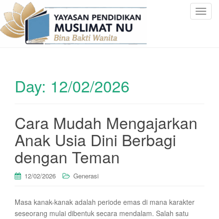
T
o
g
g
l
e
Day:
12/02/2026
n
a
v
i
Cara Mudah Mengajarkan
g
Anak Usia Dini Berbagi
a
t
dengan Teman
i
o
12/02/2026
Generasi
n
Masa kanak-kanak adalah periode emas di mana karakter
seseorang mulai dibentuk secara mendalam. Salah satu