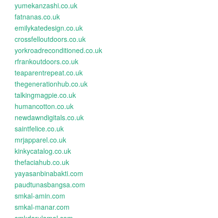
yumekanzashi.co.uk
fatnanas.co.uk
emilykatedesign.co.uk
crossfelloutdoors.co.uk
yorkroadreconditioned.co.uk
rfrankoutdoors.co.uk
teaparentrepeat.co.uk
thegenerationhub.co.uk
talkingmagpie.co.uk
humancotton.co.uk
newdawndigitals.co.uk
saintfelice.co.uk
mrjapparel.co.uk
kinkycatalog.co.uk
thefaciahub.co.uk
yayasanbinabakti.com
paudtunasbangsa.com
smkal-amin.com
smkal-manar.com