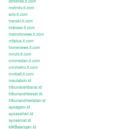
idntimes.it.com
metrotv.it.com
sctv.it.com
transtv.it.com
indosiar.it.com
metrotvnews.it.com
rctiplus.it.com
tvonenews.it.com
mnctv.it.com
cnnmedan.it.com
cnnmetro.it.com
cnnbali.it.com
meulaboh.id
tribunacehbarat.id
tribunacehbesar.id
tribunacehselatan.id
ayoagam.id
ayoasahan.id
ayoasmat.id
klikBalangan.id