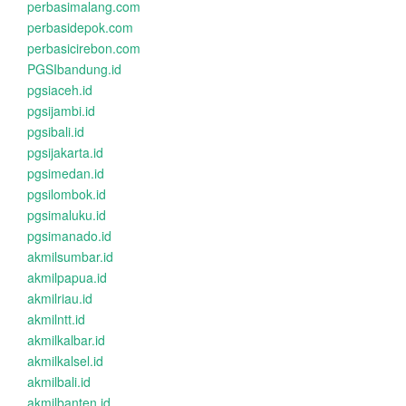
perbasimalang.com
perbasidepok.com
perbasicirebon.com
PGSIbandung.id
pgsiaceh.id
pgsijambi.id
pgsibali.id
pgsijakarta.id
pgsimedan.id
pgsilombok.id
pgsimaluku.id
pgsimanado.id
akmilsumbar.id
akmilpapua.id
akmilriau.id
akmilntt.id
akmilkalbar.id
akmilkalsel.id
akmilbali.id
akmilbanten.id