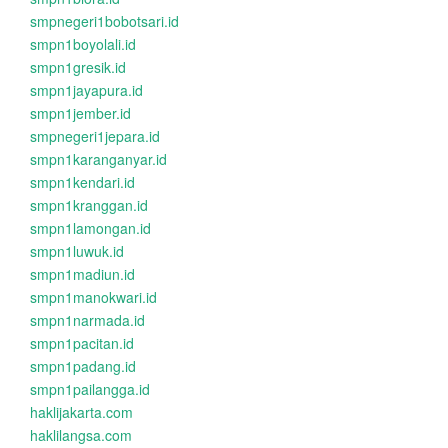
smpnegeri1bobotsari.id
smpn1boyolali.id
smpn1gresik.id
smpn1jayapura.id
smpn1jember.id
smpnegeri1jepara.id
smpn1karanganyar.id
smpn1kendari.id
smpn1kranggan.id
smpn1lamongan.id
smpn1luwuk.id
smpn1madiun.id
smpn1manokwari.id
smpn1narmada.id
smpn1pacitan.id
smpn1padang.id
smpn1pailangga.id
haklijakarta.com
haklilangsa.com