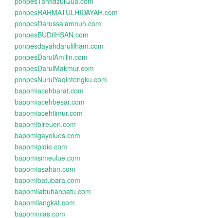
ponpesTahfidzulQua.com
ponpesRAHMATULHIDAYAH.com
ponpesDarussalamnuh.com
ponpesBUDiIHSAN.com
ponpesdayahdarulilham.com
ponpesDarulAmilin.com
ponpesDarulMakmur.com
ponpesNurulYaqintengku.com
bapomiacehbarat.com
bapomiacehbesar.com
bapomiacehtimur.com
bapomibireuen.com
bapomigayolues.com
bapomipidie.com
bapomisimeulue.com
bapomiasahan.com
bapomibatubara.com
bapomilabuhanbatu.com
bapomilangkat.com
bapominias.com