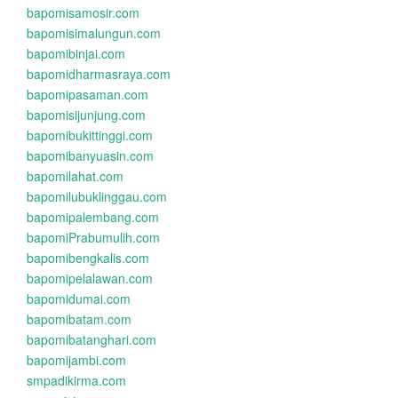
bapomisamosir.com
bapomisimalungun.com
bapomibinjai.com
bapomidharmasraya.com
bapomipasaman.com
bapomisijunjung.com
bapomibukittinggi.com
bapomibanyuasin.com
bapomilahat.com
bapomilubuklinggau.com
bapomipalembang.com
bapomiPrabumulih.com
bapomibengkalis.com
bapomipelalawan.com
bapomidumai.com
bapomibatam.com
bapomibatanghari.com
bapomijambi.com
smpadikirma.com