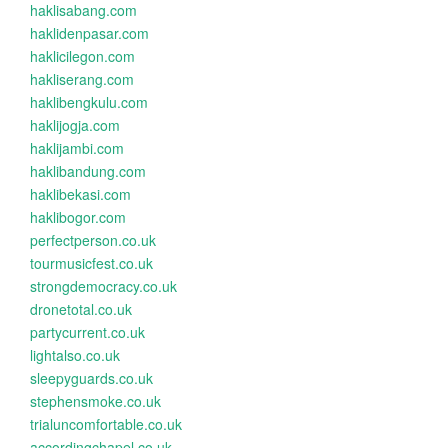
haklisabang.com
haklidenpasar.com
haklicilegon.com
hakliserang.com
haklibengkulu.com
haklijogja.com
haklijambi.com
haklibandung.com
haklibekasi.com
haklibogor.com
perfectperson.co.uk
tourmusicfest.co.uk
strongdemocracy.co.uk
dronetotal.co.uk
partycurrent.co.uk
lightalso.co.uk
sleepyguards.co.uk
stephensmoke.co.uk
trialuncomfortable.co.uk
accordingchapel.co.uk