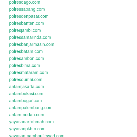
polresdago.com
polressabang.com
polresdenpasar.com
polresbanten.com
polresjambi.com
polressamarinda.com
polresbanjarmasin.com
polresbatam.com
polresambon.com
polresbima.com
polresmataram.com
polresdumai.com
antamjakarta.com
antambekasi.com
antambogor.com
antampalembang.com
antammedan.com
yayasanarrohmah.com
yayasanpkbm.com
yayasanmambaulirsyad.com