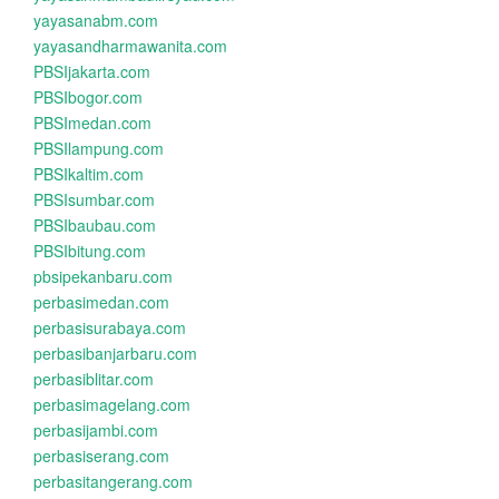
yayasanabm.com
yayasandharmawanita.com
PBSIjakarta.com
PBSIbogor.com
PBSImedan.com
PBSIlampung.com
PBSIkaltim.com
PBSIsumbar.com
PBSIbaubau.com
PBSIbitung.com
pbsipekanbaru.com
perbasimedan.com
perbasisurabaya.com
perbasibanjarbaru.com
perbasiblitar.com
perbasimagelang.com
perbasijambi.com
perbasiserang.com
perbasitangerang.com