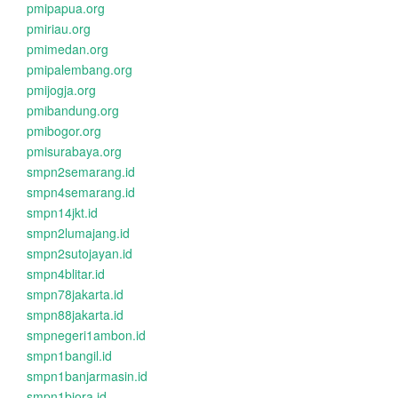
pmipapua.org
pmiriau.org
pmimedan.org
pmipalembang.org
pmijogja.org
pmibandung.org
pmibogor.org
pmisurabaya.org
smpn2semarang.id
smpn4semarang.id
smpn14jkt.id
smpn2lumajang.id
smpn2sutojayan.id
smpn4blitar.id
smpn78jakarta.id
smpn88jakarta.id
smpnegeri1ambon.id
smpn1bangil.id
smpn1banjarmasin.id
smpn1biora.id