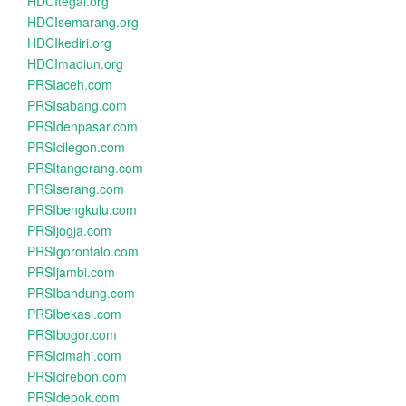
HDCItegal.org
HDCIsemarang.org
HDCIkediri.org
HDCImadiun.org
PRSIaceh.com
PRSIsabang.com
PRSIdenpasar.com
PRSIcilegon.com
PRSItangerang.com
PRSIserang.com
PRSIbengkulu.com
PRSIjogja.com
PRSIgorontalo.com
PRSIjambi.com
PRSIbandung.com
PRSIbekasi.com
PRSIbogor.com
PRSIcimahi.com
PRSIcirebon.com
PRSIdepok.com