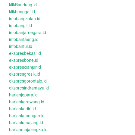
klikBandung.id
klikbanggai.id
infobangkalan.id
infobangli.id
infobanjarnegara.id
infobantaeng.id
infobantul.id
ekspresbekasi.id
ekspresbone.id
eksprescianjur.id
ekspresgresik.id
ekspresgorontalo.id
ekspresindramayu.id
harianjepara.id
hariankarawang.id
hariankediri.id
harianlamongan.id
harianlumajang.id
harianmajalengka.id