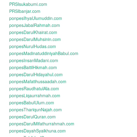
PRSIsukabumi.com
PRSIbanjar.com
ponpesIhyaUlumuddin.com
ponpesJabalRahmah.com
ponpesDarulKhairat.com
ponpesDarulMuhsinin.com
ponpesNurulHudas.com
ponpesMadinatuddiniyahBabul.com
ponpesInsanMadani.com
ponpesBaitilHikmah.com
ponpesDarulHidayahul.com
ponpesMafatihussaadah.com
ponpesRaudhatulAla.com
ponpesLiqaurrahmah.com
ponpesBabulUlum.com
ponpesThariqunNajah.com
ponpesDarulQuran.com
ponpesDarulMifathurrahmah.com
ponpesDayahSyaikhuna.com