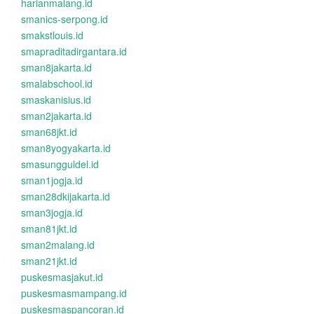
harianmalang.id
smanics-serpong.id
smakstlouis.id
smapraditadirgantara.id
sman8jakarta.id
smalabschool.id
smaskanisius.id
sman2jakarta.id
sman68jkt.id
sman8yogyakarta.id
smasungguldel.id
sman1jogja.id
sman28dkijakarta.id
sman3jogja.id
sman81jkt.id
sman2malang.id
sman21jkt.id
puskesmasjakut.id
puskesmasmampang.id
puskesmaspancoran.id