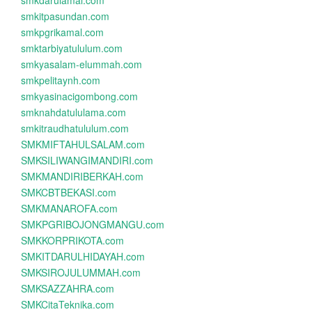
smkdarulamal.com
smkitpasundan.com
smkpgrikamal.com
smktarbiyatululum.com
smkyasalam-elummah.com
smkpelitaynh.com
smkyasinacigombong.com
smknahdatululama.com
smkitraudhatululum.com
SMKMIFTAHULSALAM.com
SMKSILIWANGIMANDIRI.com
SMKMANDIRIBERKAH.com
SMKCBTBEKASI.com
SMKMANAROFA.com
SMKPGRIBOJONGMANGU.com
SMKKORPRIKOTA.com
SMKITDARULHIDAYAH.com
SMKSIROJULUMMAH.com
SMKSAZZAHRA.com
SMKCitaTeknika.com