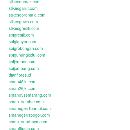
stikesdemak.com
stikesgarut.com
stikesgorontalo.com
stikesgowa.com
stikesgresik.com
spigresik.com
spigianyar.com
spigrobongan.com
spigunungkidul.com
spijember.com
spijombang.com
dianflores.id
sman48jkt.com
sman26jkt.com
sman03semarang.com
sman1sumbar.com
smanegeri1bantul.com
smanegeri1bogor.com
sman1surabaya.com
sman6jogja.com