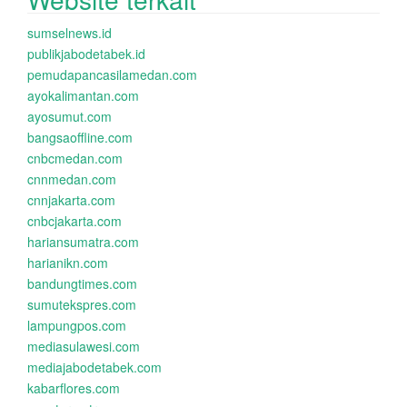
sumselnews.id
publikjabodetabek.id
pemudapancasilamedan.com
ayokalimantan.com
ayosumut.com
bangsaoffline.com
cnbcmedan.com
cnnmedan.com
cnnjakarta.com
cnbcjakarta.com
hariansumatra.com
harianikn.com
bandungtimes.com
sumutekspres.com
lampungpos.com
mediasulawesi.com
mediajabodetabek.com
kabarflores.com