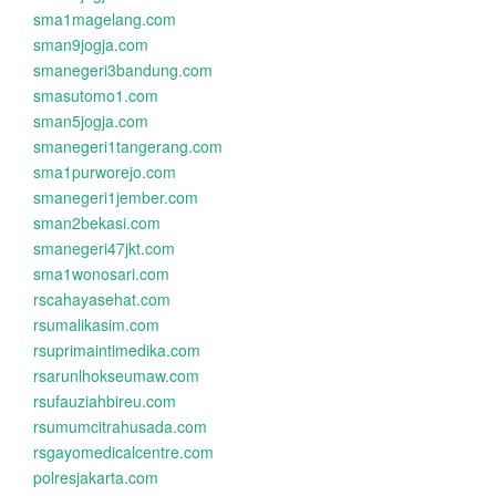
sma1magelang.com
sman9jogja.com
smanegeri3bandung.com
smasutomo1.com
sman5jogja.com
smanegeri1tangerang.com
sma1purworejo.com
smanegeri1jember.com
sman2bekasi.com
smanegeri47jkt.com
sma1wonosari.com
rscahayasehat.com
rsumalikasim.com
rsuprimaintimedika.com
rsarunlhokseumaw.com
rsufauziahbireu.com
rsumumcitrahusada.com
rsgayomedicalcentre.com
polresjakarta.com