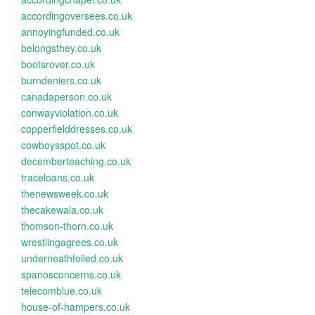
accordingoversees.co.uk
annoyingfunded.co.uk
belongsthey.co.uk
bootsrover.co.uk
burndeniers.co.uk
canadaperson.co.uk
conwayviolation.co.uk
copperfielddresses.co.uk
cowboysspot.co.uk
decemberteaching.co.uk
traceloans.co.uk
thenewsweek.co.uk
thecakewala.co.uk
thomson-thorn.co.uk
wrestlingagrees.co.uk
underneathfoiled.co.uk
spanosconcerns.co.uk
telecomblue.co.uk
house-of-hampers.co.uk