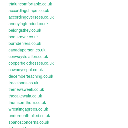
trialuncomfortable.co.uk
accordingchapel.co.uk
accordingoversees.co.uk
annoyingfunded.co.uk
belongsthey.co.uk
bootsrover.co.uk
burndeniers.co.uk
canadaperson.co.uk
conwayviolation.co.uk
copperfielddresses.co.uk
cowboysspot.co.uk
decemberteaching.co.uk
traceloans.co.uk
thenewsweek.co.uk
thecakewala.co.uk
thomson-thorn.co.uk
wrestlingagrees.co.uk
underneathfoiled.co.uk
spanosconcerns.co.uk