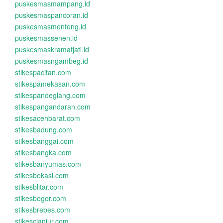
puskesmasmampang.id
puskesmaspancoran.id
puskesmasmenteng.id
puskesmassenen.id
puskesmaskramatjati.id
puskesmasngambeg.id
stikespacitan.com
stikespamekasan.com
stikespandeglang.com
stikespangandaran.com
stikesacehbarat.com
stikesbadung.com
stikesbanggai.com
stikesbangka.com
stikesbanyumas.com
stikesbekasi.com
stikesblitar.com
stikesbogor.com
stikesbrebes.com
stikescianjur.com