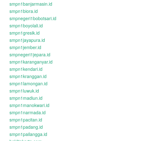
smpn1banjarmasin.id
smpn1biora.id
smpnegeri1bobotsari.id
smpn1boyolali.id
smpn1gresik.id
smpn1jayapura.id
smpn1jember.id
smpnegeri1jepara.id
smpn1karanganyar.id
smpn1kendari.id
smpn1kranggan.id
smpn1lamongan.id
smpn1luwuk.id
smpn1madiun.id
smpn1manokwari.id
smpn1narmada.id
smpn1pacitan.id
smpn1padang.id
smpn1pailangga.id