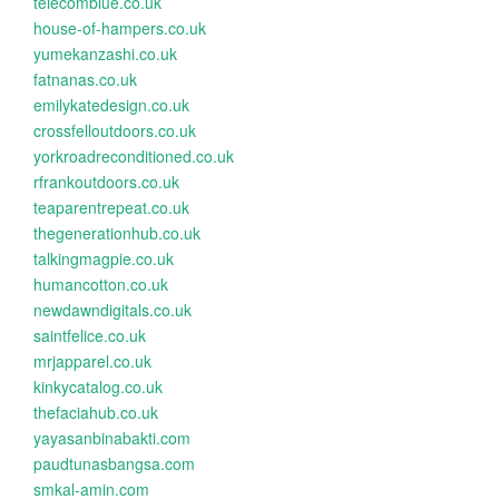
telecomblue.co.uk
house-of-hampers.co.uk
yumekanzashi.co.uk
fatnanas.co.uk
emilykatedesign.co.uk
crossfelloutdoors.co.uk
yorkroadreconditioned.co.uk
rfrankoutdoors.co.uk
teaparentrepeat.co.uk
thegenerationhub.co.uk
talkingmagpie.co.uk
humancotton.co.uk
newdawndigitals.co.uk
saintfelice.co.uk
mrjapparel.co.uk
kinkycatalog.co.uk
thefaciahub.co.uk
yayasanbinabakti.com
paudtunasbangsa.com
smkal-amin.com