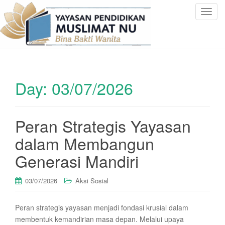
T
o
g
g
l
e
Day:
03/07/2026
n
a
v
i
Peran Strategis Yayasan
g
dalam Membangun
a
t
Generasi Mandiri
i
o
03/07/2026
Aksi Sosial
n
Peran strategis yayasan menjadi fondasi krusial dalam
membentuk kemandirian masa depan. Melalui upaya