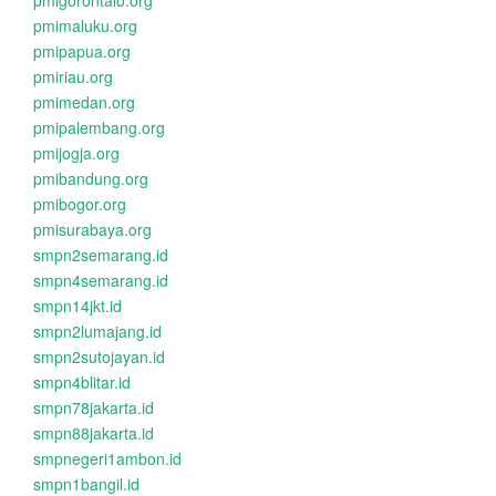
pmigorontalo.org
pmimaluku.org
pmipapua.org
pmiriau.org
pmimedan.org
pmipalembang.org
pmijogja.org
pmibandung.org
pmibogor.org
pmisurabaya.org
smpn2semarang.id
smpn4semarang.id
smpn14jkt.id
smpn2lumajang.id
smpn2sutojayan.id
smpn4blitar.id
smpn78jakarta.id
smpn88jakarta.id
smpnegeri1ambon.id
smpn1bangil.id