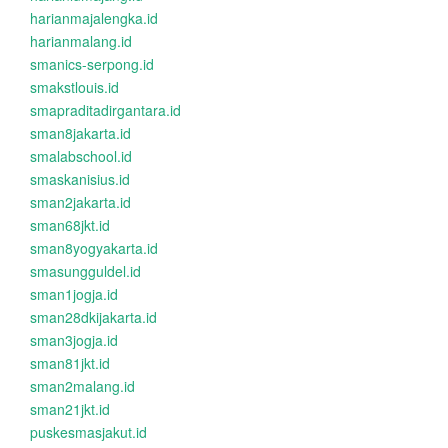
harianmajalengka.id
harianmalang.id
smanics-serpong.id
smakstlouis.id
smapraditadirgantara.id
sman8jakarta.id
smalabschool.id
smaskanisius.id
sman2jakarta.id
sman68jkt.id
sman8yogyakarta.id
smasungguldel.id
sman1jogja.id
sman28dkijakarta.id
sman3jogja.id
sman81jkt.id
sman2malang.id
sman21jkt.id
puskesmasjakut.id