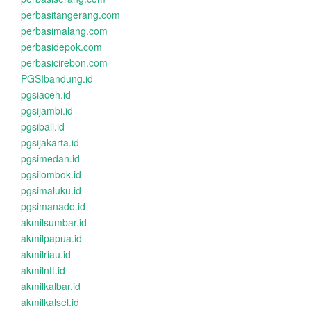
perbasitangerang.com
perbasimalang.com
perbasidepok.com
perbasicirebon.com
PGSIbandung.id
pgsiaceh.id
pgsijambi.id
pgsibali.id
pgsijakarta.id
pgsimedan.id
pgsilombok.id
pgsimaluku.id
pgsimanado.id
akmilsumbar.id
akmilpapua.id
akmilriau.id
akmilntt.id
akmilkalbar.id
akmilkalsel.id