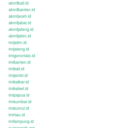
akmilbali.id
akmilbanten.id
akmilaceh.id
akmiljabar.id
akmiljateng.id
akmiljatim.id
imijatim.id
imijateng.id
imigorontalo.id
imibanten.id
imibali.id
imijambi.id
imikalbar.id
imikalsel.id
imipapua.id
imisumbar.id
imisumut.id
imiriau.id
imilampung.id
suaraaceh.org