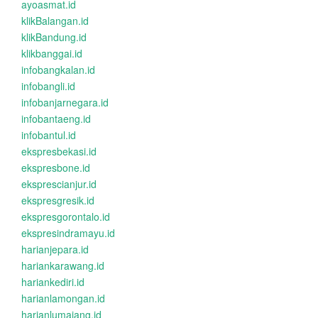
ayoasmat.id
klikBalangan.id
klikBandung.id
klikbanggai.id
infobangkalan.id
infobangli.id
infobanjarnegara.id
infobantaeng.id
infobantul.id
ekspresbekasi.id
ekspresbone.id
eksprescianjur.id
ekspresgresik.id
ekspresgorontalo.id
ekspresindramayu.id
harianjepara.id
hariankarawang.id
hariankediri.id
harianlamongan.id
harianlumajang.id