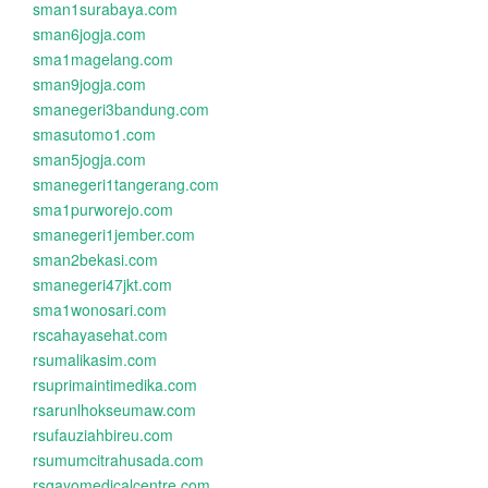
sman1surabaya.com
sman6jogja.com
sma1magelang.com
sman9jogja.com
smanegeri3bandung.com
smasutomo1.com
sman5jogja.com
smanegeri1tangerang.com
sma1purworejo.com
smanegeri1jember.com
sman2bekasi.com
smanegeri47jkt.com
sma1wonosari.com
rscahayasehat.com
rsumalikasim.com
rsuprimaintimedika.com
rsarunlhokseumaw.com
rsufauziahbireu.com
rsumumcitrahusada.com
rsgayomedicalcentre.com