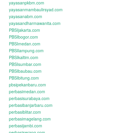
yayasanpkbm.com
yayasanmambaulirsyad.com
yayasanabm.com
yayasandharmawanita.com
PBSIjakarta.com
PBSIbogor.com
PBSImedan.com
PBSIlampung.com
PBSIkaltim.com
PBSIsumbar.com
PBSIbaubau.com
PBSIbitung.com
pbsipekanbaru.com
perbasimedan.com
perbasisurabaya.com
perbasibanjarbaru.com
perbasiblitar.com
perbasimagelang.com
perbasijambi.com
perbasiserang.com