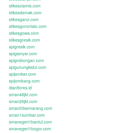
stikesciamis.com
stikesdemak.com
stikesgarut.com
stikesgorontalo.com
stikesgowa.com
stikesgresik.com
spigresik.com
spigianyar.com
spigrobongan.com
spigunungkidul.com
spijember.com
spijombang.com
dianflores.id
sman48jkt.com
sman26jkt.com
sman03semarang.com
sman1sumbar.com
smanegeri1bantul.com
smanegeri1bogor.com