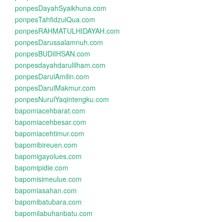
ponpesDayahSyaikhuna.com
ponpesTahfidzulQua.com
ponpesRAHMATULHIDAYAH.com
ponpesDarussalamnuh.com
ponpesBUDiIHSAN.com
ponpesdayahdarulilham.com
ponpesDarulAmilin.com
ponpesDarulMakmur.com
ponpesNurulYaqintengku.com
bapomiacehbarat.com
bapomiacehbesar.com
bapomiacehtimur.com
bapomibireuen.com
bapomigayolues.com
bapomipidie.com
bapomisimeulue.com
bapomiasahan.com
bapomibatubara.com
bapomilabuhanbatu.com