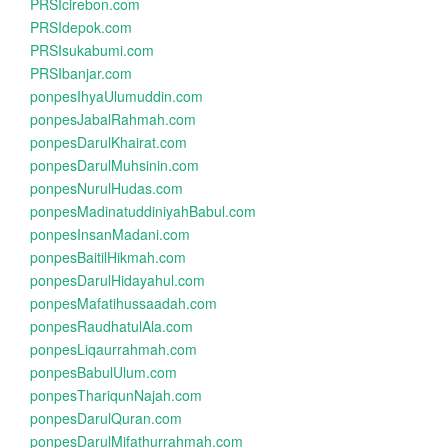
PRSIcirebon.com
PRSIdepok.com
PRSIsukabumi.com
PRSIbanjar.com
ponpesIhyaUlumuddin.com
ponpesJabalRahmah.com
ponpesDarulKhairat.com
ponpesDarulMuhsinin.com
ponpesNurulHudas.com
ponpesMadinatuddiniyahBabul.com
ponpesInsanMadani.com
ponpesBaitilHikmah.com
ponpesDarulHidayahul.com
ponpesMafatihussaadah.com
ponpesRaudhatulAla.com
ponpesLiqaurrahmah.com
ponpesBabulUlum.com
ponpesThariqunNajah.com
ponpesDarulQuran.com
ponpesDarulMifathurrahmah.com