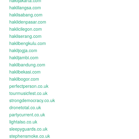
haklijakarta.com
haklilangsa.com
haklisabang.com
haklidenpasar.com
haklicilegon.com
hakliserang.com
haklibengkulu.com
haklijogja.com
haklijambi.com
haklibandung.com
haklibekasi.com
haklibogor.com
perfectperson.co.uk
tourmusicfest.co.uk
strongdemocracy.co.uk
dronetotal.co.uk
partycurrent.co.uk
lightalso.co.uk
sleepyguards.co.uk
stephensmoke.co.uk