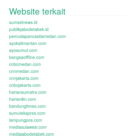
Website terkait
sumselnews.id
publikjabodetabek.id
pemudapancasilamedan.com
ayokalimantan.com
ayosumut.com
bangsaoffline.com
cnbcmedan.com
cnnmedan.com
cnnjakarta.com
cnbcjakarta.com
hariansumatra.com
harianikn.com
bandungtimes.com
sumutekspres.com
lampungpos.com
mediasulawesi.com
mediajabodetabek.com