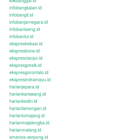
klikbanggai.id
infobangkalan.id
infobangli.id
infobanjarnegara.id
infobantaeng.id
infobantul.id
ekspresbekasi.id
ekspresbone.id
eksprescianjur.id
ekspresgresik.id
ekspresgorontalo.id
ekspresindramayu.id
harianjepara.id
hariankarawang.id
hariankediri.id
harianlamongan.id
harianlumajang.id
harianmajalengka.id
harianmalang.id
smanics-serpong.id