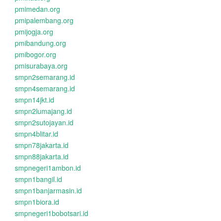
pmimedan.org
pmipalembang.org
pmijogja.org
pmibandung.org
pmibogor.org
pmisurabaya.org
smpn2semarang.id
smpn4semarang.id
smpn14jkt.id
smpn2lumajang.id
smpn2sutojayan.id
smpn4blitar.id
smpn78jakarta.id
smpn88jakarta.id
smpnegeri1ambon.id
smpn1bangil.id
smpn1banjarmasin.id
smpn1biora.id
smpnegeri1bobotsari.id