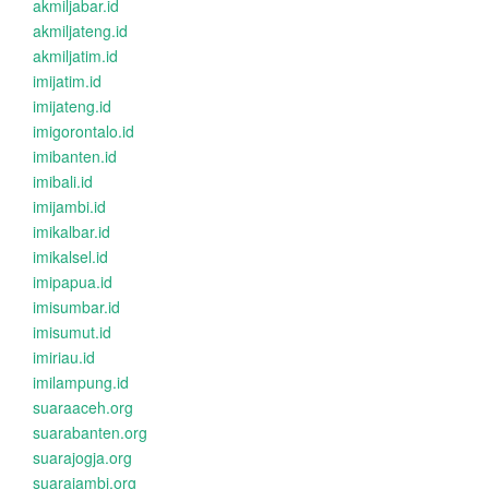
akmiljabar.id
akmiljateng.id
akmiljatim.id
imijatim.id
imijateng.id
imigorontalo.id
imibanten.id
imibali.id
imijambi.id
imikalbar.id
imikalsel.id
imipapua.id
imisumbar.id
imisumut.id
imiriau.id
imilampung.id
suaraaceh.org
suarabanten.org
suarajogja.org
suarajambi.org