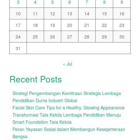
3
4
5
6
7
8
9
10
11
12
13
14
15
16
17
18
19
20
21
22
23
24
25
26
27
28
29
30
31
« Jul
Recent Posts
Strategi Pengembangan Kemitraan Strategis Lembaga
Pendidikan Dunia Industri Global
Facial Skin Care Tips for a Healthy, Glowing Appearance
Transformasi Tata Kelola Lembaga Pendidikan Menuju
Smart Foundation Tata Kelola
Peran Yayasan Sosial dalam Membangun Kesejahteraan
Bangsa