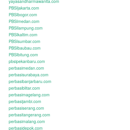
yayasandharmawanita.com
PBSIjakarta.com
PBSIbogor.com
PBSImedan.com
PBSIlampung.com
PBSIkaltim.com
PBSIsumbar.com
PBSIbaubau.com
PBSIbitung.com
pbsipekanbaru.com
perbasimedan.com
perbasisurabaya.com
perbasibanjarbaru.com
perbasiblitar.com
perbasimagelang.com
perbasijambi.com
perbasiserang.com
perbasitangerang.com
perbasimalang.com
perbasidepok.com