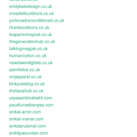
emilykatedesign.co.uk
crossfelloutdoors.co.uk
yorkroadreconditioned.co.uk
rfrankoutdoors.co.uk
teaparentrepeat.co.uk
thegenerationhub.co.uk
talkingmagpie.co.uk
humancotton.co.uk
newdawndigitals.co.uk
saintfelice.co.uk
mrjapparel.co.uk
kinkycatalog.co.uk
thefaciahub.co.uk
yayasanbinabakti.com
paudtunasbangsa.com
smkal-amin.com
smkal-manar.com
smkdarulamal.com
smkitpasundan.com