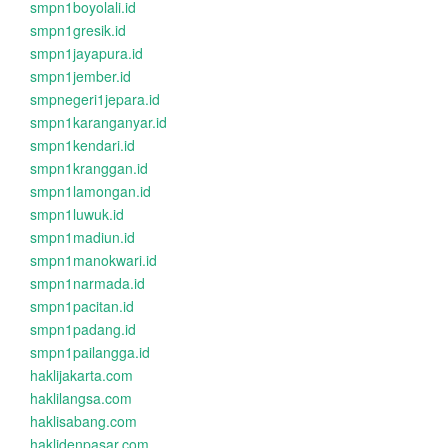
smpn1boyolali.id
smpn1gresik.id
smpn1jayapura.id
smpn1jember.id
smpnegeri1jepara.id
smpn1karanganyar.id
smpn1kendari.id
smpn1kranggan.id
smpn1lamongan.id
smpn1luwuk.id
smpn1madiun.id
smpn1manokwari.id
smpn1narmada.id
smpn1pacitan.id
smpn1padang.id
smpn1pailangga.id
haklijakarta.com
haklilangsa.com
haklisabang.com
haklidenpasar.com