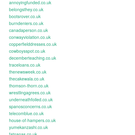
annoyingfunded.co.uk
belongsthey.co.uk
bootsrover.co.uk
burndeniers.co.uk
canadaperson.co.uk
conwayviolation.co.uk
copperfielddresses.co.uk
cowboysspot.co.uk
decemberteaching.co.uk
traceloans.co.uk
thenewsweek.co.uk
thecakewala.co.uk
thomson-thorn.co.uk
wrestlingagrees.co.uk
underneathfoiled.co.uk
spanosconcerns.co.uk
telecomblue.co.uk
house-of-hampers.co.uk
yumekanzashi.co.uk
fatnanas.co.uk