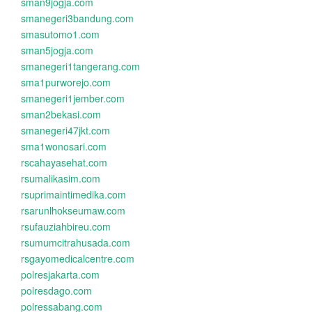
sman9jogja.com
smanegeri3bandung.com
smasutomo1.com
sman5jogja.com
smanegeri1tangerang.com
sma1purworejo.com
smanegeri1jember.com
sman2bekasi.com
smanegeri47jkt.com
sma1wonosari.com
rscahayasehat.com
rsumalikasim.com
rsuprimaintimedika.com
rsarunlhokseumaw.com
rsufauziahbireu.com
rsumumcitrahusada.com
rsgayomedicalcentre.com
polresjakarta.com
polresdago.com
polressabang.com