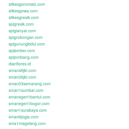
stikesgorontalo.com
stikesgowa.com
stikesgresik.com
spigresik.com
spigianyar.com
spigrobongan.com
spigunungkidul.com
spijember.com
spijombang.com
dianflores.id
sman48jkt.com
sman26jkt.com
sman03semarang.com
sman1sumbar.com
smanegeri1bantul.com
smanegeri1bogor.com
sman1surabaya.com
sman6jogja.com
sma1magelang.com