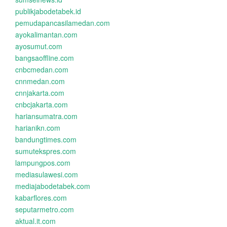
publikjabodetabek.id
pemudapancasilamedan.com
ayokalimantan.com
ayosumut.com
bangsaoffline.com
cnbcmedan.com
cnnmedan.com
cnnjakarta.com
cnbcjakarta.com
hariansumatra.com
harianikn.com
bandungtimes.com
sumutekspres.com
lampungpos.com
mediasulawesi.com
mediajabodetabek.com
kabarflores.com
seputarmetro.com
aktual.it.com