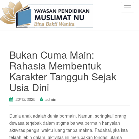
T
o
g
g
l
e
Bukan Cuma Main:
n
a
Rahasia Membentuk
v
Karakter Tangguh Sejak
i
g
Usia Dini
a
t
20/12/2025
admin
i
o
n
Dunia anak adalah dunia bermain. Namun, seringkali orang
dewasa terjebak dalam stigma bahwa bermain hanyalah
aktivitas pengisi waktu luang tanpa makna. Padahal, jika kita
telaah lebih dalam, aktivitas ini merupakan fondasi utama