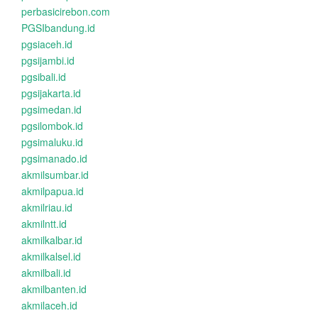
perbasicirebon.com
PGSIbandung.id
pgsiaceh.id
pgsijambi.id
pgsibali.id
pgsijakarta.id
pgsimedan.id
pgsilombok.id
pgsimaluku.id
pgsimanado.id
akmilsumbar.id
akmilpapua.id
akmilriau.id
akmilntt.id
akmilkalbar.id
akmilkalsel.id
akmilbali.id
akmilbanten.id
akmilaceh.id