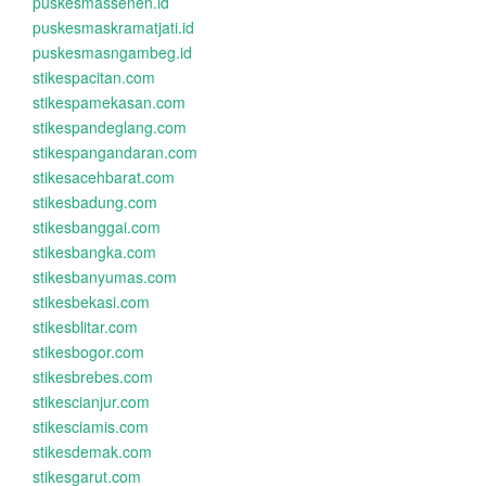
puskesmassenen.id
puskesmaskramatjati.id
puskesmasngambeg.id
stikespacitan.com
stikespamekasan.com
stikespandeglang.com
stikespangandaran.com
stikesacehbarat.com
stikesbadung.com
stikesbanggai.com
stikesbangka.com
stikesbanyumas.com
stikesbekasi.com
stikesblitar.com
stikesbogor.com
stikesbrebes.com
stikescianjur.com
stikesciamis.com
stikesdemak.com
stikesgarut.com