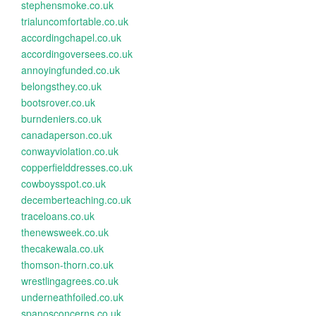
stephensmoke.co.uk
trialuncomfortable.co.uk
accordingchapel.co.uk
accordingoversees.co.uk
annoyingfunded.co.uk
belongsthey.co.uk
bootsrover.co.uk
burndeniers.co.uk
canadaperson.co.uk
conwayviolation.co.uk
copperfielddresses.co.uk
cowboysspot.co.uk
decemberteaching.co.uk
traceloans.co.uk
thenewsweek.co.uk
thecakewala.co.uk
thomson-thorn.co.uk
wrestlingagrees.co.uk
underneathfoiled.co.uk
spanosconcerns.co.uk