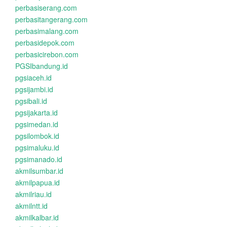
perbasiserang.com
perbasitangerang.com
perbasimalang.com
perbasidepok.com
perbasicirebon.com
PGSIbandung.id
pgsiaceh.id
pgsijambi.id
pgsibali.id
pgsijakarta.id
pgsimedan.id
pgsilombok.id
pgsimaluku.id
pgsimanado.id
akmilsumbar.id
akmilpapua.id
akmilriau.id
akmilntt.id
akmilkalbar.id