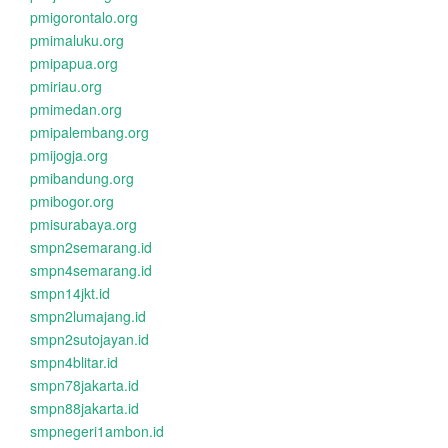
pmigorontalo.org
pmimaluku.org
pmipapua.org
pmiriau.org
pmimedan.org
pmipalembang.org
pmijogja.org
pmibandung.org
pmibogor.org
pmisurabaya.org
smpn2semarang.id
smpn4semarang.id
smpn14jkt.id
smpn2lumajang.id
smpn2sutojayan.id
smpn4blitar.id
smpn78jakarta.id
smpn88jakarta.id
smpnegeri1ambon.id