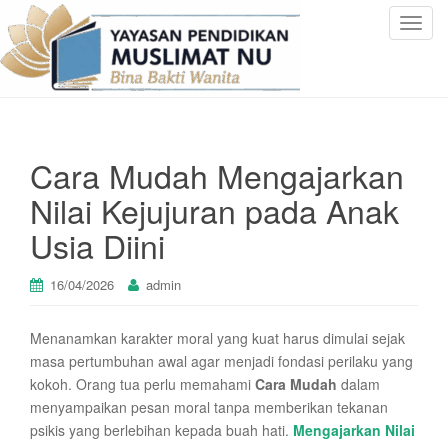
T
o
g
g
l
e
Cara Mudah Mengajarkan
n
a
Nilai Kejujuran pada Anak
v
Usia Diini
i
g
a
16/04/2026
admin
t
i
Menanamkan karakter moral yang kuat harus dimulai sejak
o
masa pertumbuhan awal agar menjadi fondasi perilaku yang
n
kokoh. Orang tua perlu memahami
Cara Mudah
dalam
menyampaikan pesan moral tanpa memberikan tekanan
psikis yang berlebihan kepada buah hati.
Mengajarkan Nilai