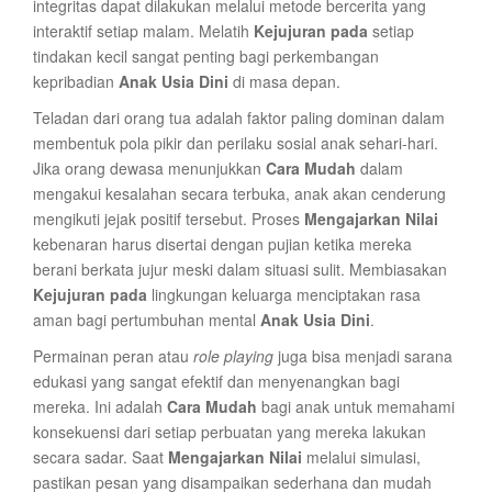
integritas dapat dilakukan melalui metode bercerita yang
interaktif setiap malam. Melatih
Kejujuran pada
setiap
tindakan kecil sangat penting bagi perkembangan
kepribadian
Anak Usia Dini
di masa depan.
Teladan dari orang tua adalah faktor paling dominan dalam
membentuk pola pikir dan perilaku sosial anak sehari-hari.
Jika orang dewasa menunjukkan
Cara Mudah
dalam
mengakui kesalahan secara terbuka, anak akan cenderung
mengikuti jejak positif tersebut. Proses
Mengajarkan Nilai
kebenaran harus disertai dengan pujian ketika mereka
berani berkata jujur meski dalam situasi sulit. Membiasakan
Kejujuran pada
lingkungan keluarga menciptakan rasa
aman bagi pertumbuhan mental
Anak Usia Dini
.
Permainan peran atau
role playing
juga bisa menjadi sarana
edukasi yang sangat efektif dan menyenangkan bagi
mereka. Ini adalah
Cara Mudah
bagi anak untuk memahami
konsekuensi dari setiap perbuatan yang mereka lakukan
secara sadar. Saat
Mengajarkan Nilai
melalui simulasi,
pastikan pesan yang disampaikan sederhana dan mudah