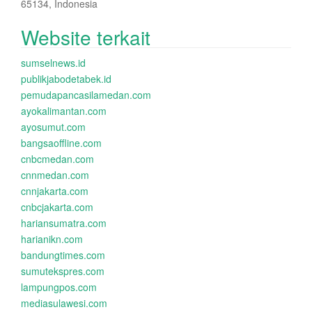
65134, Indonesia
Website terkait
sumselnews.id
publikjabodetabek.id
pemudapancasilamedan.com
ayokalimantan.com
ayosumut.com
bangsaoffline.com
cnbcmedan.com
cnnmedan.com
cnnjakarta.com
cnbcjakarta.com
hariansumatra.com
harianikn.com
bandungtimes.com
sumutekspres.com
lampungpos.com
mediasulawesi.com