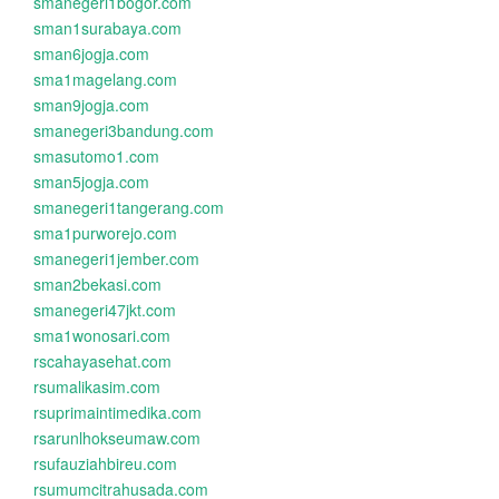
smanegeri1bogor.com
sman1surabaya.com
sman6jogja.com
sma1magelang.com
sman9jogja.com
smanegeri3bandung.com
smasutomo1.com
sman5jogja.com
smanegeri1tangerang.com
sma1purworejo.com
smanegeri1jember.com
sman2bekasi.com
smanegeri47jkt.com
sma1wonosari.com
rscahayasehat.com
rsumalikasim.com
rsuprimaintimedika.com
rsarunlhokseumaw.com
rsufauziahbireu.com
rsumumcitrahusada.com