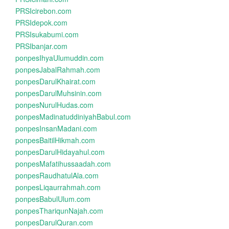
PRSIcirebon.com
PRSIdepok.com
PRSIsukabumi.com
PRSIbanjar.com
ponpesIhyaUlumuddin.com
ponpesJabalRahmah.com
ponpesDarulKhairat.com
ponpesDarulMuhsinin.com
ponpesNurulHudas.com
ponpesMadinatuddiniyahBabul.com
ponpesInsanMadani.com
ponpesBaitilHikmah.com
ponpesDarulHidayahul.com
ponpesMafatihussaadah.com
ponpesRaudhatulAla.com
ponpesLiqaurrahmah.com
ponpesBabulUlum.com
ponpesThariqunNajah.com
ponpesDarulQuran.com