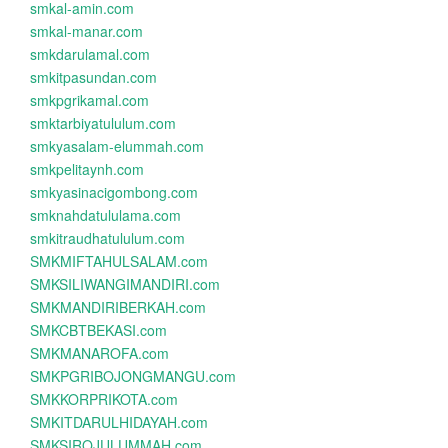
smkal-amin.com
smkal-manar.com
smkdarulamal.com
smkitpasundan.com
smkpgrikamal.com
smktarbiyatululum.com
smkyasalam-elummah.com
smkpelitaynh.com
smkyasinacigombong.com
smknahdatululama.com
smkitraudhatululum.com
SMKMIFTAHULSALAM.com
SMKSILIWANGIMANDIRI.com
SMKMANDIRIBERKAH.com
SMKCBTBEKASI.com
SMKMANAROFA.com
SMKPGRIBOJONGMANGU.com
SMKKORPRIKOTA.com
SMKITDARULHIDAYAH.com
SMKSIROJULUMMAH.com