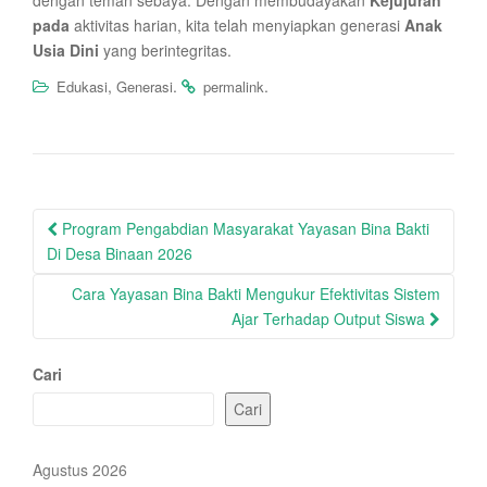
dengan teman sebaya. Dengan membudayakan
Kejujuran
pada
aktivitas harian, kita telah menyiapkan generasi
Anak
Usia Dini
yang berintegritas.
,
.
.
Edukasi
Generasi
permalink
Post
Program Pengabdian Masyarakat Yayasan Bina Bakti
navigation
Di Desa Binaan 2026
Cara Yayasan Bina Bakti Mengukur Efektivitas Sistem
Ajar Terhadap Output Siswa
Cari
Cari
Agustus 2026