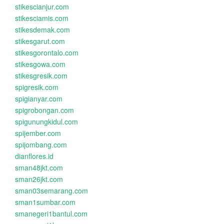
stikescianjur.com
stikesciamis.com
stikesdemak.com
stikesgarut.com
stikesgorontalo.com
stikesgowa.com
stikesgresik.com
spigresik.com
spigianyar.com
spigrobongan.com
spigunungkidul.com
spijember.com
spijombang.com
dianflores.id
sman48jkt.com
sman26jkt.com
sman03semarang.com
sman1sumbar.com
smanegeri1bantul.com