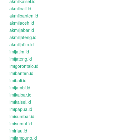
akmilkalsel.id
akmilbali.id
akmilbanten.id
akmilaceh.id
akmiljabar.id
akmiljateng.id
akmiljatim.id
imijatim.id
imijateng.id
imigorontalo.id
imibanten.id
imibali.id
imijambi.id
imikalbar.id
imikalsel.id
imipapua.id
imisumbar.id
imisumut.id
imiriau.id
imilampung.id