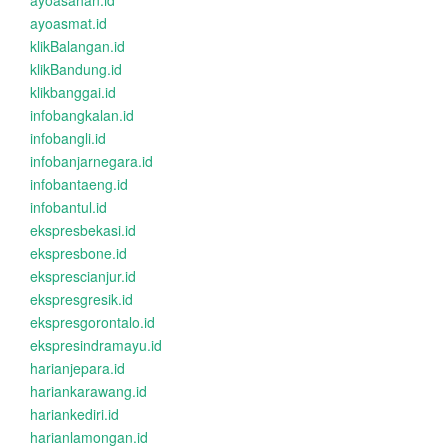
ayoasahan.id
ayoasmat.id
klikBalangan.id
klikBandung.id
klikbanggai.id
infobangkalan.id
infobangli.id
infobanjarnegara.id
infobantaeng.id
infobantul.id
ekspresbekasi.id
ekspresbone.id
eksprescianjur.id
ekspresgresik.id
ekspresgorontalo.id
ekspresindramayu.id
harianjepara.id
hariankarawang.id
hariankediri.id
harianlamongan.id