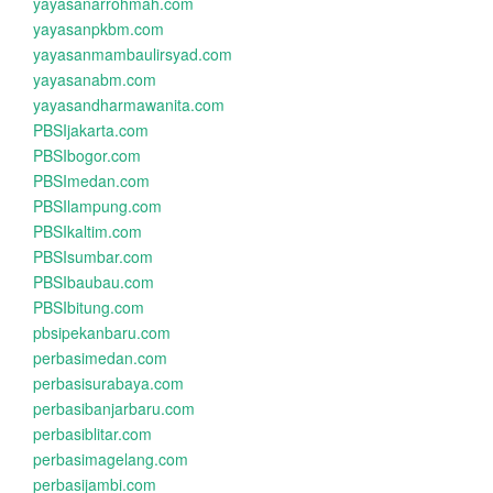
yayasanarrohmah.com
yayasanpkbm.com
yayasanmambaulirsyad.com
yayasanabm.com
yayasandharmawanita.com
PBSIjakarta.com
PBSIbogor.com
PBSImedan.com
PBSIlampung.com
PBSIkaltim.com
PBSIsumbar.com
PBSIbaubau.com
PBSIbitung.com
pbsipekanbaru.com
perbasimedan.com
perbasisurabaya.com
perbasibanjarbaru.com
perbasiblitar.com
perbasimagelang.com
perbasijambi.com