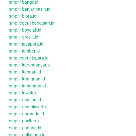
smpn1bangil.id
smpn1banjarmasin.id
smpn1biora.id
smpnegeri1bobotsari.id
smpn1boyolali.id
smpn1gresik.id
smpn1jayapura.id
smpn1jember.id
smpnegeri1jepara.id
smpn1karanganyar.id
smpn1kendari.id
smpn1kranggan.id
smpn1lamongan.id
smpn1luwuk.id
smpn1madiun.id
smpn1manokwari.id
smpn1narmada.id
smpn1pacitan.id
smpn1padang.id
smpn1pailangga.id