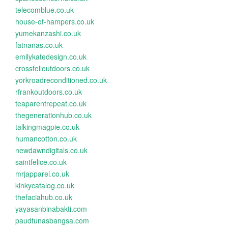
telecomblue.co.uk
house-of-hampers.co.uk
yumekanzashi.co.uk
fatnanas.co.uk
emilykatedesign.co.uk
crossfelloutdoors.co.uk
yorkroadreconditioned.co.uk
rfrankoutdoors.co.uk
teaparentrepeat.co.uk
thegenerationhub.co.uk
talkingmagpie.co.uk
humancotton.co.uk
newdawndigitals.co.uk
saintfelice.co.uk
mrjapparel.co.uk
kinkycatalog.co.uk
thefaciahub.co.uk
yayasanbinabakti.com
paudtunasbangsa.com