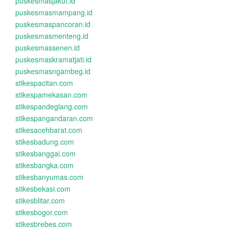
puskesmasjakut.id
puskesmasmampang.id
puskesmaspancoran.id
puskesmasmenteng.id
puskesmassenen.id
puskesmaskramatjati.id
puskesmasngambeg.id
stikespacitan.com
stikespamekasan.com
stikespandeglang.com
stikespangandaran.com
stikesacehbarat.com
stikesbadung.com
stikesbanggai.com
stikesbangka.com
stikesbanyumas.com
stikesbekasi.com
stikesblitar.com
stikesbogor.com
stikesbrebes.com