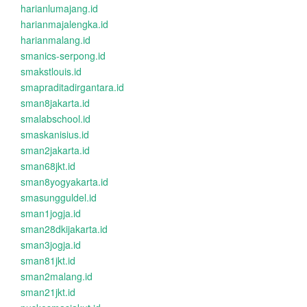
harianlumajang.id
harianmajalengka.id
harianmalang.id
smanics-serpong.id
smakstlouis.id
smapraditadirgantara.id
sman8jakarta.id
smalabschool.id
smaskanisius.id
sman2jakarta.id
sman68jkt.id
sman8yogyakarta.id
smasungguldel.id
sman1jogja.id
sman28dkijakarta.id
sman3jogja.id
sman81jkt.id
sman2malang.id
sman21jkt.id