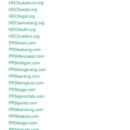
HDCIsukabumi.org
HDCIbanjar.org
HDCItegal.org
HDCIsemarang.org
HDCIkediri.org
HDCImadiun.org
PRSIaceh.com
PRSIsabang.com
PRSIdenpasar.com
PRSIcilegon.com
PRSItangerang.com
PRSIserang.com
PRSIbengkulu.com
PRSIjogja.com
PRSIgorontalo.com
PRSIjambi.com
PRSIbandung.com
PRSIbekasi.com
PRSIbogor.com
PRSIcimahi.com