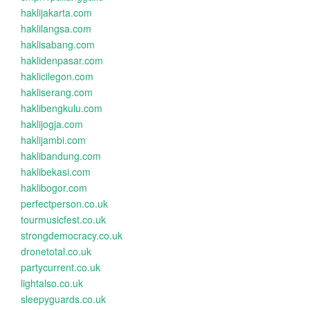
haklijakarta.com
haklilangsa.com
haklisabang.com
haklidenpasar.com
haklicilegon.com
hakliserang.com
haklibengkulu.com
haklijogja.com
haklijambi.com
haklibandung.com
haklibekasi.com
haklibogor.com
perfectperson.co.uk
tourmusicfest.co.uk
strongdemocracy.co.uk
dronetotal.co.uk
partycurrent.co.uk
lightalso.co.uk
sleepyguards.co.uk