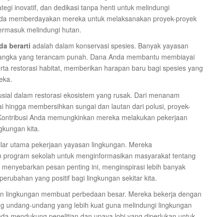
egi inovatif, dan dedikasi tanpa henti untuk melindungi
Anda memberdayakan mereka untuk melaksanakan proyek-proyek
termasuk melindungi hutan.
a berarti
adalah dalam konservasi spesies. Banyak yayasan
langka yang terancam punah. Dana Anda membantu membiayai
erta restorasi habitat, memberikan harapan baru bagi spesies yang
eka.
usial dalam restorasi ekosistem yang rusak. Dari menanam
ai hingga membersihkan sungai dan lautan dari polusi, proyek-
Kontribusi Anda memungkinkan mereka melakukan pekerjaan
gkungan kita.
ilar utama pekerjaan yayasan lingkungan. Mereka
n program sekolah untuk menginformasikan masyarakat tentang
enyebarkan pesan penting ini, menginspirasi lebih banyak
rubahan yang positif bagi lingkungan sekitar kita.
san lingkungan membuat perbedaan besar. Mereka bekerja dengan
g undang-undang yang lebih kuat guna melindungi lingkungan
da mendukung penelitian dan upaya lobi yang diperlukan untuk