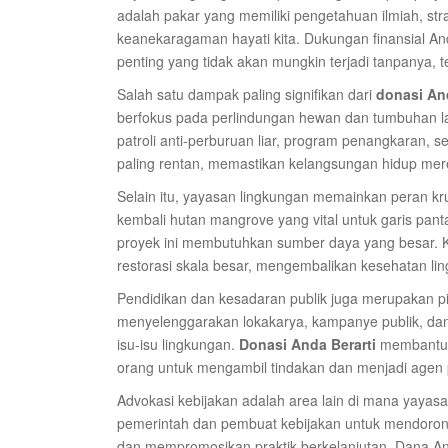
adalah pakar yang memiliki pengetahuan ilmiah, strat
keanekaragaman hayati kita. Dukungan finansial 
penting yang tidak akan mungkin terjadi tanpanya, 
Salah satu dampak paling signifikan dari
donasi And
berfokus pada perlindungan hewan dan tumbuhan 
patroli anti-perburuan liar, program penangkaran, s
paling rentan, memastikan kelangsungan hidup mer
Selain itu, yayasan lingkungan memainkan peran kr
kembali hutan mangrove yang vital untuk garis pant
proyek ini membutuhkan sumber daya yang besar. 
restorasi skala besar, mengembalikan kesehatan lin
Pendidikan dan kesadaran publik juga merupakan p
menyelenggarakan lokakarya, kampanye publik, da
isu-isu lingkungan.
Donasi Anda Berarti
membantu m
orang untuk mengambil tindakan dan menjadi agen pe
Advokasi kebijakan adalah area lain di mana yaya
pemerintah dan pembuat kebijakan untuk mendoron
dan mempromosikan praktik berkelanjutan. Dana An