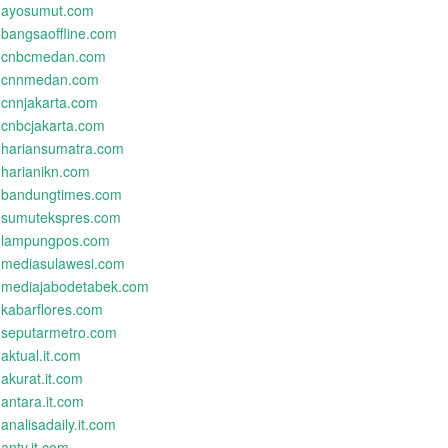
ayosumut.com
bangsaoffline.com
cnbcmedan.com
cnnmedan.com
cnnjakarta.com
cnbcjakarta.com
hariansumatra.com
harianikn.com
bandungtimes.com
sumutekspres.com
lampungpos.com
mediasulawesi.com
mediajabodetabek.com
kabarflores.com
seputarmetro.com
aktual.it.com
akurat.it.com
antara.it.com
analisadaily.it.com
antv.it.com