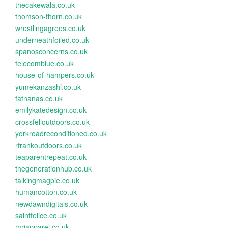
thecakewala.co.uk
thomson-thorn.co.uk
wrestlingagrees.co.uk
underneathfoiled.co.uk
spanosconcerns.co.uk
telecomblue.co.uk
house-of-hampers.co.uk
yumekanzashi.co.uk
fatnanas.co.uk
emilykatedesign.co.uk
crossfelloutdoors.co.uk
yorkroadreconditioned.co.uk
rfrankoutdoors.co.uk
teaparentrepeat.co.uk
thegenerationhub.co.uk
talkingmagpie.co.uk
humancotton.co.uk
newdawndigitals.co.uk
saintfelice.co.uk
mrjapparel.co.uk