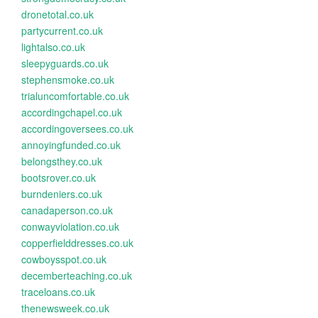
dronetotal.co.uk
partycurrent.co.uk
lightalso.co.uk
sleepyguards.co.uk
stephensmoke.co.uk
trialuncomfortable.co.uk
accordingchapel.co.uk
accordingoversees.co.uk
annoyingfunded.co.uk
belongsthey.co.uk
bootsrover.co.uk
burndeniers.co.uk
canadaperson.co.uk
conwayviolation.co.uk
copperfielddresses.co.uk
cowboysspot.co.uk
decemberteaching.co.uk
traceloans.co.uk
thenewsweek.co.uk