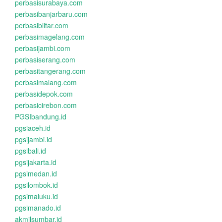
perbasisurabaya.com
perbasibanjarbaru.com
perbasiblitar.com
perbasimagelang.com
perbasijambi.com
perbasiserang.com
perbasitangerang.com
perbasimalang.com
perbasidepok.com
perbasicirebon.com
PGSIbandung.id
pgsiaceh.id
pgsijambi.id
pgsibali.id
pgsijakarta.id
pgsimedan.id
pgsilombok.id
pgsimaluku.id
pgsimanado.id
akmilsumbar.id