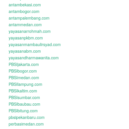
antambekasi.com
antambogor.com
antampalembang.com
antammedan.com
yayasanarrohmah.com
yayasanpkbm.com
yayasanmambaulirsyad.com
yayasanabm.com
yayasandharmawanita.com
PBSIjakarta.com
PBSIbogor.com
PBSImedan.com
PBSIlampung.com
PBSIkaltim.com
PBSIsumbar.com
PBSIbaubau.com
PBSIbitung.com
pbsipekanbaru.com
perbasimedan.com