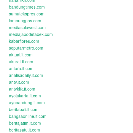
harianikn.com
bandungtimes.com
sumutekspres.com
lampungpos.com
mediasulawesi.com
mediajabodetabek.com
kabarflores.com
seputarmetro.com
aktual.it.com
akurat.it.com
antara.it.com
analisadaily.it.com
antv.it.com
antvklik.it.com
ayojakarta.it.com
ayobandung.it.com
beritabali.it.com
bangsaonline.it.com
beritajatim.it.com
beritasatu.it.com