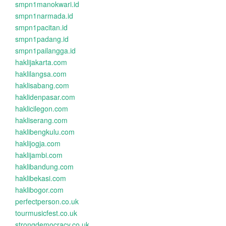
smpn1manokwari.id
smpn1narmada.id
smpn1pacitan.id
smpn1padang.id
smpn1pailangga.id
haklijakarta.com
haklilangsa.com
haklisabang.com
haklidenpasar.com
haklicilegon.com
hakliserang.com
haklibengkulu.com
haklijogja.com
haklijambi.com
haklibandung.com
haklibekasi.com
haklibogor.com
perfectperson.co.uk
tourmusicfest.co.uk
strongdemocracy.co.uk