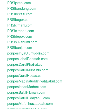
PRSIjambi.com
PRSIbandung.com
PRSIbekasi.com
PRSIbogor.com
PRSIcimahi.com
PRSIcirebon.com
PRSIdepok.com
PRSIsukabumi.com
PRSIbanjar.com
ponpesIhyaUlumuddin.com
ponpesJabalRahmah.com
ponpesDarulKhairat.com
ponpesDarulMuhsinin.com
ponpesNurulHudas.com
ponpesMadinatuddiniyahBabul.com
ponpesInsanMadani.com
ponpesBaitilHikmah.com
ponpesDarulHidayahul.com
ponpesMafatihussaadah.com