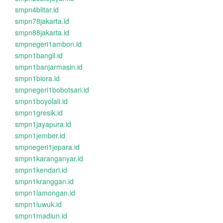
smpn4blitar.id
smpn78jakarta.id
smpn88jakarta.id
smpnegeri1ambon.id
smpn1bangil.id
smpn1banjarmasin.id
smpn1biora.id
smpnegeri1bobotsari.id
smpn1boyolali.id
smpn1gresik.id
smpn1jayapura.id
smpn1jember.id
smpnegeri1jepara.id
smpn1karanganyar.id
smpn1kendari.id
smpn1kranggan.id
smpn1lamongan.id
smpn1luwuk.id
smpn1madiun.id