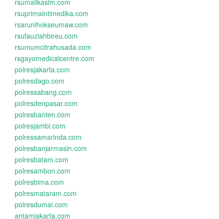
rsumalikasim.com
rsuprimaintimedika.com
rsarunlhokseumaw.com
rsufauziahbireu.com
rsumumcitrahusada.com
rsgayomedicalcentre.com
polresjakarta.com
polresdago.com
polressabang.com
polresdenpasar.com
polresbanten.com
polresjambi.com
polressamarinda.com
polresbanjarmasin.com
polresbatam.com
polresambon.com
polresbima.com
polresmataram.com
polresdumai.com
antamjakarta.com