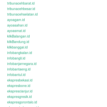
tribunacehbarat.id
tribunacehbesar.id
tribunacehselatan.id
ayoagam.id
ayoasahan.id
ayoasmat.id
klikBalangan.id
klikBandung.id
klikbanggai.id
infobangkalan.id
infobangli.id
infobanjarnegara.id
infobantaeng.id
infobantul.id
ekspresbekasi.id
ekspresbone.id
eksprescianjur.id
ekspresgresik.id
ekspresgorontalo.id