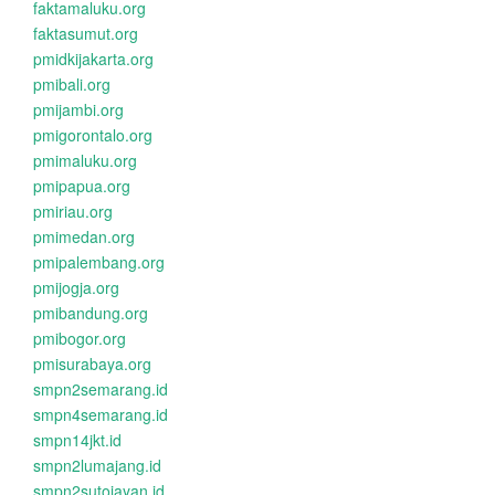
faktamaluku.org
faktasumut.org
pmidkijakarta.org
pmibali.org
pmijambi.org
pmigorontalo.org
pmimaluku.org
pmipapua.org
pmiriau.org
pmimedan.org
pmipalembang.org
pmijogja.org
pmibandung.org
pmibogor.org
pmisurabaya.org
smpn2semarang.id
smpn4semarang.id
smpn14jkt.id
smpn2lumajang.id
smpn2sutojayan.id