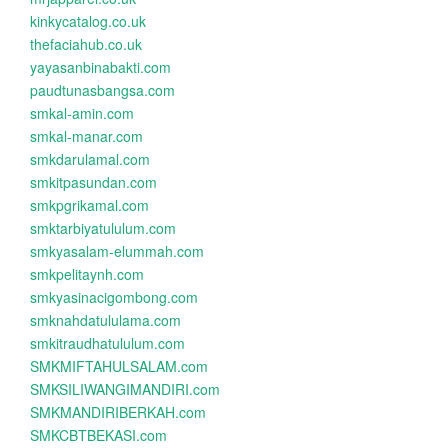
kinkycatalog.co.uk
thefaciahub.co.uk
yayasanbinabakti.com
paudtunasbangsa.com
smkal-amin.com
smkal-manar.com
smkdarulamal.com
smkitpasundan.com
smkpgrikamal.com
smktarbiyatululum.com
smkyasalam-elummah.com
smkpelitaynh.com
smkyasinacigombong.com
smknahdatululama.com
smkitraudhatululum.com
SMKMIFTAHULSALAM.com
SMKSILIWANGIMANDIRI.com
SMKMANDIRIBERKAH.com
SMKCBTBEKASI.com