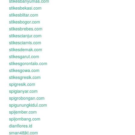
stikesbanyumas.com
stikesbekasi.com
stikesblitar.com
stikesbogor.com
stikesbrebes.com
stikescianjur.com
stikesciamis.com
stikesdemak.com
stikesgarut.com
stikesgorontalo.com
stikesgowa.com
stikesgresik.com
spigresik.com
spigianyar.com
spigrobongan.com
spigunungkidul.com
spijember.com
spijombang.com
dianflores.id
sman48jkt.com