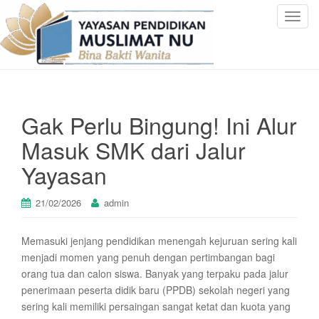
T
o
g
g
l
e
Gak Perlu Bingung! Ini Alur
n
a
Masuk SMK dari Jalur
v
Yayasan
i
g
a
21/02/2026
admin
t
i
Memasuki jenjang pendidikan menengah kejuruan sering kali
o
menjadi momen yang penuh dengan pertimbangan bagi
n
orang tua dan calon siswa. Banyak yang terpaku pada jalur
penerimaan peserta didik baru (PPDB) sekolah negeri yang
sering kali memiliki persaingan sangat ketat dan kuota yang