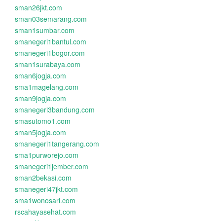
sman26jkt.com
sman03semarang.com
sman1sumbar.com
smanegeri1bantul.com
smanegeri1bogor.com
sman1surabaya.com
sman6jogja.com
sma1magelang.com
sman9jogja.com
smanegeri3bandung.com
smasutomo1.com
sman5jogja.com
smanegeri1tangerang.com
sma1purworejo.com
smanegeri1jember.com
sman2bekasi.com
smanegeri47jkt.com
sma1wonosari.com
rscahayasehat.com