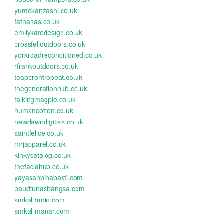
yumekanzashi.co.uk
fatnanas.co.uk
emilykatedesign.co.uk
crossfelloutdoors.co.uk
yorkroadreconditioned.co.uk
rfrankoutdoors.co.uk
teaparentrepeat.co.uk
thegenerationhub.co.uk
talkingmagpie.co.uk
humancotton.co.uk
newdawndigitals.co.uk
saintfelice.co.uk
mrjapparel.co.uk
kinkycatalog.co.uk
thefaciahub.co.uk
yayasanbinabakti.com
paudtunasbangsa.com
smkal-amin.com
smkal-manar.com