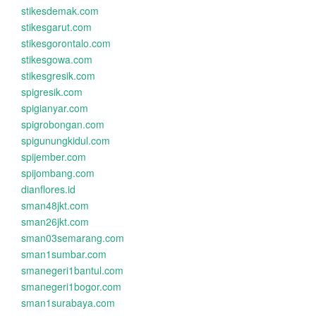
stikesdemak.com
stikesgarut.com
stikesgorontalo.com
stikesgowa.com
stikesgresik.com
spigresik.com
spigianyar.com
spigrobongan.com
spigunungkidul.com
spijember.com
spijombang.com
dianflores.id
sman48jkt.com
sman26jkt.com
sman03semarang.com
sman1sumbar.com
smanegeri1bantul.com
smanegeri1bogor.com
sman1surabaya.com