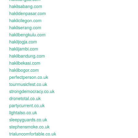
haklisabang.com
haklidenpasar.com
haklicilegon.com
hakliserang.com
haklibengkulu.com
haklijogja.com
haklijambi.com
haklibandung.com
haklibekasi.com
haklibogor.com
perfectperson.co.uk
tourmusicfest.co.uk
strongdemocracy.co.uk
dronetotal.co.uk
partycurrent.co.uk
lightalso.co.uk
sleepyguards.co.uk
stephensmoke.co.uk
trialuncomfortable.co.uk