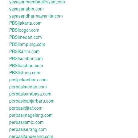
yayasanmambaulirsyad.com
yayasanabm.com
yayasandharmawanita.com
PBSIjakarta.com
PBSIbogor.com
PBSImedan.com
PBSIlampung.com
PBSIkaltim.com
PBSIsumbar.com
PBSIbaubau.com
PBSIbitung.com
pbsipekanbaru.com
perbasimedan.com
perbasisurabaya.com
perbasibanjarbaru.com
perbasiblitar.com
perbasimagelang.com
perbasijambi.com
perbasiserang.com
perbasitangerang.com