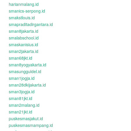
harianmalang.id
smanics-serpong.id
smakstlouis.id
smapraditadirgantara.id
sman8jakarta.id
smalabschool.id
smaskanisius.id
sman2jakarta.id
sman68jkt.id
sman8yogyakarta.id
smasungguldel.id
sman1jogja.id
sman28dkijakarta.id
sman3jogja.id
sman81jkt.id
sman2malang.id
sman21jkt.id
puskesmasjakut.id
puskesmasmampang.id