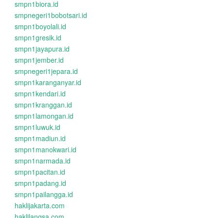
smpn1biora.id
smpnegeri1bobotsari.id
smpn1boyolali.id
smpn1gresik.id
smpn1jayapura.id
smpn1jember.id
smpnegeri1jepara.id
smpn1karanganyar.id
smpn1kendari.id
smpn1kranggan.id
smpn1lamongan.id
smpn1luwuk.id
smpn1madiun.id
smpn1manokwari.id
smpn1narmada.id
smpn1pacitan.id
smpn1padang.id
smpn1pailangga.id
haklijakarta.com
haklilangsa.com