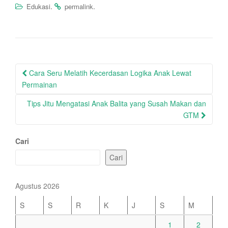
.
.
Edukasi
permalink
Post
Cara Seru Melatih Kecerdasan Logika Anak Lewat
navigation
Permainan
Tips Jitu Mengatasi Anak Balita yang Susah Makan dan
GTM
Cari
Cari
Agustus 2026
S
S
R
K
J
S
M
1
2