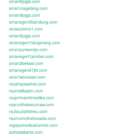
sman6jogja.com
sma1magelang.com
sman9jogja.com
smanegeri3bandung.com
smasutomo1.com
sman5jogja.com
smanegeri1tangerang.com
sma1purworejo.com
smanegeri1jember.com
sman2bekasi.com
smanegeri47jkt.com
sma1wonosari.com
rscahayasehat.com
rsumalikasim.com
rsuprimaintimedika.com
rsarunlhokseumaw.com
rsufauziahbireu.com
rsumumcitrahusada.com
rsgayomedicalcentre.com
polresjakarta.com