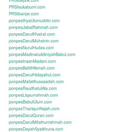
PRSIdepok.com
PRSIsukabumi.com
PRSIbanjar.com
ponpesIhyaUlumuddin.com
ponpesJabalRahmah.com
ponpesDarulKhairat.com
ponpesDarulMuhsinin.com
ponpesNurulHudas.com
ponpesMadinatuddiniyahBabul.com
ponpesInsanMadani.com
ponpesBaitilHikmah.com
ponpesDarulHidayahul.com
ponpesMafatihussaadah.com
ponpesRaudhatulAla.com
ponpesLiqaurrahmah.com
ponpesBabulUlum.com
ponpesThariqunNajah.com
ponpesDarulQuran.com
ponpesDarulMifathurrahmah.com
ponpesDayahSyaikhuna.com