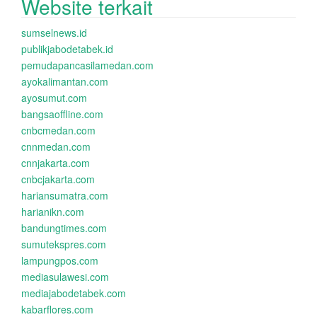
Website terkait
sumselnews.id
publikjabodetabek.id
pemudapancasilamedan.com
ayokalimantan.com
ayosumut.com
bangsaoffline.com
cnbcmedan.com
cnnmedan.com
cnnjakarta.com
cnbcjakarta.com
hariansumatra.com
harianikn.com
bandungtimes.com
sumutekspres.com
lampungpos.com
mediasulawesi.com
mediajabodetabek.com
kabarflores.com