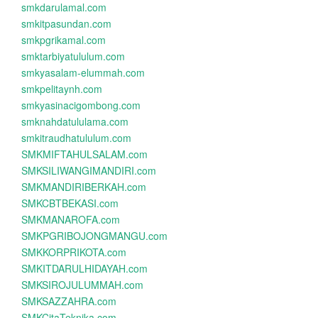
smkdarulamal.com
smkitpasundan.com
smkpgrikamal.com
smktarbiyatululum.com
smkyasalam-elummah.com
smkpelitaynh.com
smkyasinacigombong.com
smknahdatululama.com
smkitraudhatululum.com
SMKMIFTAHULSALAM.com
SMKSILIWANGIMANDIRI.com
SMKMANDIRIBERKAH.com
SMKCBTBEKASI.com
SMKMANAROFA.com
SMKPGRIBOJONGMANGU.com
SMKKORPRIKOTA.com
SMKITDARULHIDAYAH.com
SMKSIROJULUMMAH.com
SMKSAZZAHRA.com
SMKCitaTeknika.com