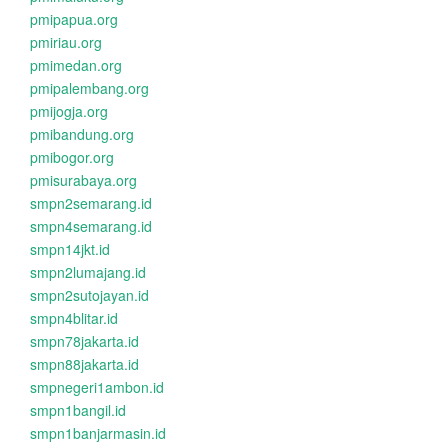
pmipapua.org
pmiriau.org
pmimedan.org
pmipalembang.org
pmijogja.org
pmibandung.org
pmibogor.org
pmisurabaya.org
smpn2semarang.id
smpn4semarang.id
smpn14jkt.id
smpn2lumajang.id
smpn2sutojayan.id
smpn4blitar.id
smpn78jakarta.id
smpn88jakarta.id
smpnegeri1ambon.id
smpn1bangil.id
smpn1banjarmasin.id