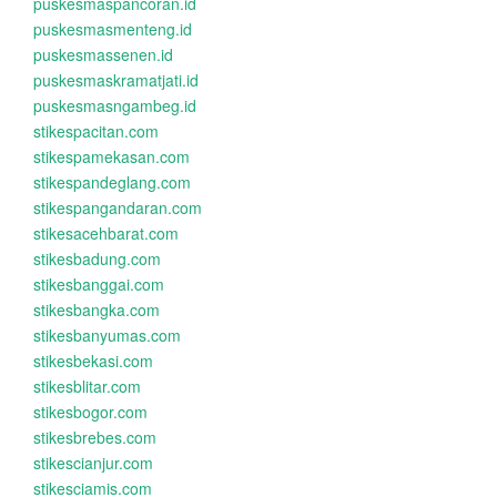
puskesmaspancoran.id
puskesmasmenteng.id
puskesmassenen.id
puskesmaskramatjati.id
puskesmasngambeg.id
stikespacitan.com
stikespamekasan.com
stikespandeglang.com
stikespangandaran.com
stikesacehbarat.com
stikesbadung.com
stikesbanggai.com
stikesbangka.com
stikesbanyumas.com
stikesbekasi.com
stikesblitar.com
stikesbogor.com
stikesbrebes.com
stikescianjur.com
stikesciamis.com