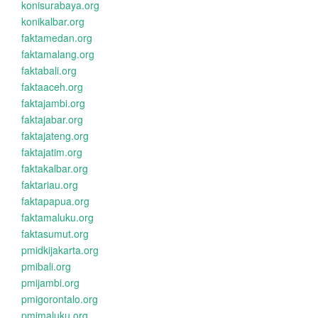
konisurabaya.org
konikalbar.org
faktamedan.org
faktamalang.org
faktabali.org
faktaaceh.org
faktajambi.org
faktajabar.org
faktajateng.org
faktajatim.org
faktakalbar.org
faktariau.org
faktapapua.org
faktamaluku.org
faktasumut.org
pmidkijakarta.org
pmibali.org
pmijambi.org
pmigorontalo.org
pmimaluku.org