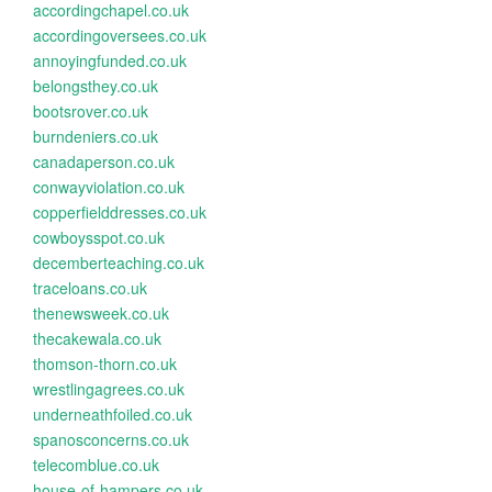
accordingchapel.co.uk
accordingoversees.co.uk
annoyingfunded.co.uk
belongsthey.co.uk
bootsrover.co.uk
burndeniers.co.uk
canadaperson.co.uk
conwayviolation.co.uk
copperfielddresses.co.uk
cowboysspot.co.uk
decemberteaching.co.uk
traceloans.co.uk
thenewsweek.co.uk
thecakewala.co.uk
thomson-thorn.co.uk
wrestlingagrees.co.uk
underneathfoiled.co.uk
spanosconcerns.co.uk
telecomblue.co.uk
house-of-hampers.co.uk