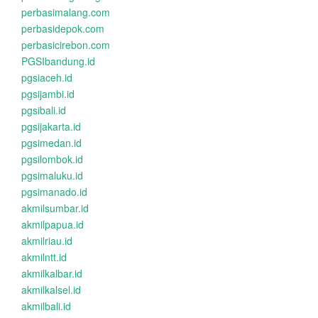
perbasimalang.com
perbasidepok.com
perbasicirebon.com
PGSIbandung.id
pgsiaceh.id
pgsijambi.id
pgsibali.id
pgsijakarta.id
pgsimedan.id
pgsilombok.id
pgsimaluku.id
pgsimanado.id
akmilsumbar.id
akmilpapua.id
akmilriau.id
akmilntt.id
akmilkalbar.id
akmilkalsel.id
akmilbali.id