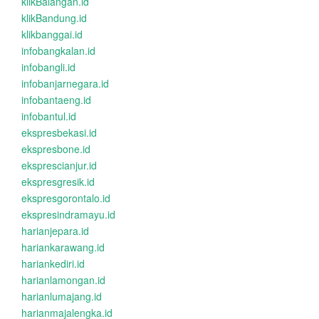
klikBalangan.id
klikBandung.id
klikbanggai.id
infobangkalan.id
infobangli.id
infobanjarnegara.id
infobantaeng.id
infobantul.id
ekspresbekasi.id
ekspresbone.id
eksprescianjur.id
ekspresgresik.id
ekspresgorontalo.id
ekspresindramayu.id
harianjepara.id
hariankarawang.id
hariankediri.id
harianlamongan.id
harianlumajang.id
harianmajalengka.id