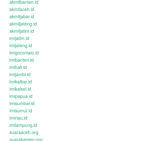
akmilbanten.id
akmilaceh.id
akmiljabar.id
akmiljateng.id
akmiljatim.id
imijatim.id
imijateng.id
imigorontalo.id
imibanten.id
imibali.id
imijambi.id
imikalbar.id
imikalsel.id
imipapua.id
imisumbar.id
imisumut.id
imiriau.id
imilampung.id
suaraaceh.org
suarabanten.org