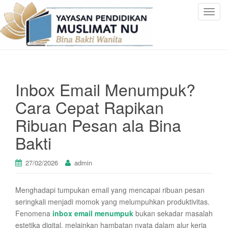
T
o
g
g
l
e
Inbox Email Menumpuk?
n
a
Cara Cepat Rapikan
v
Ribuan Pesan ala Bina
i
g
Bakti
a
t
27/02/2026
admin
i
o
n
Menghadapi tumpukan email yang mencapai ribuan pesan
seringkali menjadi momok yang melumpuhkan produktivitas.
Fenomena
inbox email menumpuk
bukan sekadar masalah
estetika digital, melainkan hambatan nyata dalam alur kerja