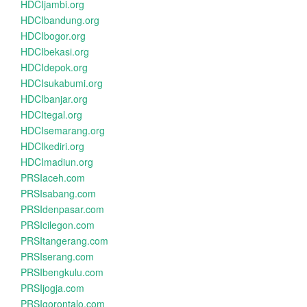
HDCIjambi.org
HDCIbandung.org
HDCIbogor.org
HDCIbekasi.org
HDCIdepok.org
HDCIsukabumi.org
HDCIbanjar.org
HDCItegal.org
HDCIsemarang.org
HDCIkediri.org
HDCImadiun.org
PRSIaceh.com
PRSIsabang.com
PRSIdenpasar.com
PRSIcilegon.com
PRSItangerang.com
PRSIserang.com
PRSIbengkulu.com
PRSIjogja.com
PRSIgorontalo.com