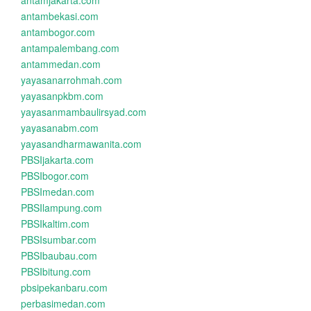
antamjakarta.com
antambekasi.com
antambogor.com
antampalembang.com
antammedan.com
yayasanarrohmah.com
yayasanpkbm.com
yayasanmambaulirsyad.com
yayasanabm.com
yayasandharmawanita.com
PBSIjakarta.com
PBSIbogor.com
PBSImedan.com
PBSIlampung.com
PBSIkaltim.com
PBSIsumbar.com
PBSIbaubau.com
PBSIbitung.com
pbsipekanbaru.com
perbasimedan.com