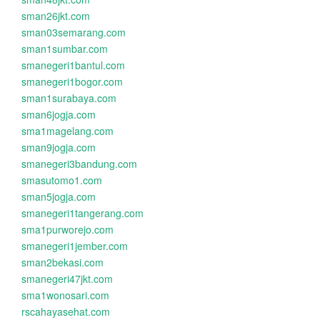
sman26jkt.com
sman03semarang.com
sman1sumbar.com
smanegeri1bantul.com
smanegeri1bogor.com
sman1surabaya.com
sman6jogja.com
sma1magelang.com
sman9jogja.com
smanegeri3bandung.com
smasutomo1.com
sman5jogja.com
smanegeri1tangerang.com
sma1purworejo.com
smanegeri1jember.com
sman2bekasi.com
smanegeri47jkt.com
sma1wonosari.com
rscahayasehat.com