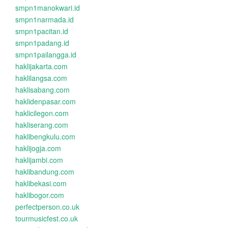
smpn1manokwari.id
smpn1narmada.id
smpn1pacitan.id
smpn1padang.id
smpn1pailangga.id
haklijakarta.com
haklilangsa.com
haklisabang.com
haklidenpasar.com
haklicilegon.com
hakliserang.com
haklibengkulu.com
haklijogja.com
haklijambi.com
haklibandung.com
haklibekasi.com
haklibogor.com
perfectperson.co.uk
tourmusicfest.co.uk