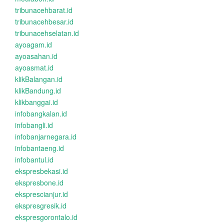
tribunacehbarat.id
tribunacehbesar.id
tribunacehselatan.id
ayoagam.id
ayoasahan.id
ayoasmat.id
klikBalangan.id
klikBandung.id
klikbanggai.id
infobangkalan.id
infobangli.id
infobanjarnegara.id
infobantaeng.id
infobantul.id
ekspresbekasi.id
ekspresbone.id
eksprescianjur.id
ekspresgresik.id
ekspresgorontalo.id