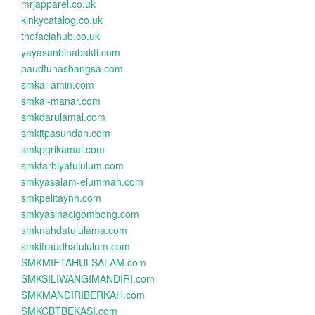
mrjapparel.co.uk
kinkycatalog.co.uk
thefaciahub.co.uk
yayasanbinabakti.com
paudtunasbangsa.com
smkal-amin.com
smkal-manar.com
smkdarulamal.com
smkitpasundan.com
smkpgrikamal.com
smktarbiyatululum.com
smkyasalam-elummah.com
smkpelitaynh.com
smkyasinacigombong.com
smknahdatululama.com
smkitraudhatululum.com
SMKMIFTAHULSALAM.com
SMKSILIWANGIMANDIRI.com
SMKMANDIRIBERKAH.com
SMKCBTBEKASI.com