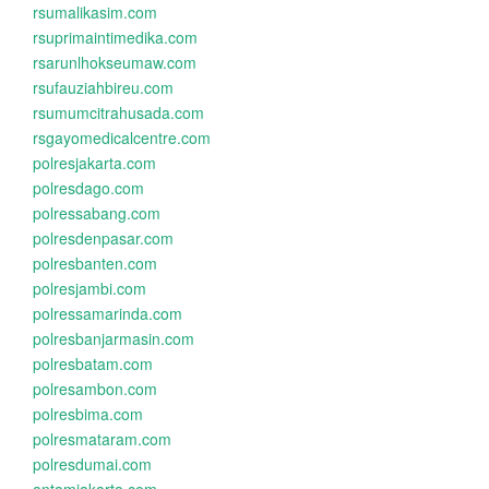
rsumalikasim.com
rsuprimaintimedika.com
rsarunlhokseumaw.com
rsufauziahbireu.com
rsumumcitrahusada.com
rsgayomedicalcentre.com
polresjakarta.com
polresdago.com
polressabang.com
polresdenpasar.com
polresbanten.com
polresjambi.com
polressamarinda.com
polresbanjarmasin.com
polresbatam.com
polresambon.com
polresbima.com
polresmataram.com
polresdumai.com