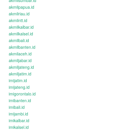
akmilsumbar.id
akmilpapua.id
akmilriau.id
akmilntt.id
akmilkalbar.id
akmilkalsel.id
akmilbali.id
akmilbanten.id
akmilaceh.id
akmiljabar.id
akmiljateng.id
akmiljatim.id
imijatim.id
imijateng.id
imigorontalo.id
imibanten.id
imibali.id
imijambi.id
imikalbar.id
imikalsel.id