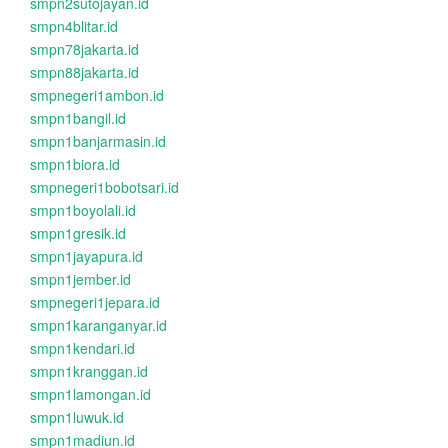
smpn2sutojayan.id
smpn4blitar.id
smpn78jakarta.id
smpn88jakarta.id
smpnegeri1ambon.id
smpn1bangil.id
smpn1banjarmasin.id
smpn1biora.id
smpnegeri1bobotsari.id
smpn1boyolali.id
smpn1gresik.id
smpn1jayapura.id
smpn1jember.id
smpnegeri1jepara.id
smpn1karanganyar.id
smpn1kendari.id
smpn1kranggan.id
smpn1lamongan.id
smpn1luwuk.id
smpn1madiun.id