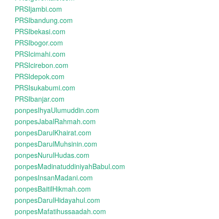
PRSIjambi.com
PRSIbandung.com
PRSIbekasi.com
PRSIbogor.com
PRSIcimahi.com
PRSIcirebon.com
PRSIdepok.com
PRSIsukabumi.com
PRSIbanjar.com
ponpesIhyaUlumuddin.com
ponpesJabalRahmah.com
ponpesDarulKhairat.com
ponpesDarulMuhsinin.com
ponpesNurulHudas.com
ponpesMadinatuddiniyahBabul.com
ponpesInsanMadani.com
ponpesBaitilHikmah.com
ponpesDarulHidayahul.com
ponpesMafatihussaadah.com