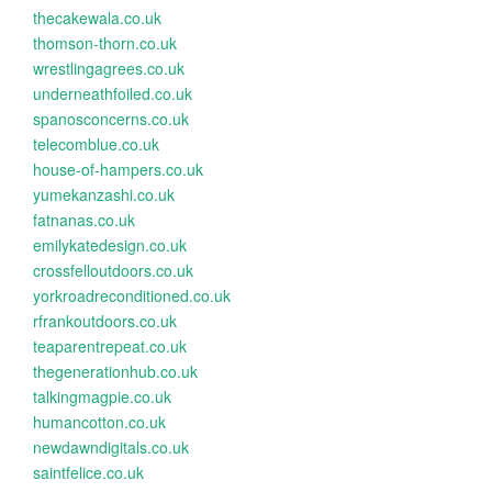
thecakewala.co.uk
thomson-thorn.co.uk
wrestlingagrees.co.uk
underneathfoiled.co.uk
spanosconcerns.co.uk
telecomblue.co.uk
house-of-hampers.co.uk
yumekanzashi.co.uk
fatnanas.co.uk
emilykatedesign.co.uk
crossfelloutdoors.co.uk
yorkroadreconditioned.co.uk
rfrankoutdoors.co.uk
teaparentrepeat.co.uk
thegenerationhub.co.uk
talkingmagpie.co.uk
humancotton.co.uk
newdawndigitals.co.uk
saintfelice.co.uk