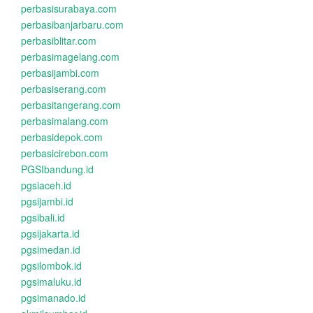
perbasisurabaya.com
perbasibanjarbaru.com
perbasiblitar.com
perbasimagelang.com
perbasijambi.com
perbasiserang.com
perbasitangerang.com
perbasimalang.com
perbasidepok.com
perbasicirebon.com
PGSIbandung.id
pgsiaceh.id
pgsijambi.id
pgsibali.id
pgsijakarta.id
pgsimedan.id
pgsilombok.id
pgsimaluku.id
pgsimanado.id