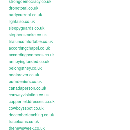
strongdemocracy.co.uk
dronetotal.co.uk
partycurrent.co.uk
lightalso.co.uk
sleepyguards.co.uk
stephensmoke.co.uk
trialuncomfortable.co.uk
accordingchapel.co.uk
accordingoversees.co.uk
annoyingfunded.co.uk
belongsthey.co.uk
bootsrover.co.uk
burndeniers.co.uk
canadaperson.co.uk
conwayviolation.co.uk
copperfielddresses.co.uk
cowboysspot.co.uk
decemberteaching.co.uk
traceloans.co.uk
thenewsweek.co.uk