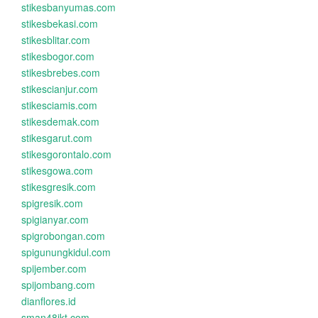
stikesbanyumas.com
stikesbekasi.com
stikesblitar.com
stikesbogor.com
stikesbrebes.com
stikescianjur.com
stikesciamis.com
stikesdemak.com
stikesgarut.com
stikesgorontalo.com
stikesgowa.com
stikesgresik.com
spigresik.com
spigianyar.com
spigrobongan.com
spigunungkidul.com
spijember.com
spijombang.com
dianflores.id
sman48jkt.com