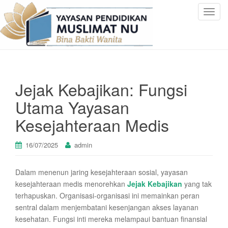
T
o
g
g
l
e
Jejak Kebajikan: Fungsi
n
a
Utama Yayasan
v
Kesejahteraan Medis
i
g
a
16/07/2025
admin
t
i
Dalam menenun jaring kesejahteraan sosial, yayasan
o
kesejahteraan medis menorehkan
Jejak Kebajikan
yang tak
n
terhapuskan. Organisasi-organisasi ini memainkan peran
sentral dalam menjembatani kesenjangan akses layanan
kesehatan. Fungsi inti mereka melampaui bantuan finansial