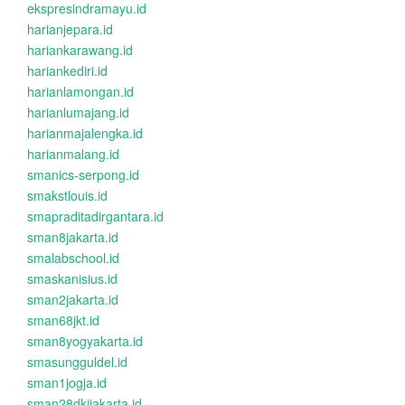
ekspresindramayu.id
harianjepara.id
hariankarawang.id
hariankediri.id
harianlamongan.id
harianlumajang.id
harianmajalengka.id
harianmalang.id
smanics-serpong.id
smakstlouis.id
smapraditadirgantara.id
sman8jakarta.id
smalabschool.id
smaskanisius.id
sman2jakarta.id
sman68jkt.id
sman8yogyakarta.id
smasungguldel.id
sman1jogja.id
sman28dkijakarta.id