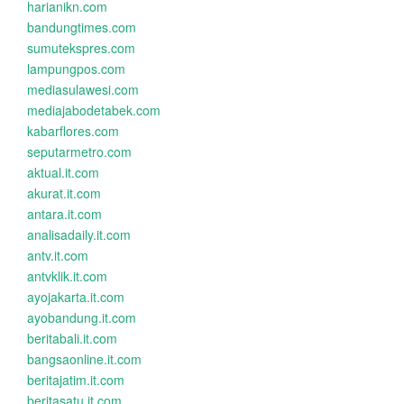
harianikn.com
bandungtimes.com
sumutekspres.com
lampungpos.com
mediasulawesi.com
mediajabodetabek.com
kabarflores.com
seputarmetro.com
aktual.it.com
akurat.it.com
antara.it.com
analisadaily.it.com
antv.it.com
antvklik.it.com
ayojakarta.it.com
ayobandung.it.com
beritabali.it.com
bangsaonline.it.com
beritajatim.it.com
beritasatu.it.com