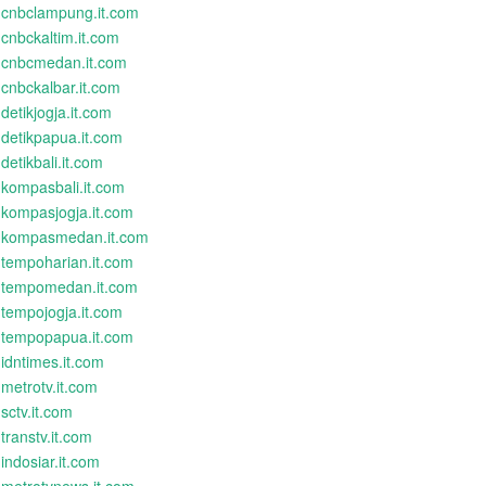
cnbclampung.it.com
cnbckaltim.it.com
cnbcmedan.it.com
cnbckalbar.it.com
detikjogja.it.com
detikpapua.it.com
detikbali.it.com
kompasbali.it.com
kompasjogja.it.com
kompasmedan.it.com
tempoharian.it.com
tempomedan.it.com
tempojogja.it.com
tempopapua.it.com
idntimes.it.com
metrotv.it.com
sctv.it.com
transtv.it.com
indosiar.it.com