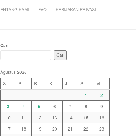
TENTANG KAMI
FAQ
KEBIJAKAN PRIVASI
Cari
Cari
Agustus 2026
S
S
R
K
J
S
M
1
2
3
4
5
6
7
8
9
10
11
12
13
14
15
16
17
18
19
20
21
22
23