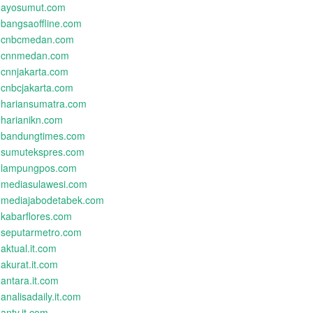
ayosumut.com
bangsaoffline.com
cnbcmedan.com
cnnmedan.com
cnnjakarta.com
cnbcjakarta.com
hariansumatra.com
harianikn.com
bandungtimes.com
sumutekspres.com
lampungpos.com
mediasulawesi.com
mediajabodetabek.com
kabarflores.com
seputarmetro.com
aktual.it.com
akurat.it.com
antara.it.com
analisadaily.it.com
antv.it.com