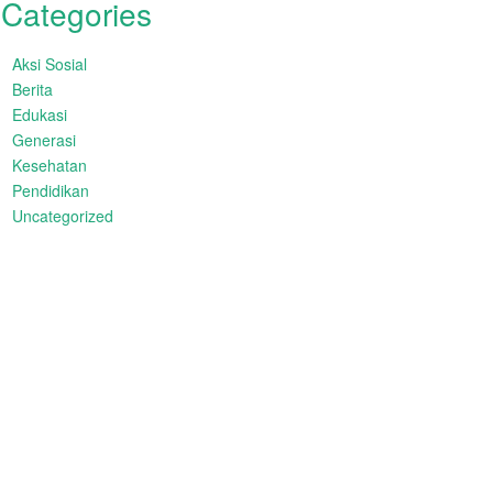
Categories
Aksi Sosial
Berita
Edukasi
Generasi
Kesehatan
Pendidikan
Uncategorized