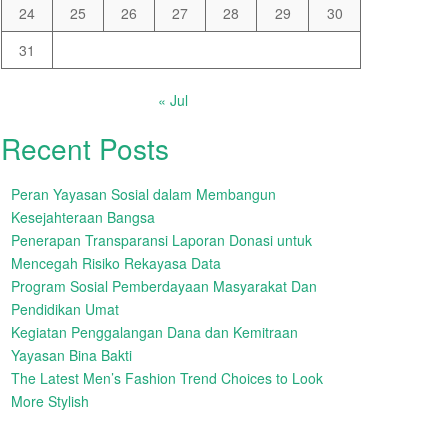
24
25
26
27
28
29
30
31
« Jul
Recent Posts
Peran Yayasan Sosial dalam Membangun
Kesejahteraan Bangsa
Penerapan Transparansi Laporan Donasi untuk
Mencegah Risiko Rekayasa Data
Program Sosial Pemberdayaan Masyarakat Dan
Pendidikan Umat
Kegiatan Penggalangan Dana dan Kemitraan
Yayasan Bina Bakti
The Latest Men’s Fashion Trend Choices to Look
More Stylish