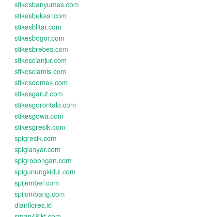
stikesbanyumas.com
stikesbekasi.com
stikesblitar.com
stikesbogor.com
stikesbrebes.com
stikescianjur.com
stikesciamis.com
stikesdemak.com
stikesgarut.com
stikesgorontalo.com
stikesgowa.com
stikesgresik.com
spigresik.com
spigianyar.com
spigrobongan.com
spigunungkidul.com
spijember.com
spijombang.com
dianflores.id
sman48jkt.com