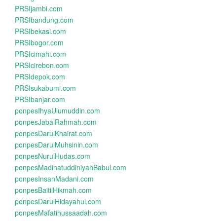
PRSIjambi.com
PRSIbandung.com
PRSIbekasi.com
PRSIbogor.com
PRSIcimahi.com
PRSIcirebon.com
PRSIdepok.com
PRSIsukabumi.com
PRSIbanjar.com
ponpesIhyaUlumuddin.com
ponpesJabalRahmah.com
ponpesDarulKhairat.com
ponpesDarulMuhsinin.com
ponpesNurulHudas.com
ponpesMadinatuddiniyahBabul.com
ponpesInsanMadani.com
ponpesBaitilHikmah.com
ponpesDarulHidayahul.com
ponpesMafatihussaadah.com