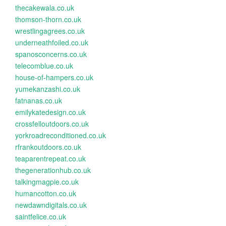
thecakewala.co.uk
thomson-thorn.co.uk
wrestlingagrees.co.uk
underneathfoiled.co.uk
spanosconcerns.co.uk
telecomblue.co.uk
house-of-hampers.co.uk
yumekanzashi.co.uk
fatnanas.co.uk
emilykatedesign.co.uk
crossfelloutdoors.co.uk
yorkroadreconditioned.co.uk
rfrankoutdoors.co.uk
teaparentrepeat.co.uk
thegenerationhub.co.uk
talkingmagpie.co.uk
humancotton.co.uk
newdawndigitals.co.uk
saintfelice.co.uk