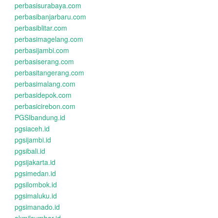
perbasisurabaya.com
perbasibanjarbaru.com
perbasiblitar.com
perbasimagelang.com
perbasijambi.com
perbasiserang.com
perbasitangerang.com
perbasimalang.com
perbasidepok.com
perbasicirebon.com
PGSIbandung.id
pgsiaceh.id
pgsijambi.id
pgsibali.id
pgsijakarta.id
pgsimedan.id
pgsilombok.id
pgsimaluku.id
pgsimanado.id