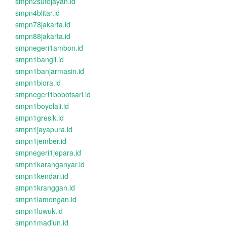
smpn2sutojayan.id
smpn4blitar.id
smpn78jakarta.id
smpn88jakarta.id
smpnegeri1ambon.id
smpn1bangil.id
smpn1banjarmasin.id
smpn1biora.id
smpnegeri1bobotsari.id
smpn1boyolali.id
smpn1gresik.id
smpn1jayapura.id
smpn1jember.id
smpnegeri1jepara.id
smpn1karanganyar.id
smpn1kendari.id
smpn1kranggan.id
smpn1lamongan.id
smpn1luwuk.id
smpn1madiun.id