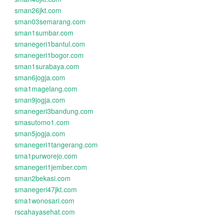
sman26jkt.com
sman03semarang.com
sman1sumbar.com
smanegeri1bantul.com
smanegeri1bogor.com
sman1surabaya.com
sman6jogja.com
sma1magelang.com
sman9jogja.com
smanegeri3bandung.com
smasutomo1.com
sman5jogja.com
smanegeri1tangerang.com
sma1purworejo.com
smanegeri1jember.com
sman2bekasi.com
smanegeri47jkt.com
sma1wonosari.com
rscahayasehat.com