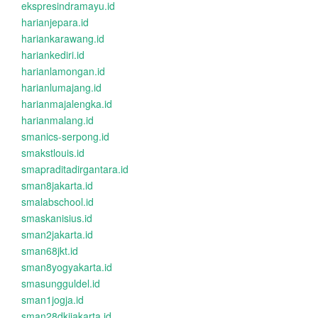
ekspresindramayu.id
harianjepara.id
hariankarawang.id
hariankediri.id
harianlamongan.id
harianlumajang.id
harianmajalengka.id
harianmalang.id
smanics-serpong.id
smakstlouis.id
smapraditadirgantara.id
sman8jakarta.id
smalabschool.id
smaskanisius.id
sman2jakarta.id
sman68jkt.id
sman8yogyakarta.id
smasungguldel.id
sman1jogja.id
sman28dkijakarta.id