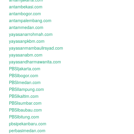
antambekasi.com
antambogor.com
antampalembang.com
antammedan.com
yayasanarrohmah.com
yayasanpkbm.com
yayasanmambaulirsyad.com
yayasanabm.com
yayasandharmawanita.com
PBSIjakarta.com
PBSIbogor.com
PBSImedan.com
PBSIlampung.com
PBSIkaltim.com
PBSIsumbar.com
PBSIbaubau.com
PBSIbitung.com
pbsipekanbaru.com
perbasimedan.com