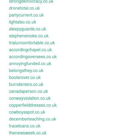
strongdemocracy.co.uk
dronetotal.co.uk
partycurrent.co.uk
lightalso.co.uk
sleepyguards.co.uk
stephensmoke.co.uk
trialuncomfortable.co.uk
accordingchapel.co.uk
accordingoversees.co.uk
annoyingfunded.co.uk
belongsthey.co.uk
bootsrover.co.uk
burndeniers.co.uk
canadaperson.co.uk
conwayviolation.co.uk
copperfielddresses.co.uk
cowboysspot.co.uk
decemberteaching.co.uk
traceloans.co.uk
thenewsweek.co.uk