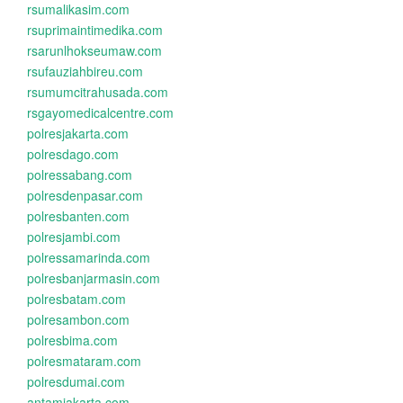
rsumalikasim.com
rsuprimaintimedika.com
rsarunlhokseumaw.com
rsufauziahbireu.com
rsumumcitrahusada.com
rsgayomedicalcentre.com
polresjakarta.com
polresdago.com
polressabang.com
polresdenpasar.com
polresbanten.com
polresjambi.com
polressamarinda.com
polresbanjarmasin.com
polresbatam.com
polresambon.com
polresbima.com
polresmataram.com
polresdumai.com
antamjakarta.com