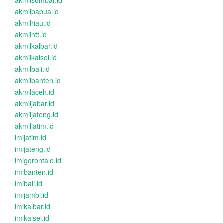
akmilsumbar.id
akmilpapua.id
akmilriau.id
akmilntt.id
akmilkalbar.id
akmilkalsel.id
akmilbali.id
akmilbanten.id
akmilaceh.id
akmiljabar.id
akmiljateng.id
akmiljatim.id
imijatim.id
imijateng.id
imigorontalo.id
imibanten.id
imibali.id
imijambi.id
imikalbar.id
imikalsel.id