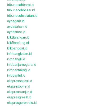
tribunacehbarat.id
tribunacehbesar.id
tribunacehselatan.id
ayoagam.id
ayoasahan.id
ayoasmat.id
klikBalangan.id
klikBandung.id
klikbanggai.id
infobangkalan.id
infobangli.id
infobanjarnegara.id
infobantaeng.id
infobantul.id
ekspresbekasi.id
ekspresbone.id
eksprescianjur.id
ekspresgresik.id
ekspresgorontalo.id