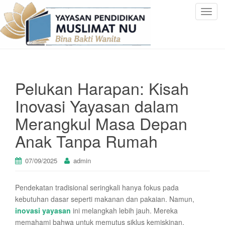
T
o
g
g
l
e
Pelukan Harapan: Kisah
n
a
Inovasi Yayasan dalam
v
Merangkul Masa Depan
i
g
Anak Tanpa Rumah
a
t
07/09/2025
admin
i
o
n
Pendekatan tradisional seringkali hanya fokus pada
kebutuhan dasar seperti makanan dan pakaian. Namun,
inovasi yayasan
ini melangkah lebih jauh. Mereka
memahami bahwa untuk memutus siklus kemiskinan,