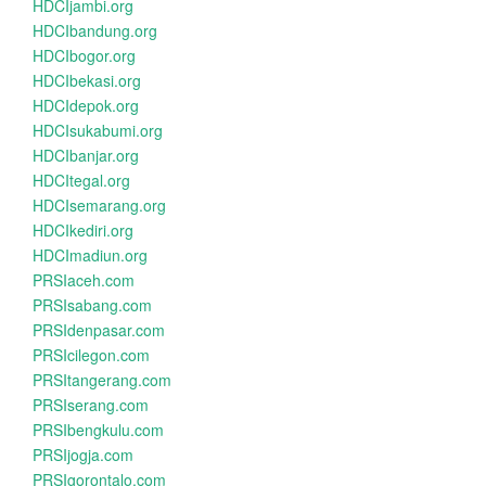
HDCIjambi.org
HDCIbandung.org
HDCIbogor.org
HDCIbekasi.org
HDCIdepok.org
HDCIsukabumi.org
HDCIbanjar.org
HDCItegal.org
HDCIsemarang.org
HDCIkediri.org
HDCImadiun.org
PRSIaceh.com
PRSIsabang.com
PRSIdenpasar.com
PRSIcilegon.com
PRSItangerang.com
PRSIserang.com
PRSIbengkulu.com
PRSIjogja.com
PRSIgorontalo.com