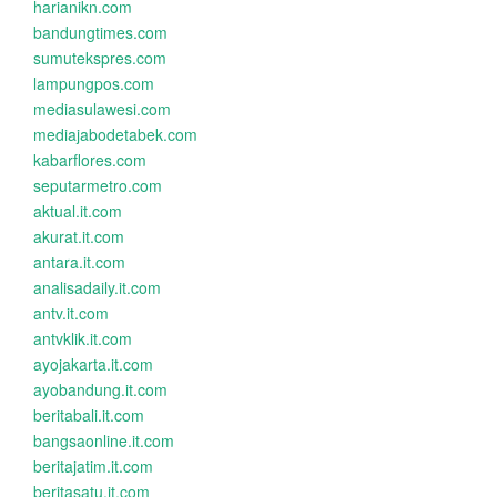
harianikn.com
bandungtimes.com
sumutekspres.com
lampungpos.com
mediasulawesi.com
mediajabodetabek.com
kabarflores.com
seputarmetro.com
aktual.it.com
akurat.it.com
antara.it.com
analisadaily.it.com
antv.it.com
antvklik.it.com
ayojakarta.it.com
ayobandung.it.com
beritabali.it.com
bangsaonline.it.com
beritajatim.it.com
beritasatu.it.com