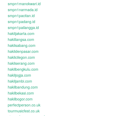
smpn1manokwari.id
smpn1narmada.id
smpn1pacitan.id
smpn1padang.id
smpn1pailangga.id
haklijakarta.com
haklilangsa.com
haklisabang.com
haklidenpasar.com
haklicilegon.com
hakliserang.com
haklibengkulu.com
haklijogja.com
haklijambi.com
haklibandung.com
haklibekasi.com
haklibogor.com
perfectperson.co.uk
tourmusicfest.co.uk