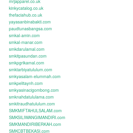
mrjapparel.co.uk
kinkycatalog.co.uk
thefaciahub.co.uk
yayasanbinabakti.com
paudtunasbangsa.com
smkal-amin.com
smkal-manar.com
smkdarulamal.com
smkitpasundan.com
smkpgrikamal.com
smktarbiyatululum.com
smkyasalam-elummah.com
smkpelitaynh.com
smkyasinacigombong.com
smknahdatululama.com
smkitraudhatululum.com
SMKMIFTAHULSALAM.com
SMKSILIWANGIMANDIRI.com
SMKMANDIRIBERKAH.com
SMKCBTBEKASI.com