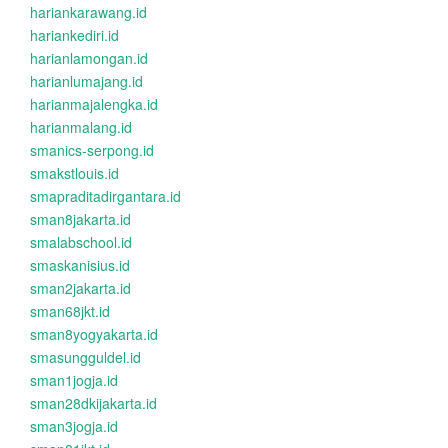
hariankarawang.id
hariankediri.id
harianlamongan.id
harianlumajang.id
harianmajalengka.id
harianmalang.id
smanics-serpong.id
smakstlouis.id
smapraditadirgantara.id
sman8jakarta.id
smalabschool.id
smaskanisius.id
sman2jakarta.id
sman68jkt.id
sman8yogyakarta.id
smasungguldel.id
sman1jogja.id
sman28dkijakarta.id
sman3jogja.id