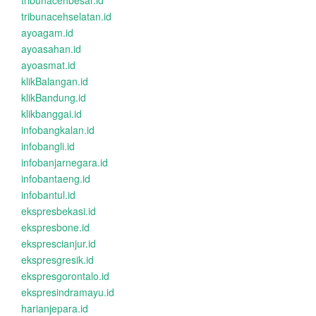
tribunacehbesar.id
tribunacehselatan.id
ayoagam.id
ayoasahan.id
ayoasmat.id
klikBalangan.id
klikBandung.id
klikbanggai.id
infobangkalan.id
infobangli.id
infobanjarnegara.id
infobantaeng.id
infobantul.id
ekspresbekasi.id
ekspresbone.id
eksprescianjur.id
ekspresgresik.id
ekspresgorontalo.id
ekspresindramayu.id
harianjepara.id