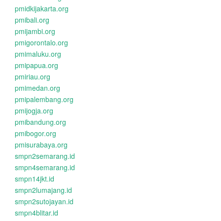
pmidkijakarta.org
pmibali.org
pmijambi.org
pmigorontalo.org
pmimaluku.org
pmipapua.org
pmiriau.org
pmimedan.org
pmipalembang.org
pmijogja.org
pmibandung.org
pmibogor.org
pmisurabaya.org
smpn2semarang.id
smpn4semarang.id
smpn14jkt.id
smpn2lumajang.id
smpn2sutojayan.id
smpn4blitar.id