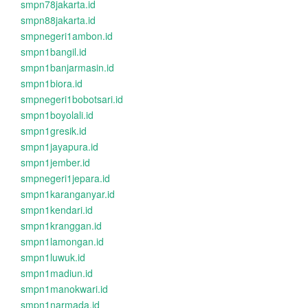
smpn78jakarta.id
smpn88jakarta.id
smpnegeri1ambon.id
smpn1bangil.id
smpn1banjarmasin.id
smpn1biora.id
smpnegeri1bobotsari.id
smpn1boyolali.id
smpn1gresik.id
smpn1jayapura.id
smpn1jember.id
smpnegeri1jepara.id
smpn1karanganyar.id
smpn1kendari.id
smpn1kranggan.id
smpn1lamongan.id
smpn1luwuk.id
smpn1madiun.id
smpn1manokwari.id
smpn1narmada.id