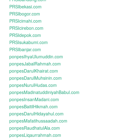
PRSIbekasi.com
PRSIbogor.com
PRSIcimahi.com
PRSIcirebon.com
PRSIdepok.com
PRSIsukabumi.com
PRSIbanjar.com
ponpesIhyaUlumuddin.com
ponpesJabalRahmah.com
ponpesDarulKhairat.com
ponpesDarulMuhsinin.com
ponpesNurulHudas.com
ponpesMadinatuddiniyahBabul.com
ponpesInsanMadani.com
ponpesBaitilHikmah.com
ponpesDarulHidayahul.com
ponpesMafatihussaadah.com
ponpesRaudhatulAla.com
ponpesLiqaurrahmah.com