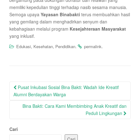
bergantung pada dukungan donatur dan relawan yang
memiliki kepedulian tinggi terhadap nasib sesama manusia.
Semoga upaya
Yayasan Binabakti
terus membuahkan hasil
yang gemilang dalam menghadirkan senyum dan
kebahagiaan melalui program
Kesejahteraan Masyarakat
yang inklusif.
,
,
.
.
Edukasi
Kesehatan
Pendidikan
permalink
Post
Pusat Inkubasi Sosial Bina Bakti: Wadah Ide Kreatif
navigation
Alumni Berdayakan Warga
Bina Bakti: Cara Kami Membimbing Anak Kreatif dan
Peduli Lingkungan
Cari
Cari