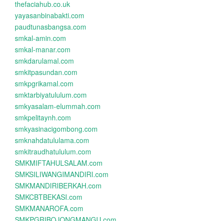
thefaciahub.co.uk
yayasanbinabakti.com
paudtunasbangsa.com
smkal-amin.com
smkal-manar.com
smkdarulamal.com
smkitpasundan.com
smkpgrikamal.com
smktarbiyatululum.com
smkyasalam-elummah.com
smkpelitaynh.com
smkyasinacigombong.com
smknahdatululama.com
smkitraudhatululum.com
SMKMIFTAHULSALAM.com
SMKSILIWANGIMANDIRI.com
SMKMANDIRIBERKAH.com
SMKCBTBEKASI.com
SMKMANAROFA.com
SMKPGRIBOJONGMANGU.com