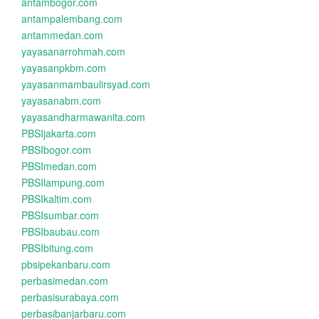
antambogor.com
antampalembang.com
antammedan.com
yayasanarrohmah.com
yayasanpkbm.com
yayasanmambaulirsyad.com
yayasanabm.com
yayasandharmawanita.com
PBSIjakarta.com
PBSIbogor.com
PBSImedan.com
PBSIlampung.com
PBSIkaltim.com
PBSIsumbar.com
PBSIbaubau.com
PBSIbitung.com
pbsipekanbaru.com
perbasimedan.com
perbasisurabaya.com
perbasibanjarbaru.com