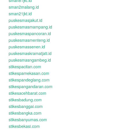
sman81jkt.id
sman2malang.id
sman21jkt.id
puskesmasjakut.id
puskesmasmampang.id
puskesmaspancoran.id
puskesmasmenteng.id
puskesmassenen.id
puskesmaskramatjati.id
puskesmasngambeg.id
stikespacitan.com
stikespamekasan.com
stikespandeglang.com
stikespangandaran.com
stikesacehbarat.com
stikesbadung.com
stikesbanggai.com
stikesbangka.com
stikesbanyumas.com
stikesbekasi.com