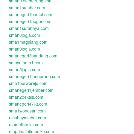
sman03semarang.com
sman1sumbar.com
smanegeri1bantul.com
smanegeri1bogor.com
sman1surabaya.com
sman6jogja.com
sma1magelang.com
sman9jogja.com
smanegeri3bandung.com
smasutomo1.com
sman5jogja.com
smanegeri1tangerang.com
sma1purworejo.com
smanegeri1jember.com
sman2bekasi.com
smanegeri47jkt.com
sma1wonosari.com
rscahayasehat.com
rsumalikasim.com
rsuprimaintimedika.com