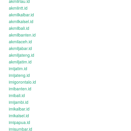
akmilriau.id
akmilntt.id
akmilkalbar.id
akmilkalsel.id
akmilbali.id
akmilbanten.id
akmilaceh.id
akmiljabar.id
akmiljateng.id
akmiljatim.id
imijatim.id
imijateng.id
imigorontalo.id
imibanten.id
imibali.id
imijambi.id
imikalbar.id
imikalsel.id
imipapua.id
imisumbar.id