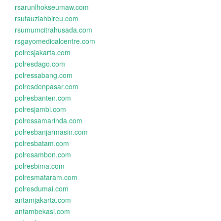
rsarunlhokseumaw.com
rsufauziahbireu.com
rsumumcitrahusada.com
rsgayomedicalcentre.com
polresjakarta.com
polresdago.com
polressabang.com
polresdenpasar.com
polresbanten.com
polresjambi.com
polressamarinda.com
polresbanjarmasin.com
polresbatam.com
polresambon.com
polresbima.com
polresmataram.com
polresdumai.com
antamjakarta.com
antambekasi.com