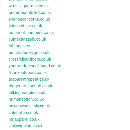
wrestlingagrees.co.uk
underneathfoiled.co.uk
spanosconcerns.co.uk
telecomblue.co.uk
house-of-hampers.co.uk
yumekanzashi.co.uk
fatnanas.co.uk
emilykatedesign.co.uk
crossfelloutdoors.co.uk
yorkroadreconditioned.co.uk
rfrankoutdoors.co.uk
teaparentrepeat.co.uk
thegenerationhub.co.uk
talkingmagpie.co.uk
humancotton.co.uk
newdawndigitals.co.uk
saintfelice.co.uk
mrjapparel.co.uk
kinkycatalog.co.uk