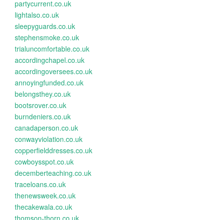
partycurrent.co.uk
lightalso.co.uk
sleepyguards.co.uk
stephensmoke.co.uk
trialuncomfortable.co.uk
accordingchapel.co.uk
accordingoversees.co.uk
annoyingfunded.co.uk
belongsthey.co.uk
bootsrover.co.uk
burndeniers.co.uk
canadaperson.co.uk
conwayviolation.co.uk
copperfielddresses.co.uk
cowboysspot.co.uk
decemberteaching.co.uk
traceloans.co.uk
thenewsweek.co.uk
thecakewala.co.uk
thomson-thorn.co.uk