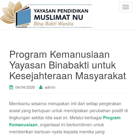
T
o
g
g
l
e
Program Kemanusiaan
n
a
Yayasan Binabakti untuk
v
Kesejahteraan Masyarakat
i
g
a
04/04/2026
admin
t
i
Membantu sesama merupakan inti dari setiap pergerakan
o
sosial yang bertujuan untuk menciptakan perubahan positif di
n
lingkungan sekitar kita saat ini. Melalui berbagai
Program
Kemanusiaan
, organisasi ini berkomitmen untuk
memberikan bantuan nyata kepada mereka yang