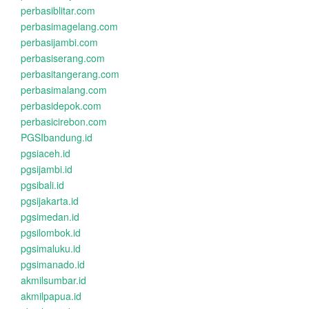
perbasiblitar.com
perbasimagelang.com
perbasijambi.com
perbasiserang.com
perbasitangerang.com
perbasimalang.com
perbasidepok.com
perbasicirebon.com
PGSIbandung.id
pgsiaceh.id
pgsijambi.id
pgsibali.id
pgsijakarta.id
pgsimedan.id
pgsilombok.id
pgsimaluku.id
pgsimanado.id
akmilsumbar.id
akmilpapua.id