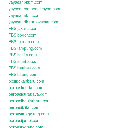
yayasanpkbm.com
yayasanmambaulirsyad.com
yayasanabm.com
yayasandharmawanita.com
PBSIjakarta.com
PBSIbogor.com
PBSImedan.com
PBSIlampung.com
PBSIkaltim.com
PBSIsumbar.com
PBSIbaubau.com
PBSIbitung.com
pbsipekanbaru.com
perbasimedan.com
perbasisurabaya.com
perbasibanjarbaru.com
perbasiblitar.com
perbasimagelang.com
perbasijambi.com
perbasiserang.com