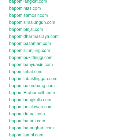
bapomilangkat.com
bapominias.com
bapomisamosir.com
bapomisimalungun.com
bapomibinjai.com
bapomidharmasraya.com
bapomipasaman.com
bapomisijunjung.com
bapomibukittinggi.com
bapomibanyuasin.com
bapomilahat.com
bapomilubuklinggau.com
bapomipalembang.com
bapomiPrabumulih.com
bapomibengkalis.com
bapomipelalawan.com
bapomidumai.com
bapomibatam.com
bapomibatanghari.com
bapomijambi.com