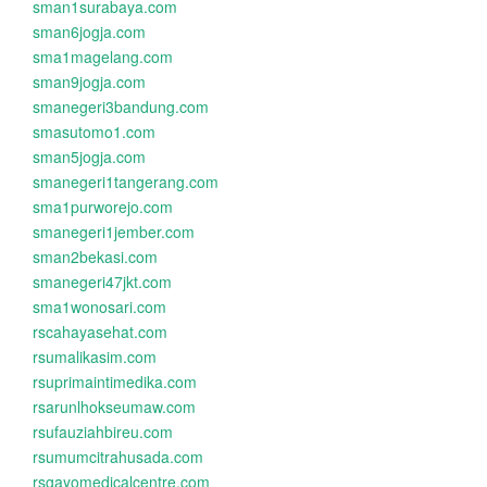
sman1surabaya.com
sman6jogja.com
sma1magelang.com
sman9jogja.com
smanegeri3bandung.com
smasutomo1.com
sman5jogja.com
smanegeri1tangerang.com
sma1purworejo.com
smanegeri1jember.com
sman2bekasi.com
smanegeri47jkt.com
sma1wonosari.com
rscahayasehat.com
rsumalikasim.com
rsuprimaintimedika.com
rsarunlhokseumaw.com
rsufauziahbireu.com
rsumumcitrahusada.com
rsgayomedicalcentre.com