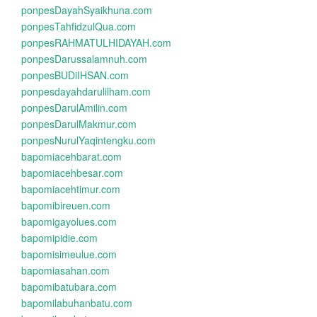
ponpesDayahSyaikhuna.com
ponpesTahfidzulQua.com
ponpesRAHMATULHIDAYAH.com
ponpesDarussalamnuh.com
ponpesBUDiIHSAN.com
ponpesdayahdarulilham.com
ponpesDarulAmilin.com
ponpesDarulMakmur.com
ponpesNurulYaqintengku.com
bapomiacehbarat.com
bapomiacehbesar.com
bapomiacehtimur.com
bapomibireuen.com
bapomigayolues.com
bapomipidie.com
bapomisimeulue.com
bapomiasahan.com
bapomibatubara.com
bapomilabuhanbatu.com