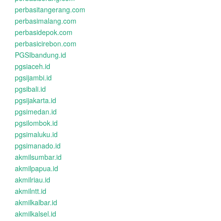
perbasitangerang.com
perbasimalang.com
perbasidepok.com
perbasicirebon.com
PGSIbandung.id
pgsiaceh.id
pgsijambi.id
pgsibali.id
pgsijakarta.id
pgsimedan.id
pgsilombok.id
pgsimaluku.id
pgsimanado.id
akmilsumbar.id
akmilpapua.id
akmilriau.id
akmilntt.id
akmilkalbar.id
akmilkalsel.id