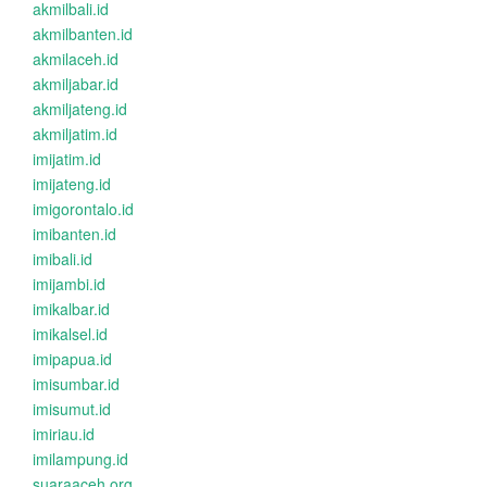
akmilbali.id
akmilbanten.id
akmilaceh.id
akmiljabar.id
akmiljateng.id
akmiljatim.id
imijatim.id
imijateng.id
imigorontalo.id
imibanten.id
imibali.id
imijambi.id
imikalbar.id
imikalsel.id
imipapua.id
imisumbar.id
imisumut.id
imiriau.id
imilampung.id
suaraaceh.org