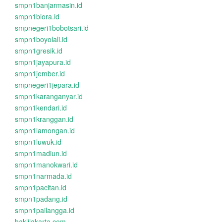
smpn1banjarmasin.id
smpn1biora.id
smpnegeri1bobotsari.id
smpn1boyolali.id
smpn1gresik.id
smpn1jayapura.id
smpn1jember.id
smpnegeri1jepara.id
smpn1karanganyar.id
smpn1kendari.id
smpn1kranggan.id
smpn1lamongan.id
smpn1luwuk.id
smpn1madiun.id
smpn1manokwari.id
smpn1narmada.id
smpn1pacitan.id
smpn1padang.id
smpn1pailangga.id
haklijakarta.com