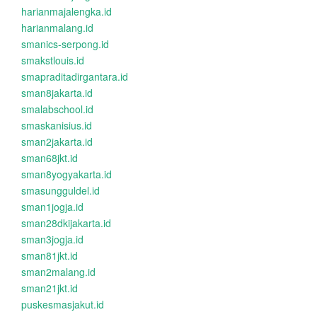
harianmajalengka.id
harianmalang.id
smanics-serpong.id
smakstlouis.id
smapraditadirgantara.id
sman8jakarta.id
smalabschool.id
smaskanisius.id
sman2jakarta.id
sman68jkt.id
sman8yogyakarta.id
smasungguldel.id
sman1jogja.id
sman28dkijakarta.id
sman3jogja.id
sman81jkt.id
sman2malang.id
sman21jkt.id
puskesmasjakut.id