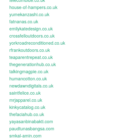
telecomblue.co.uk
house-of-hampers.co.uk
yumekanzashi.co.uk
fatnanas.co.uk
emilykatedesign.co.uk
crossfelloutdoors.co.uk
yorkroadreconditioned.co.uk
rfrankoutdoors.co.uk
teaparentrepeat.co.uk
thegenerationhub.co.uk
talkingmagpie.co.uk
humancotton.co.uk
newdawndigitals.co.uk
saintfelice.co.uk
mrjapparel.co.uk
kinkycatalog.co.uk
thefaciahub.co.uk
yayasanbinabakti.com
paudtunasbangsa.com
smkal-amin.com