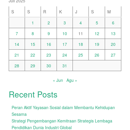
Juli 2025
S
S
R
K
J
S
M
1
2
3
4
5
6
7
8
9
10
11
12
13
14
15
16
17
18
19
20
21
22
23
24
25
26
27
28
29
30
31
« Jun
Agu »
Recent Posts
Peran Aktif Yayasan Sosial dalam Membantu Kehidupan
Sesama
Strategi Pengembangan Kemitraan Strategis Lembaga
Pendidikan Dunia Industri Global