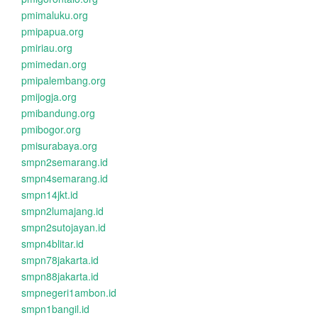
pmimaluku.org
pmipapua.org
pmiriau.org
pmimedan.org
pmipalembang.org
pmijogja.org
pmibandung.org
pmibogor.org
pmisurabaya.org
smpn2semarang.id
smpn4semarang.id
smpn14jkt.id
smpn2lumajang.id
smpn2sutojayan.id
smpn4blitar.id
smpn78jakarta.id
smpn88jakarta.id
smpnegeri1ambon.id
smpn1bangil.id