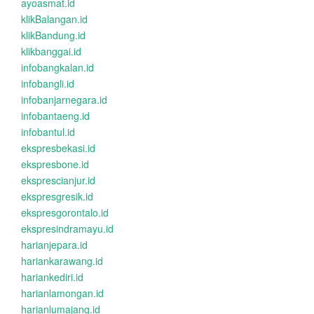
ayoasmat.id
klikBalangan.id
klikBandung.id
klikbanggai.id
infobangkalan.id
infobangli.id
infobanjarnegara.id
infobantaeng.id
infobantul.id
ekspresbekasi.id
ekspresbone.id
eksprescianjur.id
ekspresgresik.id
ekspresgorontalo.id
ekspresindramayu.id
harianjepara.id
hariankarawang.id
hariankediri.id
harianlamongan.id
harianlumajang.id