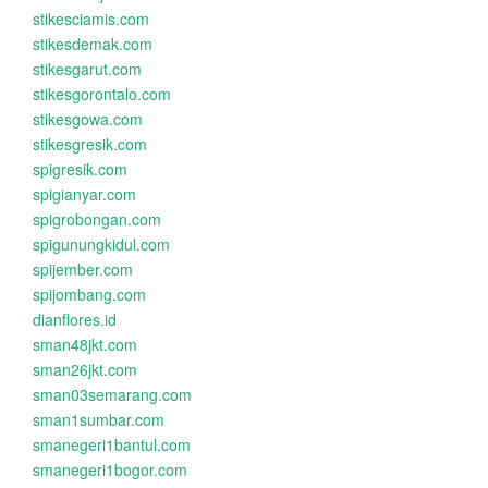
stikesciamis.com
stikesdemak.com
stikesgarut.com
stikesgorontalo.com
stikesgowa.com
stikesgresik.com
spigresik.com
spigianyar.com
spigrobongan.com
spigunungkidul.com
spijember.com
spijombang.com
dianflores.id
sman48jkt.com
sman26jkt.com
sman03semarang.com
sman1sumbar.com
smanegeri1bantul.com
smanegeri1bogor.com