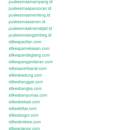
puskesmasmampang.id
puskesmaspancoran.id
puskesmasmenteng.id
puskesmassenen.id
puskesmaskramatjati.id
puskesmasngambeg.id
stikespacitan.com
stikespamekasan.com
stikespandeglang.com
stikespangandaran.com
stikesacehbarat.com
stikesbadung.com
stikesbanggai.com
stikesbangka.com
stikesbanyumas.com
stikesbekasi.com
stikesblitar.com
stikesbogor.com
stikesbrebes.com
stikescianjur.com