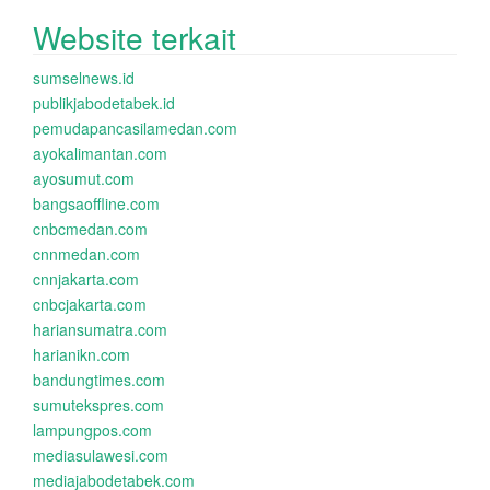
Website terkait
sumselnews.id
publikjabodetabek.id
pemudapancasilamedan.com
ayokalimantan.com
ayosumut.com
bangsaoffline.com
cnbcmedan.com
cnnmedan.com
cnnjakarta.com
cnbcjakarta.com
hariansumatra.com
harianikn.com
bandungtimes.com
sumutekspres.com
lampungpos.com
mediasulawesi.com
mediajabodetabek.com