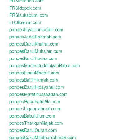
PRSIcirebon.com
PRSIdepok.com
PRSIsukabumi.com
PRSIbanjar.com
ponpesIhyaUlumuddin.com
ponpesJabalRahmah.com
ponpesDarulKhairat.com
ponpesDarulMuhsinin.com
ponpesNurulHudas.com
ponpesMadinatuddiniyahBabul.com
ponpesInsanMadani.com
ponpesBaitilHikmah.com
ponpesDarulHidayahul.com
ponpesMafatihussaadah.com
ponpesRaudhatulAla.com
ponpesLiqaurrahmah.com
ponpesBabulUlum.com
ponpesThariqunNajah.com
ponpesDarulQuran.com
ponpesDarulMifathurrahmah.com