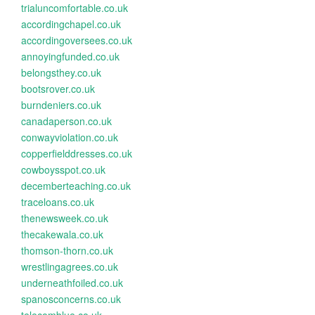
trialuncomfortable.co.uk
accordingchapel.co.uk
accordingoversees.co.uk
annoyingfunded.co.uk
belongsthey.co.uk
bootsrover.co.uk
burndeniers.co.uk
canadaperson.co.uk
conwayviolation.co.uk
copperfielddresses.co.uk
cowboysspot.co.uk
decemberteaching.co.uk
traceloans.co.uk
thenewsweek.co.uk
thecakewala.co.uk
thomson-thorn.co.uk
wrestlingagrees.co.uk
underneathfoiled.co.uk
spanosconcerns.co.uk