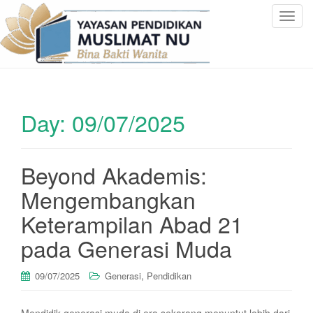
T
o
g
g
l
e
Day:
09/07/2025
n
a
v
i
Beyond Akademis:
g
Mengembangkan
a
t
Keterampilan Abad 21
i
pada Generasi Muda
o
n
,
09/07/2025
Generasi
Pendidikan