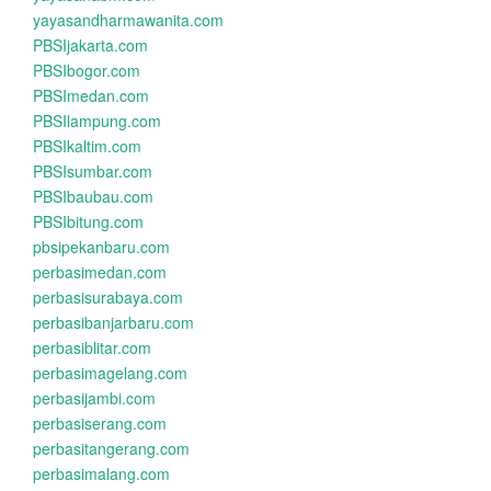
yayasandharmawanita.com
PBSIjakarta.com
PBSIbogor.com
PBSImedan.com
PBSIlampung.com
PBSIkaltim.com
PBSIsumbar.com
PBSIbaubau.com
PBSIbitung.com
pbsipekanbaru.com
perbasimedan.com
perbasisurabaya.com
perbasibanjarbaru.com
perbasiblitar.com
perbasimagelang.com
perbasijambi.com
perbasiserang.com
perbasitangerang.com
perbasimalang.com