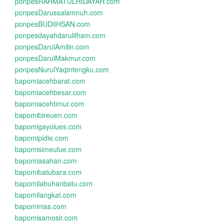
ponpesRAHMATULHIDAYAH.com
ponpesDarussalamnuh.com
ponpesBUDiIHSAN.com
ponpesdayahdarulilham.com
ponpesDarulAmilin.com
ponpesDarulMakmur.com
ponpesNurulYaqintengku.com
bapomiacehbarat.com
bapomiacehbesar.com
bapomiacehtimur.com
bapomibireuen.com
bapomigayolues.com
bapomipidie.com
bapomisimeulue.com
bapomiasahan.com
bapomibatubara.com
bapomilabuhanbatu.com
bapomilangkat.com
bapominias.com
bapomisamosir.com