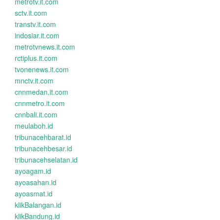
metrotv.it.com
sctv.it.com
transtv.it.com
indosiar.it.com
metrotvnews.it.com
rctiplus.it.com
tvonenews.it.com
mnctv.it.com
cnnmedan.it.com
cnnmetro.it.com
cnnbali.it.com
meulaboh.id
tribunacehbarat.id
tribunacehbesar.id
tribunacehselatan.id
ayoagam.id
ayoasahan.id
ayoasmat.id
klikBalangan.id
klikBandung.id