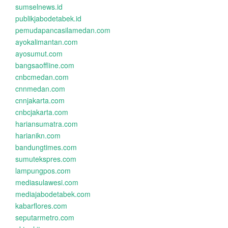
sumselnews.id
publikjabodetabek.id
pemudapancasilamedan.com
ayokalimantan.com
ayosumut.com
bangsaoffline.com
cnbcmedan.com
cnnmedan.com
cnnjakarta.com
cnbcjakarta.com
hariansumatra.com
harianikn.com
bandungtimes.com
sumutekspres.com
lampungpos.com
mediasulawesi.com
mediajabodetabek.com
kabarflores.com
seputarmetro.com