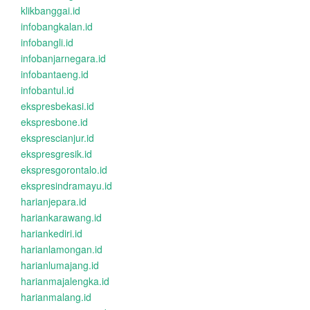
klikbanggai.id
infobangkalan.id
infobangli.id
infobanjarnegara.id
infobantaeng.id
infobantul.id
ekspresbekasi.id
ekspresbone.id
eksprescianjur.id
ekspresgresik.id
ekspresgorontalo.id
ekspresindramayu.id
harianjepara.id
hariankarawang.id
hariankediri.id
harianlamongan.id
harianlumajang.id
harianmajalengka.id
harianmalang.id