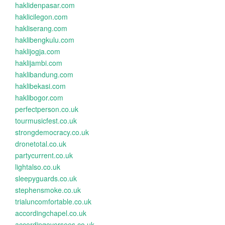
haklidenpasar.com
haklicilegon.com
hakliserang.com
haklibengkulu.com
haklijogja.com
haklijambi.com
haklibandung.com
haklibekasi.com
haklibogor.com
perfectperson.co.uk
tourmusicfest.co.uk
strongdemocracy.co.uk
dronetotal.co.uk
partycurrent.co.uk
lightalso.co.uk
sleepyguards.co.uk
stephensmoke.co.uk
trialuncomfortable.co.uk
accordingchapel.co.uk
accordingoversees.co.uk