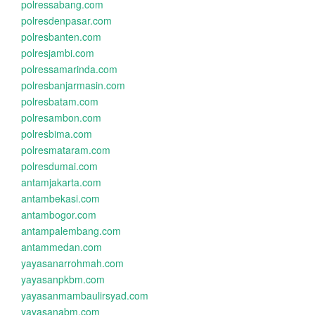
polressabang.com
polresdenpasar.com
polresbanten.com
polresjambi.com
polressamarinda.com
polresbanjarmasin.com
polresbatam.com
polresambon.com
polresbima.com
polresmataram.com
polresdumai.com
antamjakarta.com
antambekasi.com
antambogor.com
antampalembang.com
antammedan.com
yayasanarrohmah.com
yayasanpkbm.com
yayasanmambaulirsyad.com
yayasanabm.com