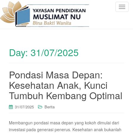
T
o
g
g
l
e
Day:
31/07/2025
n
a
v
i
Pondasi Masa Depan:
g
Kesehatan Anak, Kunci
a
t
Tumbuh Kembang Optimal
i
o
31/07/2025
Berita
n
Membangun pondasi masa depan yang kokoh dimulai dari
investasi pada generasi penerus. Kesehatan anak bukanlah