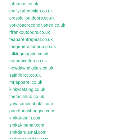
fatnanas.co.uk
emilykatedesign.co.uk
crossfelloutdoors.co.uk
yorkroadreconditioned.co.uk
rfrankoutdoors.co.uk
teaparentrepeat.co.uk
thegenerationhub.co.uk
talkingmagpie.co.uk
humancotton.co.uk
newdawndigitals.co.uk
saintfelice.co.uk
mrjapparel.co.uk
kinkycatalog.co.uk
thefaciahub.co.uk
yayasanbinabakti.com
paudtunasbangsa.com
smkal-amin.com
smkal-manar.com
smkdarulamal.com