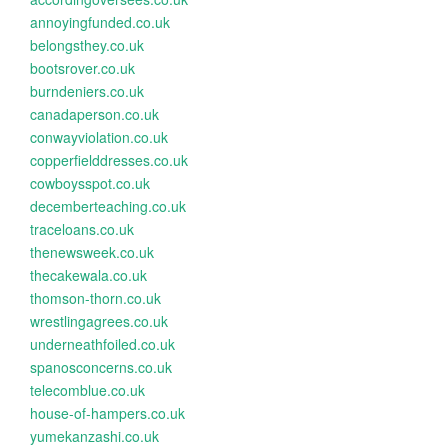
annoyingfunded.co.uk
belongsthey.co.uk
bootsrover.co.uk
burndeniers.co.uk
canadaperson.co.uk
conwayviolation.co.uk
copperfielddresses.co.uk
cowboysspot.co.uk
decemberteaching.co.uk
traceloans.co.uk
thenewsweek.co.uk
thecakewala.co.uk
thomson-thorn.co.uk
wrestlingagrees.co.uk
underneathfoiled.co.uk
spanosconcerns.co.uk
telecomblue.co.uk
house-of-hampers.co.uk
yumekanzashi.co.uk