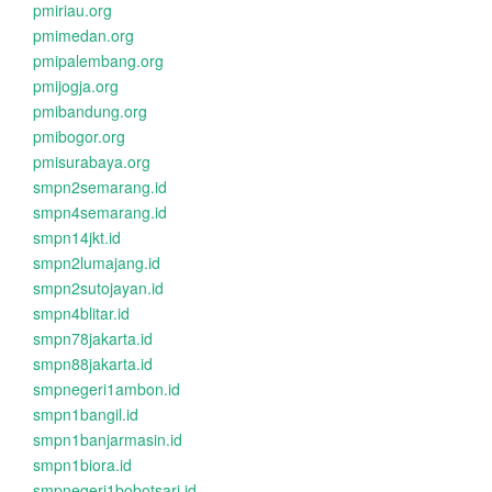
pmiriau.org
pmimedan.org
pmipalembang.org
pmijogja.org
pmibandung.org
pmibogor.org
pmisurabaya.org
smpn2semarang.id
smpn4semarang.id
smpn14jkt.id
smpn2lumajang.id
smpn2sutojayan.id
smpn4blitar.id
smpn78jakarta.id
smpn88jakarta.id
smpnegeri1ambon.id
smpn1bangil.id
smpn1banjarmasin.id
smpn1biora.id
smpnegeri1bobotsari.id