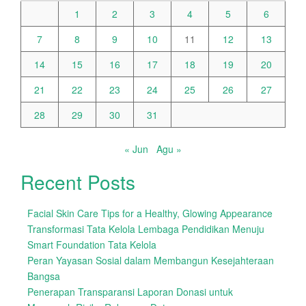
1
2
3
4
5
6
7
8
9
10
11
12
13
14
15
16
17
18
19
20
21
22
23
24
25
26
27
28
29
30
31
« Jun
Agu »
Recent Posts
Facial Skin Care Tips for a Healthy, Glowing Appearance
Transformasi Tata Kelola Lembaga Pendidikan Menuju
Smart Foundation Tata Kelola
Peran Yayasan Sosial dalam Membangun Kesejahteraan
Bangsa
Penerapan Transparansi Laporan Donasi untuk