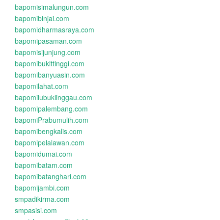
bapomisimalungun.com
bapomibinjai.com
bapomidharmasraya.com
bapomipasaman.com
bapomisijunjung.com
bapomibukittinggi.com
bapomibanyuasin.com
bapomilahat.com
bapomilubuklinggau.com
bapomipalembang.com
bapomiPrabumulih.com
bapomibengkalis.com
bapomipelalawan.com
bapomidumai.com
bapomibatam.com
bapomibatanghari.com
bapomijambi.com
smpadikirma.com
smpasisi.com