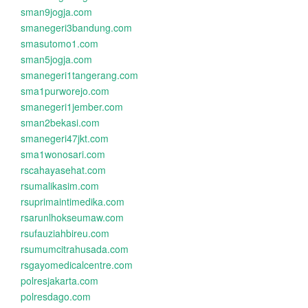
sman9jogja.com
smanegeri3bandung.com
smasutomo1.com
sman5jogja.com
smanegeri1tangerang.com
sma1purworejo.com
smanegeri1jember.com
sman2bekasi.com
smanegeri47jkt.com
sma1wonosari.com
rscahayasehat.com
rsumalikasim.com
rsuprimaintimedika.com
rsarunlhokseumaw.com
rsufauziahbireu.com
rsumumcitrahusada.com
rsgayomedicalcentre.com
polresjakarta.com
polresdago.com