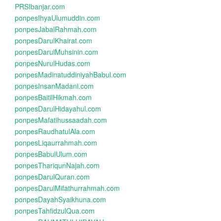
PRSIbanjar.com
ponpesIhyaUlumuddin.com
ponpesJabalRahmah.com
ponpesDarulKhairat.com
ponpesDarulMuhsinin.com
ponpesNurulHudas.com
ponpesMadinatuddiniyahBabul.com
ponpesInsanMadani.com
ponpesBaitilHikmah.com
ponpesDarulHidayahul.com
ponpesMafatihussaadah.com
ponpesRaudhatulAla.com
ponpesLiqaurrahmah.com
ponpesBabulUlum.com
ponpesThariqunNajah.com
ponpesDarulQuran.com
ponpesDarulMifathurrahmah.com
ponpesDayahSyaikhuna.com
ponpesTahfidzulQua.com