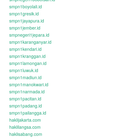
smpn1boyolali.id
smpn1gresik.id
smpn1jayapura.id
smpn1jember.id
smpnegeri1jepara.id
smpn1karanganyar.id
smpn1kendari.id
smpn1kranggan.id
smpn1lamongan.id
smpn1luwuk.id
smpn1madiun.id
smpn1manokwari.id
smpn1narmada.id
smpn1pacitan.id
smpn1padang.id
smpn1pailangga.id
haklijakarta.com
haklilangsa.com
haklisabang.com