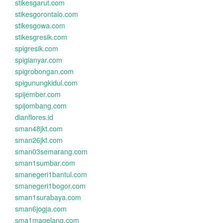
stikesgarut.com
stikesgorontalo.com
stikesgowa.com
stikesgresik.com
spigresik.com
spigianyar.com
spigrobongan.com
spigunungkidul.com
spijember.com
spijombang.com
dianflores.id
sman48jkt.com
sman26jkt.com
sman03semarang.com
sman1sumbar.com
smanegeri1bantul.com
smanegeri1bogor.com
sman1surabaya.com
sman6jogja.com
sma1magelang.com