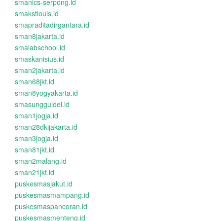
smanics-serpong.id
smakstlouis.id
smapraditadirgantara.id
sman8jakarta.id
smalabschool.id
smaskanisius.id
sman2jakarta.id
sman68jkt.id
sman8yogyakarta.id
smasungguldel.id
sman1jogja.id
sman28dkijakarta.id
sman3jogja.id
sman81jkt.id
sman2malang.id
sman21jkt.id
puskesmasjakut.id
puskesmasmampang.id
puskesmaspancoran.id
puskesmasmenteng.id