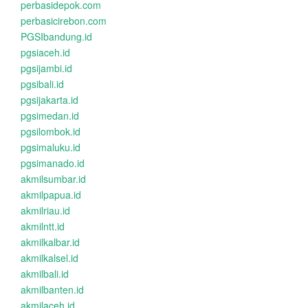
perbasidepok.com
perbasicirebon.com
PGSIbandung.id
pgsiaceh.id
pgsijambi.id
pgsibali.id
pgsijakarta.id
pgsimedan.id
pgsilombok.id
pgsimaluku.id
pgsimanado.id
akmilsumbar.id
akmilpapua.id
akmilriau.id
akmilntt.id
akmilkalbar.id
akmilkalsel.id
akmilbali.id
akmilbanten.id
akmilaceh.id