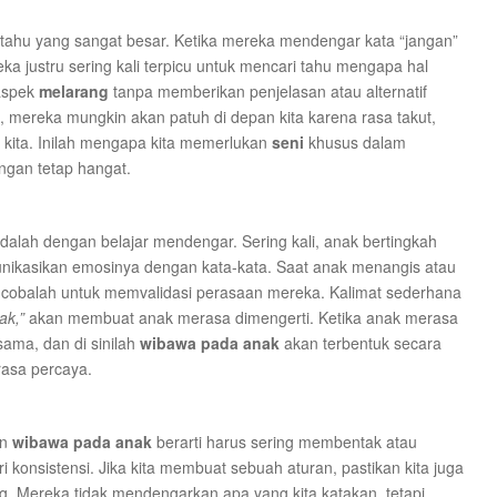
in tahu yang sangat besar. Ketika mereka mendengar kata “jangan”
reka justru sering kali terpicu untuk mencari tahu mengapa hal
 aspek
melarang
tanpa memberikan penjelasan atau alternatif
 mereka mungkin akan patuh di depan kita karena rasa takut,
g kita. Inilah mengapa kita memerlukan
seni
khusus dalam
ngan tetap hangat.
dalah dengan belajar mendengar. Sering kali, anak bertingkah
ikasikan emosinya dengan kata-kata. Saat anak menangis atau
 cobalah untuk memvalidasi perasaan mereka. Kalimat sederhana
ak,”
akan membuat anak merasa dimengerti. Ketika anak merasa
sama, dan di sinilah
wibawa pada anak
akan terbentuk secara
rasa percaya.
un
wibawa pada anak
berarti harus sering membentak atau
 konsistensi. Jika kita membuat sebuah aturan, pastikan kita juga
. Mereka tidak mendengarkan apa yang kita katakan, tetapi