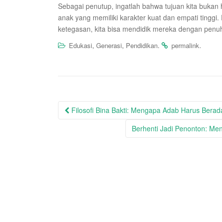
Sebagai penutup, ingatlah bahwa tujuan kita buka
anak yang memiliki karakter kuat dan empati tingg
ketegasan, kita bisa mendidik mereka dengan penuh 
,
,
.
.
Edukasi
Generasi
Pendidikan
permalink
Post
Filosofi Bina Bakti: Mengapa Adab Harus Berada 
navigation
Berhenti Jadi Penonton: Me