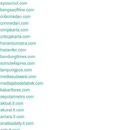
ayosumut.com
bangsaoffline.com
cnbcmedan.com
cnnmedan.com
cnnjakarta.com
cnbcjakarta.com
hariansumatra.com
harianikn.com
bandungtimes.com
sumutekspres.com
lampungpos.com
mediasulawesi.com
mediajabodetabek.com
kabarflores.com
seputarmetro.com
aktual.it.com
akurat.it.com
antara.it.com
analisadaily.it.com
antv.it.com