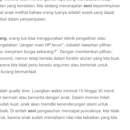
adan yang konsisten, kita sedang menerapkan
seni
kepemimpinan
aat anak melihat bahwa orang tuanya adalah sosok yang dapat
embut dalam penyampaian.
ang
, orang tua bisa menggunakan teknik pengalihan atau
mengatakan
“Jangan main HP terus!”
, cobalah tawarkan pilihan
u menyiram bunga sekarang?”
. Dengan memberikan pilihan,
otonomi), namun tetap berada dalam koridor aturan yang kita buat.
rena kita tidak perlu beradu argumen atau berteriak untuk
 kurang bermanfaat.
alah
quality time
. Luangkan waktu minimal 15 hingga 30 menit
r bermain atau bercerita dengan anak. Dalam momen inilah
 sudah kuat, anak akan memiliki kecenderungan alami untuk
aik. Di sinilah
seni
pengasuhan mencapai puncaknya: kita tidak
ruk, karena anak sudah memahami nilai-nilai kebaikan yang kita