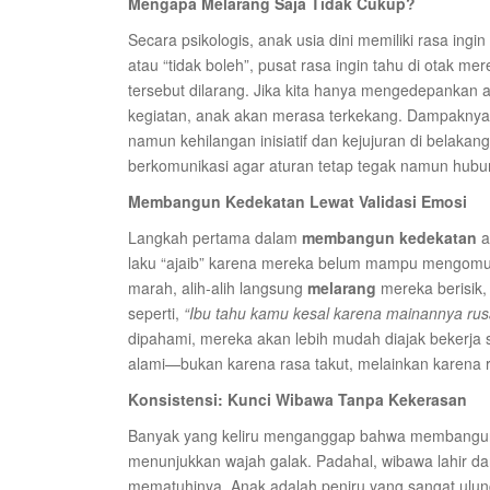
Mengapa Melarang Saja Tidak Cukup?
Secara psikologis, anak usia dini memiliki rasa ing
atau “tidak boleh”, pusat rasa ingin tahu di otak me
tersebut dilarang. Jika kita hanya mengedepankan
kegiatan, anak akan merasa terkekang. Dampaknya,
namun kehilangan inisiatif dan kejujuran di belakan
berkomunikasi agar aturan tetap tegak namun hubu
Membangun Kedekatan Lewat Validasi Emosi
Langkah pertama dalam
membangun kedekatan
a
laku “ajaib” karena mereka belum mampu mengomun
marah, alih-alih langsung
melarang
mereka berisik,
seperti,
“Ibu tahu kamu kesal karena mainannya rus
dipahami, mereka akan lebih mudah diajak bekerja 
alami—bukan karena rasa takut, melainkan karena 
Konsistensi: Kunci Wibawa Tanpa Kekerasan
Banyak yang keliru menganggap bahwa membang
menunjukkan wajah galak. Padahal, wibawa lahir dari
mematuhinya. Anak adalah peniru yang sangat ulung