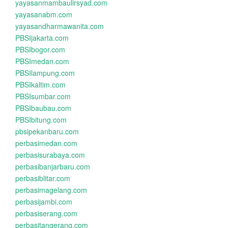
yayasanmambaulirsyad.com
yayasanabm.com
yayasandharmawanita.com
PBSIjakarta.com
PBSIbogor.com
PBSImedan.com
PBSIlampung.com
PBSIkaltim.com
PBSIsumbar.com
PBSIbaubau.com
PBSIbitung.com
pbsipekanbaru.com
perbasimedan.com
perbasisurabaya.com
perbasibanjarbaru.com
perbasiblitar.com
perbasimagelang.com
perbasijambi.com
perbasiserang.com
perbasitangerang.com