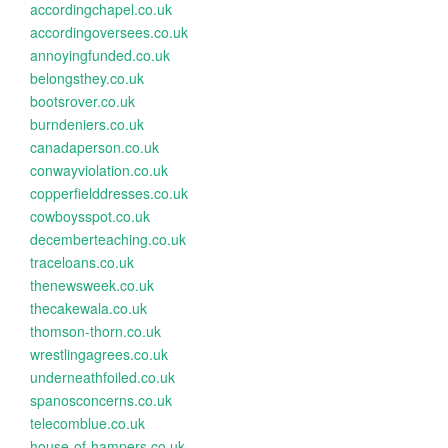
accordingchapel.co.uk
accordingoversees.co.uk
annoyingfunded.co.uk
belongsthey.co.uk
bootsrover.co.uk
burndeniers.co.uk
canadaperson.co.uk
conwayviolation.co.uk
copperfielddresses.co.uk
cowboysspot.co.uk
decemberteaching.co.uk
traceloans.co.uk
thenewsweek.co.uk
thecakewala.co.uk
thomson-thorn.co.uk
wrestlingagrees.co.uk
underneathfoiled.co.uk
spanosconcerns.co.uk
telecomblue.co.uk
house-of-hampers.co.uk