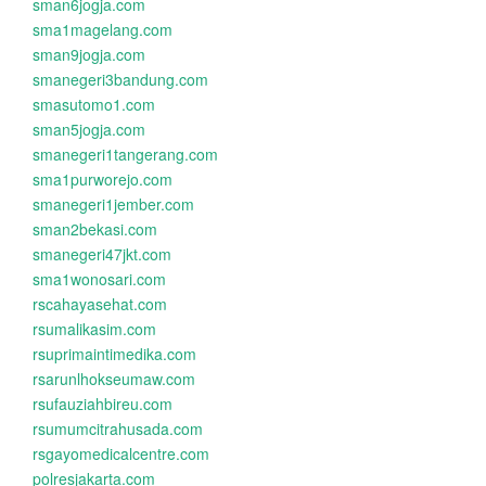
sman6jogja.com
sma1magelang.com
sman9jogja.com
smanegeri3bandung.com
smasutomo1.com
sman5jogja.com
smanegeri1tangerang.com
sma1purworejo.com
smanegeri1jember.com
sman2bekasi.com
smanegeri47jkt.com
sma1wonosari.com
rscahayasehat.com
rsumalikasim.com
rsuprimaintimedika.com
rsarunlhokseumaw.com
rsufauziahbireu.com
rsumumcitrahusada.com
rsgayomedicalcentre.com
polresjakarta.com