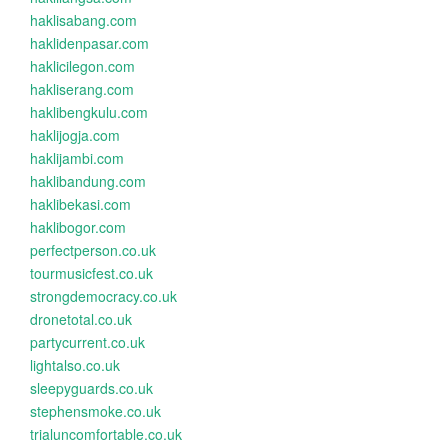
haklisabang.com
haklidenpasar.com
haklicilegon.com
hakliserang.com
haklibengkulu.com
haklijogja.com
haklijambi.com
haklibandung.com
haklibekasi.com
haklibogor.com
perfectperson.co.uk
tourmusicfest.co.uk
strongdemocracy.co.uk
dronetotal.co.uk
partycurrent.co.uk
lightalso.co.uk
sleepyguards.co.uk
stephensmoke.co.uk
trialuncomfortable.co.uk