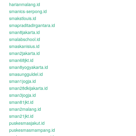
harianmalang.id
smanics-serpong.id
smakstlouis.id
smapraditadirgantara.id
sman8jakarta.id
smalabschool.id
smaskanisius.id
sman2jakarta.id
sman68jkt.id
sman8yogyakarta.id
smasungguldel.id
sman1jogja.id
sman28dkijakarta.id
sman3jogja.id
sman81jkt.id
sman2malang.id
sman21jkt.id
puskesmasjakut.id
puskesmasmampang.id