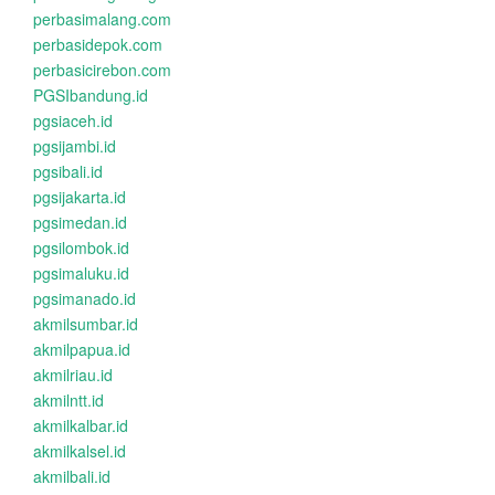
perbasimalang.com
perbasidepok.com
perbasicirebon.com
PGSIbandung.id
pgsiaceh.id
pgsijambi.id
pgsibali.id
pgsijakarta.id
pgsimedan.id
pgsilombok.id
pgsimaluku.id
pgsimanado.id
akmilsumbar.id
akmilpapua.id
akmilriau.id
akmilntt.id
akmilkalbar.id
akmilkalsel.id
akmilbali.id