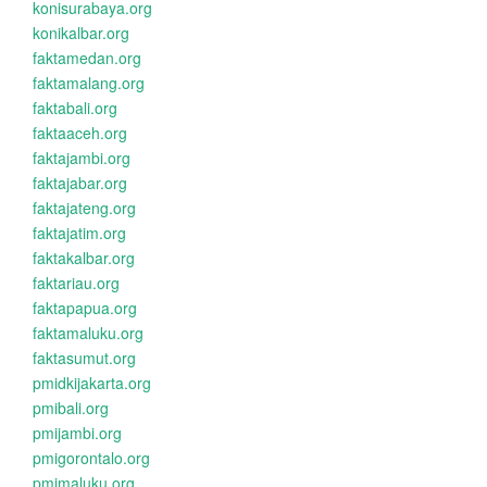
konisurabaya.org
konikalbar.org
faktamedan.org
faktamalang.org
faktabali.org
faktaaceh.org
faktajambi.org
faktajabar.org
faktajateng.org
faktajatim.org
faktakalbar.org
faktariau.org
faktapapua.org
faktamaluku.org
faktasumut.org
pmidkijakarta.org
pmibali.org
pmijambi.org
pmigorontalo.org
pmimaluku.org