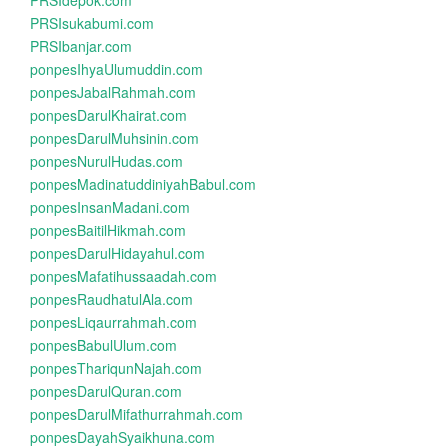
PRSIdepok.com
PRSIsukabumi.com
PRSIbanjar.com
ponpesIhyaUlumuddin.com
ponpesJabalRahmah.com
ponpesDarulKhairat.com
ponpesDarulMuhsinin.com
ponpesNurulHudas.com
ponpesMadinatuddiniyahBabul.com
ponpesInsanMadani.com
ponpesBaitilHikmah.com
ponpesDarulHidayahul.com
ponpesMafatihussaadah.com
ponpesRaudhatulAla.com
ponpesLiqaurrahmah.com
ponpesBabulUlum.com
ponpesThariqunNajah.com
ponpesDarulQuran.com
ponpesDarulMifathurrahmah.com
ponpesDayahSyaikhuna.com