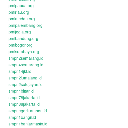
pmipapua.org
pmiriau.org
pmimedan.org
pmipalembang.org
pmijogja.org
pmibandung.org
pmibogor.org
pmisurabaya.org
smpn2semarang.id
smpn4semarang.id
smpn14jkt.id
smpn2lumajang.id
smpn2sutojayan.id
smpn4blitar.id
smpn78jakarta.id
smpn88jakarta.id
smpnegeri1ambon.id
smpn1bangil.id
smpn1banjarmasin.id