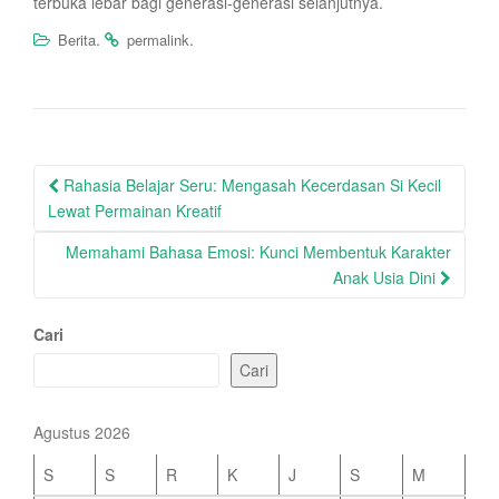
terbuka lebar bagi generasi-generasi selanjutnya.
.
.
Berita
permalink
Post
Rahasia Belajar Seru: Mengasah Kecerdasan Si Kecil
navigation
Lewat Permainan Kreatif
Memahami Bahasa Emosi: Kunci Membentuk Karakter
Anak Usia Dini
Cari
Cari
Agustus 2026
S
S
R
K
J
S
M