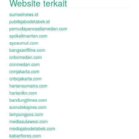
Website terkait
sumselnews.id
publikjabodetabek.id
pemudapancasilamedan.com
ayokalimantan.com
ayosumut.com
bangsaoffline.com
cnbcmedan.com
cnnmedan.com
cnnjakarta.com
cnbcjakarta.com
hariansumatra.com
harianikn.com
bandungtimes.com
sumutekspres.com
lampungpos.com
mediasulawesi.com
mediajabodetabek.com
kabarflores.com