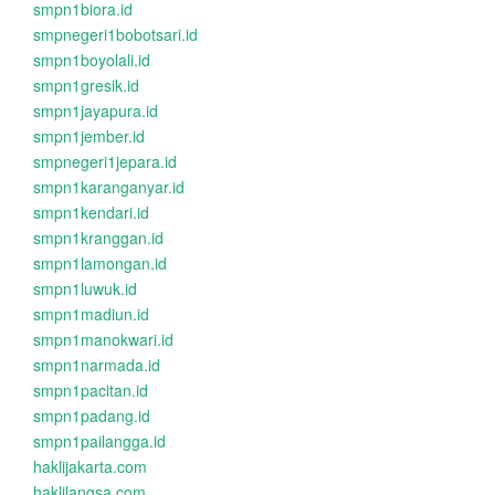
smpn1biora.id
smpnegeri1bobotsari.id
smpn1boyolali.id
smpn1gresik.id
smpn1jayapura.id
smpn1jember.id
smpnegeri1jepara.id
smpn1karanganyar.id
smpn1kendari.id
smpn1kranggan.id
smpn1lamongan.id
smpn1luwuk.id
smpn1madiun.id
smpn1manokwari.id
smpn1narmada.id
smpn1pacitan.id
smpn1padang.id
smpn1pailangga.id
haklijakarta.com
haklilangsa.com