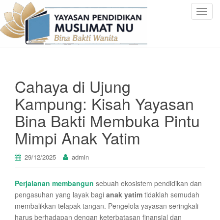
T
o
g
g
l
e
Cahaya di Ujung
n
a
Kampung: Kisah Yayasan
v
Bina Bakti Membuka Pintu
i
g
Mimpi Anak Yatim
a
t
29/12/2025
admin
i
o
n
Perjalanan membangun
sebuah ekosistem pendidikan dan
pengasuhan yang layak bagi
anak yatim
tidaklah semudah
membalikkan telapak tangan. Pengelola yayasan seringkali
harus berhadapan dengan keterbatasan finansial dan