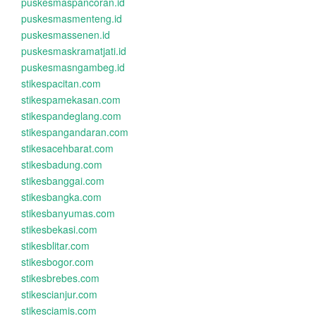
puskesmaspancoran.id
puskesmasmenteng.id
puskesmassenen.id
puskesmaskramatjati.id
puskesmasngambeg.id
stikespacitan.com
stikespamekasan.com
stikespandeglang.com
stikespangandaran.com
stikesacehbarat.com
stikesbadung.com
stikesbanggai.com
stikesbangka.com
stikesbanyumas.com
stikesbekasi.com
stikesblitar.com
stikesbogor.com
stikesbrebes.com
stikescianjur.com
stikesciamis.com