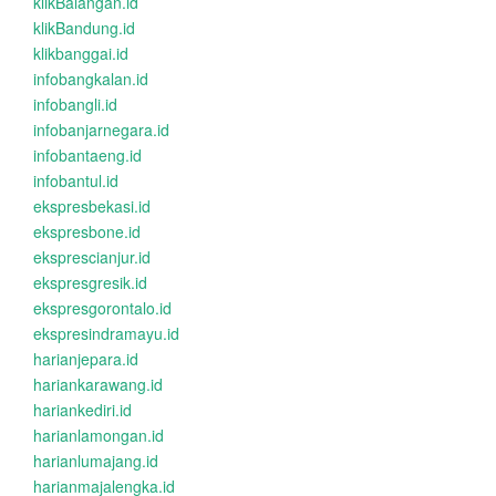
klikBalangan.id
klikBandung.id
klikbanggai.id
infobangkalan.id
infobangli.id
infobanjarnegara.id
infobantaeng.id
infobantul.id
ekspresbekasi.id
ekspresbone.id
eksprescianjur.id
ekspresgresik.id
ekspresgorontalo.id
ekspresindramayu.id
harianjepara.id
hariankarawang.id
hariankediri.id
harianlamongan.id
harianlumajang.id
harianmajalengka.id