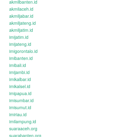
akmilbanten.id
akmilaceh.id
akmiljabar.id
akmiljateng.id
akmiljatim.id
imijatim.id
imijateng.id
imigorontalo.id
imibanten.id
imibali.id
imijambi.id
imikalbar.id
imikalsel.id
imipapua.id
imisumbar.id
imisumut.id
imiriau.id
imilampung.id
suaraaceh.org
suarabanten.org