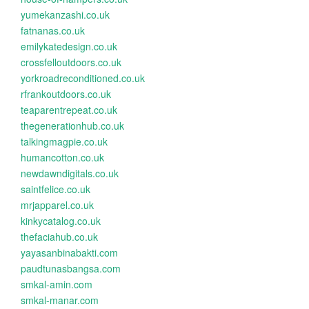
yumekanzashi.co.uk
fatnanas.co.uk
emilykatedesign.co.uk
crossfelloutdoors.co.uk
yorkroadreconditioned.co.uk
rfrankoutdoors.co.uk
teaparentrepeat.co.uk
thegenerationhub.co.uk
talkingmagpie.co.uk
humancotton.co.uk
newdawndigitals.co.uk
saintfelice.co.uk
mrjapparel.co.uk
kinkycatalog.co.uk
thefaciahub.co.uk
yayasanbinabakti.com
paudtunasbangsa.com
smkal-amin.com
smkal-manar.com