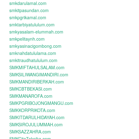
smkdarulamal.com
smkitpasundan.com
smkpgrikamal.com
smktarbiyatululum.com
smkyasalam-elummah.com
smkpelitaynh.com
smkyasinacigombong.com
smknahdatululama.com
smkitraudhatululum.com
SMKMIFTAHULSALAM.com
SMKSILIWANGIMANDIRI.com
SMKMANDIRIBERKAH.com
SMKCBTBEKASI.com
SMKMANAROFA.com
SMKPGRIBOJONGMANGU.com
SMKKORPRIKOTA.com
SMKITDARULHIDAYAH.com
SMKSIROJULUMMAH.com
SMKSAZZAHRA.com
SMKCitaTeknika.com