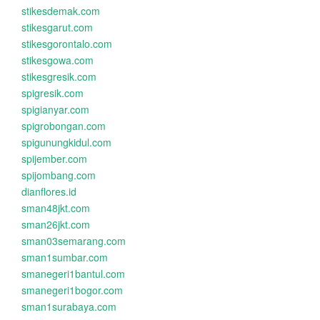
stikesdemak.com
stikesgarut.com
stikesgorontalo.com
stikesgowa.com
stikesgresik.com
spigresik.com
spigianyar.com
spigrobongan.com
spigunungkidul.com
spijember.com
spijombang.com
dianflores.id
sman48jkt.com
sman26jkt.com
sman03semarang.com
sman1sumbar.com
smanegeri1bantul.com
smanegeri1bogor.com
sman1surabaya.com