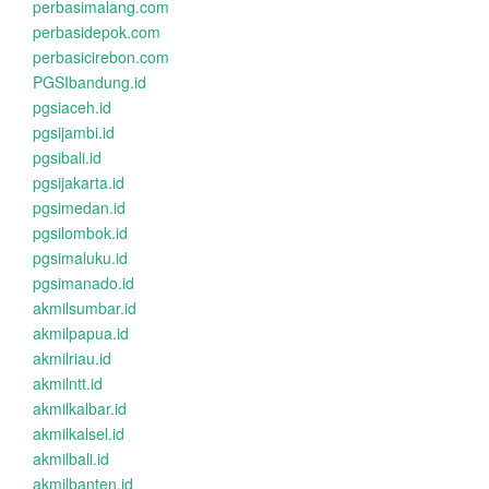
perbasimalang.com
perbasidepok.com
perbasicirebon.com
PGSIbandung.id
pgsiaceh.id
pgsijambi.id
pgsibali.id
pgsijakarta.id
pgsimedan.id
pgsilombok.id
pgsimaluku.id
pgsimanado.id
akmilsumbar.id
akmilpapua.id
akmilriau.id
akmilntt.id
akmilkalbar.id
akmilkalsel.id
akmilbali.id
akmilbanten.id