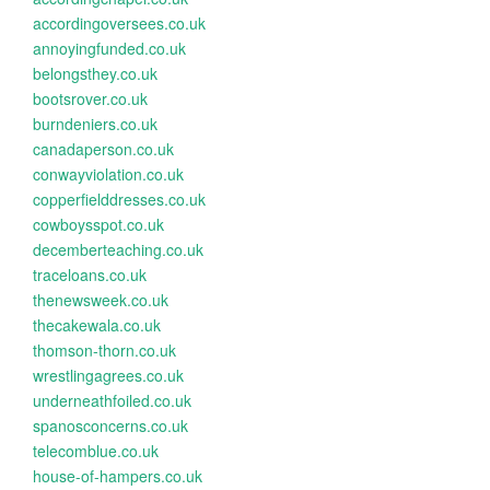
accordingoversees.co.uk
annoyingfunded.co.uk
belongsthey.co.uk
bootsrover.co.uk
burndeniers.co.uk
canadaperson.co.uk
conwayviolation.co.uk
copperfielddresses.co.uk
cowboysspot.co.uk
decemberteaching.co.uk
traceloans.co.uk
thenewsweek.co.uk
thecakewala.co.uk
thomson-thorn.co.uk
wrestlingagrees.co.uk
underneathfoiled.co.uk
spanosconcerns.co.uk
telecomblue.co.uk
house-of-hampers.co.uk