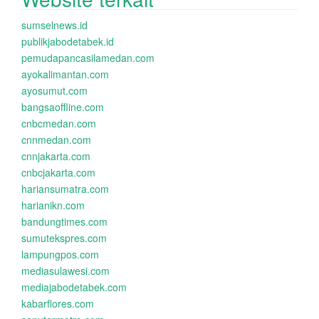
sumselnews.id
publikjabodetabek.id
pemudapancasilamedan.com
ayokalimantan.com
ayosumut.com
bangsaoffline.com
cnbcmedan.com
cnnmedan.com
cnnjakarta.com
cnbcjakarta.com
hariansumatra.com
harianikn.com
bandungtimes.com
sumutekspres.com
lampungpos.com
mediasulawesi.com
mediajabodetabek.com
kabarflores.com