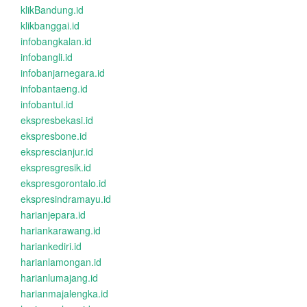
klikBandung.id
klikbanggai.id
infobangkalan.id
infobangli.id
infobanjarnegara.id
infobantaeng.id
infobantul.id
ekspresbekasi.id
ekspresbone.id
eksprescianjur.id
ekspresgresik.id
ekspresgorontalo.id
ekspresindramayu.id
harianjepara.id
hariankarawang.id
hariankediri.id
harianlamongan.id
harianlumajang.id
harianmajalengka.id