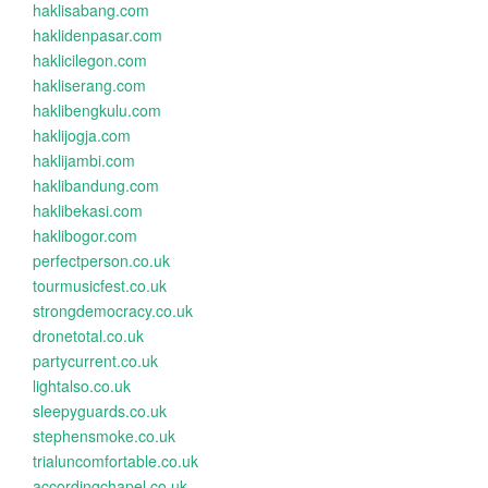
haklisabang.com
haklidenpasar.com
haklicilegon.com
hakliserang.com
haklibengkulu.com
haklijogja.com
haklijambi.com
haklibandung.com
haklibekasi.com
haklibogor.com
perfectperson.co.uk
tourmusicfest.co.uk
strongdemocracy.co.uk
dronetotal.co.uk
partycurrent.co.uk
lightalso.co.uk
sleepyguards.co.uk
stephensmoke.co.uk
trialuncomfortable.co.uk
accordingchapel.co.uk