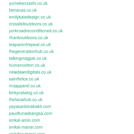
yumekanzashi.co.uk
fatnanas.co.uk
emilykatedesign.co.uk
crossfelloutdoors.co.uk
yorkroadreconditioned.co.uk
rfrankoutdoors.co.uk
teaparentrepeat.co.uk
thegenerationhub.co.uk
talkingmagpie.co.uk
humancotton.co.uk
newdawndigitals.co.uk
saintfelice.co.uk
mrjapparel.co.uk
kinkycatalog.co.uk
thefaciahub.co.uk
yayasanbinabakti.com
paudtunasbangsa.com
smkal-amin.com
smkal-manar.com
smkdarulamal.com