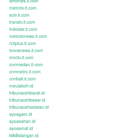
idntimes.it.com
metrotv.it.com
sctv.it.com
transtv.it.com
indosiar.it.com
metrotvnews.it.com
rctiplus.it.com
tvonenews.it.com
mnctv.it.com
cnnmedan.it.com
cnnmetro.it.com
cnnbali.it.com
meulaboh.id
tribunacehbarat.id
tribunacehbesar.id
tribunacehselatan.id
ayoagam.id
ayoasahan.id
ayoasmat.id
klikBalangan.id