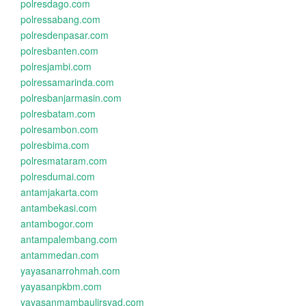
polresdago.com
polressabang.com
polresdenpasar.com
polresbanten.com
polresjambi.com
polressamarinda.com
polresbanjarmasin.com
polresbatam.com
polresambon.com
polresbima.com
polresmataram.com
polresdumai.com
antamjakarta.com
antambekasi.com
antambogor.com
antampalembang.com
antammedan.com
yayasanarrohmah.com
yayasanpkbm.com
yayasanmambaulirsyad.com