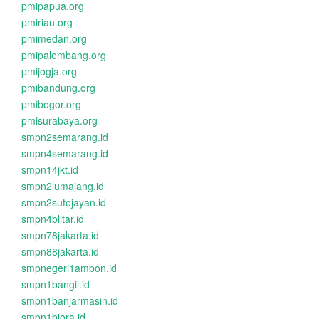
pmipapua.org
pmiriau.org
pmimedan.org
pmipalembang.org
pmijogja.org
pmibandung.org
pmibogor.org
pmisurabaya.org
smpn2semarang.id
smpn4semarang.id
smpn14jkt.id
smpn2lumajang.id
smpn2sutojayan.id
smpn4blitar.id
smpn78jakarta.id
smpn88jakarta.id
smpnegeri1ambon.id
smpn1bangil.id
smpn1banjarmasin.id
smpn1biora.id