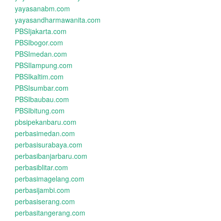
yayasanabm.com
yayasandharmawanita.com
PBSIjakarta.com
PBSIbogor.com
PBSImedan.com
PBSIlampung.com
PBSIkaltim.com
PBSIsumbar.com
PBSIbaubau.com
PBSIbitung.com
pbsipekanbaru.com
perbasimedan.com
perbasisurabaya.com
perbasibanjarbaru.com
perbasiblitar.com
perbasimagelang.com
perbasijambi.com
perbasiserang.com
perbasitangerang.com