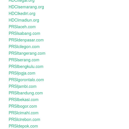
HDCItegal.org
HDCIsemarang.org
HDCIkediri.org
HDCImadiun.org
PRSIaceh.com
PRSIsabang.com
PRSIdenpasar.com
PRSIcilegon.com
PRSItangerang.com
PRSIserang.com
PRSIbengkulu.com
PRSIjogja.com
PRSIgorontalo.com
PRSIjambi.com
PRSIbandung.com
PRSIbekasi.com
PRSIbogor.com
PRSIcimahi.com
PRSIcirebon.com
PRSIdepok.com