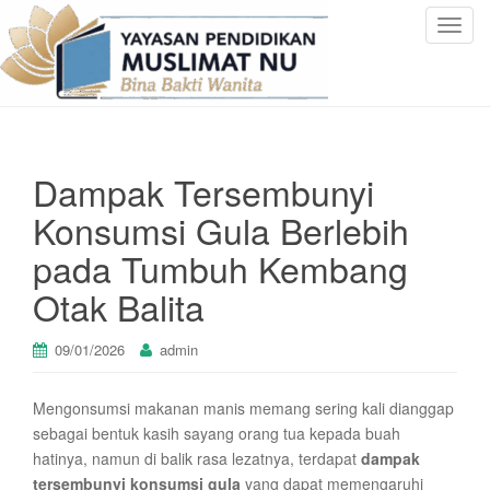
T
o
g
g
l
e
Dampak Tersembunyi
n
a
Konsumsi Gula Berlebih
v
pada Tumbuh Kembang
i
g
Otak Balita
a
t
09/01/2026
admin
i
o
n
Mengonsumsi makanan manis memang sering kali dianggap
sebagai bentuk kasih sayang orang tua kepada buah
hatinya, namun di balik rasa lezatnya, terdapat
dampak
tersembunyi konsumsi gula
yang dapat memengaruhi