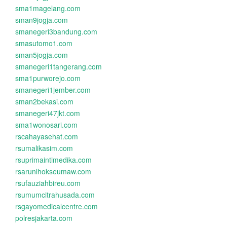
sma1magelang.com
sman9jogja.com
smanegeri3bandung.com
smasutomo1.com
sman5jogja.com
smanegeri1tangerang.com
sma1purworejo.com
smanegeri1jember.com
sman2bekasi.com
smanegeri47jkt.com
sma1wonosari.com
rscahayasehat.com
rsumalikasim.com
rsuprimaintimedika.com
rsarunlhokseumaw.com
rsufauziahbireu.com
rsumumcitrahusada.com
rsgayomedicalcentre.com
polresjakarta.com