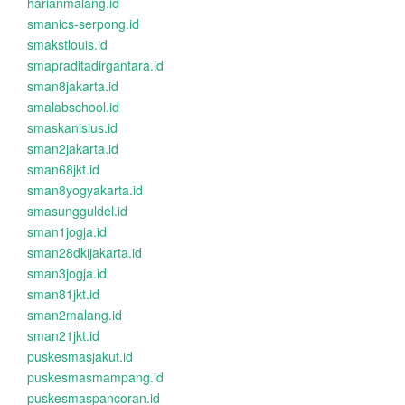
harianmalang.id
smanics-serpong.id
smakstlouis.id
smapraditadirgantara.id
sman8jakarta.id
smalabschool.id
smaskanisius.id
sman2jakarta.id
sman68jkt.id
sman8yogyakarta.id
smasungguldel.id
sman1jogja.id
sman28dkijakarta.id
sman3jogja.id
sman81jkt.id
sman2malang.id
sman21jkt.id
puskesmasjakut.id
puskesmasmampang.id
puskesmaspancoran.id