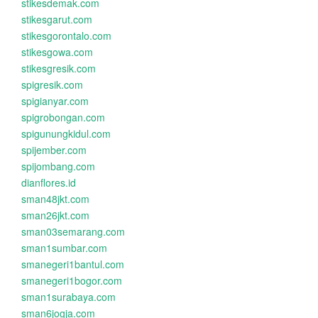
stikesdemak.com
stikesgarut.com
stikesgorontalo.com
stikesgowa.com
stikesgresik.com
spigresik.com
spigianyar.com
spigrobongan.com
spigunungkidul.com
spijember.com
spijombang.com
dianflores.id
sman48jkt.com
sman26jkt.com
sman03semarang.com
sman1sumbar.com
smanegeri1bantul.com
smanegeri1bogor.com
sman1surabaya.com
sman6jogja.com