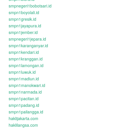
smpnegeri1bobotsari.id
smpn1boyolali.id
smpn1gresik.id
smpn1jayapura.id
smpn1jember.id
smpnegeri1jepara.id
smpn1karanganyar.id
smpn1kendari.id
smpn1kranggan.id
smpn1lamongan.id
smpn1luwuk.id
smpn1madiun.id
smpn1manokwari.id
smpn1narmada.id
smpn1pacitan.id
smpn1padang.id
smpn1pailangga.id
haklijakarta.com
haklilangsa.com