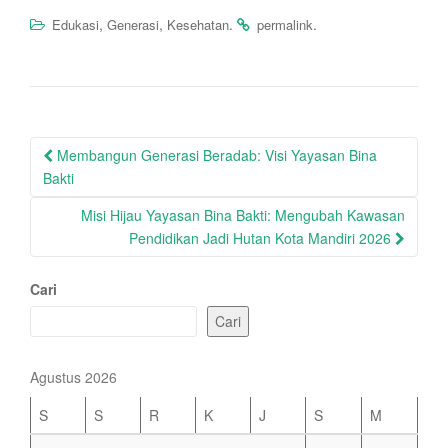
,
,
.
.
Edukasi
Generasi
Kesehatan
permalink
Post
Membangun Generasi Beradab: Visi Yayasan Bina
navigation
Bakti
Misi Hijau Yayasan Bina Bakti: Mengubah Kawasan
Pendidikan Jadi Hutan Kota Mandiri 2026
Cari
Cari
Agustus 2026
S
S
R
K
J
S
M