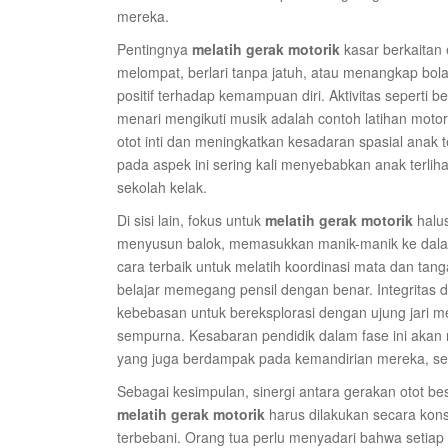
mereka.
Pentingnya
melatih gerak motorik
kasar berkaitan
melompat, berlari tanpa jatuh, atau menangkap bo
positif terhadap kemampuan diri. Aktivitas seperti 
menari mengikuti musik adalah contoh latihan motor
otot inti dan meningkatkan kesadaran spasial anak 
pada aspek ini sering kali menyebabkan anak terli
sekolah kelak.
Di sisi lain, fokus untuk
melatih gerak motorik
halus
menyusun balok, memasukkan manik-manik ke dalam
cara terbaik untuk melatih koordinasi mata dan tan
belajar memegang pensil dengan benar. Integritas 
kebebasan untuk bereksplorasi dengan ujung jari m
sempurna. Kesabaran pendidik dalam fase ini akan 
yang juga berdampak pada kemandirian mereka, sep
Sebagai kesimpulan, sinergi antara gerakan otot b
melatih gerak motorik
harus dilakukan secara ko
terbebani. Orang tua perlu menyadari bahwa setiap 