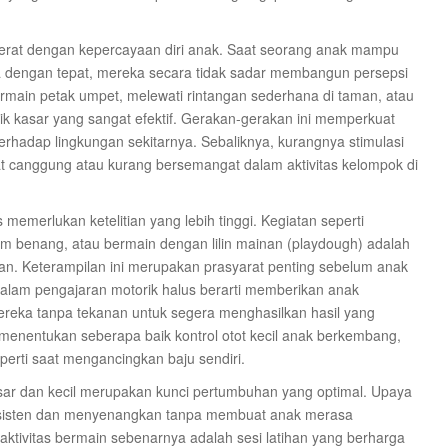
 erat dengan kepercayaan diri anak. Saat seorang anak mampu
la dengan tepat, mereka secara tidak sadar membangun persepsi
bermain petak umpet, melewati rintangan sederhana di taman, atau
ik kasar yang sangat efektif. Gerakan-gerakan ini memperkuat
terhadap lingkungan sekitarnya. Sebaliknya, kurangnya stimulasi
hat canggung atau kurang bersemangat dalam aktivitas kelompok di
 memerlukan ketelitian yang lebih tinggi. Kegiatan seperti
 benang, atau bermain dengan lilin mainan (playdough) adalah
gan. Keterampilan ini merupakan prasyarat penting sebelum anak
dalam pengajaran motorik halus berarti memberikan anak
ereka tanpa tekanan untuk segera menghasilkan hasil yang
menentukan seberapa baik kontrol otot kecil anak berkembang,
erti saat mengancingkan baju sendiri.
esar dan kecil merupakan kunci pertumbuhan yang optimal. Upaya
nsisten dan menyenangkan tanpa membuat anak merasa
aktivitas bermain sebenarnya adalah sesi latihan yang berharga