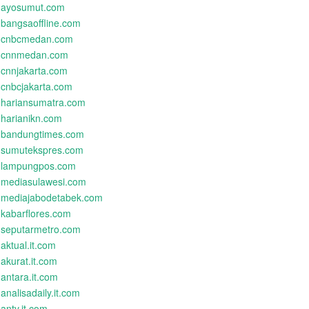
ayosumut.com
bangsaoffline.com
cnbcmedan.com
cnnmedan.com
cnnjakarta.com
cnbcjakarta.com
hariansumatra.com
harianikn.com
bandungtimes.com
sumutekspres.com
lampungpos.com
mediasulawesi.com
mediajabodetabek.com
kabarflores.com
seputarmetro.com
aktual.it.com
akurat.it.com
antara.it.com
analisadaily.it.com
antv.it.com