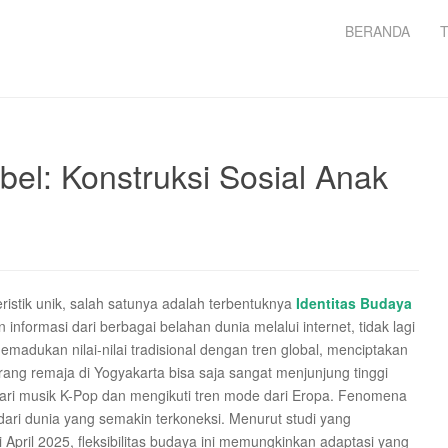
BERANDA
bel: Konstruksi Sosial Anak
eristik unik, salah satunya adalah terbentuknya
Identitas Budaya
nformasi dari berbagai belahan dunia melalui internet, tidak lagi
madukan nilai-nilai tradisional dengan tren global, menciptakan
rang remaja di Yogyakarta bisa saja sangat menjunjung tinggi
i musik K-Pop dan mengikuti tren mode dari Eropa. Fenomena
 dari dunia yang semakin terkoneksi. Menurut studi yang
i April 2025, fleksibilitas budaya ini memungkinkan adaptasi yang