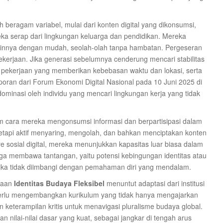
leh beragam variabel, mulai dari konten digital yang dikonsumsi,
ereka serap dari lingkungan keluarga dan pendidikan. Mereka
lainnya dengan mudah, seolah-olah tanpa hambatan. Pergeseran
pekerjaan. Jika generasi sebelumnya cenderung mencari stabilitas
ih pekerjaan yang memberikan kebebasan waktu dan lokasi, serta
oran dari Forum Ekonomi Digital Nasional pada 10 Juni 2025 di
minasi oleh individu yang mencari lingkungan kerja yang tidak
am cara mereka mengonsumsi informasi dan berpartisipasi dalam
 tetapi aktif menyaring, mengolah, dan bahkan menciptakan konten
sosial digital, mereka menunjukkan kapasitas luar biasa dalam
 juga membawa tantangan, yaitu potensi kebingungan identitas atau
, jika tidak diimbangi dengan pemahaman diri yang mendalam.
adaan
Identitas Budaya Fleksibel
menuntut adaptasi dari institusi
 perlu mengembangkan kurikulum yang tidak hanya mengajarkan
 keterampilan kritis untuk menavigasi pluralisme budaya global.
 nilai-nilai dasar yang kuat, sebagai jangkar di tengah arus