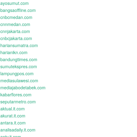
ayosumut.com
bangsaoffline.com
cnbcmedan.com
cnnmedan.com
cnnjakarta.com
cnbcjakarta.com
hariansumatra.com
harianikn.com
bandungtimes.com
sumutekspres.com
lampungpos.com
mediasulawesi.com
mediajabodetabek.com
kabarflores.com
seputarmetro.com
aktual.it.com
akurat.it.com
antara.it.com
analisadaily.it.com
antv.it.com