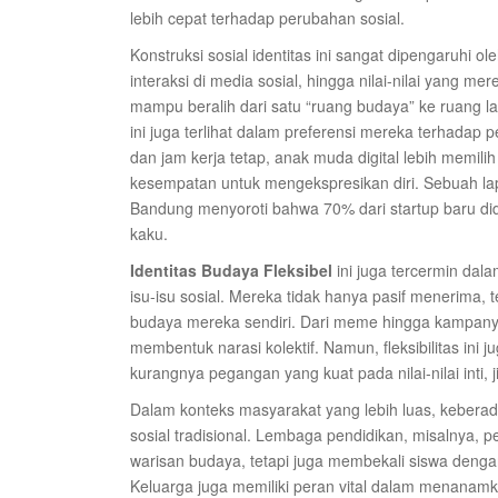
lebih cepat terhadap perubahan sosial.
Konstruksi sosial identitas ini sangat dipengaruhi o
interaksi di media sosial, hingga nilai-nilai yang m
mampu beralih dari satu “ruang budaya” ke ruang 
ini juga terlihat dalam preferensi mereka terhadap 
dan jam kerja tetap, anak muda digital lebih memil
kesempatan untuk mengekspresikan diri. Sebuah lap
Bandung menyoroti bahwa 70% dari startup baru dido
kaku.
Identitas Budaya Fleksibel
ini juga tercermin dal
isu-isu sosial. Mereka tidak hanya pasif menerima,
budaya mereka sendiri. Dari meme hingga kampanye 
membentuk narasi kolektif. Namun, fleksibilitas ini
kurangnya pegangan yang kuat pada nilai-nilai inti
Dalam konteks masyarakat yang lebih luas, keber
sosial tradisional. Lembaga pendidikan, misalnya,
warisan budaya, tetapi juga membekali siswa dengan
Keluarga juga memiliki peran vital dalam menanamkan