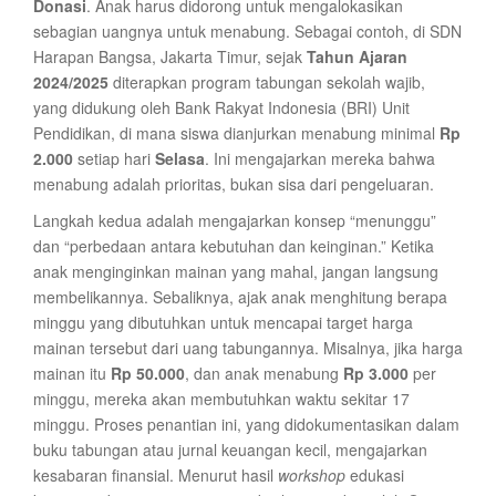
Donasi
. Anak harus didorong untuk mengalokasikan
sebagian uangnya untuk menabung. Sebagai contoh, di SDN
Harapan Bangsa, Jakarta Timur, sejak
Tahun Ajaran
2024/2025
diterapkan program tabungan sekolah wajib,
yang didukung oleh Bank Rakyat Indonesia (BRI) Unit
Pendidikan, di mana siswa dianjurkan menabung minimal
Rp
2.000
setiap hari
Selasa
. Ini mengajarkan mereka bahwa
menabung adalah prioritas, bukan sisa dari pengeluaran.
Langkah kedua adalah mengajarkan konsep “menunggu”
dan “perbedaan antara kebutuhan dan keinginan.” Ketika
anak menginginkan mainan yang mahal, jangan langsung
membelikannya. Sebaliknya, ajak anak menghitung berapa
minggu yang dibutuhkan untuk mencapai target harga
mainan tersebut dari uang tabungannya. Misalnya, jika harga
mainan itu
Rp 50.000
, dan anak menabung
Rp 3.000
per
minggu, mereka akan membutuhkan waktu sekitar 17
minggu. Proses penantian ini, yang didokumentasikan dalam
buku tabungan atau jurnal keuangan kecil, mengajarkan
kesabaran finansial. Menurut hasil
workshop
edukasi