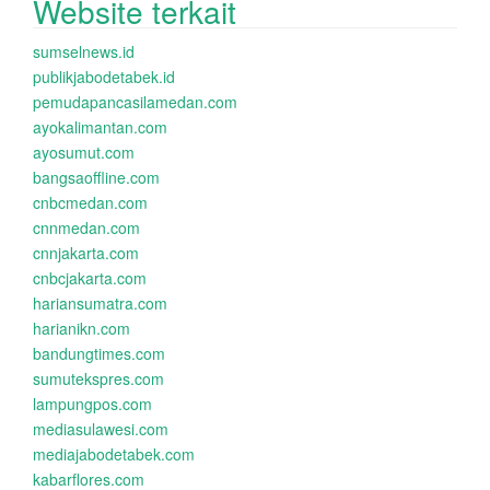
Website terkait
sumselnews.id
publikjabodetabek.id
pemudapancasilamedan.com
ayokalimantan.com
ayosumut.com
bangsaoffline.com
cnbcmedan.com
cnnmedan.com
cnnjakarta.com
cnbcjakarta.com
hariansumatra.com
harianikn.com
bandungtimes.com
sumutekspres.com
lampungpos.com
mediasulawesi.com
mediajabodetabek.com
kabarflores.com