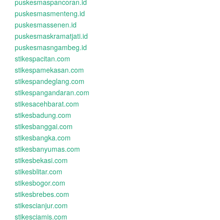
puskesmaspancoran.id
puskesmasmenteng.id
puskesmassenen.id
puskesmaskramatjati.id
puskesmasngambeg.id
stikespacitan.com
stikespamekasan.com
stikespandeglang.com
stikespangandaran.com
stikesacehbarat.com
stikesbadung.com
stikesbanggai.com
stikesbangka.com
stikesbanyumas.com
stikesbekasi.com
stikesblitar.com
stikesbogor.com
stikesbrebes.com
stikescianjur.com
stikesciamis.com