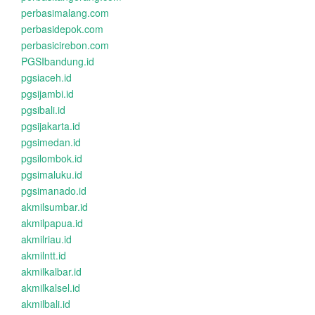
perbasimalang.com
perbasidepok.com
perbasicirebon.com
PGSIbandung.id
pgsiaceh.id
pgsijambi.id
pgsibali.id
pgsijakarta.id
pgsimedan.id
pgsilombok.id
pgsimaluku.id
pgsimanado.id
akmilsumbar.id
akmilpapua.id
akmilriau.id
akmilntt.id
akmilkalbar.id
akmilkalsel.id
akmilbali.id