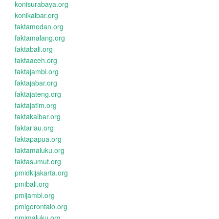
konisurabaya.org
konikalbar.org
faktamedan.org
faktamalang.org
faktabali.org
faktaaceh.org
faktajambi.org
faktajabar.org
faktajateng.org
faktajatim.org
faktakalbar.org
faktariau.org
faktapapua.org
faktamaluku.org
faktasumut.org
pmidkijakarta.org
pmibali.org
pmijambi.org
pmigorontalo.org
pmimaluku.org