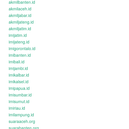
akmilbanten.id
akmilaceh.id
akmiljabar.id
akmiljateng.id
akmiljatim.id
imijatim.id
imijateng.id
imigorontalo.id
imibanten.id
imibali.id
imijambi.id
imikalbar.id
imikalsel.id
imipapua.id
imisumbar.id
imisumut.id
imiriau.id
imilampung.id
suaraaceh.org
suarabanten.org