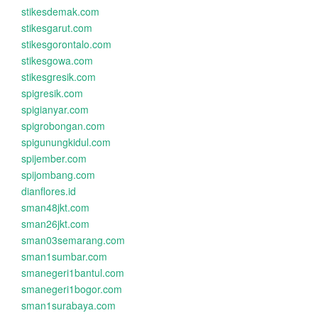
stikesdemak.com
stikesgarut.com
stikesgorontalo.com
stikesgowa.com
stikesgresik.com
spigresik.com
spigianyar.com
spigrobongan.com
spigunungkidul.com
spijember.com
spijombang.com
dianflores.id
sman48jkt.com
sman26jkt.com
sman03semarang.com
sman1sumbar.com
smanegeri1bantul.com
smanegeri1bogor.com
sman1surabaya.com