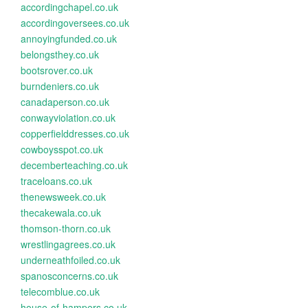
accordingchapel.co.uk
accordingoversees.co.uk
annoyingfunded.co.uk
belongsthey.co.uk
bootsrover.co.uk
burndeniers.co.uk
canadaperson.co.uk
conwayviolation.co.uk
copperfielddresses.co.uk
cowboysspot.co.uk
decemberteaching.co.uk
traceloans.co.uk
thenewsweek.co.uk
thecakewala.co.uk
thomson-thorn.co.uk
wrestlingagrees.co.uk
underneathfoiled.co.uk
spanosconcerns.co.uk
telecomblue.co.uk
house-of-hampers.co.uk