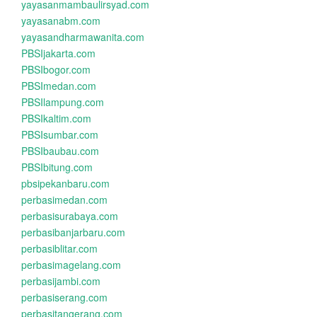
yayasanmambaulirsyad.com
yayasanabm.com
yayasandharmawanita.com
PBSIjakarta.com
PBSIbogor.com
PBSImedan.com
PBSIlampung.com
PBSIkaltim.com
PBSIsumbar.com
PBSIbaubau.com
PBSIbitung.com
pbsipekanbaru.com
perbasimedan.com
perbasisurabaya.com
perbasibanjarbaru.com
perbasiblitar.com
perbasimagelang.com
perbasijambi.com
perbasiserang.com
perbasitangerang.com