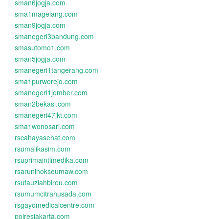
sman6jogja.com
sma1magelang.com
sman9jogja.com
smanegeri3bandung.com
smasutomo1.com
sman5jogja.com
smanegeri1tangerang.com
sma1purworejo.com
smanegeri1jember.com
sman2bekasi.com
smanegeri47jkt.com
sma1wonosari.com
rscahayasehat.com
rsumalikasim.com
rsuprimaintimedika.com
rsarunlhokseumaw.com
rsufauziahbireu.com
rsumumcitrahusada.com
rsgayomedicalcentre.com
polresjakarta.com