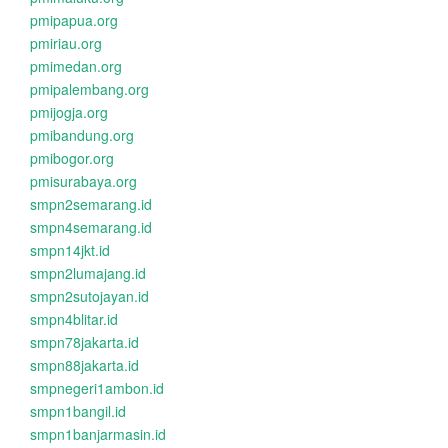
pmipapua.org
pmiriau.org
pmimedan.org
pmipalembang.org
pmijogja.org
pmibandung.org
pmibogor.org
pmisurabaya.org
smpn2semarang.id
smpn4semarang.id
smpn14jkt.id
smpn2lumajang.id
smpn2sutojayan.id
smpn4blitar.id
smpn78jakarta.id
smpn88jakarta.id
smpnegeri1ambon.id
smpn1bangil.id
smpn1banjarmasin.id