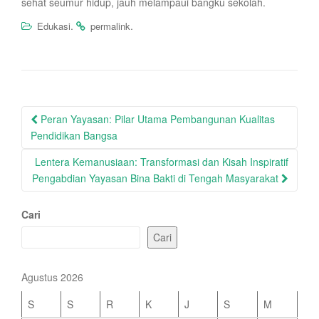
sehat seumur hidup, jauh melampaui bangku sekolah.
.
.
Edukasi
permalink
Post
Peran Yayasan: Pilar Utama Pembangunan Kualitas
navigation
Pendidikan Bangsa
Lentera Kemanusiaan: Transformasi dan Kisah Inspiratif
Pengabdian Yayasan Bina Bakti di Tengah Masyarakat
Cari
Cari
Agustus 2026
S
S
R
K
J
S
M