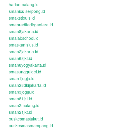
harianmalang.id
smanics-serpong.id
smakstlouis.id
smapraditadirgantara.id
sman8jakarta.id
smalabschool.id
smaskanisius.id
sman2jakarta.id
sman68jkt.id
sman8yogyakarta.id
smasungguldel.id
sman1jogja.id
sman28dkijakarta.id
sman3jogja.id
sman81jkt.id
sman2malang.id
sman21jkt.id
puskesmasjakut.id
puskesmasmampang.id