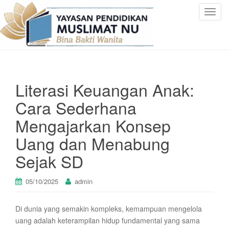
T
o
g
g
l
e
Literasi Keuangan Anak:
n
a
Cara Sederhana
v
Mengajarkan Konsep
i
g
Uang dan Menabung
a
Sejak SD
t
i
o
05/10/2025
admin
n
Di dunia yang semakin kompleks, kemampuan mengelola
uang adalah keterampilan hidup fundamental yang sama