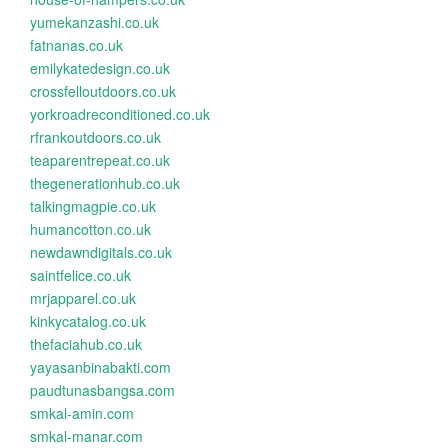
yumekanzashi.co.uk
fatnanas.co.uk
emilykatedesign.co.uk
crossfelloutdoors.co.uk
yorkroadreconditioned.co.uk
rfrankoutdoors.co.uk
teaparentrepeat.co.uk
thegenerationhub.co.uk
talkingmagpie.co.uk
humancotton.co.uk
newdawndigitals.co.uk
saintfelice.co.uk
mrjapparel.co.uk
kinkycatalog.co.uk
thefaciahub.co.uk
yayasanbinabakti.com
paudtunasbangsa.com
smkal-amin.com
smkal-manar.com