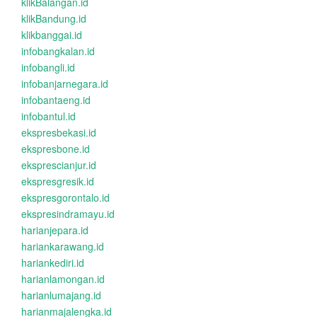
klikBalangan.id
klikBandung.id
klikbanggai.id
infobangkalan.id
infobangli.id
infobanjarnegara.id
infobantaeng.id
infobantul.id
ekspresbekasi.id
ekspresbone.id
eksprescianjur.id
ekspresgresik.id
ekspresgorontalo.id
ekspresindramayu.id
harianjepara.id
hariankarawang.id
hariankediri.id
harianlamongan.id
harianlumajang.id
harianmajalengka.id