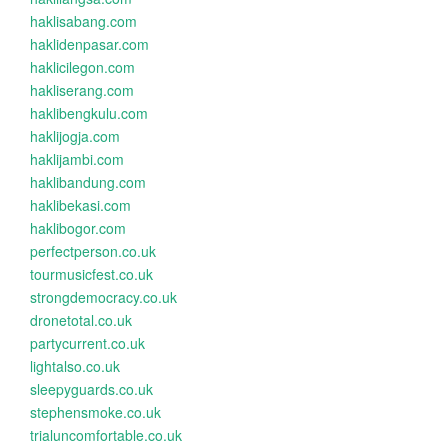
haklisabang.com
haklidenpasar.com
haklicilegon.com
hakliserang.com
haklibengkulu.com
haklijogja.com
haklijambi.com
haklibandung.com
haklibekasi.com
haklibogor.com
perfectperson.co.uk
tourmusicfest.co.uk
strongdemocracy.co.uk
dronetotal.co.uk
partycurrent.co.uk
lightalso.co.uk
sleepyguards.co.uk
stephensmoke.co.uk
trialuncomfortable.co.uk