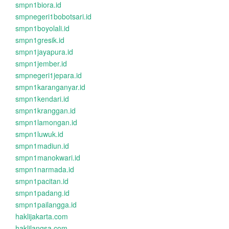
smpn1biora.id
smpnegeri1bobotsari.id
smpn1boyolali.id
smpn1gresik.id
smpn1jayapura.id
smpn1jember.id
smpnegeri1jepara.id
smpn1karanganyar.id
smpn1kendari.id
smpn1kranggan.id
smpn1lamongan.id
smpn1luwuk.id
smpn1madiun.id
smpn1manokwari.id
smpn1narmada.id
smpn1pacitan.id
smpn1padang.id
smpn1pailangga.id
haklijakarta.com
haklilangsa.com