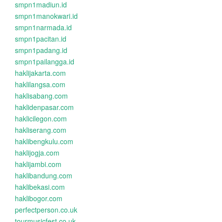
smpn1madiun.id
smpn1manokwari.id
smpn1narmada.id
smpn1pacitan.id
smpn1padang.id
smpn1pailangga.id
haklijakarta.com
haklilangsa.com
haklisabang.com
haklidenpasar.com
haklicilegon.com
hakliserang.com
haklibengkulu.com
haklijogja.com
haklijambi.com
haklibandung.com
haklibekasi.com
haklibogor.com
perfectperson.co.uk
tourmusicfest.co.uk