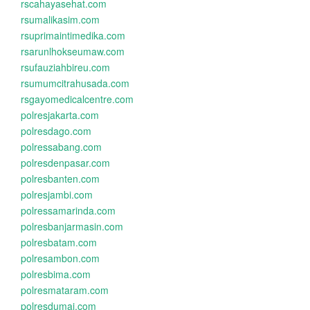
rscahayasehat.com
rsumalikasim.com
rsuprimaintimedika.com
rsarunlhokseumaw.com
rsufauziahbireu.com
rsumumcitrahusada.com
rsgayomedicalcentre.com
polresjakarta.com
polresdago.com
polressabang.com
polresdenpasar.com
polresbanten.com
polresjambi.com
polressamarinda.com
polresbanjarmasin.com
polresbatam.com
polresambon.com
polresbima.com
polresmataram.com
polresdumai.com