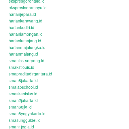
ekspresgorontalo.id
ekspresindramayu.id
harianjepara.id
hariankarawang.id
hariankediri.id
harianlamongan.id
harianlumajang.id
harianmajalengka.id
harianmalang.id
smanics-serpong.id
smakstlouis.id
smapraditadirgantara.id
sman8jakarta.id
smalabschool.id
smaskanisius.id
sman2jakarta.id
sman68jkt.id
sman8yogyakarta.id
smasungguldel.id
sman1jogja.id