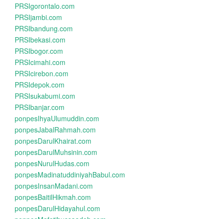
PRSIgorontalo.com
PRSIjambi.com
PRSIbandung.com
PRSIbekasi.com
PRSIbogor.com
PRSIcimahi.com
PRSIcirebon.com
PRSIdepok.com
PRSIsukabumi.com
PRSIbanjar.com
ponpesIhyaUlumuddin.com
ponpesJabalRahmah.com
ponpesDarulKhairat.com
ponpesDarulMuhsinin.com
ponpesNurulHudas.com
ponpesMadinatuddiniyahBabul.com
ponpesInsanMadani.com
ponpesBaitilHikmah.com
ponpesDarulHidayahul.com