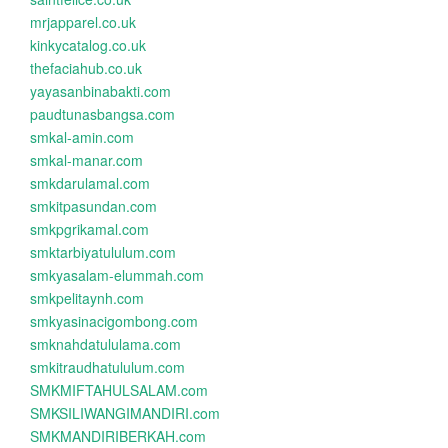
mrjapparel.co.uk
kinkycatalog.co.uk
thefaciahub.co.uk
yayasanbinabakti.com
paudtunasbangsa.com
smkal-amin.com
smkal-manar.com
smkdarulamal.com
smkitpasundan.com
smkpgrikamal.com
smktarbiyatululum.com
smkyasalam-elummah.com
smkpelitaynh.com
smkyasinacigombong.com
smknahdatululama.com
smkitraudhatululum.com
SMKMIFTAHULSALAM.com
SMKSILIWANGIMANDIRI.com
SMKMANDIRIBERKAH.com