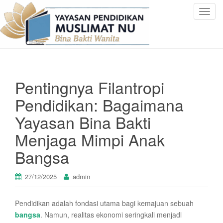
T
o
g
g
l
e
Pentingnya Filantropi
n
a
Pendidikan: Bagaimana
v
Yayasan Bina Bakti
i
g
Menjaga Mimpi Anak
a
Bangsa
t
i
o
27/12/2025
admin
n
Pendidikan adalah fondasi utama bagi kemajuan sebuah
bangsa
. Namun, realitas ekonomi seringkali menjadi