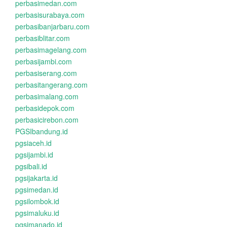
perbasimedan.com
perbasisurabaya.com
perbasibanjarbaru.com
perbasiblitar.com
perbasimagelang.com
perbasijambi.com
perbasiserang.com
perbasitangerang.com
perbasimalang.com
perbasidepok.com
perbasicirebon.com
PGSIbandung.id
pgsiaceh.id
pgsijambi.id
pgsibali.id
pgsijakarta.id
pgsimedan.id
pgsilombok.id
pgsimaluku.id
pgsimanado.id