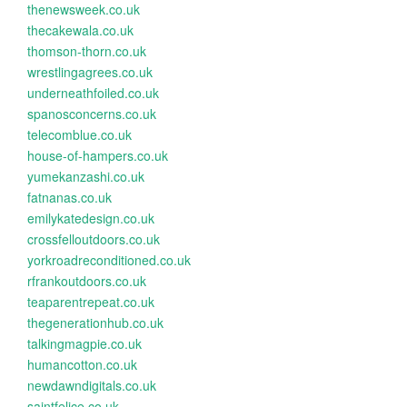
thenewsweek.co.uk
thecakewala.co.uk
thomson-thorn.co.uk
wrestlingagrees.co.uk
underneathfoiled.co.uk
spanosconcerns.co.uk
telecomblue.co.uk
house-of-hampers.co.uk
yumekanzashi.co.uk
fatnanas.co.uk
emilykatedesign.co.uk
crossfelloutdoors.co.uk
yorkroadreconditioned.co.uk
rfrankoutdoors.co.uk
teaparentrepeat.co.uk
thegenerationhub.co.uk
talkingmagpie.co.uk
humancotton.co.uk
newdawndigitals.co.uk
saintfelice.co.uk