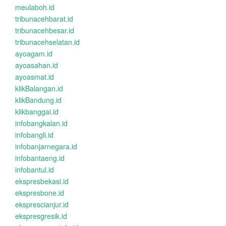
meulaboh.id
tribunacehbarat.id
tribunacehbesar.id
tribunacehselatan.id
ayoagam.id
ayoasahan.id
ayoasmat.id
klikBalangan.id
klikBandung.id
klikbanggai.id
infobangkalan.id
infobangli.id
infobanjarnegara.id
infobantaeng.id
infobantul.id
ekspresbekasi.id
ekspresbone.id
eksprescianjur.id
ekspresgresik.id