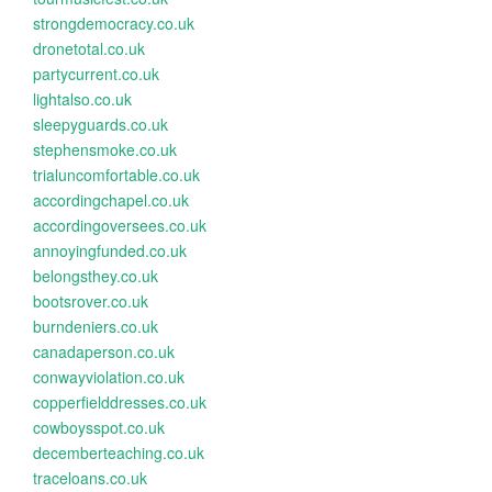
strongdemocracy.co.uk
dronetotal.co.uk
partycurrent.co.uk
lightalso.co.uk
sleepyguards.co.uk
stephensmoke.co.uk
trialuncomfortable.co.uk
accordingchapel.co.uk
accordingoversees.co.uk
annoyingfunded.co.uk
belongsthey.co.uk
bootsrover.co.uk
burndeniers.co.uk
canadaperson.co.uk
conwayviolation.co.uk
copperfielddresses.co.uk
cowboysspot.co.uk
decemberteaching.co.uk
traceloans.co.uk