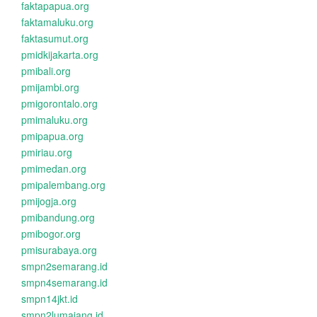
faktapapua.org
faktamaluku.org
faktasumut.org
pmidkijakarta.org
pmibali.org
pmijambi.org
pmigorontalo.org
pmimaluku.org
pmipapua.org
pmiriau.org
pmimedan.org
pmipalembang.org
pmijogja.org
pmibandung.org
pmibogor.org
pmisurabaya.org
smpn2semarang.id
smpn4semarang.id
smpn14jkt.id
smpn2lumajang.id