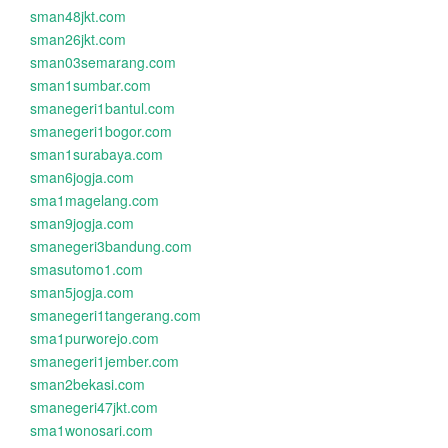
sman48jkt.com
sman26jkt.com
sman03semarang.com
sman1sumbar.com
smanegeri1bantul.com
smanegeri1bogor.com
sman1surabaya.com
sman6jogja.com
sma1magelang.com
sman9jogja.com
smanegeri3bandung.com
smasutomo1.com
sman5jogja.com
smanegeri1tangerang.com
sma1purworejo.com
smanegeri1jember.com
sman2bekasi.com
smanegeri47jkt.com
sma1wonosari.com