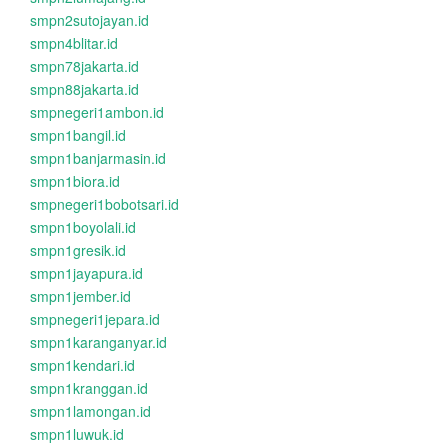
smpn2sutojayan.id
smpn4blitar.id
smpn78jakarta.id
smpn88jakarta.id
smpnegeri1ambon.id
smpn1bangil.id
smpn1banjarmasin.id
smpn1biora.id
smpnegeri1bobotsari.id
smpn1boyolali.id
smpn1gresik.id
smpn1jayapura.id
smpn1jember.id
smpnegeri1jepara.id
smpn1karanganyar.id
smpn1kendari.id
smpn1kranggan.id
smpn1lamongan.id
smpn1luwuk.id