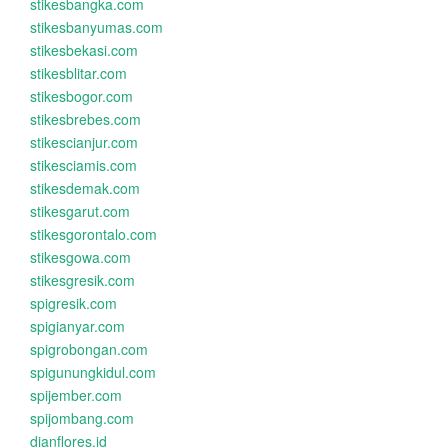
stikesbangka.com
stikesbanyumas.com
stikesbekasi.com
stikesblitar.com
stikesbogor.com
stikesbrebes.com
stikescianjur.com
stikesciamis.com
stikesdemak.com
stikesgarut.com
stikesgorontalo.com
stikesgowa.com
stikesgresik.com
spigresik.com
spigianyar.com
spigrobongan.com
spigunungkidul.com
spijember.com
spijombang.com
dianflores.id