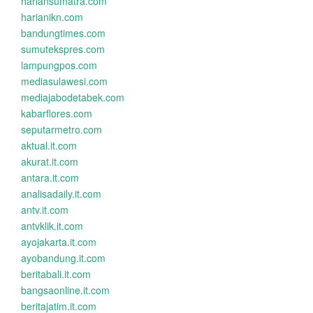
hariansumatra.com
harianikn.com
bandungtimes.com
sumutekspres.com
lampungpos.com
mediasulawesi.com
mediajabodetabek.com
kabarflores.com
seputarmetro.com
aktual.it.com
akurat.it.com
antara.it.com
analisadaily.it.com
antv.it.com
antvklik.it.com
ayojakarta.it.com
ayobandung.it.com
beritabali.it.com
bangsaonline.it.com
beritajatim.it.com