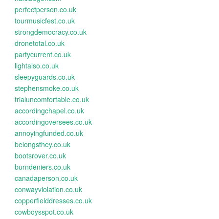
perfectperson.co.uk
tourmusicfest.co.uk
strongdemocracy.co.uk
dronetotal.co.uk
partycurrent.co.uk
lightalso.co.uk
sleepyguards.co.uk
stephensmoke.co.uk
trialuncomfortable.co.uk
accordingchapel.co.uk
accordingoversees.co.uk
annoyingfunded.co.uk
belongsthey.co.uk
bootsrover.co.uk
burndeniers.co.uk
canadaperson.co.uk
conwayviolation.co.uk
copperfielddresses.co.uk
cowboysspot.co.uk