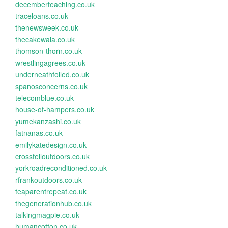
decemberteaching.co.uk
traceloans.co.uk
thenewsweek.co.uk
thecakewala.co.uk
thomson-thorn.co.uk
wrestlingagrees.co.uk
underneathfoiled.co.uk
spanosconcerns.co.uk
telecomblue.co.uk
house-of-hampers.co.uk
yumekanzashi.co.uk
fatnanas.co.uk
emilykatedesign.co.uk
crossfelloutdoors.co.uk
yorkroadreconditioned.co.uk
rfrankoutdoors.co.uk
teaparentrepeat.co.uk
thegenerationhub.co.uk
talkingmagpie.co.uk
humancotton.co.uk