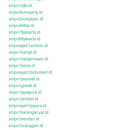
smpn14jkt.id
smpn2lumajang.id
smpn2sutojayan.id
smpn4blitar.id
smpn78jakarta.id
smpn88jakarta.id
smpnegeri1ambon.id
smpn1bangil.id
smpn1banjarmasin.id
smpn1biora.id
smpnegeri1bobotsari.id
smpn1boyolali.id
smpn1gresik.id
smpn1jayapura.id
smpn1jember.id
smpnegeri1jepara.id
smpn1karanganyar.id
smpn1kendari.id
smpn1kranggan.id