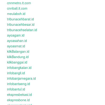
cnnmetro.it.com
cnnbali.it.com
meulaboh.id
tribunacehbarat.id
tribunacehbesar.id
tribunacehselatan.id
ayoagam.id
ayoasahan.id
ayoasmat.id
klikBalangan.id
klikBandung.id
klikbanggai.id
infobangkalan.id
infobangli.id
infobanjarnegara.id
infobantaeng.id
infobantul.id
ekspresbekasi.id
ekspresbone.id