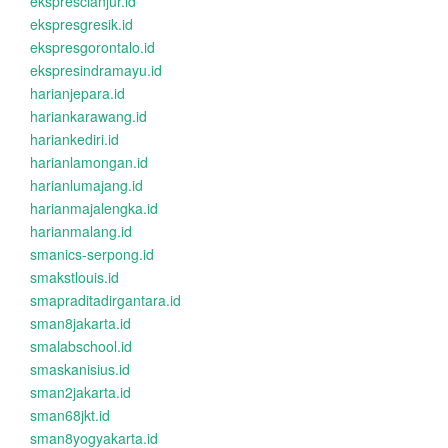
eksprescianjur.id
ekspresgresik.id
ekspresgorontalo.id
ekspresindramayu.id
harianjepara.id
hariankarawang.id
hariankediri.id
harianlamongan.id
harianlumajang.id
harianmajalengka.id
harianmalang.id
smanics-serpong.id
smakstlouis.id
smapraditadirgantara.id
sman8jakarta.id
smalabschool.id
smaskanisius.id
sman2jakarta.id
sman68jkt.id
sman8yogyakarta.id