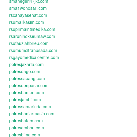
smanegeri47jkt.com
sma1wonosari.com
rscahayasehat.com
rsumalikasim.com
rsuprimaintimedika.com
rsarunlhokseumaw.com
rsufauziahbireu.com
rsumumcitrahusada.com
rsgayomedicalcentre.com
polresjakarta.com
polresdago.com
polressabang.com
polresdenpasar.com
polresbanten.com
polresjambi.com
polressamarinda.com
polresbanjarmasin.com
polresbatam.com
polresambon.com
polresbima.com