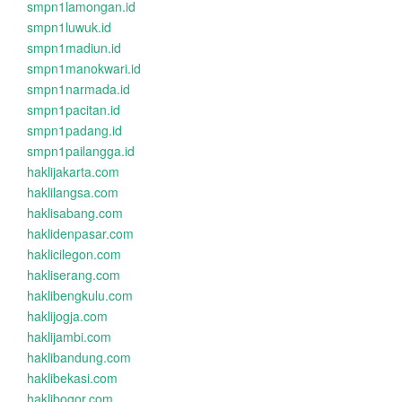
smpn1lamongan.id
smpn1luwuk.id
smpn1madiun.id
smpn1manokwari.id
smpn1narmada.id
smpn1pacitan.id
smpn1padang.id
smpn1pailangga.id
haklijakarta.com
haklilangsa.com
haklisabang.com
haklidenpasar.com
haklicilegon.com
hakliserang.com
haklibengkulu.com
haklijogja.com
haklijambi.com
haklibandung.com
haklibekasi.com
haklibogor.com