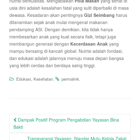
nutrisi berkualitas. Mengabaikan
Pola Makan
yang sehat di
usia dini adalah kesalahan fatal yang sulit diperbaiki di masa
dewasa. Kesadaran akan pentingnya
Gizi Seimbang
harus
ditanamkan sejak anak mulai mengenal makanan
pendamping ASI. Dengan demikian, kita tidak hanya
membesarkan anak yang kuat secara fisik, tetapi juga
membangun generasi dengan
Kecerdasan Anak
yang
mampu bersaing di kancah global. Nutrisi adalah fondasi,
dan edukasi adalah jalannya menuju masa depan bangsa
yang lebih cerdas dan berdaya saing tinggi.
,
.
.
Edukasi
Kesehatan
permalink
Post
Dampak Positif Program Pengabdian Yayasan Bina
navigation
Bakti
Transparansi Yayasan: Standar Mutu Kelola Zakat