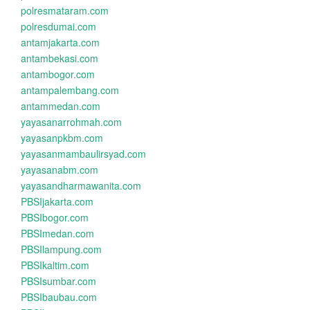
polresmataram.com
polresdumai.com
antamjakarta.com
antambekasi.com
antambogor.com
antampalembang.com
antammedan.com
yayasanarrohmah.com
yayasanpkbm.com
yayasanmambaulirsyad.com
yayasanabm.com
yayasandharmawanita.com
PBSIjakarta.com
PBSIbogor.com
PBSImedan.com
PBSIlampung.com
PBSIkaltim.com
PBSIsumbar.com
PBSIbaubau.com