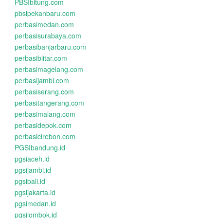
PBSIbitung.com
pbsipekanbaru.com
perbasimedan.com
perbasisurabaya.com
perbasibanjarbaru.com
perbasiblitar.com
perbasimagelang.com
perbasijambi.com
perbasiserang.com
perbasitangerang.com
perbasimalang.com
perbasidepok.com
perbasicirebon.com
PGSIbandung.id
pgsiaceh.id
pgsijambi.id
pgsibali.id
pgsijakarta.id
pgsimedan.id
pgsilombok.id