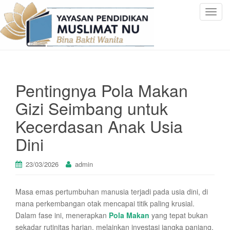
T
o
g
g
l
e
Pentingnya Pola Makan
n
a
Gizi Seimbang untuk
v
Kecerdasan Anak Usia
i
g
Dini
a
t
23/03/2026
admin
i
o
n
Masa emas pertumbuhan manusia terjadi pada usia dini, di
mana perkembangan otak mencapai titik paling krusial.
Dalam fase ini, menerapkan
Pola Makan
yang tepat bukan
sekadar rutinitas harian, melainkan investasi jangka panjang.