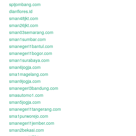
spijombang.com
dianflores.id
sman48jkt.com
sman26jkt.com
sman03semarang.com
sman1sumbar.com
smanegeri1bantul.com
smanegeri1bogor.com
sman1surabaya.com
sman6jogja.com
sma1magelang.com
sman9jogja.com
smanegeri3bandung.com
smasutomo1.com
sman5jogja.com
smanegeri1tangerang.com
sma1purworejo.com
smanegeri1jember.com
sman2bekasi.com