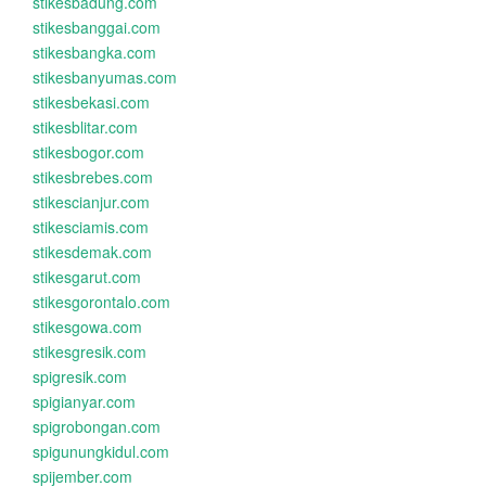
stikesbadung.com
stikesbanggai.com
stikesbangka.com
stikesbanyumas.com
stikesbekasi.com
stikesblitar.com
stikesbogor.com
stikesbrebes.com
stikescianjur.com
stikesciamis.com
stikesdemak.com
stikesgarut.com
stikesgorontalo.com
stikesgowa.com
stikesgresik.com
spigresik.com
spigianyar.com
spigrobongan.com
spigunungkidul.com
spijember.com