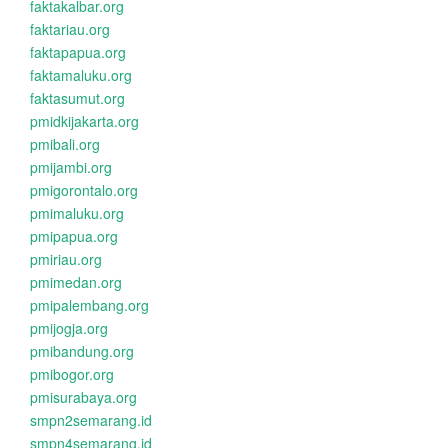
faktakalbar.org
faktariau.org
faktapapua.org
faktamaluku.org
faktasumut.org
pmidkijakarta.org
pmibali.org
pmijambi.org
pmigorontalo.org
pmimaluku.org
pmipapua.org
pmiriau.org
pmimedan.org
pmipalembang.org
pmijogja.org
pmibandung.org
pmibogor.org
pmisurabaya.org
smpn2semarang.id
smpn4semarang.id