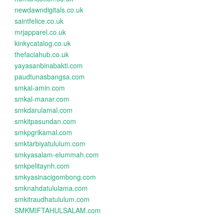
newdawndigitals.co.uk
saintfelice.co.uk
mrjapparel.co.uk
kinkycatalog.co.uk
thefaciahub.co.uk
yayasanbinabakti.com
paudtunasbangsa.com
smkal-amin.com
smkal-manar.com
smkdarulamal.com
smkitpasundan.com
smkpgrikamal.com
smktarbiyatululum.com
smkyasalam-elummah.com
smkpelitaynh.com
smkyasinacigombong.com
smknahdatululama.com
smkitraudhatululum.com
SMKMIFTAHULSALAM.com