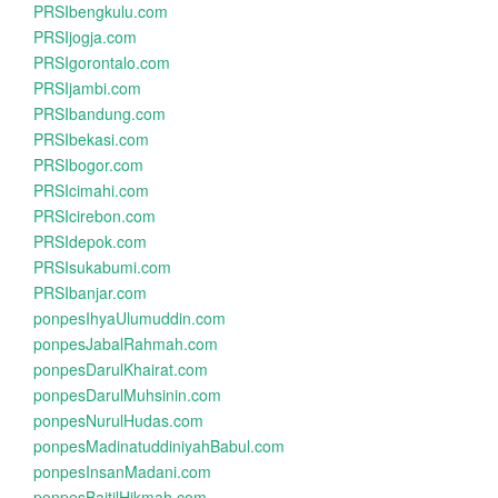
PRSIbengkulu.com
PRSIjogja.com
PRSIgorontalo.com
PRSIjambi.com
PRSIbandung.com
PRSIbekasi.com
PRSIbogor.com
PRSIcimahi.com
PRSIcirebon.com
PRSIdepok.com
PRSIsukabumi.com
PRSIbanjar.com
ponpesIhyaUlumuddin.com
ponpesJabalRahmah.com
ponpesDarulKhairat.com
ponpesDarulMuhsinin.com
ponpesNurulHudas.com
ponpesMadinatuddiniyahBabul.com
ponpesInsanMadani.com
ponpesBaitilHikmah.com