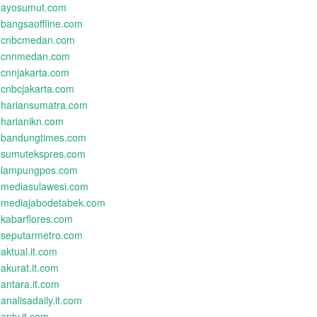
ayosumut.com
bangsaoffline.com
cnbcmedan.com
cnnmedan.com
cnnjakarta.com
cnbcjakarta.com
hariansumatra.com
harianikn.com
bandungtimes.com
sumutekspres.com
lampungpos.com
mediasulawesi.com
mediajabodetabek.com
kabarflores.com
seputarmetro.com
aktual.it.com
akurat.it.com
antara.it.com
analisadaily.it.com
antv.it.com