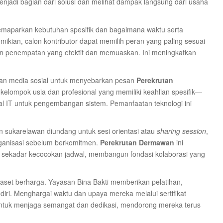
menjadi bagian dari solusi dan melihat dampak langsung dari usaha
memaparkan kebutuhan spesifik dan bagaimana waktu serta
ikian, calon kontributor dapat memilih peran yang paling sesuai
n penempatan yang efektif dan memuaskan. Ini meningkatkan
 dan media sosial untuk menyebarkan pesan
Perekrutan
elompok usia dan profesional yang memiliki keahlian spesifik—
l IT untuk pengembangan sistem. Pemanfaatan teknologi ini
on sukarelawan diundang untuk sesi orientasi atau
sharing session
,
anisasi sebelum berkomitmen.
Perekrutan Dermawan
ini
 sekadar kecocokan jadwal, membangun fondasi kolaborasi yang
 aset berharga. Yayasan Bina Bakti memberikan pelatihan,
i. Menghargai waktu dan upaya mereka melalui sertifikat
untuk menjaga semangat dan dedikasi, mendorong mereka terus