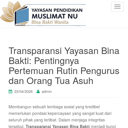
T
o
g
g
l
e
Transparansi Yayasan Bina
n
a
Bakti: Pentingnya
v
Pertemuan Rutin Pengurus
i
g
dan Orang Tua Asuh
a
t
23/04/2026
admin
i
o
n
Membangun sebuah lembaga sosial yang kredibel
memerlukan pondasi kepercayaan yang sangat kuat dari
seluruh pihak yang terlibat. Dalam menjaga integritas
tersebut,
Transparansi Yayasan Bina Bakti
menjadi kunci