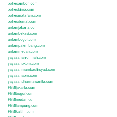
polresambon.com
polresbima.com
polresmataram.com
polresdumai.com
antamjakarta.com
antambekasi.com
antambogor.com
antampalembang.com
antammedan.com
yayasanarrohmah.com
yayasanpkbm.com
yayasanmambaulirsyad.com
yayasanabm.com
yayasandharmawanita.com
PBSIjakarta.com
PBSIbogor.com
PBSImedan.com
PBSIlampung.com
PBSIkaltim.com