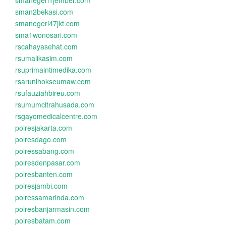
smanegeri1jember.com
sman2bekasi.com
smanegeri47jkt.com
sma1wonosari.com
rscahayasehat.com
rsumalikasim.com
rsuprimaintimedika.com
rsarunlhokseumaw.com
rsufauziahbireu.com
rsumumcitrahusada.com
rsgayomedicalcentre.com
polresjakarta.com
polresdago.com
polressabang.com
polresdenpasar.com
polresbanten.com
polresjambi.com
polressamarinda.com
polresbanjarmasin.com
polresbatam.com