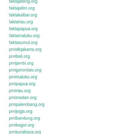
faktajateng.org
faktajatim.org
faktakalbar.org
faktariau.org
faktapapua.org
faktamaluku.org
faktasumut.org
pmidkijakarta.org
pmibali.org
pmijambi.org
pmigorontalo.org
pmimaluku.org
pmipapua.org
pmiriau.org
pmimedan.org
pmipalembang.org
pmijogja.org
pmibandung.org
pmibogor.org
pmisurabaya.org