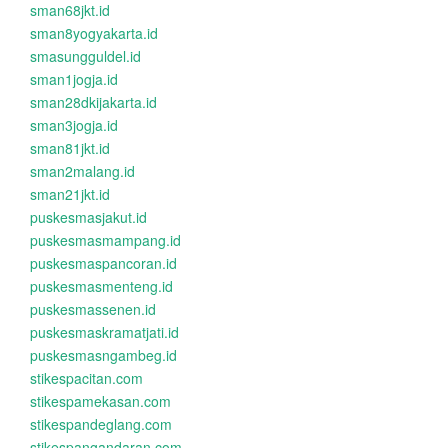
sman68jkt.id
sman8yogyakarta.id
smasungguldel.id
sman1jogja.id
sman28dkijakarta.id
sman3jogja.id
sman81jkt.id
sman2malang.id
sman21jkt.id
puskesmasjakut.id
puskesmasmampang.id
puskesmaspancoran.id
puskesmasmenteng.id
puskesmassenen.id
puskesmaskramatjati.id
puskesmasngambeg.id
stikespacitan.com
stikespamekasan.com
stikespandeglang.com
stikespangandaran.com