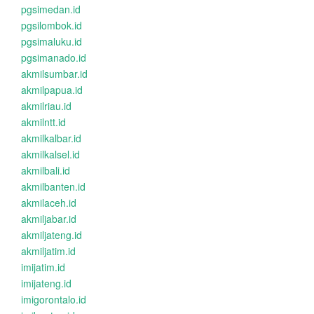
pgsimedan.id
pgsilombok.id
pgsimaluku.id
pgsimanado.id
akmilsumbar.id
akmilpapua.id
akmilriau.id
akmilntt.id
akmilkalbar.id
akmilkalsel.id
akmilbali.id
akmilbanten.id
akmilaceh.id
akmiljabar.id
akmiljateng.id
akmiljatim.id
imijatim.id
imijateng.id
imigorontalo.id