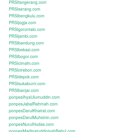
PRSItangerang.com
PRSIserang.com
PRSIbengkulu.com
PRSIjogja.com
PRSIgorontalo.com
PRSIjambi.com
PRSIbandung.com
PRSIbekasi.com
PRSIbogor.com
PRSIcimahi.com
PRSIcirebon.com
PRSIdepok.com
PRSIsukabumi.com
PRSIbanjar.com
ponpesIhyaUlumuddin.com
ponpesJabalRahmah.com
ponpesDarulKhairat.com
ponpesDarulMuhsinin.com
ponpesNurulHudas.com
ponpesMadinatuddiniyahBabul.com