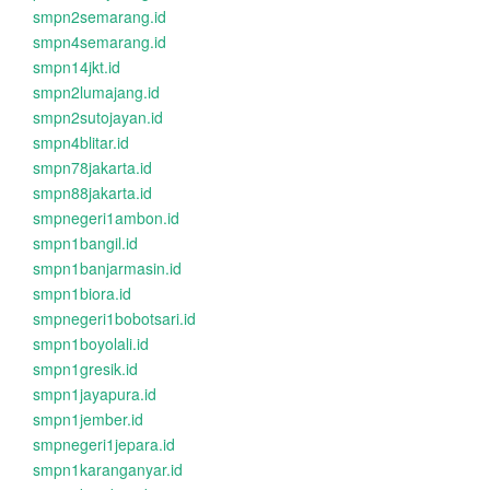
smpn2semarang.id
smpn4semarang.id
smpn14jkt.id
smpn2lumajang.id
smpn2sutojayan.id
smpn4blitar.id
smpn78jakarta.id
smpn88jakarta.id
smpnegeri1ambon.id
smpn1bangil.id
smpn1banjarmasin.id
smpn1biora.id
smpnegeri1bobotsari.id
smpn1boyolali.id
smpn1gresik.id
smpn1jayapura.id
smpn1jember.id
smpnegeri1jepara.id
smpn1karanganyar.id