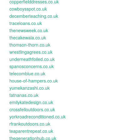
copperfielddresses.co.uk
cowboysspot.co.uk
decemberteaching.co.uk
traceloans.co.uk
thenewsweek.co.uk
thecakewala.co.uk
thomson-thorn.co.uk
wrestlingagrees.co.uk
underneathfoiled.co.uk
spanosconcerns.co.uk
telecomblue.co.uk
house-of-hampers.co.uk
yumekanzashi.co.uk
fatnanas.co.uk
emilykatedesign.co.uk
crossfelloutdoors.co.uk
yorkroadreconditioned.co.uk
rfrankoutdoors.co.uk
teaparentrepeat.co.uk
thegenerationhub.co.uk