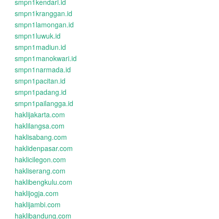
smpn1kendari.id
smpn1kranggan.id
smpn1lamongan.id
smpn1luwuk.id
smpn1madiun.id
smpn1manokwari.id
smpn1narmada.id
smpn1pacitan.id
smpn1padang.id
smpn1pailangga.id
haklijakarta.com
haklilangsa.com
haklisabang.com
haklidenpasar.com
haklicilegon.com
hakliserang.com
haklibengkulu.com
haklijogja.com
haklijambi.com
haklibandung.com