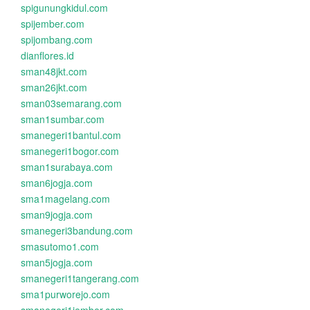
spigunungkidul.com
spijember.com
spijombang.com
dianflores.id
sman48jkt.com
sman26jkt.com
sman03semarang.com
sman1sumbar.com
smanegeri1bantul.com
smanegeri1bogor.com
sman1surabaya.com
sman6jogja.com
sma1magelang.com
sman9jogja.com
smanegeri3bandung.com
smasutomo1.com
sman5jogja.com
smanegeri1tangerang.com
sma1purworejo.com