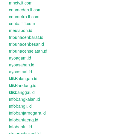
mnctv.it.com
cnnmedan.it.com
cnnmetro.it.com
cnnbali.it.com
meulaboh.id
tribunacehbarat.id
tribunacehbesar.id
tribunacehselatan.id
ayoagam.id
ayoasahan.id
ayoasmat.id
klikBalangan.id
klikBandung.id
klikbanggai.id
infobangkalan.id
infobangli.id
infobanjarnegara.id
infobantaeng.id
infobantul.id
ekspresbekasi.id