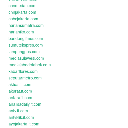
cnnmedan.com
cnnjakarta.com
cnbcjakarta.com
hariansumatra.com
harianikn.com
bandungtimes.com
sumutekspres.com
lampungpos.com
mediasulawesi.com
mediajabodetabek.com
kabarflores.com
seputarmetro.com
aktual.it.com
akurat.it.com
antara.it.com
analisadaily.it.com
antv.it.com
antvklik.it.com
ayojakarta.it.com