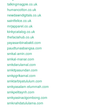
talkingmagpie.co.uk
humancotton.co.uk
newdawndigitals.co.uk
saintfelice.co.uk
mrjapparel.co.uk
kinkycatalog.co.uk
thefaciahub.co.uk
yayasanbinabakti.com
paudtunasbangsa.com
smkal-amin.com
smkal-manar.com
smkdarulamal.com
smkitpasundan.com
smkpgrikamal.com
smktarbiyatululum.com
smkyasalam-elummah.com
smkpelitaynh.com
smkyasinacigombong.com
smknahdatululama.com