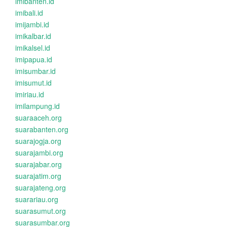
imibanten.id
imibali.id
imijambi.id
imikalbar.id
imikalsel.id
imipapua.id
imisumbar.id
imisumut.id
imiriau.id
imilampung.id
suaraaceh.org
suarabanten.org
suarajogja.org
suarajambi.org
suarajabar.org
suarajatim.org
suarajateng.org
suarariau.org
suarasumut.org
suarasumbar.org