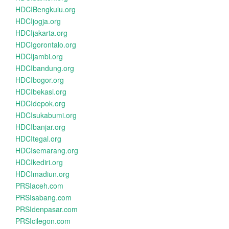
HDCIBengkulu.org
HDCIjogja.org
HDCIjakarta.org
HDCIgorontalo.org
HDCIjambi.org
HDCIbandung.org
HDCIbogor.org
HDCIbekasi.org
HDCIdepok.org
HDCIsukabumi.org
HDCIbanjar.org
HDCItegal.org
HDCIsemarang.org
HDCIkediri.org
HDCImadiun.org
PRSIaceh.com
PRSIsabang.com
PRSIdenpasar.com
PRSIcilegon.com