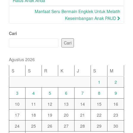
navigation
Halus Anak Anda
Manfaat Seru Bermain Engklek Untuk Melatih
Keseimbangan Anak PAUD
Cari
Cari
Agustus 2026
S
S
R
K
J
S
M
1
2
3
4
5
6
7
8
9
10
11
12
13
14
15
16
17
18
19
20
21
22
23
24
25
26
27
28
29
30