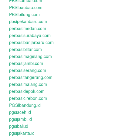
PBSIsumbar.com
PBSIbaubau.com
PBSIbitung.com
pbsipekanbaru.com
perbasimedan.com
perbasisurabaya.com
perbasibanjarbaru.com
perbasiblitar.com
perbasimagelang.com
perbasijambi.com
perbasiserang.com
perbasitangerang.com
perbasimalang.com
perbasidepok.com
perbasicirebon.com
PGSIbandung.id
pgsiaceh.id
pgsijambi.id
pgsibali.id
pgsijakarta.id