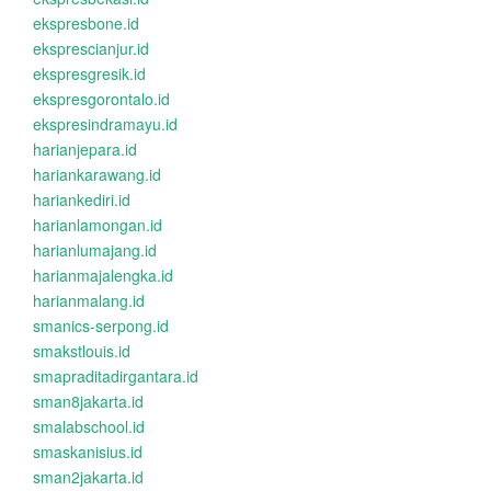
ekspresbone.id
eksprescianjur.id
ekspresgresik.id
ekspresgorontalo.id
ekspresindramayu.id
harianjepara.id
hariankarawang.id
hariankediri.id
harianlamongan.id
harianlumajang.id
harianmajalengka.id
harianmalang.id
smanics-serpong.id
smakstlouis.id
smapraditadirgantara.id
sman8jakarta.id
smalabschool.id
smaskanisius.id
sman2jakarta.id