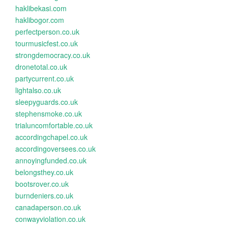
haklibekasi.com
haklibogor.com
perfectperson.co.uk
tourmusicfest.co.uk
strongdemocracy.co.uk
dronetotal.co.uk
partycurrent.co.uk
lightalso.co.uk
sleepyguards.co.uk
stephensmoke.co.uk
trialuncomfortable.co.uk
accordingchapel.co.uk
accordingoversees.co.uk
annoyingfunded.co.uk
belongsthey.co.uk
bootsrover.co.uk
burndeniers.co.uk
canadaperson.co.uk
conwayviolation.co.uk