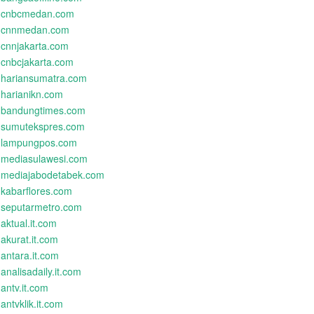
cnbcmedan.com
cnnmedan.com
cnnjakarta.com
cnbcjakarta.com
hariansumatra.com
harianikn.com
bandungtimes.com
sumutekspres.com
lampungpos.com
mediasulawesi.com
mediajabodetabek.com
kabarflores.com
seputarmetro.com
aktual.it.com
akurat.it.com
antara.it.com
analisadaily.it.com
antv.it.com
antvklik.it.com