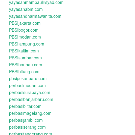
yayasanmambaulirsyad.com
yayasanabm.com
yayasandharmawanita.com
PBSIjakarta.com
PBSIbogor.com
PBSImedan.com
PBSIlampung.com
PBSIkaltim.com
PBSIsumbar.com
PBSIbaubau.com
PBSIbitung.com
pbsipekanbaru.com
perbasimedan.com
perbasisurabaya.com
perbasibanjarbaru.com
perbasiblitar.com
perbasimagelang.com
perbasijambi.com
perbasiserang.com
perbasitangerang.com