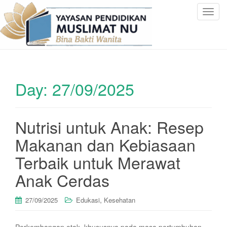
T
o
g
g
l
e
Day:
27/09/2025
n
a
v
i
Nutrisi untuk Anak: Resep
g
Makanan dan Kebiasaan
a
t
Terbaik untuk Merawat
i
Anak Cerdas
o
n
,
27/09/2025
Edukasi
Kesehatan