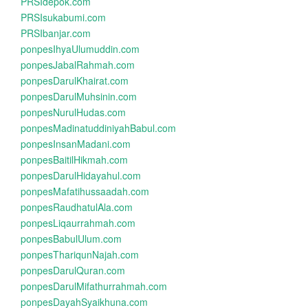
PRSIdepok.com
PRSIsukabumi.com
PRSIbanjar.com
ponpesIhyaUlumuddin.com
ponpesJabalRahmah.com
ponpesDarulKhairat.com
ponpesDarulMuhsinin.com
ponpesNurulHudas.com
ponpesMadinatuddiniyahBabul.com
ponpesInsanMadani.com
ponpesBaitilHikmah.com
ponpesDarulHidayahul.com
ponpesMafatihussaadah.com
ponpesRaudhatulAla.com
ponpesLiqaurrahmah.com
ponpesBabulUlum.com
ponpesThariqunNajah.com
ponpesDarulQuran.com
ponpesDarulMifathurrahmah.com
ponpesDayahSyaikhuna.com