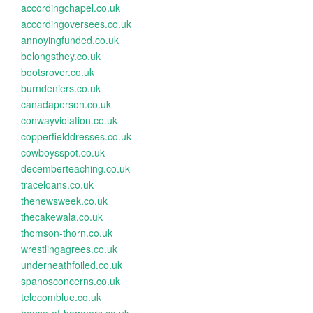
accordingchapel.co.uk
accordingoversees.co.uk
annoyingfunded.co.uk
belongsthey.co.uk
bootsrover.co.uk
burndeniers.co.uk
canadaperson.co.uk
conwayviolation.co.uk
copperfielddresses.co.uk
cowboysspot.co.uk
decemberteaching.co.uk
traceloans.co.uk
thenewsweek.co.uk
thecakewala.co.uk
thomson-thorn.co.uk
wrestlingagrees.co.uk
underneathfoiled.co.uk
spanosconcerns.co.uk
telecomblue.co.uk