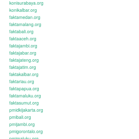
konisurabaya.org
konikalbar.org
faktamedan.org
faktamalang.org
faktabali.org
faktaaceh.org
faktajambi.org
faktajabar.org
faktajateng.org
faktajatim.org
faktakalbar.org
faktariau.org
faktapapua.org
faktamaluku.org
faktasumut.org
pmidkijakarta.org
pmibali.org
pmijambi.org
pmigorontalo.org
pmimaluku.org