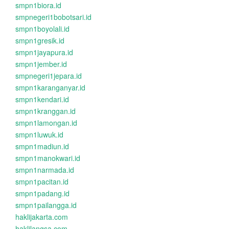
smpn1biora.id
smpnegeri1bobotsari.id
smpn1boyolali.id
smpn1gresik.id
smpn1jayapura.id
smpn1jember.id
smpnegeri1jepara.id
smpn1karanganyar.id
smpn1kendari.id
smpn1kranggan.id
smpn1lamongan.id
smpn1luwuk.id
smpn1madiun.id
smpn1manokwari.id
smpn1narmada.id
smpn1pacitan.id
smpn1padang.id
smpn1pailangga.id
haklijakarta.com
haklilangsa.com