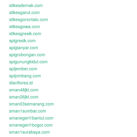
stikesdemak.com
stikesgarut.com
stikesgorontalo.com
stikesgowa.com
stikesgresik.com
spigresik.com
spigianyar.com
spigrobongan.com
spigunungkidul.com
spijember.com
spijombang.com
dianflores.id
sman48jkt.com
sman26jkt.com
sman03semarang.com
sman1sumbar.com
smanegeri1bantul.com
smanegeri1bogor.com
sman1surabaya.com