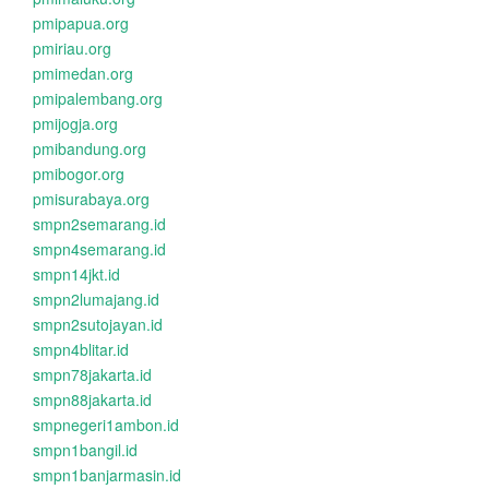
pmipapua.org
pmiriau.org
pmimedan.org
pmipalembang.org
pmijogja.org
pmibandung.org
pmibogor.org
pmisurabaya.org
smpn2semarang.id
smpn4semarang.id
smpn14jkt.id
smpn2lumajang.id
smpn2sutojayan.id
smpn4blitar.id
smpn78jakarta.id
smpn88jakarta.id
smpnegeri1ambon.id
smpn1bangil.id
smpn1banjarmasin.id