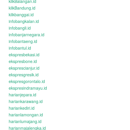
klikBalangan.id
klikBandung.id
klikbanggai.id
infobangkalan.id
infobangli.id
infobanjarnegara.id
infobantaeng.id
infobantul.id
ekspresbekasi.id
ekspresbone.id
eksprescianjur.id
ekspresgresik.id
ekspresgorontalo.id
ekspresindramayu.id
harianjepara.id
hariankarawang.id
hariankediri.id
harianlamongan.id
harianlumajang.id
harianmajalengka.id