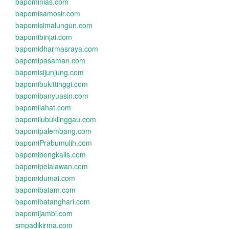
bapominias.com
bapomisamosir.com
bapomisimalungun.com
bapomibinjai.com
bapomidharmasraya.com
bapomipasaman.com
bapomisijunjung.com
bapomibukittinggi.com
bapomibanyuasin.com
bapomilahat.com
bapomilubuklinggau.com
bapomipalembang.com
bapomiPrabumulih.com
bapomibengkalis.com
bapomipelalawan.com
bapomidumai.com
bapomibatam.com
bapomibatanghari.com
bapomijambi.com
smpadikirma.com