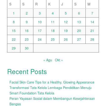
S
S
R
K
J
S
M
1
2
3
4
5
6
7
8
9
10
11
12
13
14
15
16
17
18
19
20
21
22
23
24
25
26
27
28
29
30
« Agu
Okt »
Recent Posts
Facial Skin Care Tips for a Healthy, Glowing Appearance
Transformasi Tata Kelola Lembaga Pendidikan Menuju
Smart Foundation Tata Kelola
Peran Yayasan Sosial dalam Membangun Kesejahteraan
Bangsa