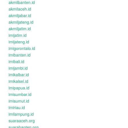
akmilbanten.id
akmilaceh.id
akmiljabar.id
akmiljateng.id
akmiljatim.id
imijatim.id
imijateng.id
imigorontalo.id
imibanten.id
imibali.id
imijambi.id
imikalbar.id
imikalsel.id
imipapua.id
imisumbar.id
imisumut.id
imiriau.id
imilampung.id
suaraaceh.org
suarabanten.org