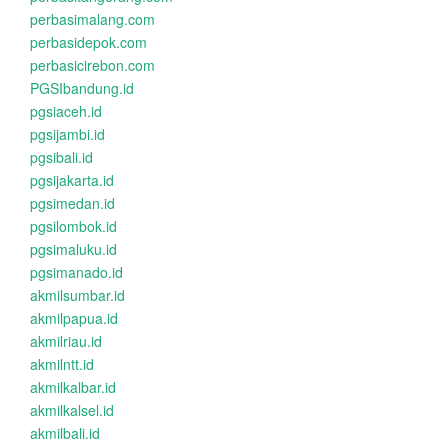
perbasimalang.com
perbasidepok.com
perbasicirebon.com
PGSIbandung.id
pgsiaceh.id
pgsijambi.id
pgsibali.id
pgsijakarta.id
pgsimedan.id
pgsilombok.id
pgsimaluku.id
pgsimanado.id
akmilsumbar.id
akmilpapua.id
akmilriau.id
akmilntt.id
akmilkalbar.id
akmilkalsel.id
akmilbali.id