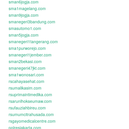
sman6jogja.com
sma1magelang.com
sman9jogja.com
smanegeri3bandung.com
smasutomo1.com
sman5jogja.com
smanegeri1tangerang.com
sma1purworejo.com
smanegeri1jember.com
sman2bekasi.com
smanegeri47jkt.com
sma1wonosari.com
rscahayasehat.com
rsumalikasim.com
rsuprimaintimedika.com
rsarunlhokseumaw.com
rsufauziahbireu.com
rsumumcitrahusada.com
rsgayomedicalcentre.com
polresjakarta.com