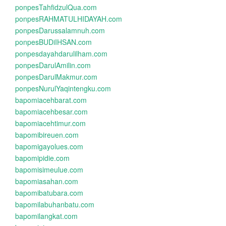
ponpesTahfidzulQua.com
ponpesRAHMATULHIDAYAH.com
ponpesDarussalamnuh.com
ponpesBUDiIHSAN.com
ponpesdayahdarulilham.com
ponpesDarulAmilin.com
ponpesDarulMakmur.com
ponpesNurulYaqintengku.com
bapomiacehbarat.com
bapomiacehbesar.com
bapomiacehtimur.com
bapomibireuen.com
bapomigayolues.com
bapomipidie.com
bapomisimeulue.com
bapomiasahan.com
bapomibatubara.com
bapomilabuhanbatu.com
bapomilangkat.com