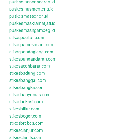
puskesmaspancoran.id
puskesmasmenteng.id
puskesmassenen.id
puskesmaskramatjati.id
puskesmasngambeg.id
stikespacitan.com
stikespamekasan.com
stikespandeglang.com
stikespangandaran.com
stikesacehbarat.com
stikesbadung.com
stikesbanggai.com
stikesbangka.com
stikesbanyumas.com
stikesbekasi.com
stikesblitar.com
stikesbogor.com
stikesbrebes.com
stikescianjur.com
stikesciamis.com