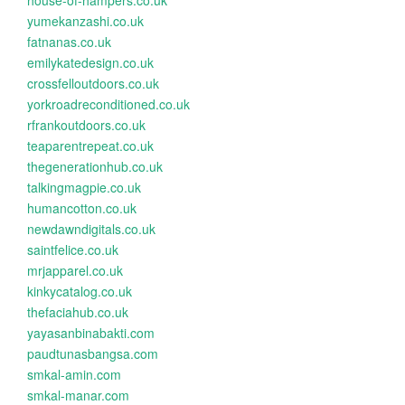
house-of-hampers.co.uk
yumekanzashi.co.uk
fatnanas.co.uk
emilykatedesign.co.uk
crossfelloutdoors.co.uk
yorkroadreconditioned.co.uk
rfrankoutdoors.co.uk
teaparentrepeat.co.uk
thegenerationhub.co.uk
talkingmagpie.co.uk
humancotton.co.uk
newdawndigitals.co.uk
saintfelice.co.uk
mrjapparel.co.uk
kinkycatalog.co.uk
thefaciahub.co.uk
yayasanbinabakti.com
paudtunasbangsa.com
smkal-amin.com
smkal-manar.com