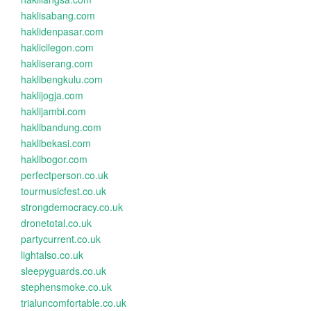
haklisabang.com
haklidenpasar.com
haklicilegon.com
hakliserang.com
haklibengkulu.com
haklijogja.com
haklijambi.com
haklibandung.com
haklibekasi.com
haklibogor.com
perfectperson.co.uk
tourmusicfest.co.uk
strongdemocracy.co.uk
dronetotal.co.uk
partycurrent.co.uk
lightalso.co.uk
sleepyguards.co.uk
stephensmoke.co.uk
trialuncomfortable.co.uk