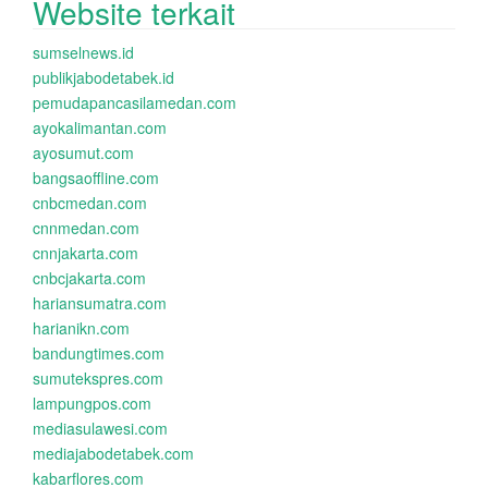
Website terkait
sumselnews.id
publikjabodetabek.id
pemudapancasilamedan.com
ayokalimantan.com
ayosumut.com
bangsaoffline.com
cnbcmedan.com
cnnmedan.com
cnnjakarta.com
cnbcjakarta.com
hariansumatra.com
harianikn.com
bandungtimes.com
sumutekspres.com
lampungpos.com
mediasulawesi.com
mediajabodetabek.com
kabarflores.com