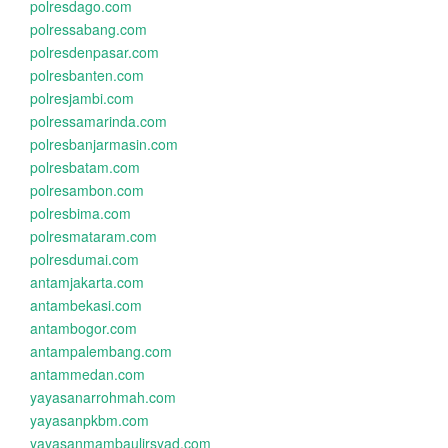
polresdago.com
polressabang.com
polresdenpasar.com
polresbanten.com
polresjambi.com
polressamarinda.com
polresbanjarmasin.com
polresbatam.com
polresambon.com
polresbima.com
polresmataram.com
polresdumai.com
antamjakarta.com
antambekasi.com
antambogor.com
antampalembang.com
antammedan.com
yayasanarrohmah.com
yayasanpkbm.com
yayasanmambaulirsyad.com