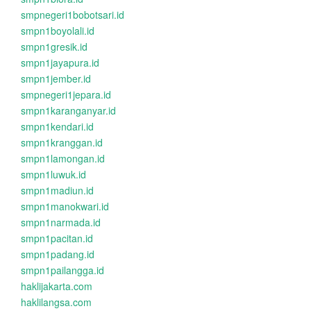
smpnegeri1bobotsari.id
smpn1boyolali.id
smpn1gresik.id
smpn1jayapura.id
smpn1jember.id
smpnegeri1jepara.id
smpn1karanganyar.id
smpn1kendari.id
smpn1kranggan.id
smpn1lamongan.id
smpn1luwuk.id
smpn1madiun.id
smpn1manokwari.id
smpn1narmada.id
smpn1pacitan.id
smpn1padang.id
smpn1pailangga.id
haklijakarta.com
haklilangsa.com