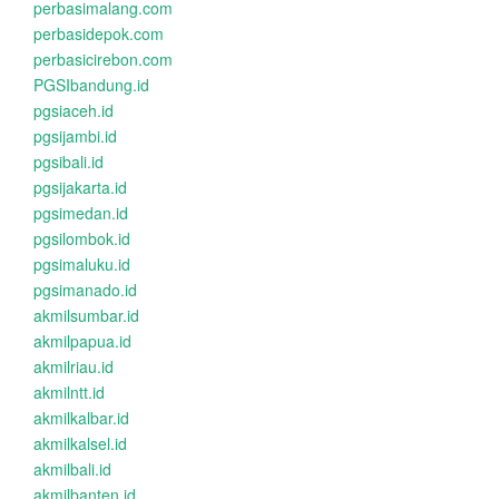
perbasimalang.com
perbasidepok.com
perbasicirebon.com
PGSIbandung.id
pgsiaceh.id
pgsijambi.id
pgsibali.id
pgsijakarta.id
pgsimedan.id
pgsilombok.id
pgsimaluku.id
pgsimanado.id
akmilsumbar.id
akmilpapua.id
akmilriau.id
akmilntt.id
akmilkalbar.id
akmilkalsel.id
akmilbali.id
akmilbanten.id