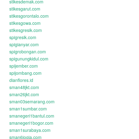
stikesdemak.com
stikesgarut.com
stikesgorontalo.com
stikesgowa.com
stikesgresik.com
spigresik.com
spigianyar.com
spigrobongan.com
spigunungkidul.com
spijember.com
spijombang.com
dianflores.id
sman48jkt.com
sman26jkt.com
sman03semarang.com
sman1sumbar.com
smanegeri1bantul.com
smanegeri1bogor.com
sman1surabaya.com
sman6jogja.com