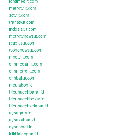
idntimes.it.com
metrotv.it.com
sctv.it.com
transtv.it.com
indosiar.it.com
metrotvnews.it.com
rctiplus.it.com
tvonenews.it.com
mnctv.it.com
cnnmedan.it.com
cnnmetro.it.com
cnnbali.it.com
meulaboh.id
tribunacehbarat.id
tribunacehbesar.id
tribunacehselatan.id
ayoagam.id
ayoasahan.id
ayoasmat.id
klikBalangan.id