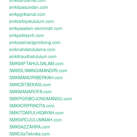
smkdarulamal.com
smkitpasundan.com
smkpgrikamal.com
smktarbiyatululum.com
smkyasalam-elummah.com
smkpelitaynh.com
smkyasinacigombong.com
smknahdatululama.com
smkitraudhatululum.com
SMKMIFTAHULSALAM.com
SMKSILIWANGIMANDIRI.com
SMKMANDIRIBERKAH.com
SMKCBTBEKASI.com
SMKMANAROFA.com
SMKPGRIBOJONGMANGU.com
SMKKORPRIKOTA.com
SMKITDARULHIDAYAH.com
SMKSIROJULUMMAH.com
SMKSAZZAHRA.com
SMKCitaTeknika.com