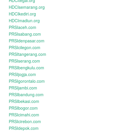
HDCItegal.org
HDCIsemarang.org
HDCIkediri.org
HDCImadiun.org
PRSIaceh.com
PRSIsabang.com
PRSIdenpasar.com
PRSIcilegon.com
PRSItangerang.com
PRSIserang.com
PRSIbengkulu.com
PRSIjogja.com
PRSIgorontalo.com
PRSIjambi.com
PRSIbandung.com
PRSIbekasi.com
PRSIbogor.com
PRSIcimahi.com
PRSIcirebon.com
PRSIdepok.com