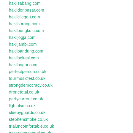
haklisabang.com
haklidenpasar.com
haklicilegon.com
hakliserang.com
haklibengkulu.com
haklijogja.com
haklijambi.com
haklibandung.com
haklibekasi.com
haklibogor.com
perfectperson.co.uk
tourmusicfest.co.uk
strongdemocracy.co.uk
dronetotal.co.uk
partycurrent.co.uk
lightalso.co.uk
sleepyguards.co.uk
stephensmoke.co.uk
trialuncomfortable.co.uk
accordingchapel.co.uk