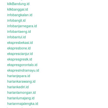
klikBandung.id
klikbanggai.id
infobangkalan.id
infobangli.id
infobanjarnegara.id
infobantaeng.id
infobantul.id
ekspresbekasi.id
ekspresbone.id
eksprescianjur.id
ekspresgresik.id
ekspresgorontalo.id
ekspresindramayu.id
harianjepara.id
hariankarawang.id
hariankediri.id
harianlamongan.id
harianlumajang.id
harianmajalengka.id