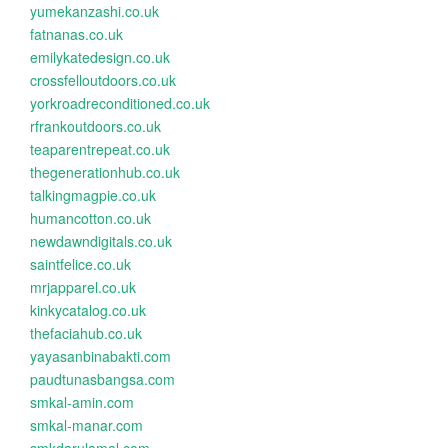
yumekanzashi.co.uk
fatnanas.co.uk
emilykatedesign.co.uk
crossfelloutdoors.co.uk
yorkroadreconditioned.co.uk
rfrankoutdoors.co.uk
teaparentrepeat.co.uk
thegenerationhub.co.uk
talkingmagpie.co.uk
humancotton.co.uk
newdawndigitals.co.uk
saintfelice.co.uk
mrjapparel.co.uk
kinkycatalog.co.uk
thefaciahub.co.uk
yayasanbinabakti.com
paudtunasbangsa.com
smkal-amin.com
smkal-manar.com