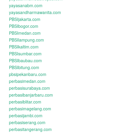
yayasanabm.com
yayasandharmawanita.com
PBSIjakarta.com
PBSIbogor.com
PBSImedan.com
PBSIlampung.com
PBSIkaltim.com
PBSIsumbar.com
PBSIbaubau.com
PBSIbitung.com
pbsipekanbaru.com
perbasimedan.com
perbasisurabaya.com
perbasibanjarbaru.com
perbasiblitar.com
perbasimagelang.com
perbasijambi.com
perbasiserang.com
perbasitangerang.com