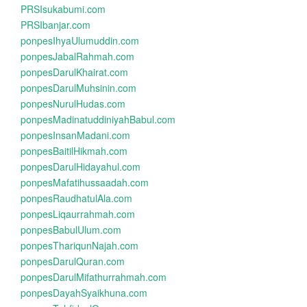
PRSIsukabumi.com
PRSIbanjar.com
ponpesIhyaUlumuddin.com
ponpesJabalRahmah.com
ponpesDarulKhairat.com
ponpesDarulMuhsinin.com
ponpesNurulHudas.com
ponpesMadinatuddiniyahBabul.com
ponpesInsanMadani.com
ponpesBaitilHikmah.com
ponpesDarulHidayahul.com
ponpesMafatihussaadah.com
ponpesRaudhatulAla.com
ponpesLiqaurrahmah.com
ponpesBabulUlum.com
ponpesThariqunNajah.com
ponpesDarulQuran.com
ponpesDarulMifathurrahmah.com
ponpesDayahSyaikhuna.com