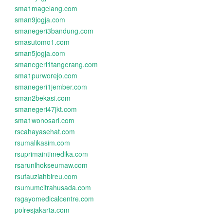
sma1magelang.com
sman9jogja.com
smanegeri3bandung.com
smasutomo1.com
sman5jogja.com
smanegeri1tangerang.com
sma1purworejo.com
smanegeri1jember.com
sman2bekasi.com
smanegeri47jkt.com
sma1wonosari.com
rscahayasehat.com
rsumalikasim.com
rsuprimaintimedika.com
rsarunlhokseumaw.com
rsufauziahbireu.com
rsumumcitrahusada.com
rsgayomedicalcentre.com
polresjakarta.com