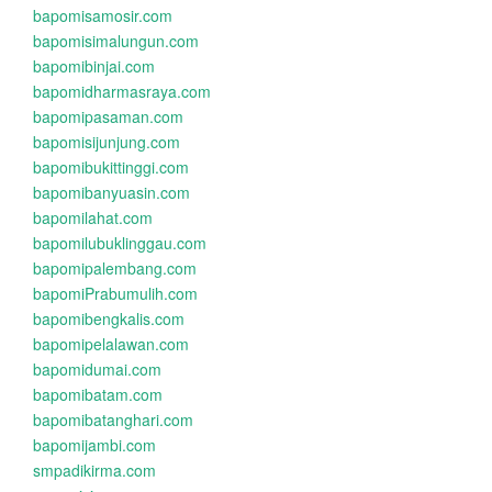
bapomisamosir.com
bapomisimalungun.com
bapomibinjai.com
bapomidharmasraya.com
bapomipasaman.com
bapomisijunjung.com
bapomibukittinggi.com
bapomibanyuasin.com
bapomilahat.com
bapomilubuklinggau.com
bapomipalembang.com
bapomiPrabumulih.com
bapomibengkalis.com
bapomipelalawan.com
bapomidumai.com
bapomibatam.com
bapomibatanghari.com
bapomijambi.com
smpadikirma.com