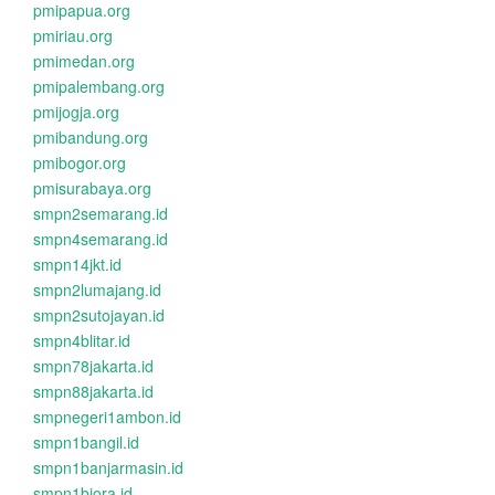
pmipapua.org
pmiriau.org
pmimedan.org
pmipalembang.org
pmijogja.org
pmibandung.org
pmibogor.org
pmisurabaya.org
smpn2semarang.id
smpn4semarang.id
smpn14jkt.id
smpn2lumajang.id
smpn2sutojayan.id
smpn4blitar.id
smpn78jakarta.id
smpn88jakarta.id
smpnegeri1ambon.id
smpn1bangil.id
smpn1banjarmasin.id
smpn1biora.id