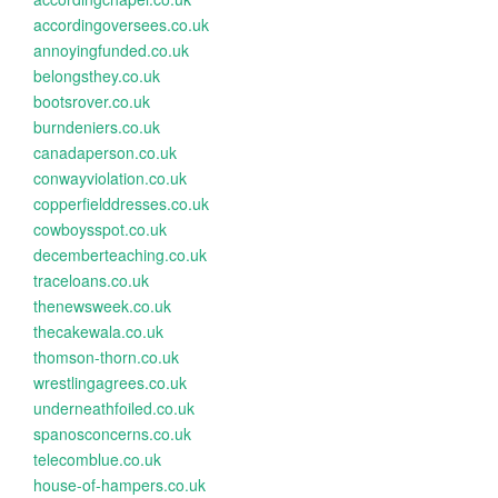
accordingoversees.co.uk
annoyingfunded.co.uk
belongsthey.co.uk
bootsrover.co.uk
burndeniers.co.uk
canadaperson.co.uk
conwayviolation.co.uk
copperfielddresses.co.uk
cowboysspot.co.uk
decemberteaching.co.uk
traceloans.co.uk
thenewsweek.co.uk
thecakewala.co.uk
thomson-thorn.co.uk
wrestlingagrees.co.uk
underneathfoiled.co.uk
spanosconcerns.co.uk
telecomblue.co.uk
house-of-hampers.co.uk