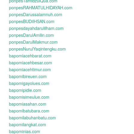
ponpesTahfidzulQua.com
ponpesRAHMATULHIDAYAH.com
ponpesDarussalamnuh.com
ponpesBUDiIHSAN.com
ponpesdayahdarulilham.com
ponpesDarulAmilin.com
ponpesDarulMakmur.com
ponpesNurulYaqintengku.com
bapomiacehbarat.com
bapomiacehbesar.com
bapomiacehtimur.com
bapomibireuen.com
bapomigayolues.com
bapomipidie.com
bapomisimeulue.com
bapomiasahan.com
bapomibatubara.com
bapomilabuhanbatu.com
bapomilangkat.com
bapominias.com