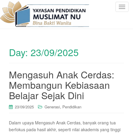
T
o
g
g
l
e
Day:
23/09/2025
n
a
v
i
Mengasuh Anak Cerdas:
g
Membangun Kebiasaan
a
t
Belajar Sejak Dini
i
o
,
23/09/2025
Generasi
Pendidikan
n
Dalam upaya Mengasuh Anak Cerdas, banyak orang tua
berfokus pada hasil akhir, seperti nilai akademis yang tinggi