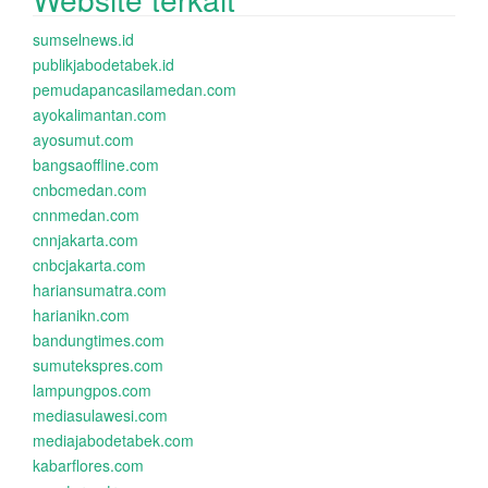
sumselnews.id
publikjabodetabek.id
pemudapancasilamedan.com
ayokalimantan.com
ayosumut.com
bangsaoffline.com
cnbcmedan.com
cnnmedan.com
cnnjakarta.com
cnbcjakarta.com
hariansumatra.com
harianikn.com
bandungtimes.com
sumutekspres.com
lampungpos.com
mediasulawesi.com
mediajabodetabek.com
kabarflores.com