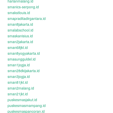
harianmalang.id
smanics-serpong.id
smakstlouis.id
smapraditadirgantara.id
sman8jakarta.id
smalabschool.id
smaskanisius.id
sman2jakarta.id
sman68jkt.id
sman8yogyakarta.id
smasungguldel.id
sman1jogja.id
sman28dkijakarta.id
sman3jogja.id
sman81jkt.id
sman2malang.id
sman21jkt.id
puskesmasjakut.id
puskesmasmampang.id
puskesmaspancoran.id