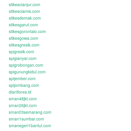
stikescianjur.com
stikesciamis.com
stikesdemak.com
stikesgarut.com
stikesgorontalo.com
stikesgowa.com
stikesgresik.com
spigresik.com
spigianyar.com
spigrobongan.com
spigunungkidul.com
spijember.com
spijombang.com
dianflores.id
sman48jkt.com
sman26jkt.com
sman03semarang.com
sman1sumbar.com
smanegeri1bantul.com