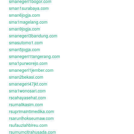
smanegeri1bogor.com
sman1surabaya.com
sman6jogja.com
sma1magelang.com
sman9jogja.com
smanegeri3bandung.com
smasutomo1.com
sman5jogja.com
smanegeri1tangerang.com
sma1purworejo.com
smanegeri1jember.com
sman2bekasi.com
smanegeri47jkt.com
sma1wonosari.com
rscahayasehat.com
rsumalikasim.com
rsuprimaintimedika.com
rsarunlhokseumaw.com
rsufauziahbireu.com
rsumumcitrahusada.com