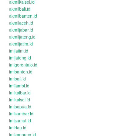
akmilkalsel.id
akmilbali.id
akmilbanten.id
akmilaceh.id
akmiljabar.id
akmiljateng.id
akmiljatim.id
imijatim.id
imijateng.id
imigorontalo.id
imibanten.id
imibali.id
imijambi.id
imikalbar.id
imikalsel.id
imipapua.id
imisumbar.id
imisumut.id
imiriau.id
imilampung.id