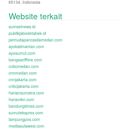
65134, Indonesia
Website terkait
sumselnews.id
publikjabodetabek.id
pemudapancasilamedan.com
ayokalimantan.com
ayosumut.com
bangsaoffline.com
cnbcmedan.com
cnnmedan.com
cnnjakarta.com
cnbcjakarta.com
hariansumatra.com
harianikn.com
bandungtimes.com
sumutekspres.com
lampungpos.com
mediasulawesi.com