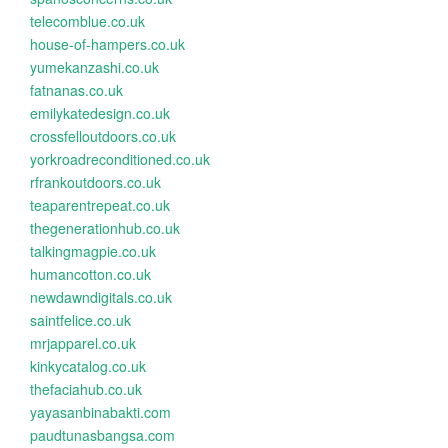
telecomblue.co.uk
house-of-hampers.co.uk
yumekanzashi.co.uk
fatnanas.co.uk
emilykatedesign.co.uk
crossfelloutdoors.co.uk
yorkroadreconditioned.co.uk
rfrankoutdoors.co.uk
teaparentrepeat.co.uk
thegenerationhub.co.uk
talkingmagpie.co.uk
humancotton.co.uk
newdawndigitals.co.uk
saintfelice.co.uk
mrjapparel.co.uk
kinkycatalog.co.uk
thefaciahub.co.uk
yayasanbinabakti.com
paudtunasbangsa.com