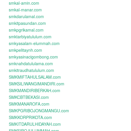
smkal-amin.com
smkal-manar.com
smkdarulamal.com
smkitpasundan.com
smkpgrikamal.com
smktarbiyatululum.com
smkyasalam-elummah.com
smkpelitaynh.com
smkyasinacigombong.com
smknahdatululama.com
smkitraudhatululum.com
SMKMIFTAHULSALAM.com
SMKSILIWANGIMANDIRI.com
SMKMANDIRIBERKAH.com
SMKCBTBEKASI.com
SMKMANAROFA.com
SMKPGRIBOJONGMANGU.com
SMKKORPRIKOTA.com
SMKITDARULHIDAYAH.com
SMKSIROJULUMMAH.com