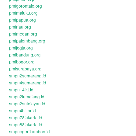
pmigorontalo.org
pmimaluku.org
pmipapua.org
pmiriau.org
pmimedan.org
pmipalembang.org
pmijogja.org
pmibandung.org
pmibogor.org
pmisurabaya.org
smpn2semarang.id
smpn4semarang.id
smpn14jkt.id
smpn2lumajang.id
smpn2sutojayan.id
smpn4blitar.id
smpn78jakarta.id
smpn88jakarta.id
smpnegeri1ambon.id