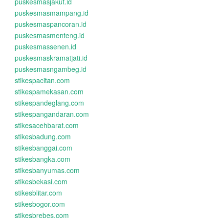
puskesmasjakut.id
puskesmasmampang.id
puskesmaspancoran.id
puskesmasmenteng.id
puskesmassenen.id
puskesmaskramatjati.id
puskesmasngambeg.id
stikespacitan.com
stikespamekasan.com
stikespandeglang.com
stikespangandaran.com
stikesacehbarat.com
stikesbadung.com
stikesbanggai.com
stikesbangka.com
stikesbanyumas.com
stikesbekasi.com
stikesblitar.com
stikesbogor.com
stikesbrebes.com