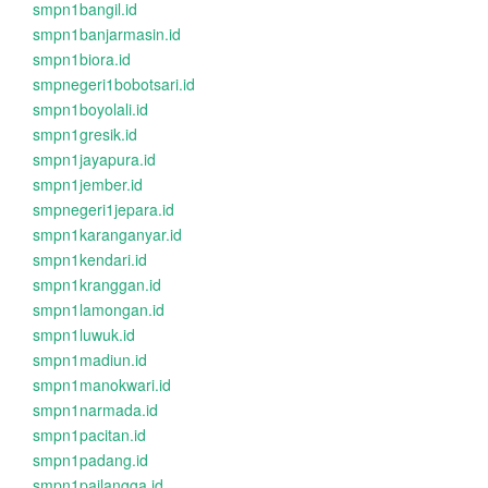
smpn1bangil.id
smpn1banjarmasin.id
smpn1biora.id
smpnegeri1bobotsari.id
smpn1boyolali.id
smpn1gresik.id
smpn1jayapura.id
smpn1jember.id
smpnegeri1jepara.id
smpn1karanganyar.id
smpn1kendari.id
smpn1kranggan.id
smpn1lamongan.id
smpn1luwuk.id
smpn1madiun.id
smpn1manokwari.id
smpn1narmada.id
smpn1pacitan.id
smpn1padang.id
smpn1pailangga.id