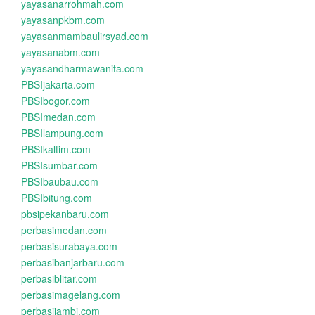
yayasanarrohmah.com
yayasanpkbm.com
yayasanmambaulirsyad.com
yayasanabm.com
yayasandharmawanita.com
PBSIjakarta.com
PBSIbogor.com
PBSImedan.com
PBSIlampung.com
PBSIkaltim.com
PBSIsumbar.com
PBSIbaubau.com
PBSIbitung.com
pbsipekanbaru.com
perbasimedan.com
perbasisurabaya.com
perbasibanjarbaru.com
perbasiblitar.com
perbasimagelang.com
perbasijambi.com