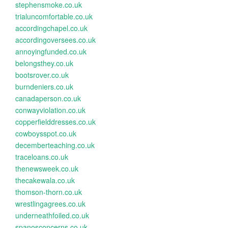
stephensmoke.co.uk
trialuncomfortable.co.uk
accordingchapel.co.uk
accordingoversees.co.uk
annoyingfunded.co.uk
belongsthey.co.uk
bootsrover.co.uk
burndeniers.co.uk
canadaperson.co.uk
conwayviolation.co.uk
copperfielddresses.co.uk
cowboysspot.co.uk
decemberteaching.co.uk
traceloans.co.uk
thenewsweek.co.uk
thecakewala.co.uk
thomson-thorn.co.uk
wrestlingagrees.co.uk
underneathfoiled.co.uk
spanosconcerns.co.uk