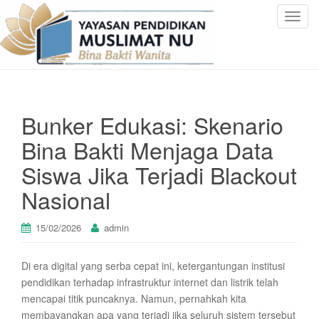
T
o
g
g
l
e
Bunker Edukasi: Skenario
n
a
Bina Bakti Menjaga Data
v
Siswa Jika Terjadi Blackout
i
g
Nasional
a
t
15/02/2026
admin
i
o
n
Di era digital yang serba cepat ini, ketergantungan institusi
pendidikan terhadap infrastruktur internet dan listrik telah
mencapai titik puncaknya. Namun, pernahkah kita
membayangkan apa yang terjadi jika seluruh sistem tersebut