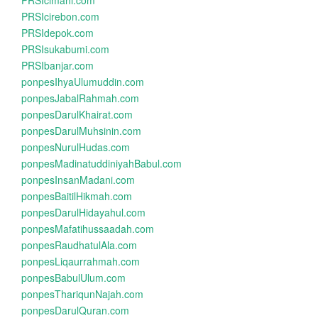
PRSIcimahi.com
PRSIcirebon.com
PRSIdepok.com
PRSIsukabumi.com
PRSIbanjar.com
ponpesIhyaUlumuddin.com
ponpesJabalRahmah.com
ponpesDarulKhairat.com
ponpesDarulMuhsinin.com
ponpesNurulHudas.com
ponpesMadinatuddiniyahBabul.com
ponpesInsanMadani.com
ponpesBaitilHikmah.com
ponpesDarulHidayahul.com
ponpesMafatihussaadah.com
ponpesRaudhatulAla.com
ponpesLiqaurrahmah.com
ponpesBabulUlum.com
ponpesThariqunNajah.com
ponpesDarulQuran.com