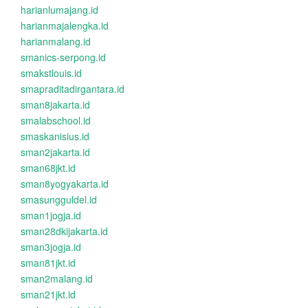
harianlumajang.id
harianmajalengka.id
harianmalang.id
smanics-serpong.id
smakstlouis.id
smapraditadirgantara.id
sman8jakarta.id
smalabschool.id
smaskanisius.id
sman2jakarta.id
sman68jkt.id
sman8yogyakarta.id
smasungguldel.id
sman1jogja.id
sman28dkijakarta.id
sman3jogja.id
sman81jkt.id
sman2malang.id
sman21jkt.id