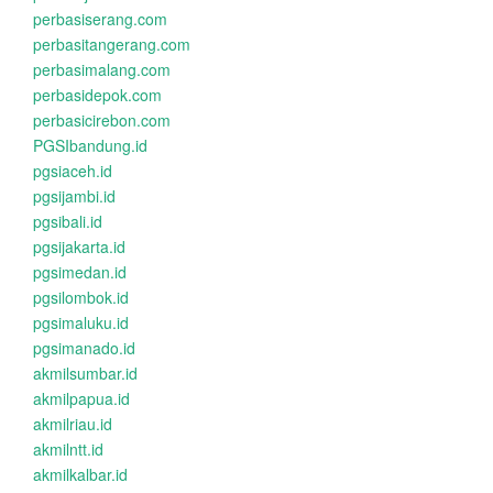
perbasiserang.com
perbasitangerang.com
perbasimalang.com
perbasidepok.com
perbasicirebon.com
PGSIbandung.id
pgsiaceh.id
pgsijambi.id
pgsibali.id
pgsijakarta.id
pgsimedan.id
pgsilombok.id
pgsimaluku.id
pgsimanado.id
akmilsumbar.id
akmilpapua.id
akmilriau.id
akmilntt.id
akmilkalbar.id