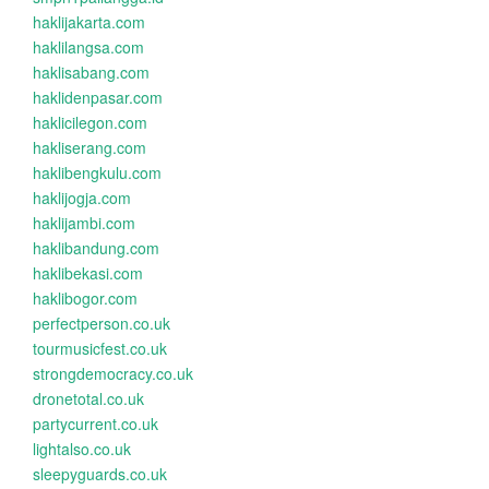
haklijakarta.com
haklilangsa.com
haklisabang.com
haklidenpasar.com
haklicilegon.com
hakliserang.com
haklibengkulu.com
haklijogja.com
haklijambi.com
haklibandung.com
haklibekasi.com
haklibogor.com
perfectperson.co.uk
tourmusicfest.co.uk
strongdemocracy.co.uk
dronetotal.co.uk
partycurrent.co.uk
lightalso.co.uk
sleepyguards.co.uk