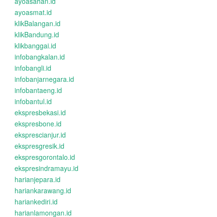
ayoasahan.id
ayoasmat.id
klikBalangan.id
klikBandung.id
klikbanggai.id
infobangkalan.id
infobangli.id
infobanjarnegara.id
infobantaeng.id
infobantul.id
ekspresbekasi.id
ekspresbone.id
eksprescianjur.id
ekspresgresik.id
ekspresgorontalo.id
ekspresindramayu.id
harianjepara.id
hariankarawang.id
hariankediri.id
harianlamongan.id