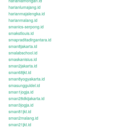
harianlamongan.id
harianlumajang.id
harianmajalengka.id
harianmalang.id
smanics-serpong.id
smakstlouis.id
smapraditadirgantara.id
sman8jakarta.id
smalabschool.id
smaskanisius.id
sman2jakarta.id
sman68jkt.id
sman8yogyakarta.id
smasungguldel.id
sman1jogja.id
sman28dkijakarta.id
sman3jogja.id
sman81jkt.id
sman2malang.id
sman21jkt.id