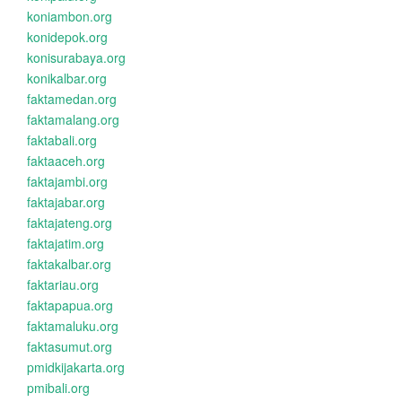
koniambon.org
konidepok.org
konisurabaya.org
konikalbar.org
faktamedan.org
faktamalang.org
faktabali.org
faktaaceh.org
faktajambi.org
faktajabar.org
faktajateng.org
faktajatim.org
faktakalbar.org
faktariau.org
faktapapua.org
faktamaluku.org
faktasumut.org
pmidkijakarta.org
pmibali.org