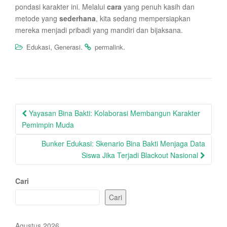
pondasi karakter ini. Melalui
cara
yang penuh kasih dan
metode yang
sederhana
, kita sedang mempersiapkan
mereka menjadi pribadi yang mandiri dan bijaksana.
,
.
.
Edukasi
Generasi
permalink
Post
Yayasan Bina Bakti: Kolaborasi Membangun Karakter
navigation
Pemimpin Muda
Bunker Edukasi: Skenario Bina Bakti Menjaga Data
Siswa Jika Terjadi Blackout Nasional
Cari
Cari
Agustus 2026