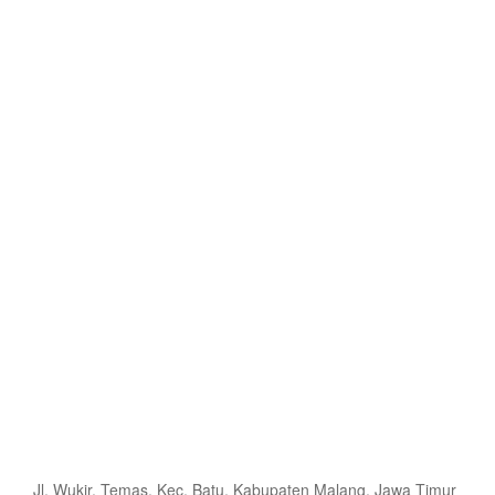
Jl. Wukir, Temas, Kec. Batu, Kabupaten Malang, Jawa Timur