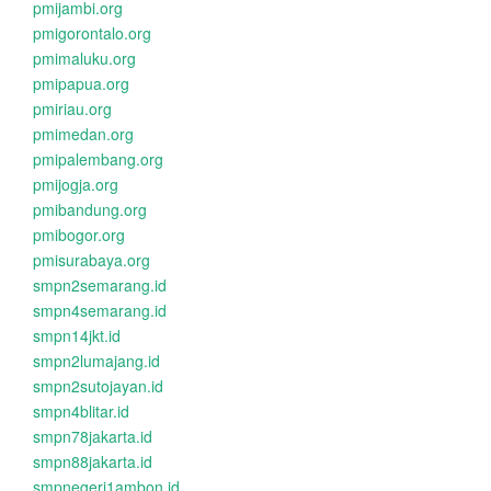
pmijambi.org
pmigorontalo.org
pmimaluku.org
pmipapua.org
pmiriau.org
pmimedan.org
pmipalembang.org
pmijogja.org
pmibandung.org
pmibogor.org
pmisurabaya.org
smpn2semarang.id
smpn4semarang.id
smpn14jkt.id
smpn2lumajang.id
smpn2sutojayan.id
smpn4blitar.id
smpn78jakarta.id
smpn88jakarta.id
smpnegeri1ambon.id