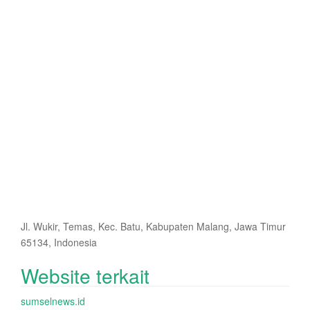
Jl. Wukir, Temas, Kec. Batu, Kabupaten Malang, Jawa Timur
65134, Indonesia
Website terkait
sumselnews.id