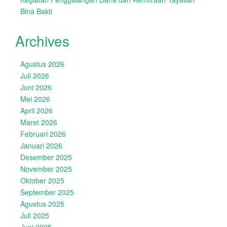
Bina Bakti
Archives
Agustus 2026
Juli 2026
Juni 2026
Mei 2026
April 2026
Maret 2026
Februari 2026
Januari 2026
Desember 2025
November 2025
Oktober 2025
September 2025
Agustus 2025
Juli 2025