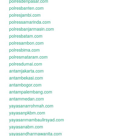
polresdenpasar.com
polresbanten.com
polresjambi.com
polressamarinda.com
polresbanjarmasin.com
polresbatam.com
polresambon.com
polresbima.com
polresmataram.com
polresdumai.com
antamjakarta.com
antambekasi.com
antambogor.com
antampalembang.com
antammedan.com
yayasanarrohmah.com
yayasanpkbm.com
yayasanmambaulirsyad.com
yayasanabm.com
yayasandharmawanita.com