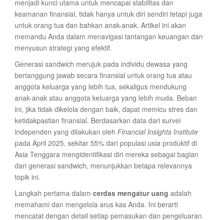
menjadi kunci utama untuk mencapai stabilitas dan
keamanan finansial, tidak hanya untuk diri sendiri tetapi juga
untuk orang tua dan bahkan anak-anak. Artikel ini akan
memandu Anda dalam menavigasi tantangan keuangan dan
menyusun strategi yang efektif.
Generasi sandwich merujuk pada individu dewasa yang
bertanggung jawab secara finansial untuk orang tua atau
anggota keluarga yang lebih tua, sekaligus mendukung
anak-anak atau anggota keluarga yang lebih muda. Beban
ini, jika tidak dikelola dengan baik, dapat memicu stres dan
ketidakpastian finansial. Berdasarkan data dari survei
independen yang dilakukan oleh
Financial Insights Institute
pada April 2025, sekitar 55% dari populasi usia produktif di
Asia Tenggara mengidentifikasi diri mereka sebagai bagian
dari generasi sandwich, menunjukkan betapa relevannya
topik ini.
Langkah pertama dalam
cerdas mengatur uang
adalah
memahami dan mengelola arus kas Anda. Ini berarti
mencatat dengan detail setiap pemasukan dan pengeluaran.