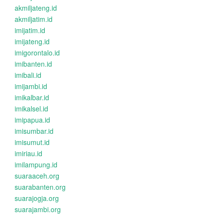
akmiljateng.id
akmiljatim.id
imijatim.id
imijateng.id
imigorontalo.id
imibanten.id
imibali.id
imijambi.id
imikalbar.id
imikalsel.id
imipapua.id
imisumbar.id
imisumut.id
imiriau.id
imilampung.id
suaraaceh.org
suarabanten.org
suarajogja.org
suarajambi.org