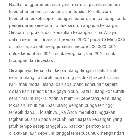
Buatlah anggaran bulanan yang realistis, pisahkan antara
kebutuhan primer, sekunder, dan tersier. Prioritaskan
kebutuhan pokok seperti pangan, papan, dan sandang, serta
pengeluaran kesehatan untuk seluruh anggota keluarga.
Sebuah tip praktis dari konsultan keuangan Rina Wijaya
dalam seminar “Financial Freedom 2025” pada 15 Mei 2025
di Jakarta, adalah menggunakan metode 50/30/20: 50%
untuk kebutuhan, 30% untuk keinginan, dan 20% untuk
tabungan dan investasi.
Selanjutnya, kenali dan kelola utang dengan bijak. Tidak
semua utang itu buruk; ada utang produktif seperti cicilan
KPR atau modal usaha, dan ada utang konsumtif seperti
cicilan kartu kredit untuk gaya hidup. Batasi utang konsumtif
seminimal mungkin. Apabila memiliki beberapa jenis utang,
fokuslah untuk melunasi utang dengan bunga tertinggi
terlebih dahulu. Misalnya, jika Anda memiliki tunggakan
tagihan bulanan pada sebuah institusi jasa keuangan yang
jatuh tempo setiap tanggal 25, pastikan pembayaran
dilakukan jauh sebelum tanggal tersebut untuk menghindari