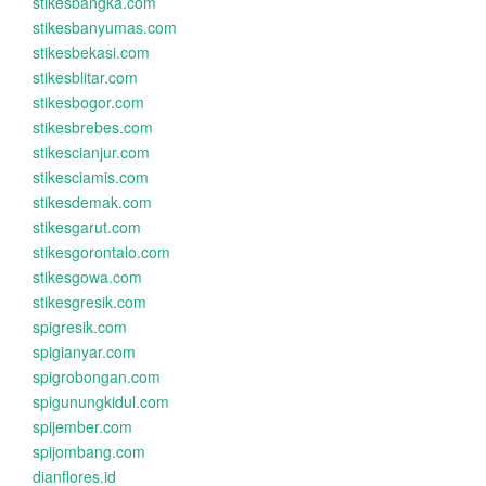
stikesbangka.com
stikesbanyumas.com
stikesbekasi.com
stikesblitar.com
stikesbogor.com
stikesbrebes.com
stikescianjur.com
stikesciamis.com
stikesdemak.com
stikesgarut.com
stikesgorontalo.com
stikesgowa.com
stikesgresik.com
spigresik.com
spigianyar.com
spigrobongan.com
spigunungkidul.com
spijember.com
spijombang.com
dianflores.id