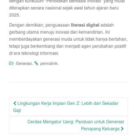
dengan kurikulum “Pendidikan Berbasis Inovasi” yang mulai
diterapkan secara nasional sejak awal tahun ajaran baru
2025.
Dengan demikian, penguasaan
literasi digital
adalah
gerbang utama menuju inovasi dan kemandirian. Ini
memberdayakan generasi muda untuk tidak hanya bertahan,
tetapi juga berkembang dan menjadi agen perubahan positif
di era teknologi informasi.
.
.
Generasi
permalink
Post
Lingkungan Kerja Impian Gen Z: Lebih dari Sekadar
navigation
Gaji
Cerdas Mengatur Uang: Panduan untuk Generasi
Penopang Keluarga