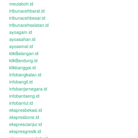
meulaboh.id
tribunacehbarat.id
tribunacehbesar.id
tribunacehselatan.id
ayoagam.id
ayoasahan.id
ayoasmat.id
klikBalangan.id
klikBandung.id
klikbanggai.id
infobangkalan.id
infobangli.id
infobanjarnegara.id
infobantaeng.id
infobantul.id
ekspresbekasi.id
ekspresbone.id
eksprescianjur.id
ekspresgresik.id