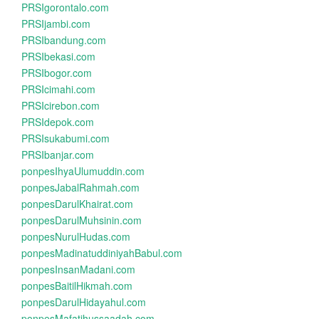
PRSIgorontalo.com
PRSIjambi.com
PRSIbandung.com
PRSIbekasi.com
PRSIbogor.com
PRSIcimahi.com
PRSIcirebon.com
PRSIdepok.com
PRSIsukabumi.com
PRSIbanjar.com
ponpesIhyaUlumuddin.com
ponpesJabalRahmah.com
ponpesDarulKhairat.com
ponpesDarulMuhsinin.com
ponpesNurulHudas.com
ponpesMadinatuddiniyahBabul.com
ponpesInsanMadani.com
ponpesBaitilHikmah.com
ponpesDarulHidayahul.com
ponpesMafatihussaadah.com