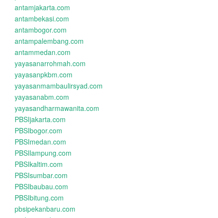
antamjakarta.com
antambekasi.com
antambogor.com
antampalembang.com
antammedan.com
yayasanarrohmah.com
yayasanpkbm.com
yayasanmambaulirsyad.com
yayasanabm.com
yayasandharmawanita.com
PBSIjakarta.com
PBSIbogor.com
PBSImedan.com
PBSIlampung.com
PBSIkaltim.com
PBSIsumbar.com
PBSIbaubau.com
PBSIbitung.com
pbsipekanbaru.com