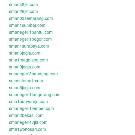
sman48jkt.com
sman26jkt.com
sman03semarang.com
sman1sumbar.com
smanegeri1bantul.com
smanegeri1bogor.com
sman1surabaya.com
sman6jogja.com
sma1magelang.com
sman9jogja.com
smanegeri3bandung.com
smasutomo1.com
sman5jogja.com
smanegeri1tangerang.com
sma1purworejo.com
smanegeri1jember.com
sman2bekasi.com
smanegeri47jkt.com
sma1wonosari.com