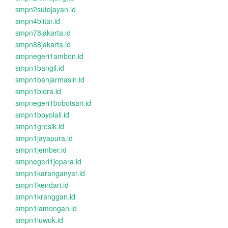
smpn2sutojayan.id
smpn4blitar.id
smpn78jakarta.id
smpn88jakarta.id
smpnegeri1ambon.id
smpn1bangil.id
smpn1banjarmasin.id
smpn1biora.id
smpnegeri1bobotsari.id
smpn1boyolali.id
smpn1gresik.id
smpn1jayapura.id
smpn1jember.id
smpnegeri1jepara.id
smpn1karanganyar.id
smpn1kendari.id
smpn1kranggan.id
smpn1lamongan.id
smpn1luwuk.id