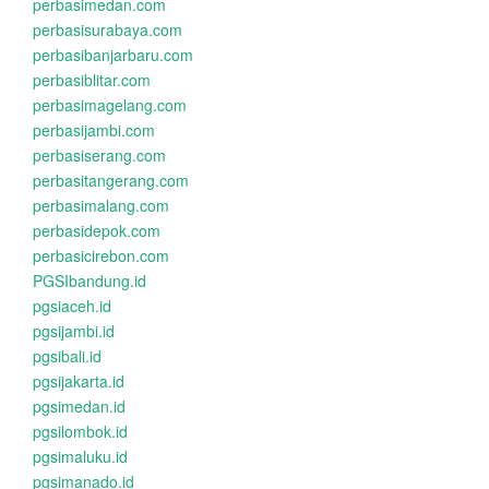
perbasimedan.com
perbasisurabaya.com
perbasibanjarbaru.com
perbasiblitar.com
perbasimagelang.com
perbasijambi.com
perbasiserang.com
perbasitangerang.com
perbasimalang.com
perbasidepok.com
perbasicirebon.com
PGSIbandung.id
pgsiaceh.id
pgsijambi.id
pgsibali.id
pgsijakarta.id
pgsimedan.id
pgsilombok.id
pgsimaluku.id
pgsimanado.id