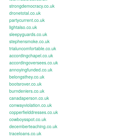
strongdemocracy.co.uk
dronetotal.co.uk
partycurrent.co.uk
lightalso.co.uk
sleepyguards.co.uk
stephensmoke.co.uk
trialuncomfortable.co.uk
accordingchapel.co.uk
accordingoversees.co.uk
annoyingfunded.co.uk
belongsthey.co.uk
bootsrover.co.uk
burndeniers.co.uk
canadaperson.co.uk
conwayviolation.co.uk
copperfielddresses.co.uk
cowboysspot.co.uk
decemberteaching.co.uk
traceloans.co.uk