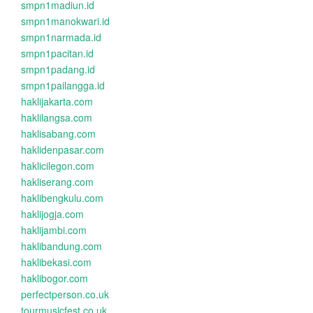
smpn1madiun.id
smpn1manokwari.id
smpn1narmada.id
smpn1pacitan.id
smpn1padang.id
smpn1pailangga.id
haklijakarta.com
haklilangsa.com
haklisabang.com
haklidenpasar.com
haklicilegon.com
hakliserang.com
haklibengkulu.com
haklijogja.com
haklijambi.com
haklibandung.com
haklibekasi.com
haklibogor.com
perfectperson.co.uk
tourmusicfest.co.uk