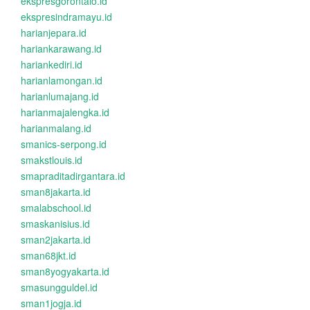
ekspresgorontalo.id
ekspresindramayu.id
harianjepara.id
hariankarawang.id
hariankediri.id
harianlamongan.id
harianlumajang.id
harianmajalengka.id
harianmalang.id
smanics-serpong.id
smakstlouis.id
smapraditadirgantara.id
sman8jakarta.id
smalabschool.id
smaskanisius.id
sman2jakarta.id
sman68jkt.id
sman8yogyakarta.id
smasungguldel.id
sman1jogja.id