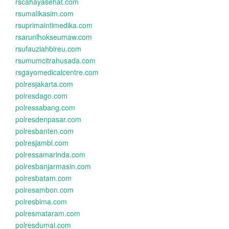
rscahayasehat.com
rsumalikasim.com
rsuprimaintimedika.com
rsarunlhokseumaw.com
rsufauziahbireu.com
rsumumcitrahusada.com
rsgayomedicalcentre.com
polresjakarta.com
polresdago.com
polressabang.com
polresdenpasar.com
polresbanten.com
polresjambi.com
polressamarinda.com
polresbanjarmasin.com
polresbatam.com
polresambon.com
polresbima.com
polresmataram.com
polresdumai.com