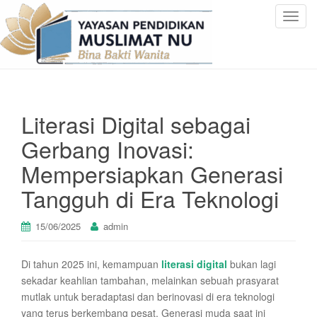
T
o
g
g
l
e
Literasi Digital sebagai
n
a
Gerbang Inovasi:
v
Mempersiapkan Generasi
i
g
Tangguh di Era Teknologi
a
t
15/06/2025
admin
i
o
n
Di tahun 2025 ini, kemampuan
literasi digital
bukan lagi
sekadar keahlian tambahan, melainkan sebuah prasyarat
mutlak untuk beradaptasi dan berinovasi di era teknologi
yang terus berkembang pesat. Generasi muda saat ini