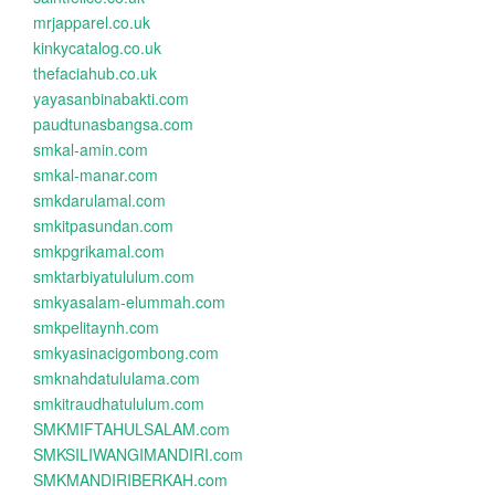
mrjapparel.co.uk
kinkycatalog.co.uk
thefaciahub.co.uk
yayasanbinabakti.com
paudtunasbangsa.com
smkal-amin.com
smkal-manar.com
smkdarulamal.com
smkitpasundan.com
smkpgrikamal.com
smktarbiyatululum.com
smkyasalam-elummah.com
smkpelitaynh.com
smkyasinacigombong.com
smknahdatululama.com
smkitraudhatululum.com
SMKMIFTAHULSALAM.com
SMKSILIWANGIMANDIRI.com
SMKMANDIRIBERKAH.com