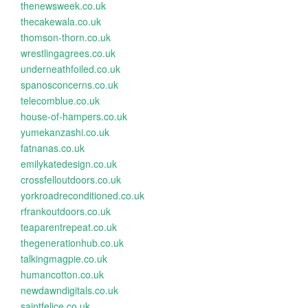
thenewsweek.co.uk
thecakewala.co.uk
thomson-thorn.co.uk
wrestlingagrees.co.uk
underneathfoiled.co.uk
spanosconcerns.co.uk
telecomblue.co.uk
house-of-hampers.co.uk
yumekanzashi.co.uk
fatnanas.co.uk
emilykatedesign.co.uk
crossfelloutdoors.co.uk
yorkroadreconditioned.co.uk
rfrankoutdoors.co.uk
teaparentrepeat.co.uk
thegenerationhub.co.uk
talkingmagpie.co.uk
humancotton.co.uk
newdawndigitals.co.uk
saintfelice.co.uk