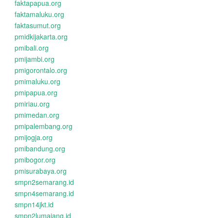
faktapapua.org
faktamaluku.org
faktasumut.org
pmidkijakarta.org
pmibali.org
pmijambi.org
pmigorontalo.org
pmimaluku.org
pmipapua.org
pmiriau.org
pmimedan.org
pmipalembang.org
pmijogja.org
pmibandung.org
pmibogor.org
pmisurabaya.org
smpn2semarang.id
smpn4semarang.id
smpn14jkt.id
smpn2lumajang.id