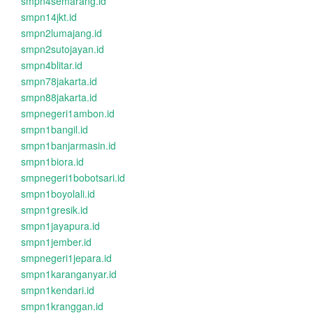
smpn4semarang.id
smpn14jkt.id
smpn2lumajang.id
smpn2sutojayan.id
smpn4blitar.id
smpn78jakarta.id
smpn88jakarta.id
smpnegeri1ambon.id
smpn1bangil.id
smpn1banjarmasin.id
smpn1biora.id
smpnegeri1bobotsari.id
smpn1boyolali.id
smpn1gresik.id
smpn1jayapura.id
smpn1jember.id
smpnegeri1jepara.id
smpn1karanganyar.id
smpn1kendari.id
smpn1kranggan.id