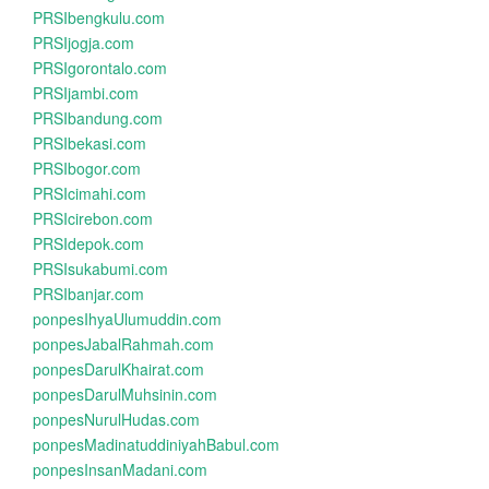
PRSIbengkulu.com
PRSIjogja.com
PRSIgorontalo.com
PRSIjambi.com
PRSIbandung.com
PRSIbekasi.com
PRSIbogor.com
PRSIcimahi.com
PRSIcirebon.com
PRSIdepok.com
PRSIsukabumi.com
PRSIbanjar.com
ponpesIhyaUlumuddin.com
ponpesJabalRahmah.com
ponpesDarulKhairat.com
ponpesDarulMuhsinin.com
ponpesNurulHudas.com
ponpesMadinatuddiniyahBabul.com
ponpesInsanMadani.com