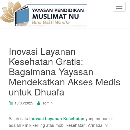
T
o
g
g
l
e
Inovasi Layanan
n
a
Kesehatan Gratis:
v
Bagaimana Yayasan
i
g
Mendekatkan Akses Medis
a
untuk Dhuafa
t
i
o
13/06/2025
admin
n
Salah satu
Inovasi Layanan Kesehatan
yang menonjol
adalah klinik keliling atau mobil kesehatan. Armada ini