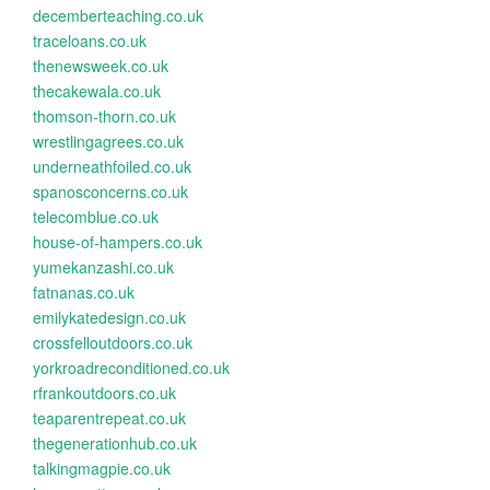
decemberteaching.co.uk
traceloans.co.uk
thenewsweek.co.uk
thecakewala.co.uk
thomson-thorn.co.uk
wrestlingagrees.co.uk
underneathfoiled.co.uk
spanosconcerns.co.uk
telecomblue.co.uk
house-of-hampers.co.uk
yumekanzashi.co.uk
fatnanas.co.uk
emilykatedesign.co.uk
crossfelloutdoors.co.uk
yorkroadreconditioned.co.uk
rfrankoutdoors.co.uk
teaparentrepeat.co.uk
thegenerationhub.co.uk
talkingmagpie.co.uk