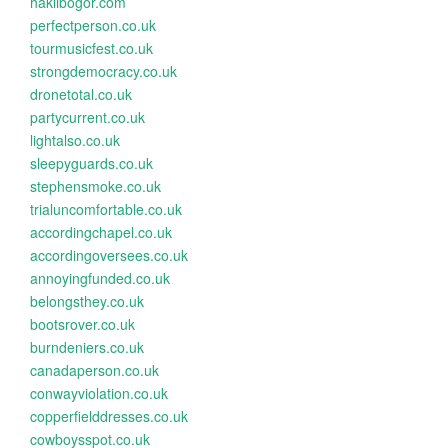
haklibogor.com
perfectperson.co.uk
tourmusicfest.co.uk
strongdemocracy.co.uk
dronetotal.co.uk
partycurrent.co.uk
lightalso.co.uk
sleepyguards.co.uk
stephensmoke.co.uk
trialuncomfortable.co.uk
accordingchapel.co.uk
accordingoversees.co.uk
annoyingfunded.co.uk
belongsthey.co.uk
bootsrover.co.uk
burndeniers.co.uk
canadaperson.co.uk
conwayviolation.co.uk
copperfielddresses.co.uk
cowboysspot.co.uk