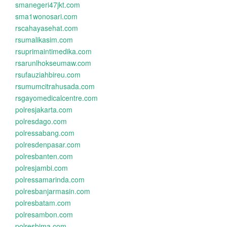
smanegeri47jkt.com
sma1wonosari.com
rscahayasehat.com
rsumalikasim.com
rsuprimaintimedika.com
rsarunlhokseumaw.com
rsufauziahbireu.com
rsumumcitrahusada.com
rsgayomedicalcentre.com
polresjakarta.com
polresdago.com
polressabang.com
polresdenpasar.com
polresbanten.com
polresjambi.com
polressamarinda.com
polresbanjarmasin.com
polresbatam.com
polresambon.com
polresbima.com