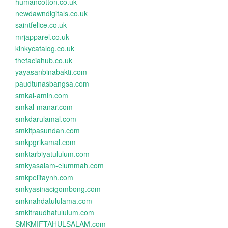
humancotton.co.uk
newdawndigitals.co.uk
saintfelice.co.uk
mrjapparel.co.uk
kinkycatalog.co.uk
thefaciahub.co.uk
yayasanbinabakti.com
paudtunasbangsa.com
smkal-amin.com
smkal-manar.com
smkdarulamal.com
smkitpasundan.com
smkpgrikamal.com
smktarbiyatululum.com
smkyasalam-elummah.com
smkpelitaynh.com
smkyasinacigombong.com
smknahdatululama.com
smkitraudhatululum.com
SMKMIFTAHULSALAM.com