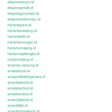
eksprescianjur.id
ekspresgresik.id
ekspresgorontalo.id
ekspresindramayu.id
harianjepara.id
hariankarawang.id
hariankediri.id
harianlamongan.id
harianlumajang.id
harianmajalengka.id
harianmalang.id
smanics-serpong.id
smakstlouis.id
smapraditadirgantara.id
sman8jakarta.id
smalabschool.id
smaskanisius.id
sman2jakarta.id
sman68jkt.id
sman8yogyakarta.id