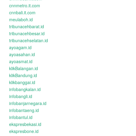
cnnmetro.it.com
cnnbali.it.com
meulaboh.id
tribunacehbarat.id
tribunacehbesar.id
tribunacehselatan.id
ayoagam.id
ayoasahan.id
ayoasmat.id
klikBalangan.id
klikBandung.id
klikbanggai.id
infobangkalan.id
infobangli.id
infobanjarnegara.id
infobantaeng.id
infobantul.id
ekspresbekasi.id
ekspresbone.id