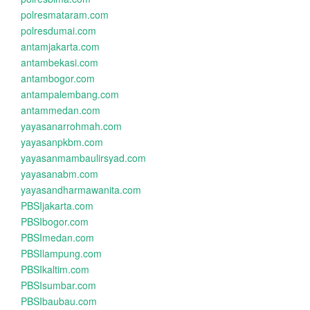
polresmataram.com
polresdumai.com
antamjakarta.com
antambekasi.com
antambogor.com
antampalembang.com
antammedan.com
yayasanarrohmah.com
yayasanpkbm.com
yayasanmambaulirsyad.com
yayasanabm.com
yayasandharmawanita.com
PBSIjakarta.com
PBSIbogor.com
PBSImedan.com
PBSIlampung.com
PBSIkaltim.com
PBSIsumbar.com
PBSIbaubau.com