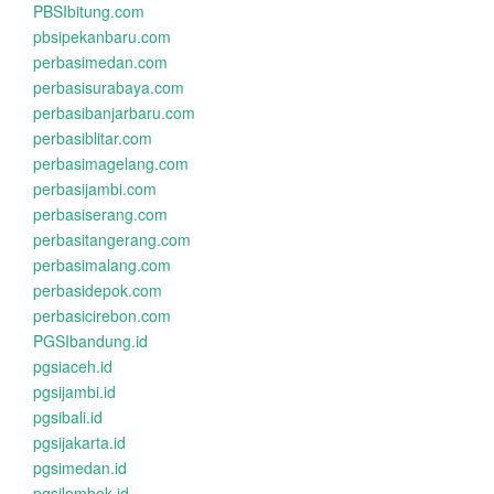
PBSIbitung.com
pbsipekanbaru.com
perbasimedan.com
perbasisurabaya.com
perbasibanjarbaru.com
perbasiblitar.com
perbasimagelang.com
perbasijambi.com
perbasiserang.com
perbasitangerang.com
perbasimalang.com
perbasidepok.com
perbasicirebon.com
PGSIbandung.id
pgsiaceh.id
pgsijambi.id
pgsibali.id
pgsijakarta.id
pgsimedan.id
pgsilombok.id