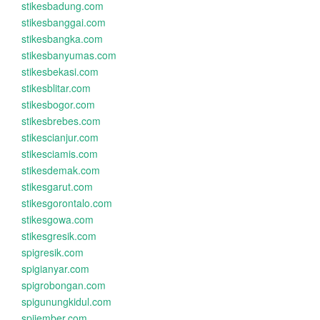
stikesbadung.com
stikesbanggai.com
stikesbangka.com
stikesbanyumas.com
stikesbekasi.com
stikesblitar.com
stikesbogor.com
stikesbrebes.com
stikescianjur.com
stikesciamis.com
stikesdemak.com
stikesgarut.com
stikesgorontalo.com
stikesgowa.com
stikesgresik.com
spigresik.com
spigianyar.com
spigrobongan.com
spigunungkidul.com
spijember.com