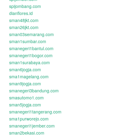
spijombang.com
dianflores.id
sman48jkt.com
sman26jkt.com
sman03semarang.com
sman1sumbar.com
smanegeri1bantul.com
smanegeri1bogor.com
sman1surabaya.com
sman6jogja.com
sma1magelang.com
sman9jogja.com
smanegeri3bandung.com
smasutomo1.com
sman5jogja.com
smanegeri1tangerang.com
sma1purworejo.com
smanegeri1jember.com
sman2bekasi.com