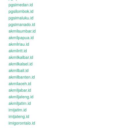
pgsimedan.id
pgsilombok.id
pgsimaluku.id
pgsimanado.id
akmilsumbar.id
akmilpapua.id
akmilriau.id
akmilntt.id
akmilkalbar.id
akmilkalsel.id
akmilbali.id
akmilbanten.id
akmilaceh.id
akmiljabar.id
akmiljateng.id
akmiljatim.id
imijatim.id
imijateng.id
imigorontalo.id