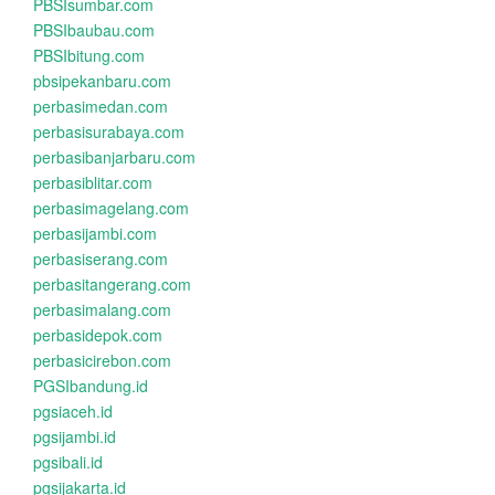
PBSIsumbar.com
PBSIbaubau.com
PBSIbitung.com
pbsipekanbaru.com
perbasimedan.com
perbasisurabaya.com
perbasibanjarbaru.com
perbasiblitar.com
perbasimagelang.com
perbasijambi.com
perbasiserang.com
perbasitangerang.com
perbasimalang.com
perbasidepok.com
perbasicirebon.com
PGSIbandung.id
pgsiaceh.id
pgsijambi.id
pgsibali.id
pgsijakarta.id