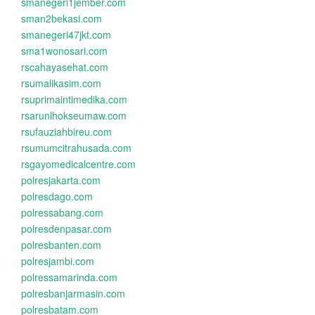
smanegeri1jember.com
sman2bekasi.com
smanegeri47jkt.com
sma1wonosari.com
rscahayasehat.com
rsumalikasim.com
rsuprimaintimedika.com
rsarunlhokseumaw.com
rsufauziahbireu.com
rsumumcitrahusada.com
rsgayomedicalcentre.com
polresjakarta.com
polresdago.com
polressabang.com
polresdenpasar.com
polresbanten.com
polresjambi.com
polressamarinda.com
polresbanjarmasin.com
polresbatam.com