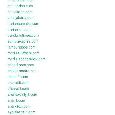
cnnmedan.com
cnnjakarta.com
cnbcjakarta.com
hariansumatra.com
harianikn.com
bandungtimes.com
sumutekspres.com
lampungpos.com
mediasulawesi.com
mediajabodetabek.com
kabarflores.com
seputarmetro.com
aktual.it.com
akurat.it.com
antara.it.com
analisadaily.it.com
antv.it.com
antvklik.it.com
ayojakarta.it.com