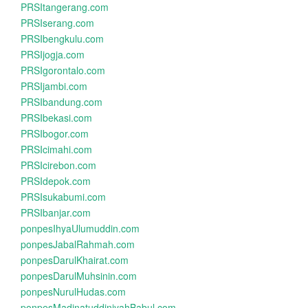
PRSItangerang.com
PRSIserang.com
PRSIbengkulu.com
PRSIjogja.com
PRSIgorontalo.com
PRSIjambi.com
PRSIbandung.com
PRSIbekasi.com
PRSIbogor.com
PRSIcimahi.com
PRSIcirebon.com
PRSIdepok.com
PRSIsukabumi.com
PRSIbanjar.com
ponpesIhyaUlumuddin.com
ponpesJabalRahmah.com
ponpesDarulKhairat.com
ponpesDarulMuhsinin.com
ponpesNurulHudas.com
ponpesMadinatuddiniyahBabul.com