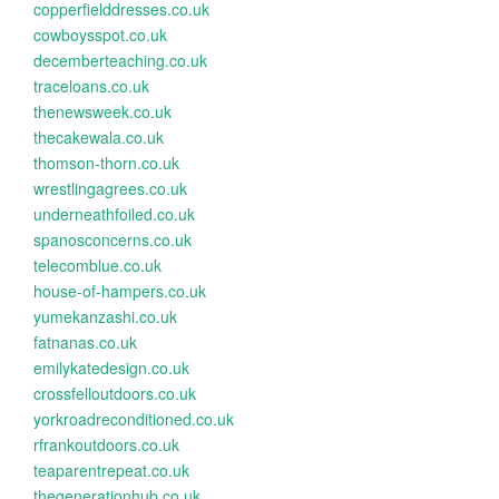
copperfielddresses.co.uk
cowboysspot.co.uk
decemberteaching.co.uk
traceloans.co.uk
thenewsweek.co.uk
thecakewala.co.uk
thomson-thorn.co.uk
wrestlingagrees.co.uk
underneathfoiled.co.uk
spanosconcerns.co.uk
telecomblue.co.uk
house-of-hampers.co.uk
yumekanzashi.co.uk
fatnanas.co.uk
emilykatedesign.co.uk
crossfelloutdoors.co.uk
yorkroadreconditioned.co.uk
rfrankoutdoors.co.uk
teaparentrepeat.co.uk
thegenerationhub.co.uk