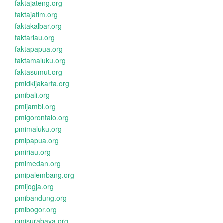
faktajateng.org
faktajatim.org
faktakalbar.org
faktariau.org
faktapapua.org
faktamaluku.org
faktasumut.org
pmidkijakarta.org
pmibali.org
pmijambi.org
pmigorontalo.org
pmimaluku.org
pmipapua.org
pmiriau.org
pmimedan.org
pmipalembang.org
pmijogja.org
pmibandung.org
pmibogor.org
pmisurabaya.org