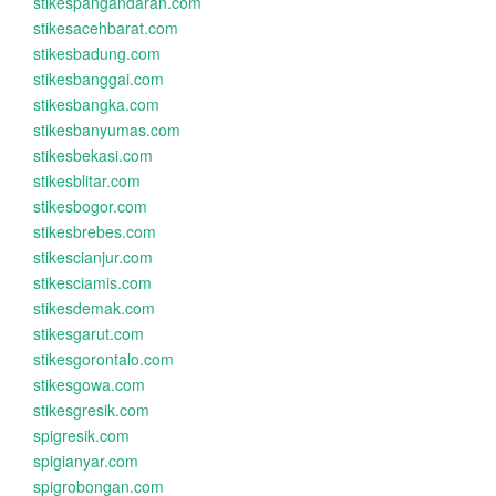
stikespangandaran.com
stikesacehbarat.com
stikesbadung.com
stikesbanggai.com
stikesbangka.com
stikesbanyumas.com
stikesbekasi.com
stikesblitar.com
stikesbogor.com
stikesbrebes.com
stikescianjur.com
stikesciamis.com
stikesdemak.com
stikesgarut.com
stikesgorontalo.com
stikesgowa.com
stikesgresik.com
spigresik.com
spigianyar.com
spigrobongan.com