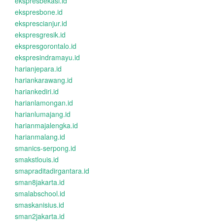
ekspresbekasi.id
ekspresbone.id
eksprescianjur.id
ekspresgresik.id
ekspresgorontalo.id
ekspresindramayu.id
harianjepara.id
hariankarawang.id
hariankediri.id
harianlamongan.id
harianlumajang.id
harianmajalengka.id
harianmalang.id
smanics-serpong.id
smakstlouis.id
smapraditadirgantara.id
sman8jakarta.id
smalabschool.id
smaskanisius.id
sman2jakarta.id