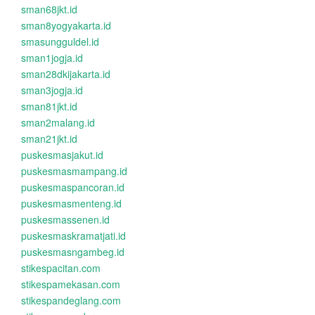
sman68jkt.id
sman8yogyakarta.id
smasungguldel.id
sman1jogja.id
sman28dkijakarta.id
sman3jogja.id
sman81jkt.id
sman2malang.id
sman21jkt.id
puskesmasjakut.id
puskesmasmampang.id
puskesmaspancoran.id
puskesmasmenteng.id
puskesmassenen.id
puskesmaskramatjati.id
puskesmasngambeg.id
stikespacitan.com
stikespamekasan.com
stikespandeglang.com