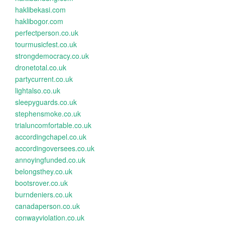
haklibekasi.com
haklibogor.com
perfectperson.co.uk
tourmusicfest.co.uk
strongdemocracy.co.uk
dronetotal.co.uk
partycurrent.co.uk
lightalso.co.uk
sleepyguards.co.uk
stephensmoke.co.uk
trialuncomfortable.co.uk
accordingchapel.co.uk
accordingoversees.co.uk
annoyingfunded.co.uk
belongsthey.co.uk
bootsrover.co.uk
burndeniers.co.uk
canadaperson.co.uk
conwayviolation.co.uk