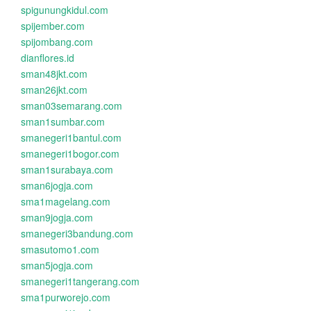
spigunungkidul.com
spijember.com
spijombang.com
dianflores.id
sman48jkt.com
sman26jkt.com
sman03semarang.com
sman1sumbar.com
smanegeri1bantul.com
smanegeri1bogor.com
sman1surabaya.com
sman6jogja.com
sma1magelang.com
sman9jogja.com
smanegeri3bandung.com
smasutomo1.com
sman5jogja.com
smanegeri1tangerang.com
sma1purworejo.com