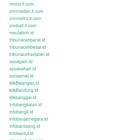
mnctv.it.com
cnnmedan.it.com
cnnmetro.it.com
cnnbali.it.com
meulaboh.id
tribunacehbarat.id
tribunacehbesar.id
tribunacehselatan.id
ayoagam.id
ayoasahan.id
ayoasmat.id
klikBalangan.id
klikBandung.id
klikbanggai.id
infobangkalan.id
infobangli.id
infobanjarnegara.id
infobantaeng.id
infobantul.id