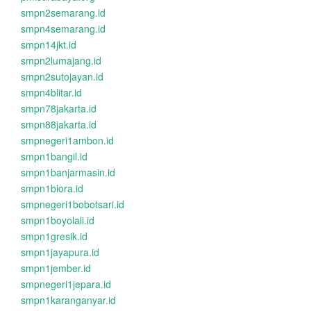
smpn2semarang.id
smpn4semarang.id
smpn14jkt.id
smpn2lumajang.id
smpn2sutojayan.id
smpn4blitar.id
smpn78jakarta.id
smpn88jakarta.id
smpnegeri1ambon.id
smpn1bangil.id
smpn1banjarmasin.id
smpn1biora.id
smpnegeri1bobotsari.id
smpn1boyolali.id
smpn1gresik.id
smpn1jayapura.id
smpn1jember.id
smpnegeri1jepara.id
smpn1karanganyar.id