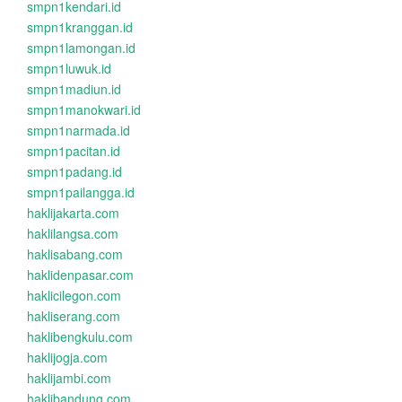
smpn1kendari.id
smpn1kranggan.id
smpn1lamongan.id
smpn1luwuk.id
smpn1madiun.id
smpn1manokwari.id
smpn1narmada.id
smpn1pacitan.id
smpn1padang.id
smpn1pailangga.id
haklijakarta.com
haklilangsa.com
haklisabang.com
haklidenpasar.com
haklicilegon.com
hakliserang.com
haklibengkulu.com
haklijogja.com
haklijambi.com
haklibandung.com