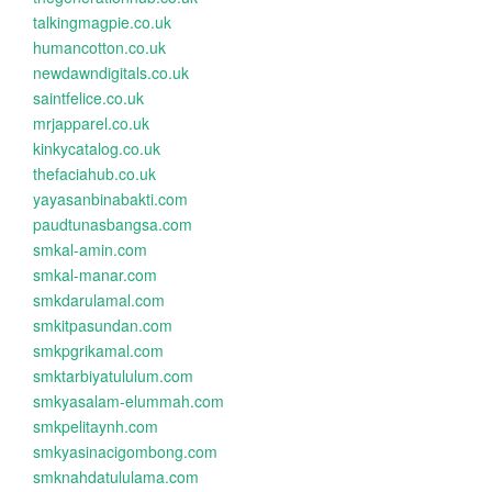
talkingmagpie.co.uk
humancotton.co.uk
newdawndigitals.co.uk
saintfelice.co.uk
mrjapparel.co.uk
kinkycatalog.co.uk
thefaciahub.co.uk
yayasanbinabakti.com
paudtunasbangsa.com
smkal-amin.com
smkal-manar.com
smkdarulamal.com
smkitpasundan.com
smkpgrikamal.com
smktarbiyatululum.com
smkyasalam-elummah.com
smkpelitaynh.com
smkyasinacigombong.com
smknahdatululama.com