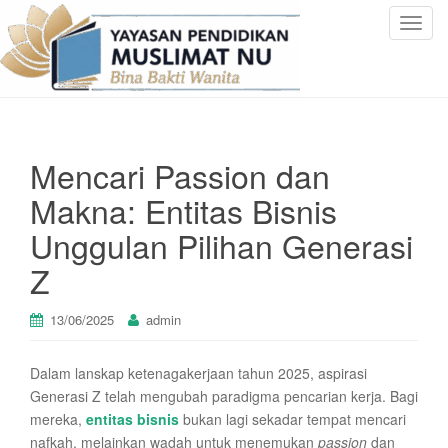
T
o
g
g
l
e
Mencari Passion dan
n
a
Makna: Entitas Bisnis
v
Unggulan Pilihan Generasi
i
g
Z
a
t
13/06/2025
admin
i
o
n
Dalam lanskap ketenagakerjaan tahun 2025, aspirasi
Generasi Z telah mengubah paradigma pencarian kerja. Bagi
mereka,
entitas bisnis
bukan lagi sekadar tempat mencari
nafkah, melainkan wadah untuk menemukan
passion
dan