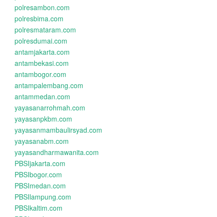
polresambon.com
polresbima.com
polresmataram.com
polresdumai.com
antamjakarta.com
antambekasi.com
antambogor.com
antampalembang.com
antammedan.com
yayasanarrohmah.com
yayasanpkbm.com
yayasanmambaulirsyad.com
yayasanabm.com
yayasandharmawanita.com
PBSIjakarta.com
PBSIbogor.com
PBSImedan.com
PBSIlampung.com
PBSIkaltim.com