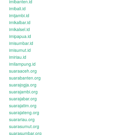
imibanten.id
imibali.id
imijambi.id
imikalbar.id
imikalsel.id
imipapua.id
imisumbar.id
imisumut.id
imiriau.id
imilampung.id
suaraaceh.org
suarabanten.org
suarajogja.org
suarajambi.org
suarajabar.org
suarajatim.org
suarajateng.org
suarariau.org
suarasumut.org
suarasumbar.org