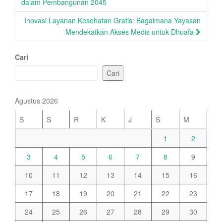
navigation
dalam Pembangunan 2045
Inovasi Layanan Kesehatan Gratis: Bagaimana Yayasan
Mendekatkan Akses Medis untuk Dhuafa
Cari
Cari
Agustus 2026
S
S
R
K
J
S
M
1
2
3
4
5
6
7
8
9
10
11
12
13
14
15
16
17
18
19
20
21
22
23
24
25
26
27
28
29
30