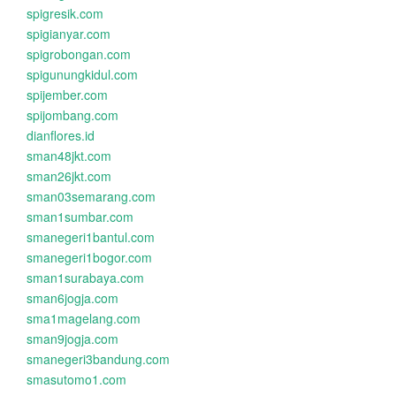
spigresik.com
spigianyar.com
spigrobongan.com
spigunungkidul.com
spijember.com
spijombang.com
dianflores.id
sman48jkt.com
sman26jkt.com
sman03semarang.com
sman1sumbar.com
smanegeri1bantul.com
smanegeri1bogor.com
sman1surabaya.com
sman6jogja.com
sma1magelang.com
sman9jogja.com
smanegeri3bandung.com
smasutomo1.com