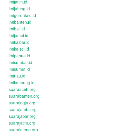
imijatim.id
imijateng.id
imigorontalo.id
imibanten.id
imibali.id
imijambi.id
imikalbar.id
imikalsel.id
imipapua.id
imisumbar.id
imisumut.id
imiriau.id
imilampung.id
suaraaceh.org
suarabanten.org
suarajogja.org
suarajambi.org
suarajabar.org
suarajatim.org
suarajateng.org