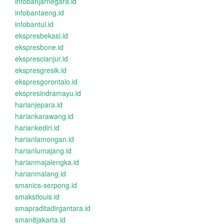
infobanjarnegara.id
infobantaeng.id
infobantul.id
ekspresbekasi.id
ekspresbone.id
eksprescianjur.id
ekspresgresik.id
ekspresgorontalo.id
ekspresindramayu.id
harianjepara.id
hariankarawang.id
hariankediri.id
harianlamongan.id
harianlumajang.id
harianmajalengka.id
harianmalang.id
smanics-serpong.id
smakstlouis.id
smapraditadirgantara.id
sman8jakarta.id