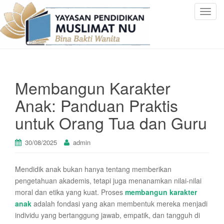
T
o
g
g
l
e
Membangun Karakter
n
a
Anak: Panduan Praktis
v
untuk Orang Tua dan Guru
i
g
a
30/08/2025
admin
t
i
Mendidik anak bukan hanya tentang memberikan
o
pengetahuan akademis, tetapi juga menanamkan nilai-nilai
n
moral dan etika yang kuat. Proses
membangun karakter
anak
adalah fondasi yang akan membentuk mereka menjadi
individu yang bertanggung jawab, empatik, dan tangguh di