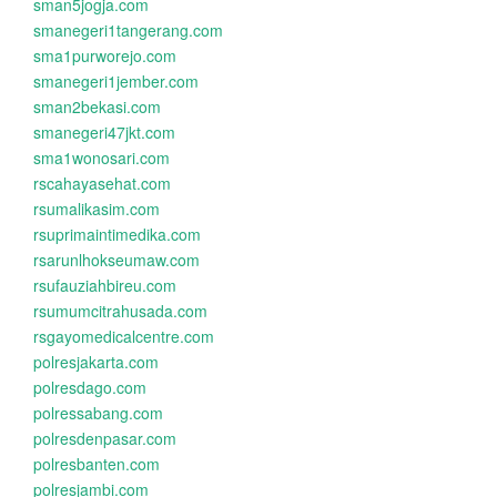
sman5jogja.com
smanegeri1tangerang.com
sma1purworejo.com
smanegeri1jember.com
sman2bekasi.com
smanegeri47jkt.com
sma1wonosari.com
rscahayasehat.com
rsumalikasim.com
rsuprimaintimedika.com
rsarunlhokseumaw.com
rsufauziahbireu.com
rsumumcitrahusada.com
rsgayomedicalcentre.com
polresjakarta.com
polresdago.com
polressabang.com
polresdenpasar.com
polresbanten.com
polresjambi.com