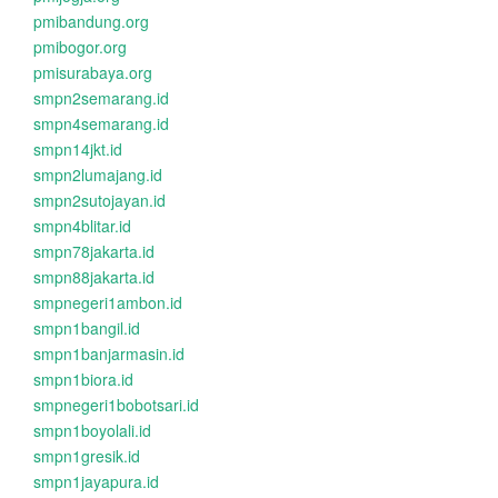
pmibandung.org
pmibogor.org
pmisurabaya.org
smpn2semarang.id
smpn4semarang.id
smpn14jkt.id
smpn2lumajang.id
smpn2sutojayan.id
smpn4blitar.id
smpn78jakarta.id
smpn88jakarta.id
smpnegeri1ambon.id
smpn1bangil.id
smpn1banjarmasin.id
smpn1biora.id
smpnegeri1bobotsari.id
smpn1boyolali.id
smpn1gresik.id
smpn1jayapura.id