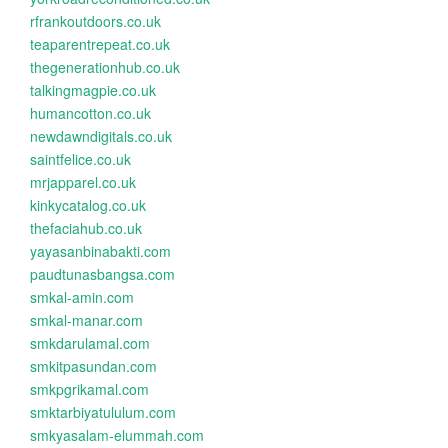
rfrankoutdoors.co.uk
teaparentrepeat.co.uk
thegenerationhub.co.uk
talkingmagpie.co.uk
humancotton.co.uk
newdawndigitals.co.uk
saintfelice.co.uk
mrjapparel.co.uk
kinkycatalog.co.uk
thefaciahub.co.uk
yayasanbinabakti.com
paudtunasbangsa.com
smkal-amin.com
smkal-manar.com
smkdarulamal.com
smkitpasundan.com
smkpgrikamal.com
smktarbiyatululum.com
smkyasalam-elummah.com