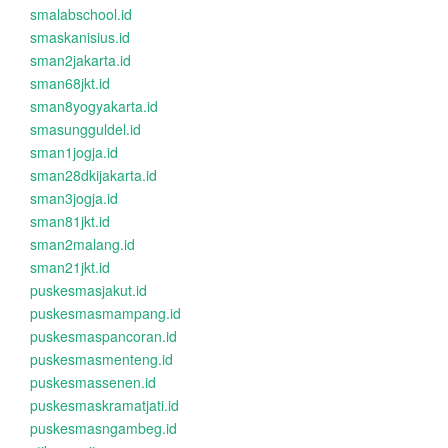
smalabschool.id
smaskanisius.id
sman2jakarta.id
sman68jkt.id
sman8yogyakarta.id
smasungguldel.id
sman1jogja.id
sman28dkijakarta.id
sman3jogja.id
sman81jkt.id
sman2malang.id
sman21jkt.id
puskesmasjakut.id
puskesmasmampang.id
puskesmaspancoran.id
puskesmasmenteng.id
puskesmassenen.id
puskesmaskramatjati.id
puskesmasngambeg.id