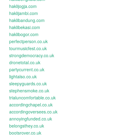
haklijogja.com
haklijambi.com
haklibandung.com
haklibekasi.com
haklibogor.com
perfectperson.co.uk
tourmusicfest.co.uk
strongdemocracy.co.uk
dronetotal.co.uk
partycurrent.co.uk
lightalso.co.uk
sleepyguards.co.uk
stephensmoke.co.uk
trialuncomfortable.co.uk
accordingchapel.co.uk
accordingoversees.co.uk
annoyingfunded.co.uk
belongsthey.co.uk
bootsrover.co.uk