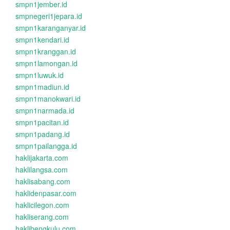
smpn1jember.id
smpnegeri1jepara.id
smpn1karanganyar.id
smpn1kendari.id
smpn1kranggan.id
smpn1lamongan.id
smpn1luwuk.id
smpn1madiun.id
smpn1manokwari.id
smpn1narmada.id
smpn1pacitan.id
smpn1padang.id
smpn1pailangga.id
haklijakarta.com
haklilangsa.com
haklisabang.com
haklidenpasar.com
haklicilegon.com
hakliserang.com
haklibengkulu.com