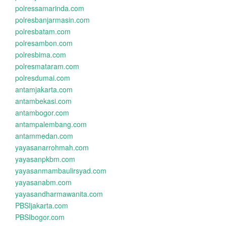
polressamarinda.com
polresbanjarmasin.com
polresbatam.com
polresambon.com
polresbima.com
polresmataram.com
polresdumai.com
antamjakarta.com
antambekasi.com
antambogor.com
antampalembang.com
antammedan.com
yayasanarrohmah.com
yayasanpkbm.com
yayasanmambaulirsyad.com
yayasanabm.com
yayasandharmawanita.com
PBSIjakarta.com
PBSIbogor.com