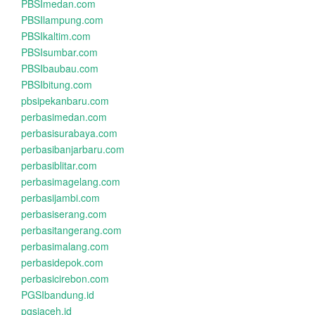
PBSImedan.com
PBSIlampung.com
PBSIkaltim.com
PBSIsumbar.com
PBSIbaubau.com
PBSIbitung.com
pbsipekanbaru.com
perbasimedan.com
perbasisurabaya.com
perbasibanjarbaru.com
perbasiblitar.com
perbasimagelang.com
perbasijambi.com
perbasiserang.com
perbasitangerang.com
perbasimalang.com
perbasidepok.com
perbasicirebon.com
PGSIbandung.id
pgsiaceh.id