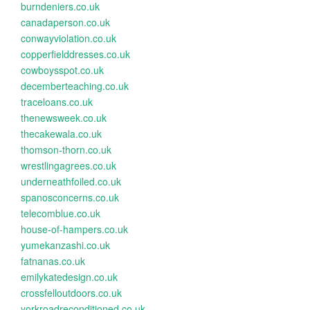
burndeniers.co.uk
canadaperson.co.uk
conwayviolation.co.uk
copperfielddresses.co.uk
cowboysspot.co.uk
decemberteaching.co.uk
traceloans.co.uk
thenewsweek.co.uk
thecakewala.co.uk
thomson-thorn.co.uk
wrestlingagrees.co.uk
underneathfoiled.co.uk
spanosconcerns.co.uk
telecomblue.co.uk
house-of-hampers.co.uk
yumekanzashi.co.uk
fatnanas.co.uk
emilykatedesign.co.uk
crossfelloutdoors.co.uk
yorkroadreconditioned.co.uk