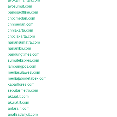
ayokalimantan.com
ayosumut.com
bangsaoffline.com
cnbcmedan.com
cnnmedan.com
cnnjakarta.com
cnbcjakarta.com
hariansumatra.com
harianikn.com
bandungtimes.com
sumutekspres.com
lampungpos.com
mediasulawesi.com
mediajabodetabek.com
kabarflores.com
seputarmetro.com
aktual.it.com
akurat.it.com
antara.it.com
analisadaily.it.com