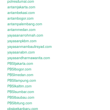
polresdumai.com
antamjakarta.com
antambekasi.com
antambogor.com
antampalembang.com
antammedan.com
yayasanarrohmah.com
yayasanpkbm.com
yayasanmambaulirsyad.com
yayasanabm.com
yayasandharmawanita.com
PBSIjakarta.com
PBSIbogor.com
PBSImedan.com
PBSIlampung.com
PBSIkaltim.com
PBSIsumbar.com
PBSIbaubau.com
PBSIbitung.com
pbsipekanbaru.com