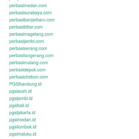
perbasimedan.com
perbasisurabaya.com
perbasibanjarbaru.com
perbasiblitar.com
perbasimagelang.com
perbasijambi.com
perbasiserang.com
perbasitangerang.com
perbasimalang.com
perbasidepok.com
perbasicirebon.com
PGSIbandung.id
pgsiaceh.id
pgsijambi.id
pgsibali.id
pgsijakarta.id
pgsimedan.id
pgsilombok.id
pgsimaluku.id