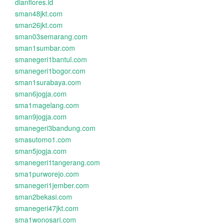
dianflores.id
sman48jkt.com
sman26jkt.com
sman03semarang.com
sman1sumbar.com
smanegeri1bantul.com
smanegeri1bogor.com
sman1surabaya.com
sman6jogja.com
sma1magelang.com
sman9jogja.com
smanegeri3bandung.com
smasutomo1.com
sman5jogja.com
smanegeri1tangerang.com
sma1purworejo.com
smanegeri1jember.com
sman2bekasi.com
smanegeri47jkt.com
sma1wonosari.com