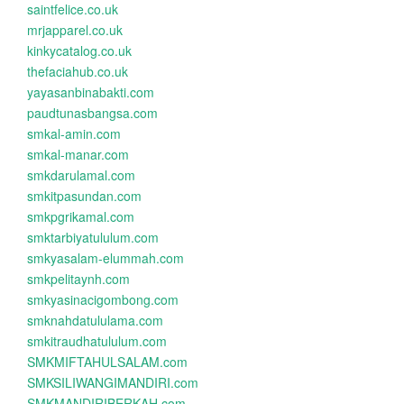
saintfelice.co.uk
mrjapparel.co.uk
kinkycatalog.co.uk
thefaciahub.co.uk
yayasanbinabakti.com
paudtunasbangsa.com
smkal-amin.com
smkal-manar.com
smkdarulamal.com
smkitpasundan.com
smkpgrikamal.com
smktarbiyatululum.com
smkyasalam-elummah.com
smkpelitaynh.com
smkyasinacigombong.com
smknahdatululama.com
smkitraudhatululum.com
SMKMIFTAHULSALAM.com
SMKSILIWANGIMANDIRI.com
SMKMANDIRIBERKAH.com