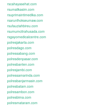
rscahayasehat.com
rsumalikasim.com
rsuprimaintimedika.com
rsarunlhokseumaw.com
rsufauziahbireu.com
rsumumcitrahusada.com
rsgayomedicalcentre.com
polresjakarta.com
polresdago.com
polressabang.com
polresdenpasar.com
polresbanten.com
polresjambi.com
polressamarinda.com
polresbanjarmasin.com
polresbatam.com
polresambon.com
polresbima.com
polresmataram.com