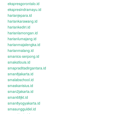
ekspresgorontalo.id
ekspresindramayu.id
harianjepara.id
hariankarawang.id
hariankediri.id
harianlamongan.id
harianlumajang.id
harianmajalengka.id
harianmalang.id
smanics-serpong.id
smakstlouis.id
smapraditadirgantara.id
sman8jakarta.id
smalabschool.id
smaskanisius.id
sman2jakarta.id
sman68jkt.id
sman8yogyakarta.id
smasungguldel.id