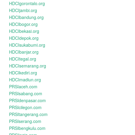
HDCIgorontalo.org
HDCIjambi.org
HDCIbandung.org
HDCIbogor.org
HDCIbekasi.org
HDCIdepok.org
HDCIsukabumi.org
HDCIbanjar.org
HDCItegal.org
HDCIsemarang.org
HDCIkediri.org
HDCImadiun.org
PRSIaceh.com
PRSIsabang.com
PRSIdenpasar.com
PRSIcilegon.com
PRSItangerang.com
PRSIserang.com
PRSIbengkulu.com