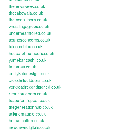
thenewsweek.co.uk
thecakewala.co.uk
thomson-thorn.co.uk
wrestlingagrees.co.uk
underneathfoiled.co.uk
spanosconcerns.co.uk
telecomblue.co.uk
house-of-hampers.co.uk
yumekanzashi.co.uk
fatnanas.co.uk
emilykatedesign.co.uk
crossfelloutdoors.co.uk
yorkroadreconditioned.co.uk
rfrankoutdoors.co.uk
teaparentrepeat.co.uk
thegenerationhub.co.uk
talkingmagpie.co.uk
humancotton.co.uk
newdawndigitals.co.uk