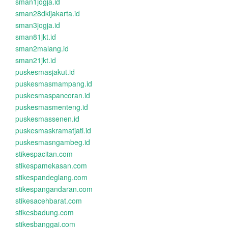
sman1jogja.id
sman28dkijakarta.id
sman3jogja.id
sman81jkt.id
sman2malang.id
sman21jkt.id
puskesmasjakut.id
puskesmasmampang.id
puskesmaspancoran.id
puskesmasmenteng.id
puskesmassenen.id
puskesmaskramatjati.id
puskesmasngambeg.id
stikespacitan.com
stikespamekasan.com
stikespandeglang.com
stikespangandaran.com
stikesacehbarat.com
stikesbadung.com
stikesbanggai.com