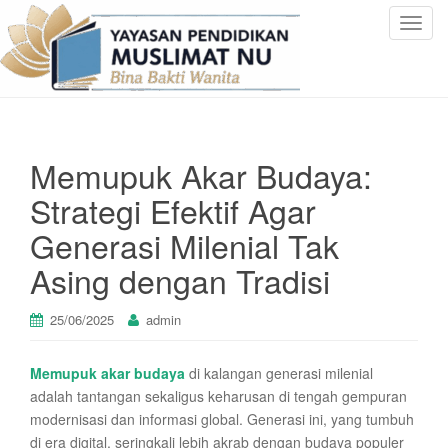
T
o
g
g
l
e
Memupuk Akar Budaya:
n
a
Strategi Efektif Agar
v
Generasi Milenial Tak
i
g
Asing dengan Tradisi
a
t
25/06/2025
admin
i
o
n
Memupuk akar budaya
di kalangan generasi milenial
adalah tantangan sekaligus keharusan di tengah gempuran
modernisasi dan informasi global. Generasi ini, yang tumbuh
di era digital, seringkali lebih akrab dengan budaya populer