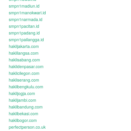
smpn1madiun.id
smpn1manokwari.id
smpn1narmada.id
smpn1pacitan.id
smpn1padang.id
smpn1pailangga.id
haklijakarta.com
haklilangsa.com
haklisabang.com
haklidenpasar.com
haklicilegon.com
hakliserang.com
haklibengkulu.com
haklijogja.com
haklijambi.com
haklibandung.com
haklibekasi.com
haklibogor.com
perfectperson.co.uk