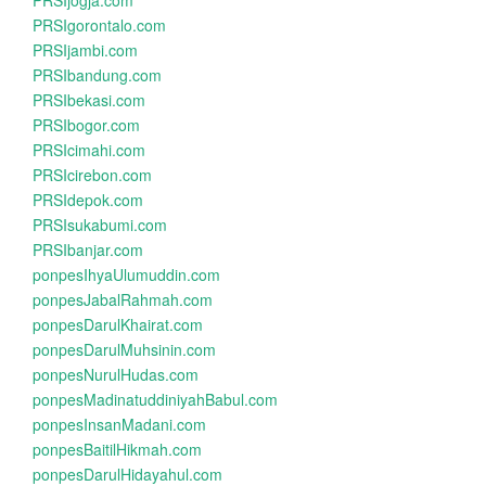
PRSIjogja.com
PRSIgorontalo.com
PRSIjambi.com
PRSIbandung.com
PRSIbekasi.com
PRSIbogor.com
PRSIcimahi.com
PRSIcirebon.com
PRSIdepok.com
PRSIsukabumi.com
PRSIbanjar.com
ponpesIhyaUlumuddin.com
ponpesJabalRahmah.com
ponpesDarulKhairat.com
ponpesDarulMuhsinin.com
ponpesNurulHudas.com
ponpesMadinatuddiniyahBabul.com
ponpesInsanMadani.com
ponpesBaitilHikmah.com
ponpesDarulHidayahul.com