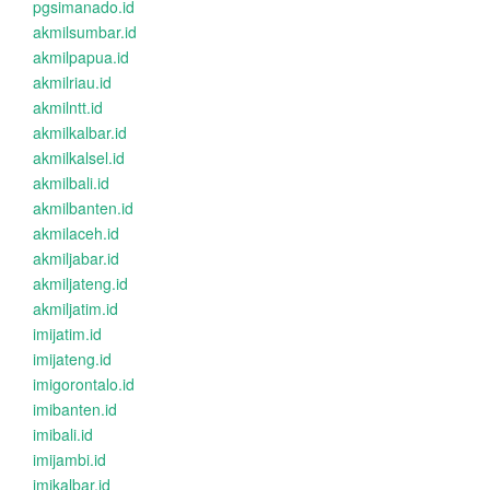
pgsimanado.id
akmilsumbar.id
akmilpapua.id
akmilriau.id
akmilntt.id
akmilkalbar.id
akmilkalsel.id
akmilbali.id
akmilbanten.id
akmilaceh.id
akmiljabar.id
akmiljateng.id
akmiljatim.id
imijatim.id
imijateng.id
imigorontalo.id
imibanten.id
imibali.id
imijambi.id
imikalbar.id