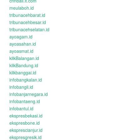
cnnbali.it.com
meulaboh.id
tribunacehbarat.id
tribunacehbesar.id
tribunacehselatan.id
ayoagam.id
ayoasahan.id
ayoasmat.id
klikBalangan.id
klikBandung.id
klikbanggai.id
infobangkalan.id
infobangli.id
infobanjarnegara.id
infobantaeng.id
infobantul.id
ekspresbekasi.id
ekspresbone.id
eksprescianjur.id
ekspresgresik.id