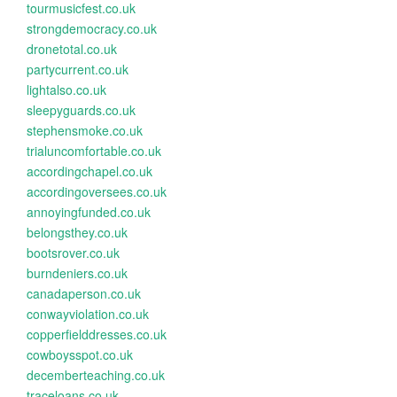
tourmusicfest.co.uk
strongdemocracy.co.uk
dronetotal.co.uk
partycurrent.co.uk
lightalso.co.uk
sleepyguards.co.uk
stephensmoke.co.uk
trialuncomfortable.co.uk
accordingchapel.co.uk
accordingoversees.co.uk
annoyingfunded.co.uk
belongsthey.co.uk
bootsrover.co.uk
burndeniers.co.uk
canadaperson.co.uk
conwayviolation.co.uk
copperfielddresses.co.uk
cowboysspot.co.uk
decemberteaching.co.uk
traceloans.co.uk