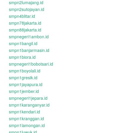
smpn2lumajang.id
smpn2sutojayan.id
smpn4blitar.id
smpn78jakarta.id
smpn88jakarta.id
smpnegeri1ambon.id
smpn1bangil.id
smpn1banjarmasin.id
smpn1biora.id
smpnegeri1bobotsari.id
smpn1boyolali.id
smpn1gresik.id
smpn1jayapura.id
smpn1jember.id
smpnegeri1jepara.id
smpn1karanganyar.id
smpn1kendari.id
smpn1kranggan.id
smpn1lamongan.id
smpn1luwuk.id