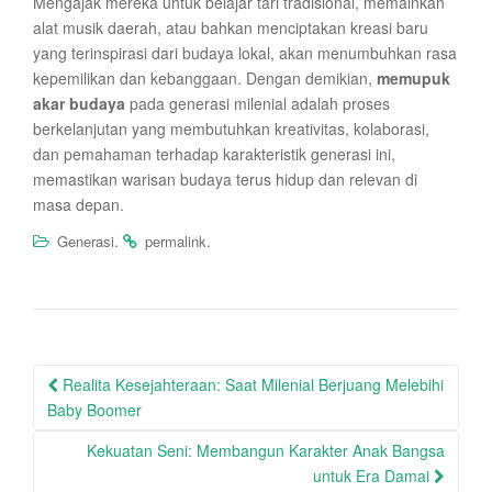
Mengajak mereka untuk belajar tari tradisional, memainkan
alat musik daerah, atau bahkan menciptakan kreasi baru
yang terinspirasi dari budaya lokal, akan menumbuhkan rasa
kepemilikan dan kebanggaan. Dengan demikian,
memupuk
akar budaya
pada generasi milenial adalah proses
berkelanjutan yang membutuhkan kreativitas, kolaborasi,
dan pemahaman terhadap karakteristik generasi ini,
memastikan warisan budaya terus hidup dan relevan di
masa depan.
.
.
Generasi
permalink
Post
Realita Kesejahteraan: Saat Milenial Berjuang Melebihi
navigation
Baby Boomer
Kekuatan Seni: Membangun Karakter Anak Bangsa
untuk Era Damai