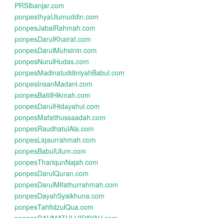
PRSIbanjar.com
ponpesIhyaUlumuddin.com
ponpesJabalRahmah.com
ponpesDarulKhairat.com
ponpesDarulMuhsinin.com
ponpesNurulHudas.com
ponpesMadinatuddiniyahBabul.com
ponpesInsanMadani.com
ponpesBaitilHikmah.com
ponpesDarulHidayahul.com
ponpesMafatihussaadah.com
ponpesRaudhatulAla.com
ponpesLiqaurrahmah.com
ponpesBabulUlum.com
ponpesThariqunNajah.com
ponpesDarulQuran.com
ponpesDarulMifathurrahmah.com
ponpesDayahSyaikhuna.com
ponpesTahfidzulQua.com