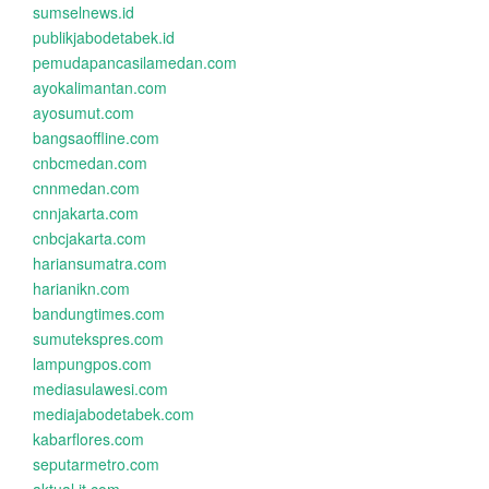
sumselnews.id
publikjabodetabek.id
pemudapancasilamedan.com
ayokalimantan.com
ayosumut.com
bangsaoffline.com
cnbcmedan.com
cnnmedan.com
cnnjakarta.com
cnbcjakarta.com
hariansumatra.com
harianikn.com
bandungtimes.com
sumutekspres.com
lampungpos.com
mediasulawesi.com
mediajabodetabek.com
kabarflores.com
seputarmetro.com