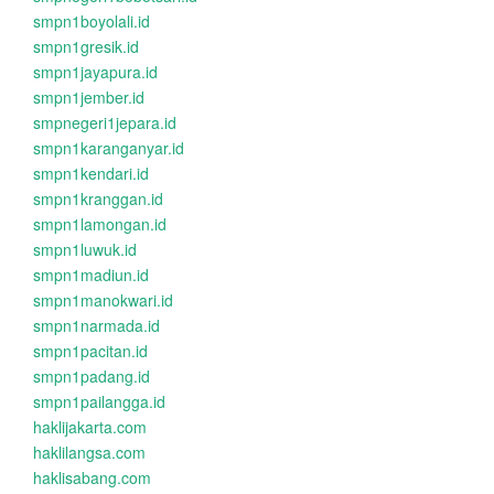
smpn1boyolali.id
smpn1gresik.id
smpn1jayapura.id
smpn1jember.id
smpnegeri1jepara.id
smpn1karanganyar.id
smpn1kendari.id
smpn1kranggan.id
smpn1lamongan.id
smpn1luwuk.id
smpn1madiun.id
smpn1manokwari.id
smpn1narmada.id
smpn1pacitan.id
smpn1padang.id
smpn1pailangga.id
haklijakarta.com
haklilangsa.com
haklisabang.com