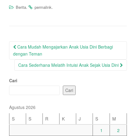
.
.
Berita
permalink
Post
Cara Mudah Mengajarkan Anak Usia Dini Berbagi
navigation
dengan Teman
Cara Sederhana Melatih Intuisi Anak Sejak Usia Dini
Cari
Cari
Agustus 2026
S
S
R
K
J
S
M
1
2