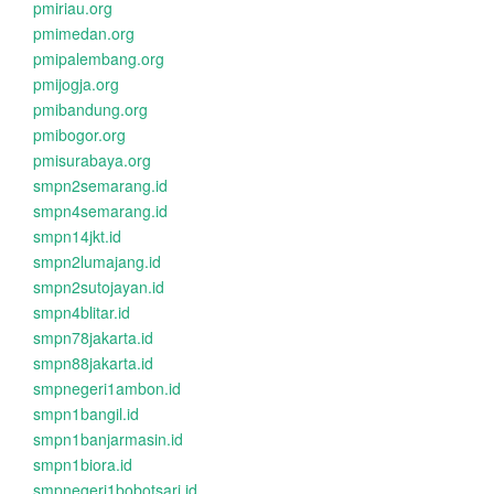
pmiriau.org
pmimedan.org
pmipalembang.org
pmijogja.org
pmibandung.org
pmibogor.org
pmisurabaya.org
smpn2semarang.id
smpn4semarang.id
smpn14jkt.id
smpn2lumajang.id
smpn2sutojayan.id
smpn4blitar.id
smpn78jakarta.id
smpn88jakarta.id
smpnegeri1ambon.id
smpn1bangil.id
smpn1banjarmasin.id
smpn1biora.id
smpnegeri1bobotsari.id