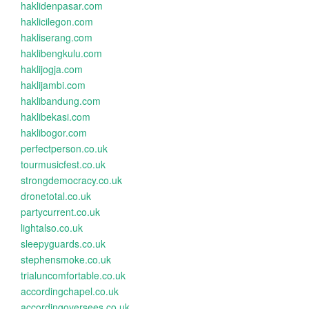
haklidenpasar.com
haklicilegon.com
hakliserang.com
haklibengkulu.com
haklijogja.com
haklijambi.com
haklibandung.com
haklibekasi.com
haklibogor.com
perfectperson.co.uk
tourmusicfest.co.uk
strongdemocracy.co.uk
dronetotal.co.uk
partycurrent.co.uk
lightalso.co.uk
sleepyguards.co.uk
stephensmoke.co.uk
trialuncomfortable.co.uk
accordingchapel.co.uk
accordingoversees.co.uk