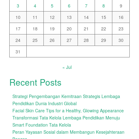
3
4
5
6
7
8
9
10
11
12
13
14
15
16
17
18
19
20
21
22
23
24
25
26
27
28
29
30
31
« Jul
Recent Posts
Strategi Pengembangan Kemitraan Strategis Lembaga
Pendidikan Dunia Industri Global
Facial Skin Care Tips for a Healthy, Glowing Appearance
Transformasi Tata Kelola Lembaga Pendidikan Menuju
Smart Foundation Tata Kelola
Peran Yayasan Sosial dalam Membangun Kesejahteraan