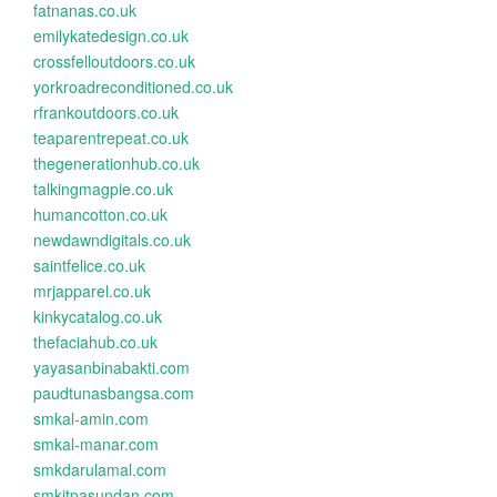
fatnanas.co.uk
emilykatedesign.co.uk
crossfelloutdoors.co.uk
yorkroadreconditioned.co.uk
rfrankoutdoors.co.uk
teaparentrepeat.co.uk
thegenerationhub.co.uk
talkingmagpie.co.uk
humancotton.co.uk
newdawndigitals.co.uk
saintfelice.co.uk
mrjapparel.co.uk
kinkycatalog.co.uk
thefaciahub.co.uk
yayasanbinabakti.com
paudtunasbangsa.com
smkal-amin.com
smkal-manar.com
smkdarulamal.com
smkitpasundan.com