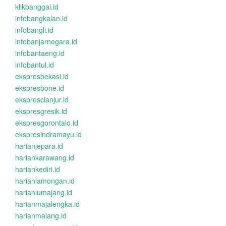
klikbanggai.id
infobangkalan.id
infobangli.id
infobanjarnegara.id
infobantaeng.id
infobantul.id
ekspresbekasi.id
ekspresbone.id
eksprescianjur.id
ekspresgresik.id
ekspresgorontalo.id
ekspresindramayu.id
harianjepara.id
hariankarawang.id
hariankediri.id
harianlamongan.id
harianlumajang.id
harianmajalengka.id
harianmalang.id