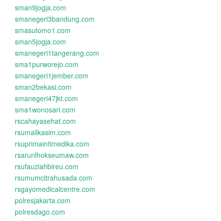
sman9jogja.com
smanegeri3bandung.com
smasutomo1.com
sman5jogja.com
smanegeri1tangerang.com
sma1purworejo.com
smanegeri1jember.com
sman2bekasi.com
smanegeri47jkt.com
sma1wonosari.com
rscahayasehat.com
rsumalikasim.com
rsuprimaintimedika.com
rsarunlhokseumaw.com
rsufauziahbireu.com
rsumumcitrahusada.com
rsgayomedicalcentre.com
polresjakarta.com
polresdago.com