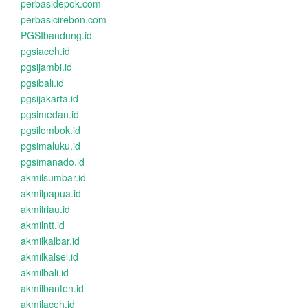
perbasidepok.com
perbasicirebon.com
PGSIbandung.id
pgsiaceh.id
pgsijambi.id
pgsibali.id
pgsijakarta.id
pgsimedan.id
pgsilombok.id
pgsimaluku.id
pgsimanado.id
akmilsumbar.id
akmilpapua.id
akmilriau.id
akmilntt.id
akmilkalbar.id
akmilkalsel.id
akmilbali.id
akmilbanten.id
akmilaceh.id