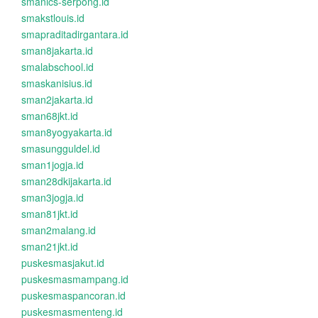
smanics-serpong.id
smakstlouis.id
smapraditadirgantara.id
sman8jakarta.id
smalabschool.id
smaskanisius.id
sman2jakarta.id
sman68jkt.id
sman8yogyakarta.id
smasungguldel.id
sman1jogja.id
sman28dkijakarta.id
sman3jogja.id
sman81jkt.id
sman2malang.id
sman21jkt.id
puskesmasjakut.id
puskesmasmampang.id
puskesmaspancoran.id
puskesmasmenteng.id