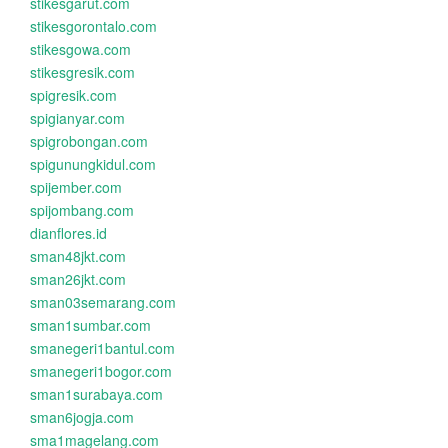
stikesgarut.com
stikesgorontalo.com
stikesgowa.com
stikesgresik.com
spigresik.com
spigianyar.com
spigrobongan.com
spigunungkidul.com
spijember.com
spijombang.com
dianflores.id
sman48jkt.com
sman26jkt.com
sman03semarang.com
sman1sumbar.com
smanegeri1bantul.com
smanegeri1bogor.com
sman1surabaya.com
sman6jogja.com
sma1magelang.com