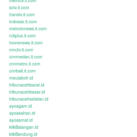
metrotv.it.com
sctv.it.com
transtv.it.com
indosiar.it.com
metrotvnews.it.com
rctiplus.it.com
tvonenews.it.com
mnctv.it.com
cnnmedan.it.com
cnnmetro.it.com
cnnbali.it.com
meulaboh.id
tribunacehbarat.id
tribunacehbesar.id
tribunacehselatan.id
ayoagam.id
ayoasahan.id
ayoasmat.id
klikBalangan.id
klikBandung.id