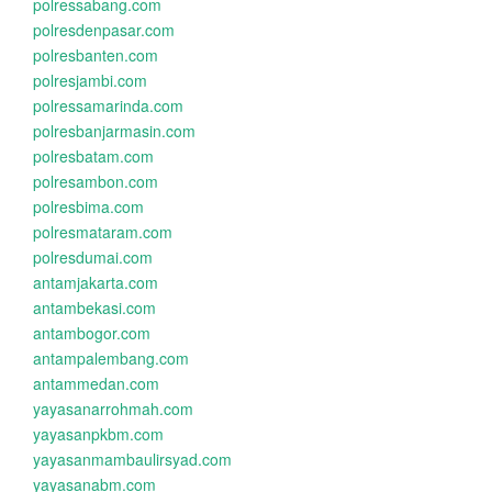
polressabang.com
polresdenpasar.com
polresbanten.com
polresjambi.com
polressamarinda.com
polresbanjarmasin.com
polresbatam.com
polresambon.com
polresbima.com
polresmataram.com
polresdumai.com
antamjakarta.com
antambekasi.com
antambogor.com
antampalembang.com
antammedan.com
yayasanarrohmah.com
yayasanpkbm.com
yayasanmambaulirsyad.com
yayasanabm.com