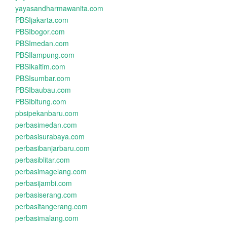
yayasandharmawanita.com
PBSIjakarta.com
PBSIbogor.com
PBSImedan.com
PBSIlampung.com
PBSIkaltim.com
PBSIsumbar.com
PBSIbaubau.com
PBSIbitung.com
pbsipekanbaru.com
perbasimedan.com
perbasisurabaya.com
perbasibanjarbaru.com
perbasiblitar.com
perbasimagelang.com
perbasijambi.com
perbasiserang.com
perbasitangerang.com
perbasimalang.com