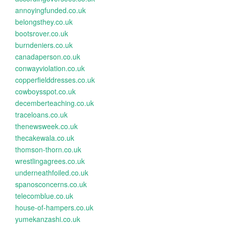
annoyingfunded.co.uk
belongsthey.co.uk
bootsrover.co.uk
burndeniers.co.uk
canadaperson.co.uk
conwayviolation.co.uk
copperfielddresses.co.uk
cowboysspot.co.uk
decemberteaching.co.uk
traceloans.co.uk
thenewsweek.co.uk
thecakewala.co.uk
thomson-thorn.co.uk
wrestlingagrees.co.uk
underneathfoiled.co.uk
spanosconcerns.co.uk
telecomblue.co.uk
house-of-hampers.co.uk
yumekanzashi.co.uk