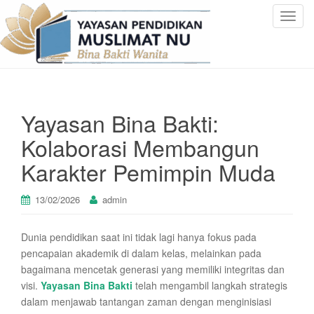
T
o
g
g
l
e
Yayasan Bina Bakti:
n
a
Kolaborasi Membangun
v
Karakter Pemimpin Muda
i
g
a
13/02/2026
admin
t
i
Dunia pendidikan saat ini tidak lagi hanya fokus pada
o
pencapaian akademik di dalam kelas, melainkan pada
n
bagaimana mencetak generasi yang memiliki integritas dan
visi.
Yayasan Bina Bakti
telah mengambil langkah strategis
dalam menjawab tantangan zaman dengan menginisiasi