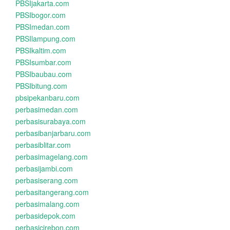
PBSIjakarta.com
PBSIbogor.com
PBSImedan.com
PBSIlampung.com
PBSIkaltim.com
PBSIsumbar.com
PBSIbaubau.com
PBSIbitung.com
pbsipekanbaru.com
perbasimedan.com
perbasisurabaya.com
perbasibanjarbaru.com
perbasiblitar.com
perbasimagelang.com
perbasijambi.com
perbasiserang.com
perbasitangerang.com
perbasimalang.com
perbasidepok.com
perbasicirebon.com