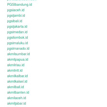
PGSIbandung.id
pgsiaceh.id
pgsijambi.id
pgsibali.id
pgsijakarta.id
pgsimedan.id
pgsilombok.id
pgsimaluku.id
pgsimanado.id
akmilsumbar.id
akmilpapua.id
akmilriau.id
akmilntt.id
akmilkalbar.id
akmilkalsel.id
akmilbali.id
akmilbanten.id
akmilaceh.id
akmiljabar.id