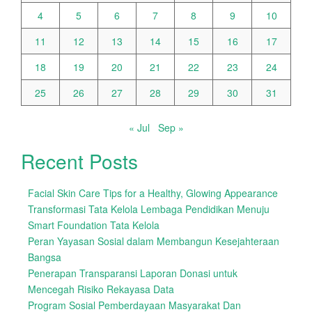
4
5
6
7
8
9
10
11
12
13
14
15
16
17
18
19
20
21
22
23
24
25
26
27
28
29
30
31
« Jul
Sep »
Recent Posts
Facial Skin Care Tips for a Healthy, Glowing Appearance
Transformasi Tata Kelola Lembaga Pendidikan Menuju
Smart Foundation Tata Kelola
Peran Yayasan Sosial dalam Membangun Kesejahteraan
Bangsa
Penerapan Transparansi Laporan Donasi untuk
Mencegah Risiko Rekayasa Data
Program Sosial Pemberdayaan Masyarakat Dan