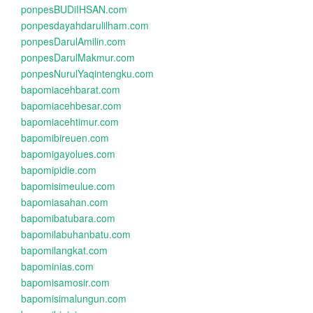
ponpesBUDiIHSAN.com
ponpesdayahdarulilham.com
ponpesDarulAmilin.com
ponpesDarulMakmur.com
ponpesNurulYaqintengku.com
bapomiacehbarat.com
bapomiacehbesar.com
bapomiacehtimur.com
bapomibireuen.com
bapomigayolues.com
bapomipidie.com
bapomisimeulue.com
bapomiasahan.com
bapomibatubara.com
bapomilabuhanbatu.com
bapomilangkat.com
bapominias.com
bapomisamosir.com
bapomisimalungun.com