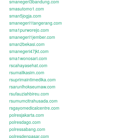
smanegeri3bandung.com
smasutomo1.com
sman5jogja.com
smanegeri1tangerang.com
sma1purworejo.com
smanegeri1jember.com
sman2bekasi.com
smanegeri47jkt.com
sma1wonosari.com
rscahayasehat.com
rsumalikasim.com
rsuprimaintimedika.com
rsarunlhokseumaw.com
rsufauziahbireu.com
rsumumcitrahusada.com
rsgayomedicalcentre.com
polresjakarta.com
polresdago.com
polressabang.com
polresdenpasar.com