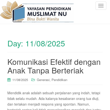
T
o
g
g
l
e
Day:
11/08/2025
n
a
v
i
Komunikasi Efektif dengan
g
Anak Tanpa Berteriak
a
t
,
11/08/2025
Generasi
Pendidikan
i
o
n
Mendidik anak adalah sebuah perjalanan yang indah, tetapi
tidak selalu mudah. Ada kalanya kesabaran orang tua diuji,
dan teriakan menjadi respons yang spontan. Namun,
berteriak sering kali tidak menyelesaikan masalah dan justru