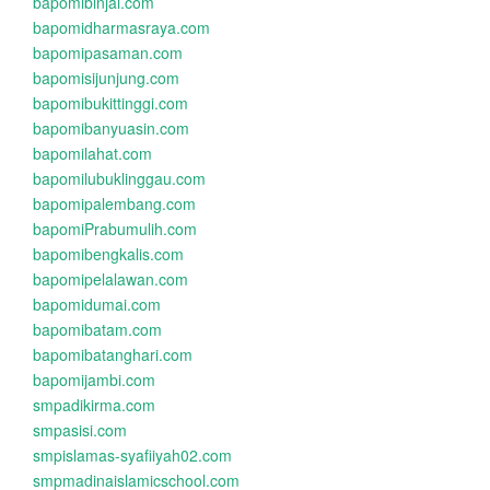
bapomibinjai.com
bapomidharmasraya.com
bapomipasaman.com
bapomisijunjung.com
bapomibukittinggi.com
bapomibanyuasin.com
bapomilahat.com
bapomilubuklinggau.com
bapomipalembang.com
bapomiPrabumulih.com
bapomibengkalis.com
bapomipelalawan.com
bapomidumai.com
bapomibatam.com
bapomibatanghari.com
bapomijambi.com
smpadikirma.com
smpasisi.com
smpislamas-syafiiyah02.com
smpmadinaislamicschool.com