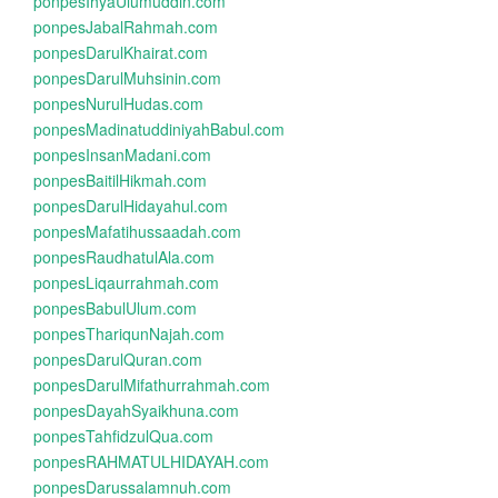
ponpesIhyaUlumuddin.com
ponpesJabalRahmah.com
ponpesDarulKhairat.com
ponpesDarulMuhsinin.com
ponpesNurulHudas.com
ponpesMadinatuddiniyahBabul.com
ponpesInsanMadani.com
ponpesBaitilHikmah.com
ponpesDarulHidayahul.com
ponpesMafatihussaadah.com
ponpesRaudhatulAla.com
ponpesLiqaurrahmah.com
ponpesBabulUlum.com
ponpesThariqunNajah.com
ponpesDarulQuran.com
ponpesDarulMifathurrahmah.com
ponpesDayahSyaikhuna.com
ponpesTahfidzulQua.com
ponpesRAHMATULHIDAYAH.com
ponpesDarussalamnuh.com