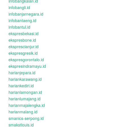
infobangkalan.id
infobangli.id
infobanjarnegara.id
infobantaeng.id
infobantul.id
ekspresbekasi.id
ekspresbone.id
eksprescianjur.id
ekspresgresik.id
ekspresgorontalo.id
ekspresindramayu.id
harianjepara.id
hariankarawang.id
hariankediri.id
harianlamongan.id
harianlumajang.id
harianmajalengka.id
harianmalang.id
smanics-serpong.id
smakstlouis.id