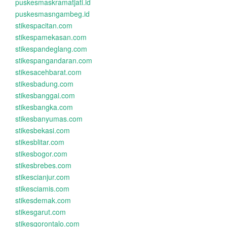
puskesmaskramatjati.id
puskesmasngambeg.id
stikespacitan.com
stikespamekasan.com
stikespandeglang.com
stikespangandaran.com
stikesacehbarat.com
stikesbadung.com
stikesbanggai.com
stikesbangka.com
stikesbanyumas.com
stikesbekasi.com
stikesblitar.com
stikesbogor.com
stikesbrebes.com
stikescianjur.com
stikesciamis.com
stikesdemak.com
stikesgarut.com
stikesgorontalo.com