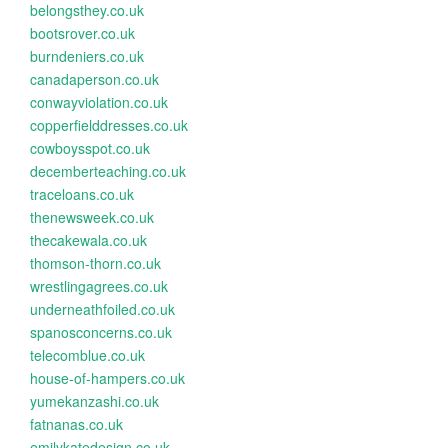
belongsthey.co.uk
bootsrover.co.uk
burndeniers.co.uk
canadaperson.co.uk
conwayviolation.co.uk
copperfielddresses.co.uk
cowboysspot.co.uk
decemberteaching.co.uk
traceloans.co.uk
thenewsweek.co.uk
thecakewala.co.uk
thomson-thorn.co.uk
wrestlingagrees.co.uk
underneathfoiled.co.uk
spanosconcerns.co.uk
telecomblue.co.uk
house-of-hampers.co.uk
yumekanzashi.co.uk
fatnanas.co.uk
emilykatedesign.co.uk