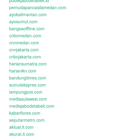
publikjabodetabek.id
pemudapancasilamedan.com
ayokalimantan.com
ayosumut.com
bangsaoffline.com
cnbcmedan.com
cnnmedan.com
cnnjakarta.com
cnbcjakarta.com
hariansumatra.com
harianikn.com
bandungtimes.com
sumutekspres.com
lampungpos.com
mediasulawesi.com
mediajabodetabek.com
kabarflores.com
seputarmetro.com
aktual.it.com
akurat.it.com