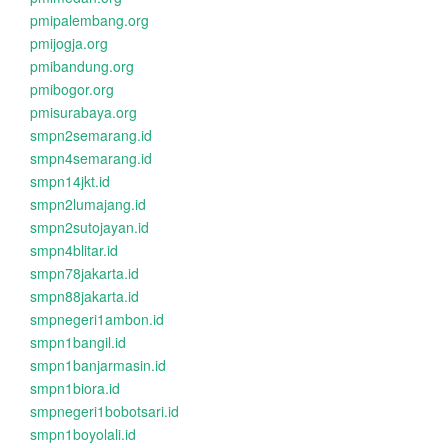
pmipalembang.org
pmijogja.org
pmibandung.org
pmibogor.org
pmisurabaya.org
smpn2semarang.id
smpn4semarang.id
smpn14jkt.id
smpn2lumajang.id
smpn2sutojayan.id
smpn4blitar.id
smpn78jakarta.id
smpn88jakarta.id
smpnegeri1ambon.id
smpn1bangil.id
smpn1banjarmasin.id
smpn1biora.id
smpnegeri1bobotsari.id
smpn1boyolali.id