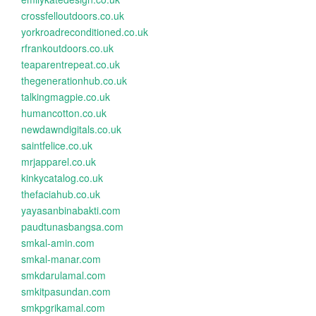
crossfelloutdoors.co.uk
yorkroadreconditioned.co.uk
rfrankoutdoors.co.uk
teaparentrepeat.co.uk
thegenerationhub.co.uk
talkingmagpie.co.uk
humancotton.co.uk
newdawndigitals.co.uk
saintfelice.co.uk
mrjapparel.co.uk
kinkycatalog.co.uk
thefaciahub.co.uk
yayasanbinabakti.com
paudtunasbangsa.com
smkal-amin.com
smkal-manar.com
smkdarulamal.com
smkitpasundan.com
smkpgrikamal.com