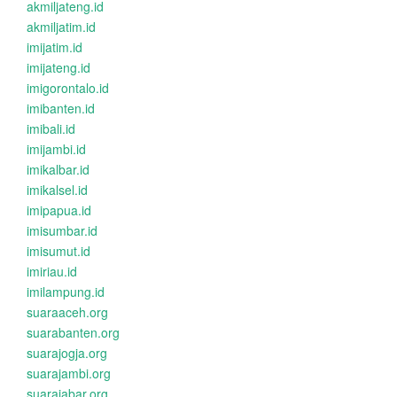
akmiljateng.id
akmiljatim.id
imijatim.id
imijateng.id
imigorontalo.id
imibanten.id
imibali.id
imijambi.id
imikalbar.id
imikalsel.id
imipapua.id
imisumbar.id
imisumut.id
imiriau.id
imilampung.id
suaraaceh.org
suarabanten.org
suarajogja.org
suarajambi.org
suarajabar.org