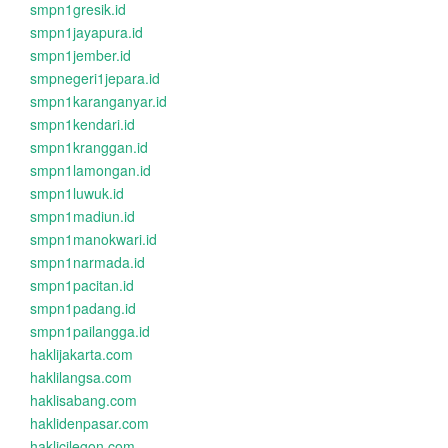
smpn1gresik.id
smpn1jayapura.id
smpn1jember.id
smpnegeri1jepara.id
smpn1karanganyar.id
smpn1kendari.id
smpn1kranggan.id
smpn1lamongan.id
smpn1luwuk.id
smpn1madiun.id
smpn1manokwari.id
smpn1narmada.id
smpn1pacitan.id
smpn1padang.id
smpn1pailangga.id
haklijakarta.com
haklilangsa.com
haklisabang.com
haklidenpasar.com
haklicilegon.com