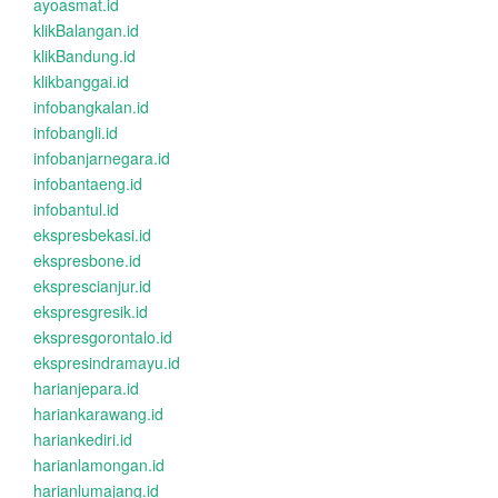
ayoasmat.id
klikBalangan.id
klikBandung.id
klikbanggai.id
infobangkalan.id
infobangli.id
infobanjarnegara.id
infobantaeng.id
infobantul.id
ekspresbekasi.id
ekspresbone.id
eksprescianjur.id
ekspresgresik.id
ekspresgorontalo.id
ekspresindramayu.id
harianjepara.id
hariankarawang.id
hariankediri.id
harianlamongan.id
harianlumajang.id