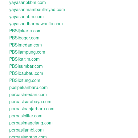
yayasanpkbm.com
yayasanmambaulirsyad.com
yayasanabm.com
yayasandharmawanita.com
PBSIjakarta.com
PBSIbogor.com
PBSImedan.com
PBSIlampung.com
PBSIkaltim.com
PBSIsumbar.com
PBSIbaubau.com
PBSIbitung.com
pbsipekanbaru.com
perbasimedan.com
perbasisurabaya.com
perbasibanjarbaru.com
perbasiblitar.com
perbasimagelang.com
perbasijambi.com
perbasiserang.com