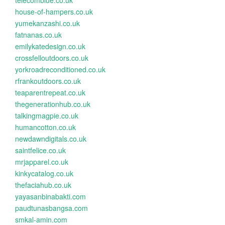
telecomblue.co.uk
house-of-hampers.co.uk
yumekanzashi.co.uk
fatnanas.co.uk
emilykatedesign.co.uk
crossfelloutdoors.co.uk
yorkroadreconditioned.co.uk
rfrankoutdoors.co.uk
teaparentrepeat.co.uk
thegenerationhub.co.uk
talkingmagpie.co.uk
humancotton.co.uk
newdawndigitals.co.uk
saintfelice.co.uk
mrjapparel.co.uk
kinkycatalog.co.uk
thefaciahub.co.uk
yayasanbinabakti.com
paudtunasbangsa.com
smkal-amin.com