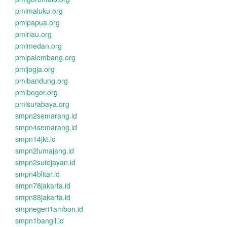
pmimaluku.org
pmipapua.org
pmiriau.org
pmimedan.org
pmipalembang.org
pmijogja.org
pmibandung.org
pmibogor.org
pmisurabaya.org
smpn2semarang.id
smpn4semarang.id
smpn14jkt.id
smpn2lumajang.id
smpn2sutojayan.id
smpn4blitar.id
smpn78jakarta.id
smpn88jakarta.id
smpnegeri1ambon.id
smpn1bangil.id