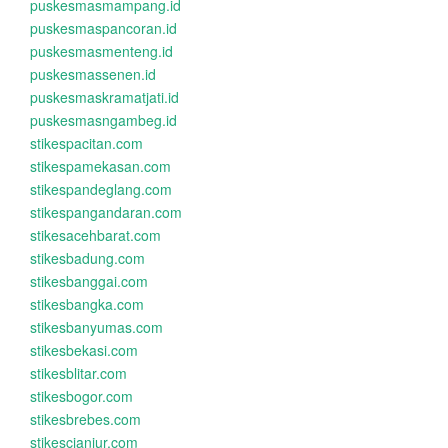
puskesmasmampang.id
puskesmaspancoran.id
puskesmasmenteng.id
puskesmassenen.id
puskesmaskramatjati.id
puskesmasngambeg.id
stikespacitan.com
stikespamekasan.com
stikespandeglang.com
stikespangandaran.com
stikesacehbarat.com
stikesbadung.com
stikesbanggai.com
stikesbangka.com
stikesbanyumas.com
stikesbekasi.com
stikesblitar.com
stikesbogor.com
stikesbrebes.com
stikescianjur.com