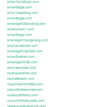
sman1surabaya.com
sman6jogja.com
sma1magelang.com
sman9jogja.com
smanegeri3bandung.com
smasutomo1.com
sman5jogja.com
smanegeri1tangerang.com
sma1purworejo.com
smanegeri1jember.com
sman2bekasi.com
smanegeri47jkt.com
sma1wonosari.com
rscahayasehat.com
rsumalikasim.com
rsuprimaintimedika.com
rsarunlhokseumaw.com
rsufauziahbireu.com
rsumumcitrahusada.com
rsgayomedicalcentre.com