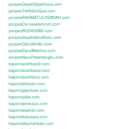
ponpesDayahSyaikhuna.com
ponpesTahfidzulQua.com
ponpesRAHMATULHIDAYAH.com
ponpesDarussalamnuh.com
ponpesBUDiIHSAN.com
ponpesdayahdarulilham.com
ponpesDarulAmilin.com
ponpesDarulMakmur.com
ponpesNurulYaqintengku.com
bapomiacehbarat.com
bapomiacehbesar.com
bapomiacehtimur.com
bapomibireuen.com
bapomigayolues.com
bapomipidie.com
bapomisimeulue.com
bapomiasahan.com
bapomibatubara.com
bapomilabuhanbatu.com