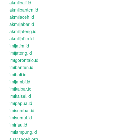
akmilbali.id
akmilbanten.id
akmilaceh.id
akmiljabar.id
akmiljateng.id
akmiljatim.id
imijatim.id
imijateng.id
imigorontalo.id
imibanten.id
imibali.id
imijambi.id
imikalbar.id
imikalsel.id
imipapua.id
imisumbar.id
imisumut.id
imiriau.id
imilampung.id
suaraaceh.org