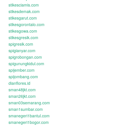
stikesciamis.com
stikesdemak.com
stikesgarut.com
stikesgorontalo.com
stikesgowa.com
stikesgresik.com
spigresik.com
spigianyar.com
spigrobongan.com
spigunungkidul.com
spijember.com
spijombang.com
dianflores.id
sman48jkt.com
sman26jkt.com
sman03semarang.com
sman1sumbar.com
smanegeri1bantul.com
smanegeri1bogor.com