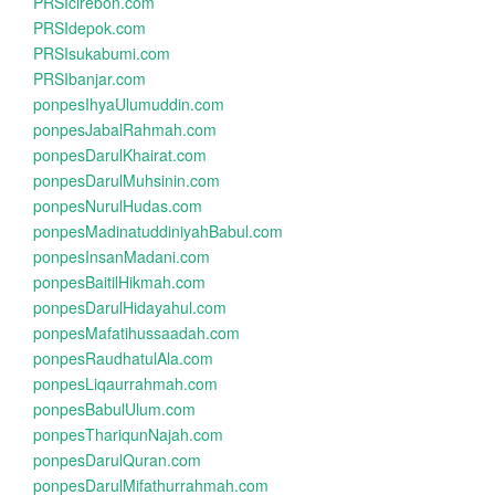
PRSIcirebon.com
PRSIdepok.com
PRSIsukabumi.com
PRSIbanjar.com
ponpesIhyaUlumuddin.com
ponpesJabalRahmah.com
ponpesDarulKhairat.com
ponpesDarulMuhsinin.com
ponpesNurulHudas.com
ponpesMadinatuddiniyahBabul.com
ponpesInsanMadani.com
ponpesBaitilHikmah.com
ponpesDarulHidayahul.com
ponpesMafatihussaadah.com
ponpesRaudhatulAla.com
ponpesLiqaurrahmah.com
ponpesBabulUlum.com
ponpesThariqunNajah.com
ponpesDarulQuran.com
ponpesDarulMifathurrahmah.com