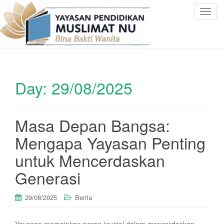
T
o
g
g
l
e
Day:
29/08/2025
n
a
v
i
Masa Depan Bangsa:
g
Mengapa Yayasan Penting
a
t
untuk Mencerdaskan
i
Generasi
o
n
29/08/2025
Berita