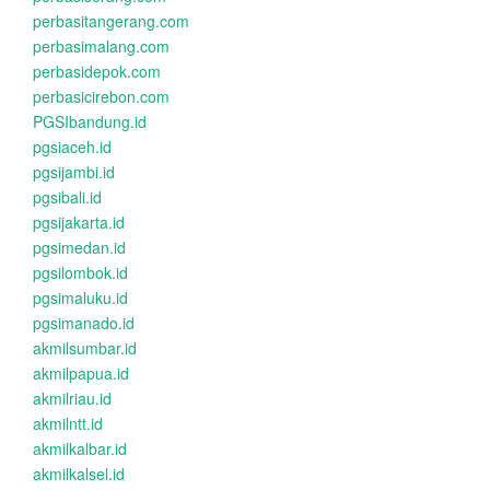
perbasitangerang.com
perbasimalang.com
perbasidepok.com
perbasicirebon.com
PGSIbandung.id
pgsiaceh.id
pgsijambi.id
pgsibali.id
pgsijakarta.id
pgsimedan.id
pgsilombok.id
pgsimaluku.id
pgsimanado.id
akmilsumbar.id
akmilpapua.id
akmilriau.id
akmilntt.id
akmilkalbar.id
akmilkalsel.id