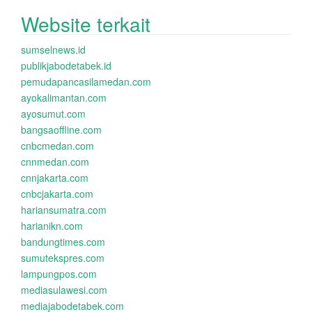
Website terkait
sumselnews.id
publikjabodetabek.id
pemudapancasilamedan.com
ayokalimantan.com
ayosumut.com
bangsaoffline.com
cnbcmedan.com
cnnmedan.com
cnnjakarta.com
cnbcjakarta.com
hariansumatra.com
harianikn.com
bandungtimes.com
sumutekspres.com
lampungpos.com
mediasulawesi.com
mediajabodetabek.com