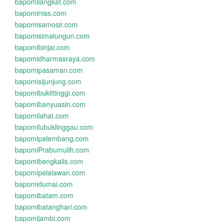
bapomilangkat.com
bapominias.com
bapomisamosir.com
bapomisimalungun.com
bapomibinjai.com
bapomidharmasraya.com
bapomipasaman.com
bapomisijunjung.com
bapomibukittinggi.com
bapomibanyuasin.com
bapomilahat.com
bapomilubuklinggau.com
bapomipalembang.com
bapomiPrabumulih.com
bapomibengkalis.com
bapomipelalawan.com
bapomidumai.com
bapomibatam.com
bapomibatanghari.com
bapomijambi.com