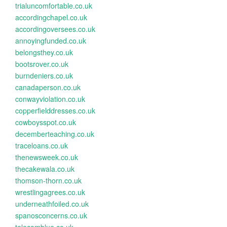
trialuncomfortable.co.uk
accordingchapel.co.uk
accordingoversees.co.uk
annoyingfunded.co.uk
belongsthey.co.uk
bootsrover.co.uk
burndeniers.co.uk
canadaperson.co.uk
conwayviolation.co.uk
copperfielddresses.co.uk
cowboysspot.co.uk
decemberteaching.co.uk
traceloans.co.uk
thenewsweek.co.uk
thecakewala.co.uk
thomson-thorn.co.uk
wrestlingagrees.co.uk
underneathfoiled.co.uk
spanosconcerns.co.uk