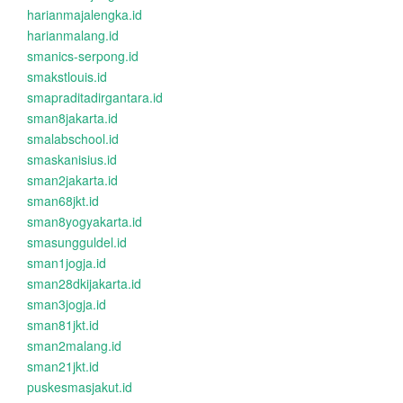
harianmajalengka.id
harianmalang.id
smanics-serpong.id
smakstlouis.id
smapraditadirgantara.id
sman8jakarta.id
smalabschool.id
smaskanisius.id
sman2jakarta.id
sman68jkt.id
sman8yogyakarta.id
smasungguldel.id
sman1jogja.id
sman28dkijakarta.id
sman3jogja.id
sman81jkt.id
sman2malang.id
sman21jkt.id
puskesmasjakut.id