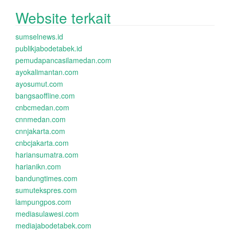
Website terkait
sumselnews.id
publikjabodetabek.id
pemudapancasilamedan.com
ayokalimantan.com
ayosumut.com
bangsaoffline.com
cnbcmedan.com
cnnmedan.com
cnnjakarta.com
cnbcjakarta.com
hariansumatra.com
harianikn.com
bandungtimes.com
sumutekspres.com
lampungpos.com
mediasulawesi.com
mediajabodetabek.com