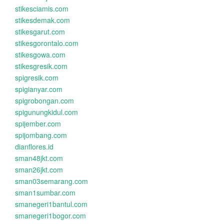
stikesciamis.com
stikesdemak.com
stikesgarut.com
stikesgorontalo.com
stikesgowa.com
stikesgresik.com
spigresik.com
spigianyar.com
spigrobongan.com
spigunungkidul.com
spijember.com
spijombang.com
dianflores.id
sman48jkt.com
sman26jkt.com
sman03semarang.com
sman1sumbar.com
smanegeri1bantul.com
smanegeri1bogor.com