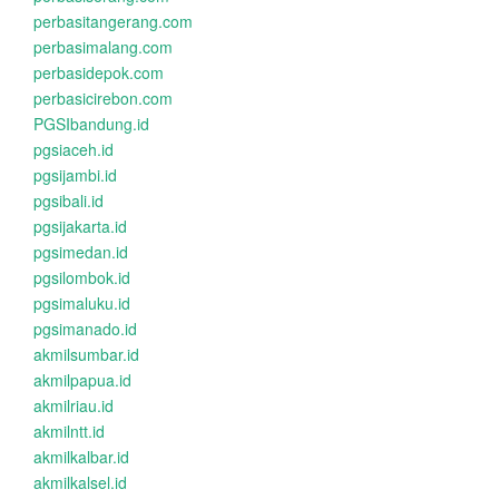
perbasitangerang.com
perbasimalang.com
perbasidepok.com
perbasicirebon.com
PGSIbandung.id
pgsiaceh.id
pgsijambi.id
pgsibali.id
pgsijakarta.id
pgsimedan.id
pgsilombok.id
pgsimaluku.id
pgsimanado.id
akmilsumbar.id
akmilpapua.id
akmilriau.id
akmilntt.id
akmilkalbar.id
akmilkalsel.id