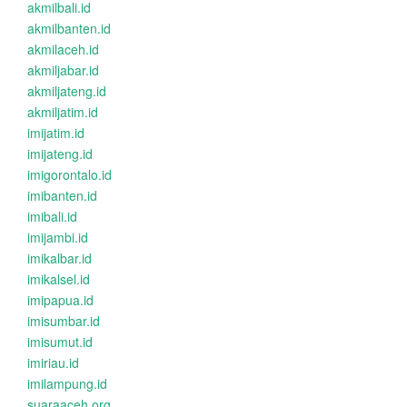
akmilbali.id
akmilbanten.id
akmilaceh.id
akmiljabar.id
akmiljateng.id
akmiljatim.id
imijatim.id
imijateng.id
imigorontalo.id
imibanten.id
imibali.id
imijambi.id
imikalbar.id
imikalsel.id
imipapua.id
imisumbar.id
imisumut.id
imiriau.id
imilampung.id
suaraaceh.org