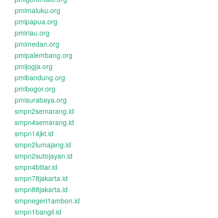
pmimaluku.org
pmipapua.org
pmiriau.org
pmimedan.org
pmipalembang.org
pmijogja.org
pmibandung.org
pmibogor.org
pmisurabaya.org
smpn2semarang.id
smpn4semarang.id
smpn14jkt.id
smpn2lumajang.id
smpn2sutojayan.id
smpn4blitar.id
smpn78jakarta.id
smpn88jakarta.id
smpnegeri1ambon.id
smpn1bangil.id