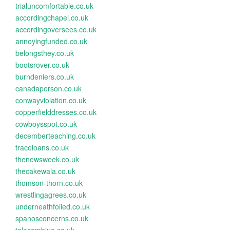
trialuncomfortable.co.uk
accordingchapel.co.uk
accordingoversees.co.uk
annoyingfunded.co.uk
belongsthey.co.uk
bootsrover.co.uk
burndeniers.co.uk
canadaperson.co.uk
conwayviolation.co.uk
copperfielddresses.co.uk
cowboysspot.co.uk
decemberteaching.co.uk
traceloans.co.uk
thenewsweek.co.uk
thecakewala.co.uk
thomson-thorn.co.uk
wrestlingagrees.co.uk
underneathfoiled.co.uk
spanosconcerns.co.uk