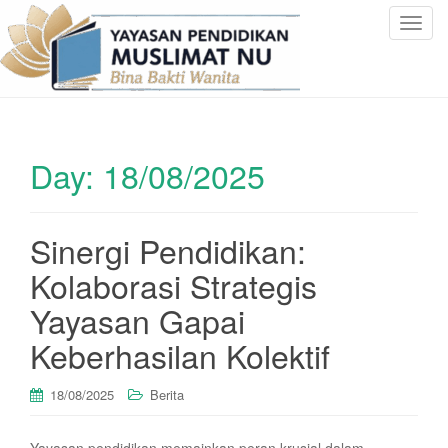
T
o
g
g
l
e
Day:
18/08/2025
n
a
v
i
Sinergi Pendidikan:
g
Kolaborasi Strategis
a
t
Yayasan Gapai
i
Keberhasilan Kolektif
o
n
18/08/2025
Berita