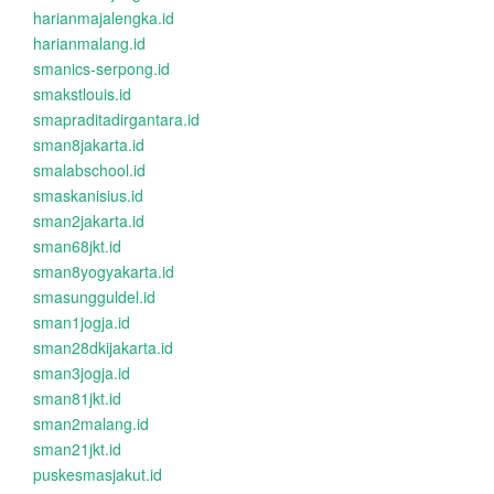
harianmajalengka.id
harianmalang.id
smanics-serpong.id
smakstlouis.id
smapraditadirgantara.id
sman8jakarta.id
smalabschool.id
smaskanisius.id
sman2jakarta.id
sman68jkt.id
sman8yogyakarta.id
smasungguldel.id
sman1jogja.id
sman28dkijakarta.id
sman3jogja.id
sman81jkt.id
sman2malang.id
sman21jkt.id
puskesmasjakut.id