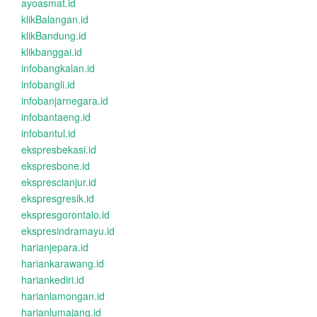
ayoasmat.id
klikBalangan.id
klikBandung.id
klikbanggai.id
infobangkalan.id
infobangli.id
infobanjarnegara.id
infobantaeng.id
infobantul.id
ekspresbekasi.id
ekspresbone.id
eksprescianjur.id
ekspresgresik.id
ekspresgorontalo.id
ekspresindramayu.id
harianjepara.id
hariankarawang.id
hariankediri.id
harianlamongan.id
harianlumajang.id