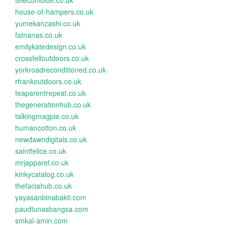
telecomblue.co.uk
house-of-hampers.co.uk
yumekanzashi.co.uk
fatnanas.co.uk
emilykatedesign.co.uk
crossfelloutdoors.co.uk
yorkroadreconditioned.co.uk
rfrankoutdoors.co.uk
teaparentrepeat.co.uk
thegenerationhub.co.uk
talkingmagpie.co.uk
humancotton.co.uk
newdawndigitals.co.uk
saintfelice.co.uk
mrjapparel.co.uk
kinkycatalog.co.uk
thefaciahub.co.uk
yayasanbinabakti.com
paudtunasbangsa.com
smkal-amin.com