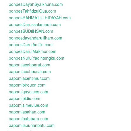
ponpesDayahSyaikhuna.com
ponpesTahfidzulQua.com
ponpesRAHMATULHIDAYAH.com
ponpesDarussalamnuh.com
ponpesBUDiIHSAN.com
ponpesdayahdarulilham.com
ponpesDarulAmilin.com
ponpesDarulMakmur.com
ponpesNurulYaqintengku.com
bapomiacehbarat.com
bapomiacehbesar.com
bapomiacehtimur.com
bapomibireuen.com
bapomigayolues.com
bapomipidie.com
bapomisimeulue.com
bapomiasahan.com
bapomibatubara.com
bapomilabuhanbatu.com