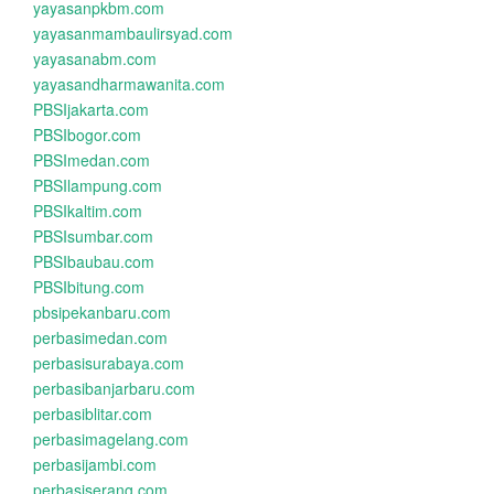
yayasanpkbm.com
yayasanmambaulirsyad.com
yayasanabm.com
yayasandharmawanita.com
PBSIjakarta.com
PBSIbogor.com
PBSImedan.com
PBSIlampung.com
PBSIkaltim.com
PBSIsumbar.com
PBSIbaubau.com
PBSIbitung.com
pbsipekanbaru.com
perbasimedan.com
perbasisurabaya.com
perbasibanjarbaru.com
perbasiblitar.com
perbasimagelang.com
perbasijambi.com
perbasiserang.com