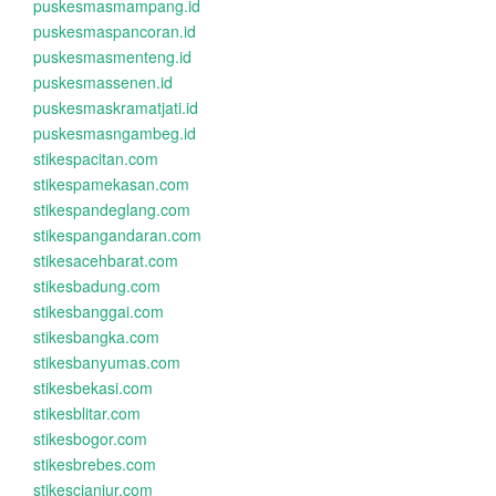
puskesmasmampang.id
puskesmaspancoran.id
puskesmasmenteng.id
puskesmassenen.id
puskesmaskramatjati.id
puskesmasngambeg.id
stikespacitan.com
stikespamekasan.com
stikespandeglang.com
stikespangandaran.com
stikesacehbarat.com
stikesbadung.com
stikesbanggai.com
stikesbangka.com
stikesbanyumas.com
stikesbekasi.com
stikesblitar.com
stikesbogor.com
stikesbrebes.com
stikescianjur.com