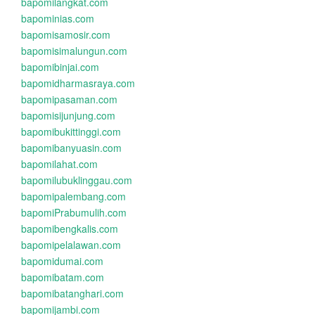
bapomilangkat.com
bapominias.com
bapomisamosir.com
bapomisimalungun.com
bapomibinjai.com
bapomidharmasraya.com
bapomipasaman.com
bapomisijunjung.com
bapomibukittinggi.com
bapomibanyuasin.com
bapomilahat.com
bapomilubuklinggau.com
bapomipalembang.com
bapomiPrabumulih.com
bapomibengkalis.com
bapomipelalawan.com
bapomidumai.com
bapomibatam.com
bapomibatanghari.com
bapomijambi.com