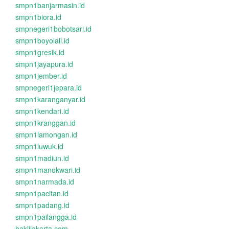
smpn1banjarmasin.id
smpn1biora.id
smpnegeri1bobotsari.id
smpn1boyolali.id
smpn1gresik.id
smpn1jayapura.id
smpn1jember.id
smpnegeri1jepara.id
smpn1karanganyar.id
smpn1kendari.id
smpn1kranggan.id
smpn1lamongan.id
smpn1luwuk.id
smpn1madiun.id
smpn1manokwari.id
smpn1narmada.id
smpn1pacitan.id
smpn1padang.id
smpn1pailangga.id
haklijakarta.com