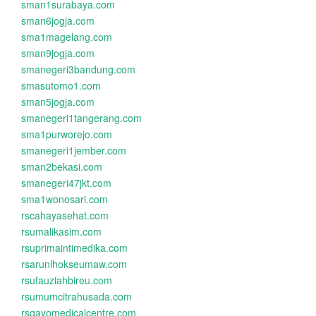
sman1surabaya.com
sman6jogja.com
sma1magelang.com
sman9jogja.com
smanegeri3bandung.com
smasutomo1.com
sman5jogja.com
smanegeri1tangerang.com
sma1purworejo.com
smanegeri1jember.com
sman2bekasi.com
smanegeri47jkt.com
sma1wonosari.com
rscahayasehat.com
rsumalikasim.com
rsuprimaintimedika.com
rsarunlhokseumaw.com
rsufauziahbireu.com
rsumumcitrahusada.com
rsgayomedicalcentre.com