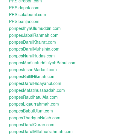
PRSIcirebon.com
PRSIdepok.com
PRSIsukabumi.com
PRSIbanjar.com
ponpesIhyaUlumuddin.com
ponpesJabalRahmah.com
ponpesDarulKhairat.com
ponpesDarulMuhsinin.com
ponpesNurulHudas.com
ponpesMadinatuddiniyahBabul.com
ponpesInsanMadani.com
ponpesBaitilHikmah.com
ponpesDarulHidayahul.com
ponpesMafatihussaadah.com
ponpesRaudhatulAla.com
ponpesLiqaurrahmah.com
ponpesBabulUlum.com
ponpesThariqunNajah.com
ponpesDarulQuran.com
ponpesDarulMifathurrahmah.com