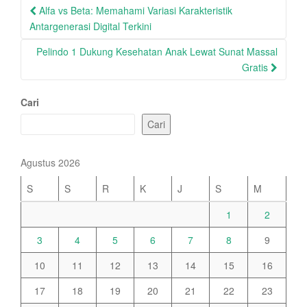
Post
Alfa vs Beta: Memahami Variasi Karakteristik
navigation
Antargenerasi Digital Terkini
Pelindo 1 Dukung Kesehatan Anak Lewat Sunat Massal
Gratis
Cari
Cari
Agustus 2026
S
S
R
K
J
S
M
1
2
3
4
5
6
7
8
9
10
11
12
13
14
15
16
17
18
19
20
21
22
23