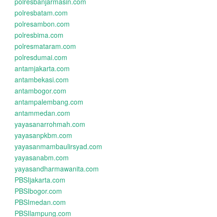
polresbanjarmasin.com
polresbatam.com
polresambon.com
polresbima.com
polresmataram.com
polresdumai.com
antamjakarta.com
antambekasi.com
antambogor.com
antampalembang.com
antammedan.com
yayasanarrohmah.com
yayasanpkbm.com
yayasanmambaulirsyad.com
yayasanabm.com
yayasandharmawanita.com
PBSIjakarta.com
PBSIbogor.com
PBSImedan.com
PBSIlampung.com