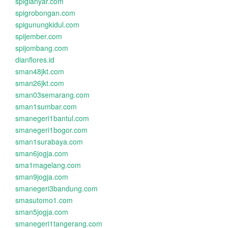
spigianyar.com
spigrobongan.com
spigunungkidul.com
spijember.com
spijombang.com
dianflores.id
sman48jkt.com
sman26jkt.com
sman03semarang.com
sman1sumbar.com
smanegeri1bantul.com
smanegeri1bogor.com
sman1surabaya.com
sman6jogja.com
sma1magelang.com
sman9jogja.com
smanegeri3bandung.com
smasutomo1.com
sman5jogja.com
smanegeri1tangerang.com