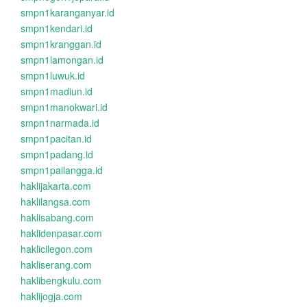
smpn1karanganyar.id
smpn1kendari.id
smpn1kranggan.id
smpn1lamongan.id
smpn1luwuk.id
smpn1madiun.id
smpn1manokwari.id
smpn1narmada.id
smpn1pacitan.id
smpn1padang.id
smpn1pailangga.id
haklijakarta.com
haklilangsa.com
haklisabang.com
haklidenpasar.com
haklicilegon.com
hakliserang.com
haklibengkulu.com
haklijogja.com