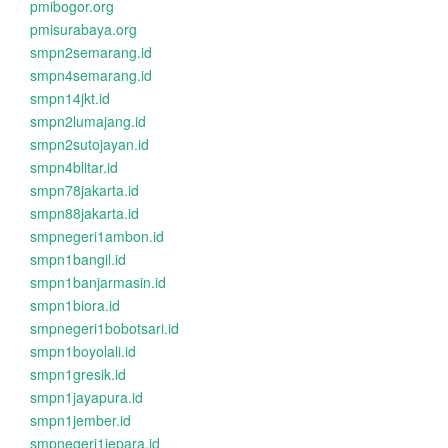
pmibogor.org
pmisurabaya.org
smpn2semarang.id
smpn4semarang.id
smpn14jkt.id
smpn2lumajang.id
smpn2sutojayan.id
smpn4blitar.id
smpn78jakarta.id
smpn88jakarta.id
smpnegeri1ambon.id
smpn1bangil.id
smpn1banjarmasin.id
smpn1biora.id
smpnegeri1bobotsari.id
smpn1boyolali.id
smpn1gresik.id
smpn1jayapura.id
smpn1jember.id
smpnegeri1jepara.id