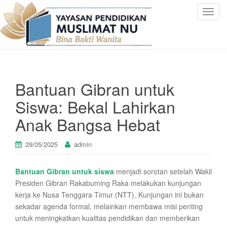
T
o
g
g
l
e
Bantuan Gibran untuk
n
a
Siswa: Bekal Lahirkan
v
Anak Bangsa Hebat
i
g
a
29/05/2025
admin
t
i
Bantuan Gibran untuk siswa
menjadi sorotan setelah Wakil
o
Presiden Gibran Rakabuming Raka melakukan kunjungan
n
kerja ke Nusa Tenggara Timur (NTT). Kunjungan ini bukan
sekadar agenda formal, melainkan membawa misi penting
untuk meningkatkan kualitas pendidikan dan memberikan