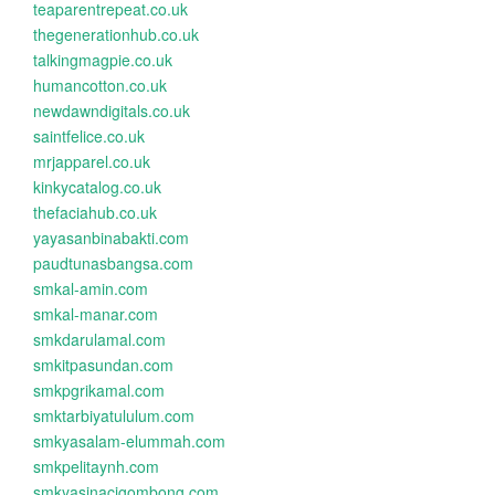
teaparentrepeat.co.uk
thegenerationhub.co.uk
talkingmagpie.co.uk
humancotton.co.uk
newdawndigitals.co.uk
saintfelice.co.uk
mrjapparel.co.uk
kinkycatalog.co.uk
thefaciahub.co.uk
yayasanbinabakti.com
paudtunasbangsa.com
smkal-amin.com
smkal-manar.com
smkdarulamal.com
smkitpasundan.com
smkpgrikamal.com
smktarbiyatululum.com
smkyasalam-elummah.com
smkpelitaynh.com
smkyasinacigombong.com