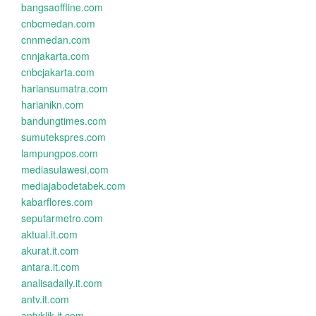
bangsaoffline.com
cnbcmedan.com
cnnmedan.com
cnnjakarta.com
cnbcjakarta.com
hariansumatra.com
harianikn.com
bandungtimes.com
sumutekspres.com
lampungpos.com
mediasulawesi.com
mediajabodetabek.com
kabarflores.com
seputarmetro.com
aktual.it.com
akurat.it.com
antara.it.com
analisadaily.it.com
antv.it.com
antvklik.it.com