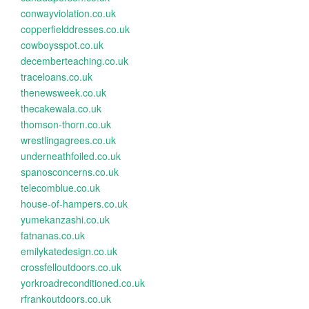
conwayviolation.co.uk
copperfielddresses.co.uk
cowboysspot.co.uk
decemberteaching.co.uk
traceloans.co.uk
thenewsweek.co.uk
thecakewala.co.uk
thomson-thorn.co.uk
wrestlingagrees.co.uk
underneathfoiled.co.uk
spanosconcerns.co.uk
telecomblue.co.uk
house-of-hampers.co.uk
yumekanzashi.co.uk
fatnanas.co.uk
emilykatedesign.co.uk
crossfelloutdoors.co.uk
yorkroadreconditioned.co.uk
rfrankoutdoors.co.uk