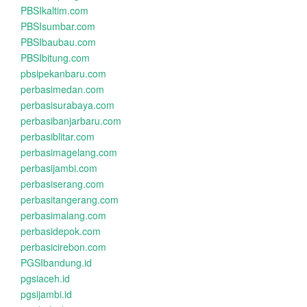
PBSIkaltim.com
PBSIsumbar.com
PBSIbaubau.com
PBSIbitung.com
pbsipekanbaru.com
perbasimedan.com
perbasisurabaya.com
perbasibanjarbaru.com
perbasiblitar.com
perbasimagelang.com
perbasijambi.com
perbasiserang.com
perbasitangerang.com
perbasimalang.com
perbasidepok.com
perbasicirebon.com
PGSIbandung.id
pgsiaceh.id
pgsijambi.id