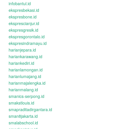
infobantul.id
ekspresbekasi.id
ekspresbone.id
eksprescianjur.id
ekspresgresik.id
ekspresgorontalo.id
ekspresindramayu.id
harianjepara.id
hariankarawang.id
hariankediri.id
harianlamongan.id
harianlumajang.id
harianmajalengka.id
harianmalang.id
smanics-serpong.id
smakstlouis.id
smapraditadirgantara.id
sman8jakarta.id
smalabschool.id