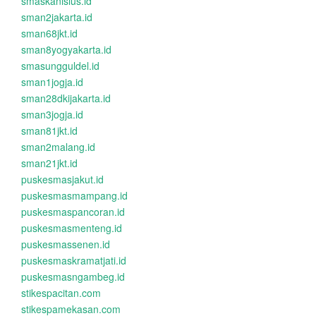
smaskanisius.id
sman2jakarta.id
sman68jkt.id
sman8yogyakarta.id
smasungguldel.id
sman1jogja.id
sman28dkijakarta.id
sman3jogja.id
sman81jkt.id
sman2malang.id
sman21jkt.id
puskesmasjakut.id
puskesmasmampang.id
puskesmaspancoran.id
puskesmasmenteng.id
puskesmassenen.id
puskesmaskramatjati.id
puskesmasngambeg.id
stikespacitan.com
stikespamekasan.com