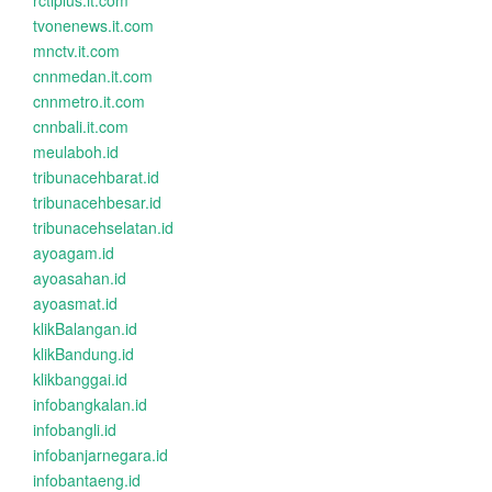
rctiplus.it.com
tvonenews.it.com
mnctv.it.com
cnnmedan.it.com
cnnmetro.it.com
cnnbali.it.com
meulaboh.id
tribunacehbarat.id
tribunacehbesar.id
tribunacehselatan.id
ayoagam.id
ayoasahan.id
ayoasmat.id
klikBalangan.id
klikBandung.id
klikbanggai.id
infobangkalan.id
infobangli.id
infobanjarnegara.id
infobantaeng.id