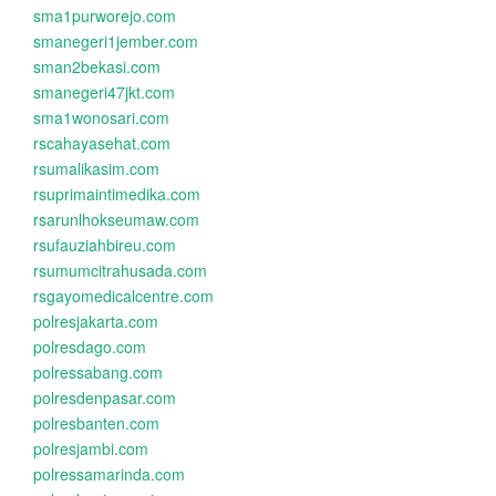
sma1purworejo.com
smanegeri1jember.com
sman2bekasi.com
smanegeri47jkt.com
sma1wonosari.com
rscahayasehat.com
rsumalikasim.com
rsuprimaintimedika.com
rsarunlhokseumaw.com
rsufauziahbireu.com
rsumumcitrahusada.com
rsgayomedicalcentre.com
polresjakarta.com
polresdago.com
polressabang.com
polresdenpasar.com
polresbanten.com
polresjambi.com
polressamarinda.com