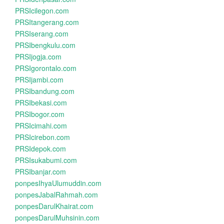
PRSIcilegon.com
PRSItangerang.com
PRSIserang.com
PRSIbengkulu.com
PRSIjogja.com
PRSIgorontalo.com
PRSIjambi.com
PRSIbandung.com
PRSIbekasi.com
PRSIbogor.com
PRSIcimahi.com
PRSIcirebon.com
PRSIdepok.com
PRSIsukabumi.com
PRSIbanjar.com
ponpesIhyaUlumuddin.com
ponpesJabalRahmah.com
ponpesDarulKhairat.com
ponpesDarulMuhsinin.com