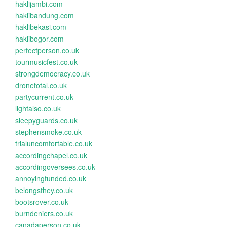
haklijambi.com
haklibandung.com
haklibekasi.com
haklibogor.com
perfectperson.co.uk
tourmusicfest.co.uk
strongdemocracy.co.uk
dronetotal.co.uk
partycurrent.co.uk
lightalso.co.uk
sleepyguards.co.uk
stephensmoke.co.uk
trialuncomfortable.co.uk
accordingchapel.co.uk
accordingoversees.co.uk
annoyingfunded.co.uk
belongsthey.co.uk
bootsrover.co.uk
burndeniers.co.uk
canadaperson.co.uk