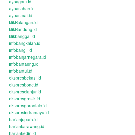
ayoagam.id
ayoasahan.id
ayoasmat.id
klikBalangan.id
klikBandung.id
klikbanggai.id
infobangkalan.id
infobangli.id
infobanjarnegara.id
infobantaeng.id
infobantul.id
ekspresbekasi.id
ekspresbone.id
eksprescianjur.id
ekspresgresik.id
ekspresgorontalo.id
ekspresindramayu.id
harianjepara.id
hariankarawang.id
hariankediri.id