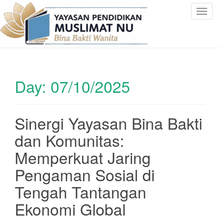
T
o
g
g
l
e
Day:
07/10/2025
n
a
v
i
Sinergi Yayasan Bina Bakti
g
dan Komunitas:
a
t
Memperkuat Jaring
i
Pengaman Sosial di
o
n
Tengah Tantangan
Ekonomi Global