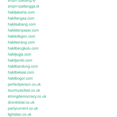
smpn1padang.id
smpn1pailangga.id
haklijakarta.com
haklilangsa.com
haklisabang.com
haklidenpasar.com
haklicilegon.com
hakliserang.com
haklibengkulu.com
haklijogja.com
haklijambi.com
haklibandung.com
haklibekasi.com
haklibogor.com
perfectperson.co.uk
tourmusicfest.co.uk
strongdemocracy.co.uk
dronetotal.co.uk
partycurrent.co.uk
lightalso.co.uk