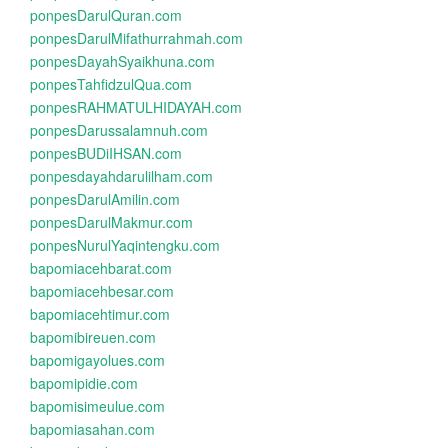
ponpesDarulQuran.com
ponpesDarulMifathurrahmah.com
ponpesDayahSyaikhuna.com
ponpesTahfidzulQua.com
ponpesRAHMATULHIDAYAH.com
ponpesDarussalamnuh.com
ponpesBUDiIHSAN.com
ponpesdayahdarulilham.com
ponpesDarulAmilin.com
ponpesDarulMakmur.com
ponpesNurulYaqintengku.com
bapomiacehbarat.com
bapomiacehbesar.com
bapomiacehtimur.com
bapomibireuen.com
bapomigayolues.com
bapomipidie.com
bapomisimeulue.com
bapomiasahan.com