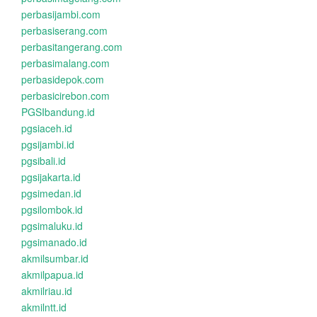
perbasijambi.com
perbasiserang.com
perbasitangerang.com
perbasimalang.com
perbasidepok.com
perbasicirebon.com
PGSIbandung.id
pgsiaceh.id
pgsijambi.id
pgsibali.id
pgsijakarta.id
pgsimedan.id
pgsilombok.id
pgsimaluku.id
pgsimanado.id
akmilsumbar.id
akmilpapua.id
akmilriau.id
akmilntt.id