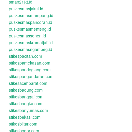
sman21jkt.id
puskesmasjakut.id
puskesmasmampang.id
puskesmaspancoran.id
puskesmasmenteng.id
puskesmassenen.id
puskesmaskramatjati.id
puskesmasngambeg.id
stikespacitan.com
stikespamekasan.com
stikespandeglang.com
stikespangandaran.com
stikesacehbarat.com
stikesbadung.com
stikesbanggai.com
stikesbangka.com
stikesbanyumas.com
stikesbekasi.com
stikesblitar.com
stikesbogor.com