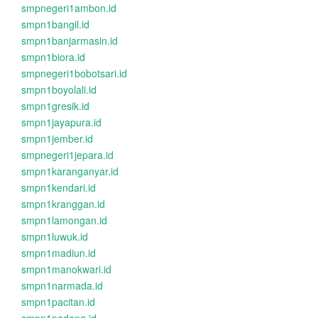
smpnegeri1ambon.id
smpn1bangil.id
smpn1banjarmasin.id
smpn1biora.id
smpnegeri1bobotsari.id
smpn1boyolali.id
smpn1gresik.id
smpn1jayapura.id
smpn1jember.id
smpnegeri1jepara.id
smpn1karanganyar.id
smpn1kendari.id
smpn1kranggan.id
smpn1lamongan.id
smpn1luwuk.id
smpn1madiun.id
smpn1manokwari.id
smpn1narmada.id
smpn1pacitan.id