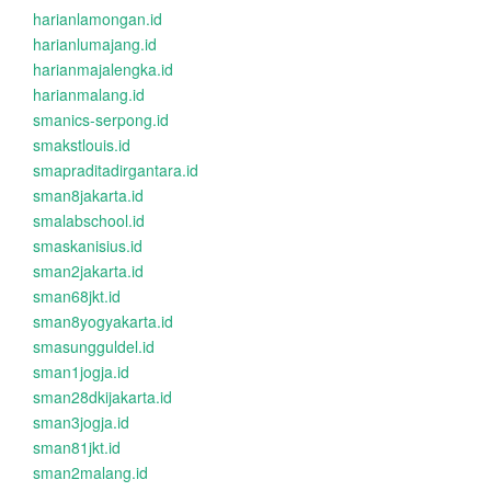
harianlamongan.id
harianlumajang.id
harianmajalengka.id
harianmalang.id
smanics-serpong.id
smakstlouis.id
smapraditadirgantara.id
sman8jakarta.id
smalabschool.id
smaskanisius.id
sman2jakarta.id
sman68jkt.id
sman8yogyakarta.id
smasungguldel.id
sman1jogja.id
sman28dkijakarta.id
sman3jogja.id
sman81jkt.id
sman2malang.id