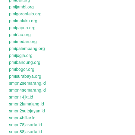
pmijambi.org
pmigorontalo.org
pmimaluku.org
pmipapua.org
pmiriau.org
pmimedan.org
pmipalembang.org
pmijogja.org
pmibandung.org
pmibogor.org
pmisurabaya.org
smpn2semarang.id
smpn4semarang.id
smpn14jkt.id
smpn2lumajang.id
smpn2sutojayan.id
smpn4blitar.id
smpn78jakarta.id
smpn88jakarta.id