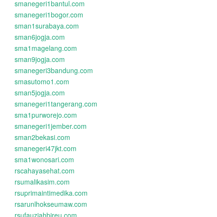
smanegeri1bantul.com
smanegeri1bogor.com
sman1surabaya.com
sman6jogja.com
sma1magelang.com
sman9jogja.com
smanegeri3bandung.com
smasutomo1.com
sman5jogja.com
smanegeri1tangerang.com
sma1purworejo.com
smanegeri1jember.com
sman2bekasi.com
smanegeri47jkt.com
sma1wonosari.com
rscahayasehat.com
rsumalikasim.com
rsuprimaintimedika.com
rsarunlhokseumaw.com
rsufauziahbireu.com