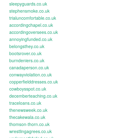
sleepyguards.co.uk
stephensmoke.co.uk
trialuncomfortable.co.uk
accordingchapel.co.uk
accordingoversees.co.uk
annoyingfunded.co.uk
belongsthey.co.uk
bootsrover.co.uk
burndeniers.co.uk
canadaperson.co.uk
conwayviolation.co.uk
copperfielddresses.co.uk
cowboysspot.co.uk
decemberteaching.co.uk
traceloans.co.uk
thenewsweek.co.uk
thecakewala.co.uk
thomson-thorn.co.uk
wrestlingagrees.co.uk