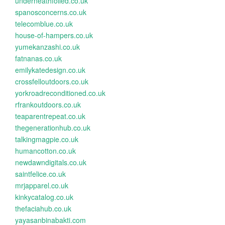
underneathfoiled.co.uk
spanosconcerns.co.uk
telecomblue.co.uk
house-of-hampers.co.uk
yumekanzashi.co.uk
fatnanas.co.uk
emilykatedesign.co.uk
crossfelloutdoors.co.uk
yorkroadreconditioned.co.uk
rfrankoutdoors.co.uk
teaparentrepeat.co.uk
thegenerationhub.co.uk
talkingmagpie.co.uk
humancotton.co.uk
newdawndigitals.co.uk
saintfelice.co.uk
mrjapparel.co.uk
kinkycatalog.co.uk
thefaciahub.co.uk
yayasanbinabakti.com