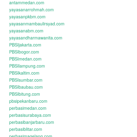
antammedan.com
yayasanarrohmah.com
yayasanpkbm.com
yayasanmambaulirsyad.com
yayasanabm.com
yayasandharmawanita.com
PBSIjakarta.com
PBSIbogor.com
PBSImedan.com
PBSIlampung.com
PBSIkaltim.com
PBSIsumbar.com
PBSIbaubau.com
PBSIbitung.com
pbsipekanbaru.com
perbasimedan.com
perbasisurabaya.com
perbasibanjarbaru.com
perbasiblitar.com
perbasimagelang.com