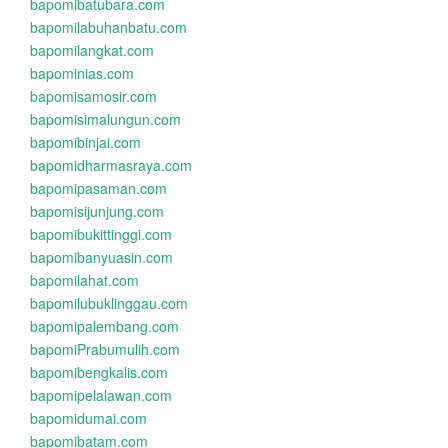
bapomibatubara.com
bapomilabuhanbatu.com
bapomilangkat.com
bapominias.com
bapomisamosir.com
bapomisimalungun.com
bapomibinjai.com
bapomidharmasraya.com
bapomipasaman.com
bapomisijunjung.com
bapomibukittinggi.com
bapomibanyuasin.com
bapomilahat.com
bapomilubuklinggau.com
bapomipalembang.com
bapomiPrabumulih.com
bapomibengkalis.com
bapomipelalawan.com
bapomidumai.com
bapomibatam.com