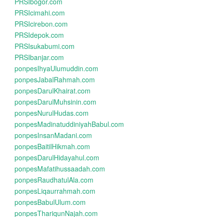
PRSIbogor.com
PRSIcimahi.com
PRSIcirebon.com
PRSIdepok.com
PRSIsukabumi.com
PRSIbanjar.com
ponpesIhyaUlumuddin.com
ponpesJabalRahmah.com
ponpesDarulKhairat.com
ponpesDarulMuhsinin.com
ponpesNurulHudas.com
ponpesMadinatuddiniyahBabul.com
ponpesInsanMadani.com
ponpesBaitilHikmah.com
ponpesDarulHidayahul.com
ponpesMafatihussaadah.com
ponpesRaudhatulAla.com
ponpesLiqaurrahmah.com
ponpesBabulUlum.com
ponpesThariqunNajah.com