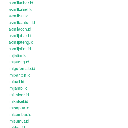
akmilkalbar.id
akmilkalsel.id
akmilbali.id
akmilbanten.id
akmilaceh.id
akmiljabar.id
akmiljateng.id
akmiljatim.id
imijatim.id
imijateng.id
imigorontalo.id
imibanten.id
imibali.id
imijambi.id
imikalbar.id
imikalsel.id
imipapua.id
imisumbar.id
imisumut.id
imiriau.id