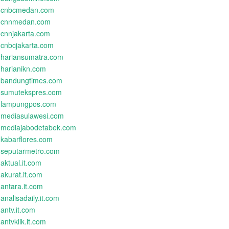
cnbcmedan.com
cnnmedan.com
cnnjakarta.com
cnbcjakarta.com
hariansumatra.com
harianikn.com
bandungtimes.com
sumutekspres.com
lampungpos.com
mediasulawesi.com
mediajabodetabek.com
kabarflores.com
seputarmetro.com
aktual.it.com
akurat.it.com
antara.it.com
analisadaily.it.com
antv.it.com
antvklik.it.com