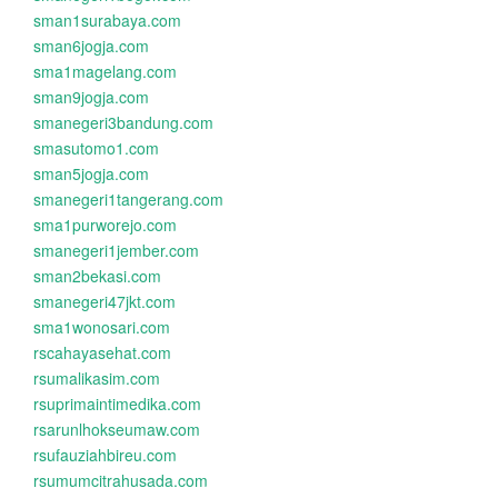
sman1surabaya.com
sman6jogja.com
sma1magelang.com
sman9jogja.com
smanegeri3bandung.com
smasutomo1.com
sman5jogja.com
smanegeri1tangerang.com
sma1purworejo.com
smanegeri1jember.com
sman2bekasi.com
smanegeri47jkt.com
sma1wonosari.com
rscahayasehat.com
rsumalikasim.com
rsuprimaintimedika.com
rsarunlhokseumaw.com
rsufauziahbireu.com
rsumumcitrahusada.com