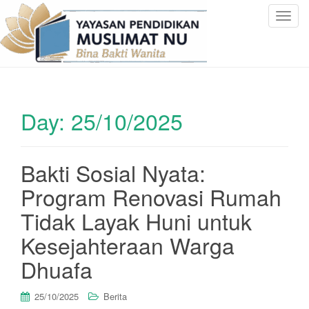
T
o
g
g
l
e
Day:
25/10/2025
n
a
v
i
Bakti Sosial Nyata:
g
Program Renovasi Rumah
a
t
Tidak Layak Huni untuk
i
Kesejahteraan Warga
o
n
Dhuafa
25/10/2025
Berita