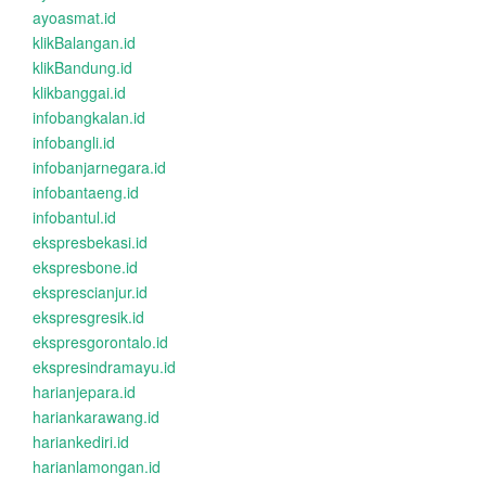
ayoasmat.id
klikBalangan.id
klikBandung.id
klikbanggai.id
infobangkalan.id
infobangli.id
infobanjarnegara.id
infobantaeng.id
infobantul.id
ekspresbekasi.id
ekspresbone.id
eksprescianjur.id
ekspresgresik.id
ekspresgorontalo.id
ekspresindramayu.id
harianjepara.id
hariankarawang.id
hariankediri.id
harianlamongan.id