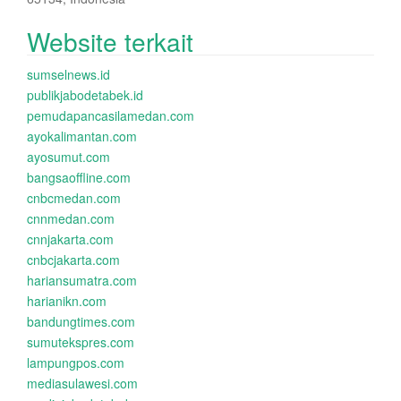
Website terkait
sumselnews.id
publikjabodetabek.id
pemudapancasilamedan.com
ayokalimantan.com
ayosumut.com
bangsaoffline.com
cnbcmedan.com
cnnmedan.com
cnnjakarta.com
cnbcjakarta.com
hariansumatra.com
harianikn.com
bandungtimes.com
sumutekspres.com
lampungpos.com
mediasulawesi.com