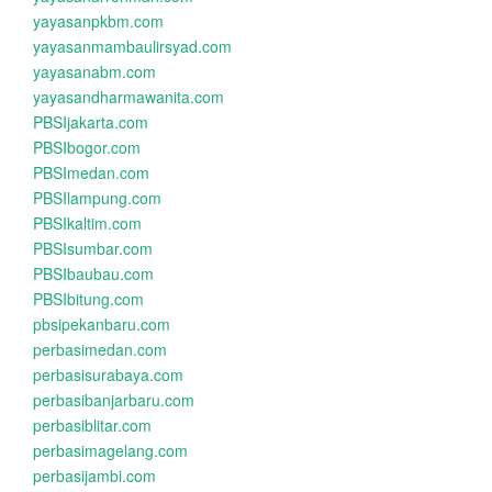
yayasanpkbm.com
yayasanmambaulirsyad.com
yayasanabm.com
yayasandharmawanita.com
PBSIjakarta.com
PBSIbogor.com
PBSImedan.com
PBSIlampung.com
PBSIkaltim.com
PBSIsumbar.com
PBSIbaubau.com
PBSIbitung.com
pbsipekanbaru.com
perbasimedan.com
perbasisurabaya.com
perbasibanjarbaru.com
perbasiblitar.com
perbasimagelang.com
perbasijambi.com