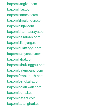
bapomilangkat.com
bapominias.com
bapomisamosir.com
bapomisimalungun.com
bapomibinjai.com
bapomidharmasraya.com
bapomipasaman.com
bapomisijunjung.com
bapomibukittinggi.com
bapomibanyuasin.com
bapomilahat.com
bapomilubuklinggau.com
bapomipalembang.com
bapomiPrabumulih.com
bapomibengkalis.com
bapomipelalawan.com
bapomidumai.com
bapomibatam.com
bapomibatanghari.com