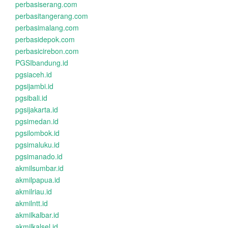
perbasiserang.com
perbasitangerang.com
perbasimalang.com
perbasidepok.com
perbasicirebon.com
PGSIbandung.id
pgsiaceh.id
pgsijambi.id
pgsibali.id
pgsijakarta.id
pgsimedan.id
pgsilombok.id
pgsimaluku.id
pgsimanado.id
akmilsumbar.id
akmilpapua.id
akmilriau.id
akmilntt.id
akmilkalbar.id
akmilkalsel.id