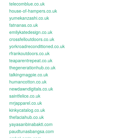
telecomblue.co.uk
house-of-hampers.co.uk
yumekanzashi.co.uk
fatnanas.co.uk
emilykatedesign.co.uk
crossfelloutdoors.co.uk
yorkroadreconditioned.co.uk
rfrankoutdoors.co.uk
teaparentrepeat.co.uk
thegenerationhub.co.uk
talkingmagpie.co.uk
humancotton.co.uk
newdawndigitals.co.uk
saintfelice.co.uk
mrjapparel.co.uk
kinkycatalog.co.uk
thefaciahub.co.uk
yayasanbinabakti.com
paudtunasbangsa.com