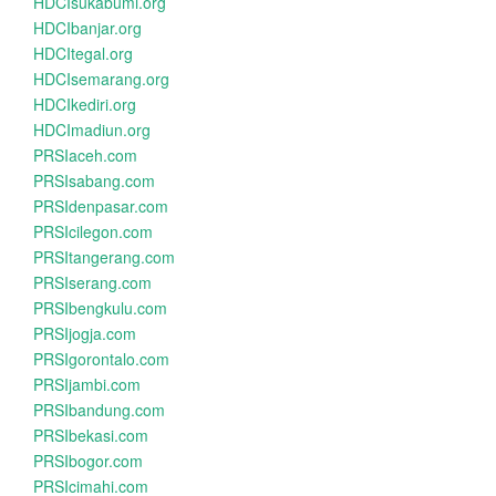
HDCIsukabumi.org
HDCIbanjar.org
HDCItegal.org
HDCIsemarang.org
HDCIkediri.org
HDCImadiun.org
PRSIaceh.com
PRSIsabang.com
PRSIdenpasar.com
PRSIcilegon.com
PRSItangerang.com
PRSIserang.com
PRSIbengkulu.com
PRSIjogja.com
PRSIgorontalo.com
PRSIjambi.com
PRSIbandung.com
PRSIbekasi.com
PRSIbogor.com
PRSIcimahi.com