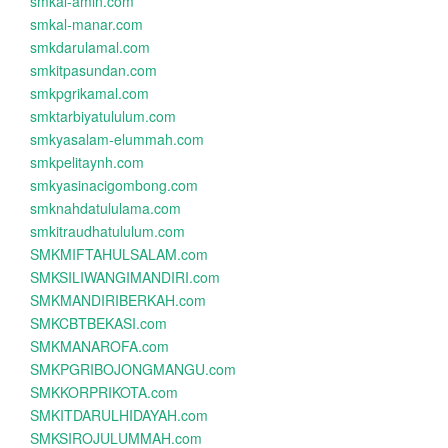
smkal-amin.com
smkal-manar.com
smkdarulamal.com
smkitpasundan.com
smkpgrikamal.com
smktarbiyatululum.com
smkyasalam-elummah.com
smkpelitaynh.com
smkyasinacigombong.com
smknahdatululama.com
smkitraudhatululum.com
SMKMIFTAHULSALAM.com
SMKSILIWANGIMANDIRI.com
SMKMANDIRIBERKAH.com
SMKCBTBEKASI.com
SMKMANAROFA.com
SMKPGRIBOJONGMANGU.com
SMKKORPRIKOTA.com
SMKITDARULHIDAYAH.com
SMKSIROJULUMMAH.com