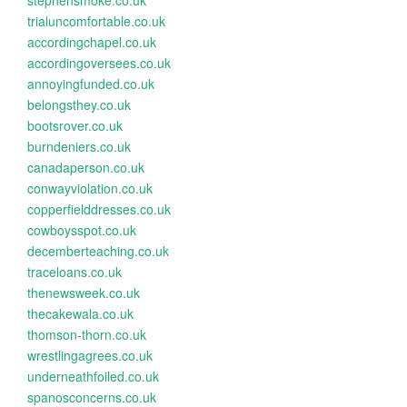
stephensmoke.co.uk
trialuncomfortable.co.uk
accordingchapel.co.uk
accordingoversees.co.uk
annoyingfunded.co.uk
belongsthey.co.uk
bootsrover.co.uk
burndeniers.co.uk
canadaperson.co.uk
conwayviolation.co.uk
copperfielddresses.co.uk
cowboysspot.co.uk
decemberteaching.co.uk
traceloans.co.uk
thenewsweek.co.uk
thecakewala.co.uk
thomson-thorn.co.uk
wrestlingagrees.co.uk
underneathfoiled.co.uk
spanosconcerns.co.uk