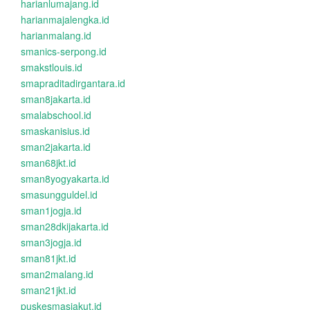
harianlumajang.id
harianmajalengka.id
harianmalang.id
smanics-serpong.id
smakstlouis.id
smapraditadirgantara.id
sman8jakarta.id
smalabschool.id
smaskanisius.id
sman2jakarta.id
sman68jkt.id
sman8yogyakarta.id
smasungguldel.id
sman1jogja.id
sman28dkijakarta.id
sman3jogja.id
sman81jkt.id
sman2malang.id
sman21jkt.id
puskesmasjakut.id