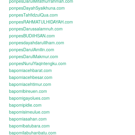
ponpesDarulMifathurrahmah.com
ponpesDayahSyaikhuna.com
ponpesTahfidzulQua.com
ponpesRAHMATULHIDAYAH.com
ponpesDarussalamnuh.com
ponpesBUDiIHSAN.com
ponpesdayahdarulilham.com
ponpesDarulAmilin.com
ponpesDarulMakmur.com
ponpesNurulYaqintengku.com
bapomiacehbarat.com
bapomiacehbesar.com
bapomiacehtimur.com
bapomibireuen.com
bapomigayolues.com
bapomipidie.com
bapomisimeulue.com
bapomiasahan.com
bapomibatubara.com
bapomilabuhanbatu.com