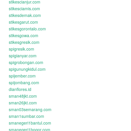
stikescianjur.com
stikesciamis.com
stikesdemak.com
stikesgarut.com
stikesgorontalo.com
stikesgowa.com
stikesgresik.com
spigresik.com
spigianyar.com
spigrobongan.com
spigunungkidul.com
spijember.com
spijombang.com
dianflores.id
sman48jkt.com
sman26jkt.com
sman03semarang.com
sman1sumbar.com
smanegeri1bantul.com
smanegeri1bogor.com