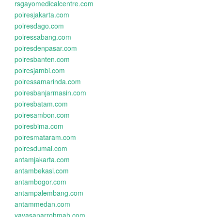
rsgayomedicalcentre.com
polresjakarta.com
polresdago.com
polressabang.com
polresdenpasar.com
polresbanten.com
polresjambi.com
polressamarinda.com
polresbanjarmasin.com
polresbatam.com
polresambon.com
polresbima.com
polresmataram.com
polresdumai.com
antamjakarta.com
antambekasi.com
antambogor.com
antampalembang.com
antammedan.com
yayasanarrohmah.com