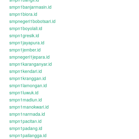
smpn1banjarmasin.id
smpn1biora.id
smpnegeri1bobotsari.id
smpn1boyolali.id
smpn1gresik.id
smpn1jayapura.id
smpn1jember.id
smpnegeri1jepara.id
smpn1karanganyar.id
smpn1kendari.id
smpn1kranggan.id
smpn1lamongan.id
smpn1luwuk.id
smpn1madiun.id
smpn1manokwari.id
smpn1narmada.id
smpn1pacitan.id
smpn1padang.id
smpn1pailangga.id