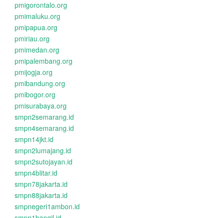
pmigorontalo.org
pmimaluku.org
pmipapua.org
pmiriau.org
pmimedan.org
pmipalembang.org
pmijogja.org
pmibandung.org
pmibogor.org
pmisurabaya.org
smpn2semarang.id
smpn4semarang.id
smpn14jkt.id
smpn2lumajang.id
smpn2sutojayan.id
smpn4blitar.id
smpn78jakarta.id
smpn88jakarta.id
smpnegeri1ambon.id
smpn1bangil.id