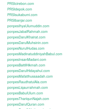
PRSIcirebon.com
PRSIdepok.com
PRSIsukabumi.com
PRSIbanjar.com
ponpesIhyaUlumuddin.com
ponpesJabalRahmah.com
ponpesDarulKhairat.com
ponpesDarulMuhsinin.com
ponpesNurulHudas.com
ponpesMadinatuddiniyahBabul.com
ponpesInsanMadani.com
ponpesBaitilHikmah.com
ponpesDarulHidayahul.com
ponpesMafatihussaadah.com
ponpesRaudhatulAla.com
ponpesLiqaurrahmah.com
ponpesBabulUlum.com
ponpesThariqunNajah.com
ponpesDarulQuran.com